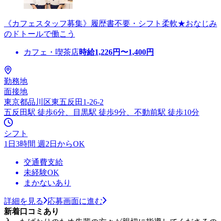
《カフェスタッフ募集》履歴書不要・シフト柔軟★おなじみ
のドトールで働こう
カフェ・喫茶店
時給
1,226
円〜
1,400
円
勤務地
面接地
東京都品川区東五反田1-26-2
五反田駅 徒歩6分、目黒駅 徒歩9分、不動前駅 徒歩10分
シフト
1日3時間 週2日からOK
交通費支給
未経験OK
まかないあり
詳細を見る
応募画面に進む
新着口コミあり