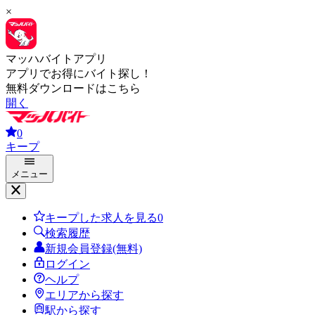
×
マッハバイトアプリ
アプリでお得にバイト探し！
無料ダウンロードはこちら
開く
0
キープ
メニュー
キープした求人を見る
0
検索履歴
新規会員登録(無料)
ログイン
ヘルプ
エリアから探す
駅から探す