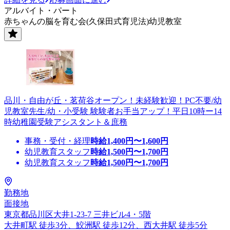
アルバイト・パート
赤ちゃんの脳を育む会(久保田式育児法)幼児教室
品川・自由が丘・茗荷谷オープン！未経験歓迎！PC不要/幼
児教室先生/幼・小受験 験験者お手当アップ！平日10時ー14
時幼稚園受験アシスタント＆庶務
事務・受付・経理
時給
1,400
円〜
1,600
円
幼児教育スタッフ
時給
1,500
円〜
1,700
円
幼児教育スタッフ
時給
1,500
円〜
1,700
円
勤務地
面接地
東京都品川区大井1-23-7 三井ビル4・5階
大井町駅 徒歩3分、鮫洲駅 徒歩12分、西大井駅 徒歩5分