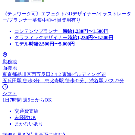
《テレワーク可》エフェクト/3Dデザイナー/イラストレータ
ー/プランナー募集中◎社員登用有り
コンテンツプランナー
時給
1,230
円〜
1,500
円
グラフィックデザイナー
時給
1,230
円〜
1,500
円
モデル
時給
2,500
円〜
5,000
円
勤務地
面接地
東京都品川区西五反田2-4-2 東海ビルディング5F
五反田駅 徒歩3分、恵比寿駅 徒歩32分、渋谷駅 バス27分
シフト
1日7時間 週5日からOK
交通費支給
未経験OK
まかないあり
詳細を見る
応募画面に進む