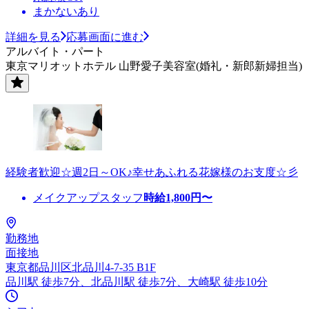
まかないあり
詳細を見る
応募画面に進む
アルバイト・パート
東京マリオットホテル 山野愛子美容室(婚礼・新郎新婦担当)
経験者歓迎☆週2日～OK♪幸せあふれる花嫁様のお支度☆彡
メイクアップスタッフ
時給
1,800
円〜
勤務地
面接地
東京都品川区北品川4-7-35 B1F
品川駅 徒歩7分、北品川駅 徒歩7分、大崎駅 徒歩10分