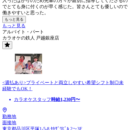
入ったばかりのため先輩の方々が親切に指導してくださるの
でとても身に付くのが早く感じた。皆さんとても優しいので
働きやすいと思った。
もっと見る
もっと見る
アルバイト・パート
カラオケの鉄人 戸越銀座店
<週払あり>プライベートと両立しやすい希望シフト制◎未
経験でもOK！
カラオケスタッフ
時給
1,230
円〜
勤務地
面接地
東京都品川区平塚1-5-8 ﾀｷｻﾞﾜﾋﾞﾙ 2～3F