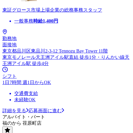
東証グロース市場上場企業の総務事務スタッフ
一般事務
時給
1,400
円
勤務地
面接地
東京都品川区東品川2-3-12 Tennozu Bay Tower 11階
東京モノレール天王洲アイル駅直結 徒歩1分・りんかい線天
王洲アイル駅 徒歩4分
シフト
1日7時間 週1日からOK
交通費支給
未経験OK
詳細を見る
応募画面に進む
アルバイト・パート
福のから 荏原町店