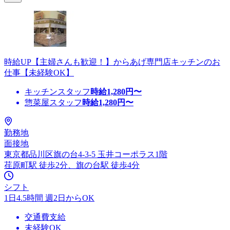
時給UP【主婦さんも歓迎！】からあげ専門店キッチンのお
仕事【未経験OK】
キッチンスタッフ
時給
1,280
円〜
惣菜屋スタッフ
時給
1,280
円〜
勤務地
面接地
東京都品川区旗の台4-3-5 玉井コーポラス1階
荏原町駅 徒歩2分、旗の台駅 徒歩4分
シフト
1日4.5時間 週2日からOK
交通費支給
未経験OK