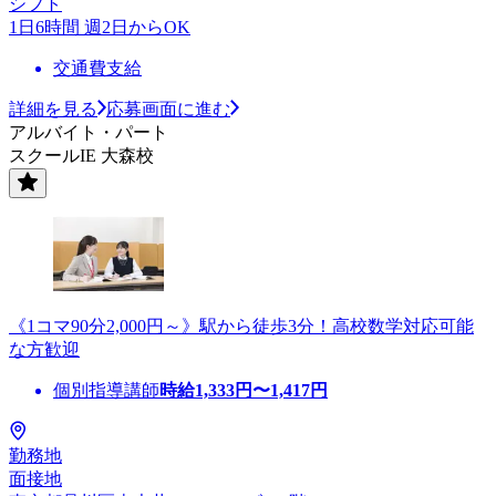
シフト
1日6時間 週2日からOK
交通費支給
詳細を見る
応募画面に進む
アルバイト・パート
スクールIE 大森校
《1コマ90分2,000円～》駅から徒歩3分！高校数学対応可能
な方歓迎
個別指導講師
時給
1,333
円〜
1,417
円
勤務地
面接地