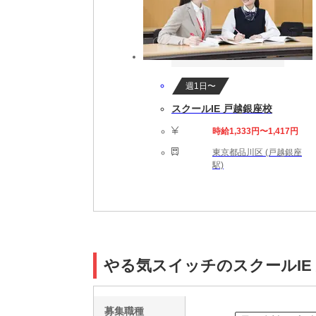
週1日〜
スクールIE 戸越銀座校
時給1,333円〜1,417円
東京都品川区 (戸越銀座
駅)
やる気スイッチのスクールIE
募集職種