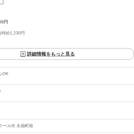
ト
00
円
時給1,230円
詳細情報をもっと見る
らOK
分
ールIE 永福町校