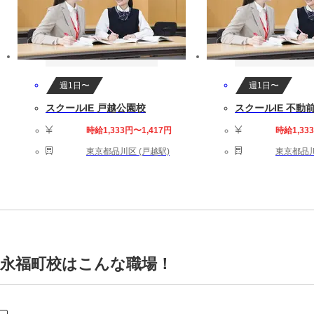
週1日〜
週1日〜
スクールIE 戸越公園校
スクールIE 不動
時給1,333円〜1,417円
時給1,33
東京都品川区 (戸越駅)
東京都品川
 永福町校はこんな職場！