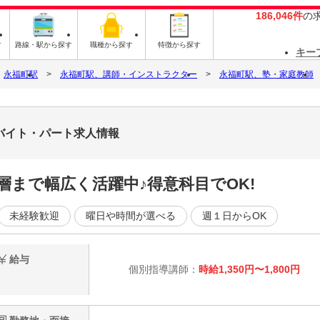
186,046件
の
す
路線・駅から探す
職種から探す
特徴から探す
キー
永福町駅
永福町駅、講師・インストラクター
永福町駅、塾・家庭教師
のバイト・パート求人情報
層まで幅広く活躍中♪得意科目でOK!
未経験歓迎
曜日や時間が選べる
週１日からOK
給与
個別指導講師：
時給1,350円〜1,800円