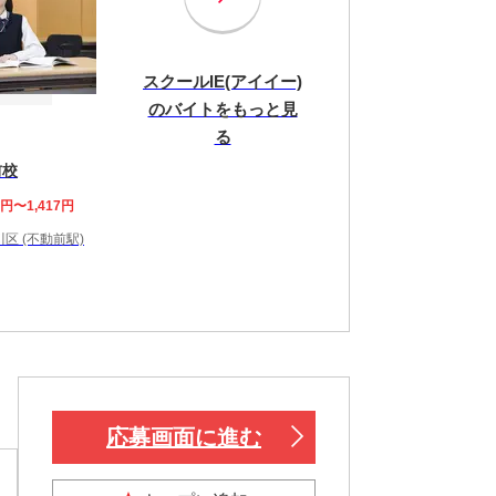
スクールIE(アイイー)
のバイトをもっと見
る
前校
3円〜1,417円
区 (不動前駅)
応募画面に進む