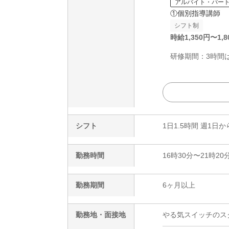
アルバイト・パー
①個別指導講師
シフト制
時給
1,350
円〜
1,8
研修期間：3時間は
シフト
1日1.5時間 週1日か
勤務時間
16時30分〜21時20
勤務期間
6ヶ月以上
勤務地・面接地
やる気スイッチのスク