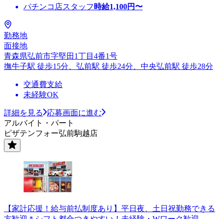
パチンコ店スタッフ
時給
1,100
円〜
勤務地
面接地
青森県弘前市字堅田1丁目4番1号
撫牛子駅 徒歩15分、弘前駅 徒歩24分、中央弘前駅 徒歩28分
交通費支給
未経験OK
詳細を見る
応募画面に進む
アルバイト・パート
ピザテンフォー弘前駒越店
【家計応援！給与前払制度あり】平日夜、土日祝勤務できる
方歓迎＊シフト都合つきやすい！未経験・Wワーク歓迎