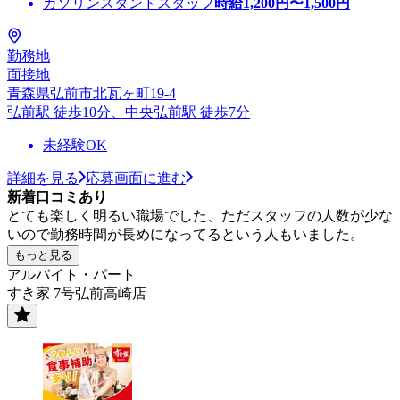
ガソリンスタンドスタッフ
時給
1,200
円〜
1,500
円
勤務地
面接地
青森県弘前市北瓦ヶ町19-4
弘前駅 徒歩10分、中央弘前駅 徒歩7分
未経験OK
詳細を見る
応募画面に進む
新着口コミあり
とても楽しく明るい職場でした、ただスタッフの人数が少な
いので勤務時間が長めになってるという人もいました。
もっと見る
アルバイト・パート
すき家 7号弘前高崎店