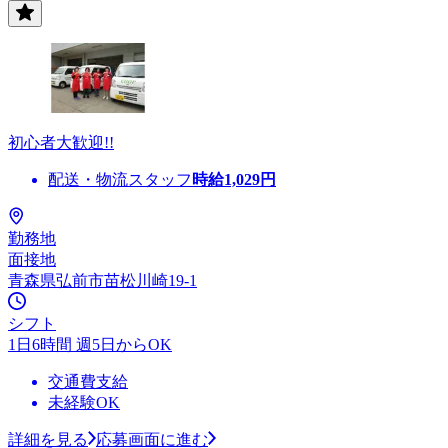
初心者大歓迎!!
配送・物流スタッフ
時給
1,029
円
勤務地
面接地
青森県弘前市苗松川崎19-1
シフト
1日6時間 週5日からOK
交通費支給
未経験OK
詳細を見る
応募画面に進む