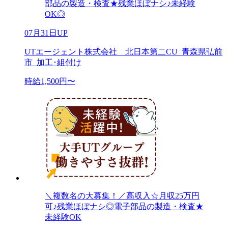
部品の製造・検査★残業ほぼナシ♪未経験
OK◎
07月31日UP
UTエージェント株式会社 北日本第二CU_青森県弘前
市_加工･組付け
時給1,500円〜
＼複数名の大募集！／高収入☆月収25万円
可♪残業ほぼナシ◎電子部品の製造・検査★
未経験OK