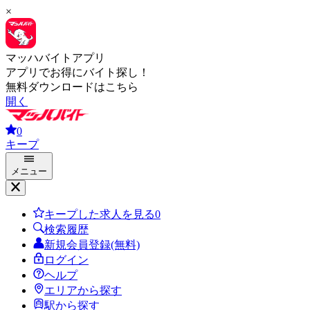
×
マッハバイトアプリ
アプリでお得にバイト探し！
無料ダウンロードはこちら
開く
0
キープ
メニュー
キープした求人を見る
0
検索履歴
新規会員登録(無料)
ログイン
ヘルプ
エリアから探す
駅から探す