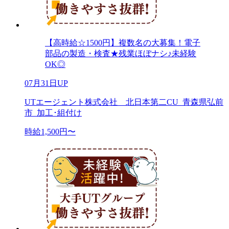
【高時給☆1500円】複数名の大募集！電子
部品の製造・検査★残業ほぼナシ♪未経験
OK◎
07月31日UP
UTエージェント株式会社 北日本第二CU_青森県弘前
市_加工･組付け
時給1,500円〜