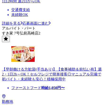
1日2時間 週2日からOK
交通費支給
未経験OK
詳細を見る
応募画面に進む
アルバイト・パート
すき家 7号弘前高崎店2
【早朝働ける方歓迎(手当あり)】【食事補助＆前払い有】週
2・1日2h～OK！セルフレジで簡単接客◎マニュアル完備で
初バイト・未経験も安心！積極採用中
ファーストフード
時給
1,050
円〜
勤務地