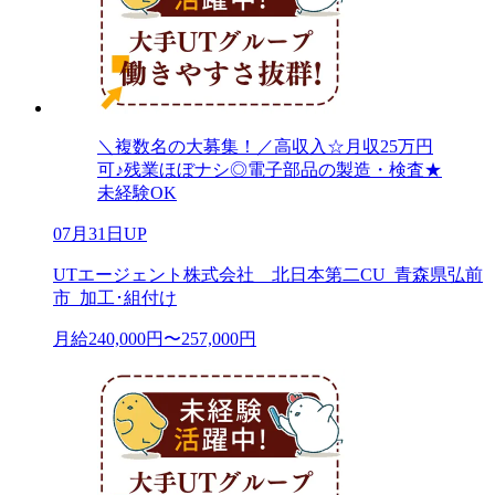
＼複数名の大募集！／高収入☆月収25万円
可♪残業ほぼナシ◎電子部品の製造・検査★
未経験OK
07月31日UP
UTエージェント株式会社 北日本第二CU_青森県弘前
市_加工･組付け
月給240,000円〜257,000円