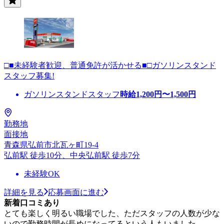
□■未経験者歓迎、普通免許が活かせる■□ガソリンスタンド
スタッフ募集!
ガソリンスタンドスタッフ
時給
1,200
円〜
1,500
円
勤務地
面接地
青森県弘前市北瓦ヶ町19-4
弘前駅 徒歩10分、中央弘前駅 徒歩7分
未経験OK
詳細を見る
応募画面に進む
新着口コミあり
とても楽しく明るい職場でした、ただスタッフの人数が少な
いので勤務時間が長めになってるという人もいました。