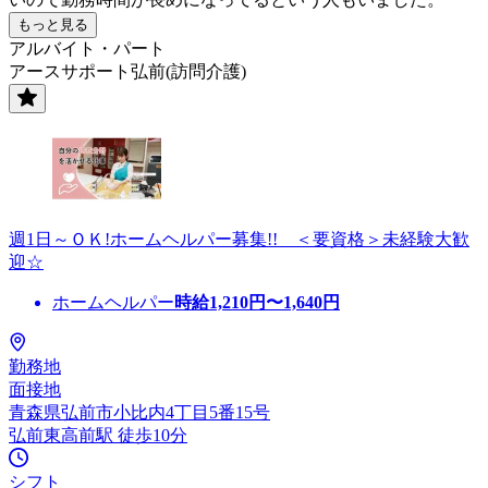
もっと見る
アルバイト・パート
アースサポート弘前(訪問介護)
週1日～ＯＫ!ホームヘルパー募集!! ＜要資格＞未経験大歓
迎☆
ホームヘルパー
時給
1,210
円〜
1,640
円
勤務地
面接地
青森県弘前市小比内4丁目5番15号
弘前東高前駅 徒歩10分
シフト