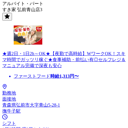
アルバイト・パート
すき家 弘前青山店3
★週2日・1日2h～OK★【夜勤で高時給】WワークOK！スキ
マ時間でガッツリ稼ぐ★食事補助・前払い有◎セルフレジ＆
マニュアル完備で深夜も安心
ファーストフード
時給
1,313
円〜
勤務地
面接地
青森県弘前市大字青山5-28-1
撫牛子駅
シフト