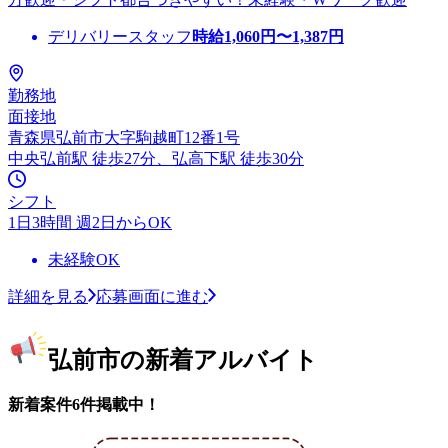
デリバリースタッフ
時給
1,060
円〜
1,387
円
勤務地
面接地
青森県弘前市大字駒越町12番1号
中央弘前駅 徒歩27分、弘高下駅 徒歩30分
シフト
1日3時間 週2日からOK
未経験OK
詳細を見る
応募画面に進む
弘前市の新着アルバイト
新着案件6件掲載中！