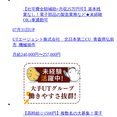
【社宅費全額補助×月収25万円可】基本残
業なし！電子部品の製造業務など★未経験
OK♪車通勤可
07月31日UP
UTエージェント株式会社 北日本第二CU_青森県弘前
市_機械操作
月給240,000円〜257,000円
【高時給☆1500円】複数名の大募集！電子