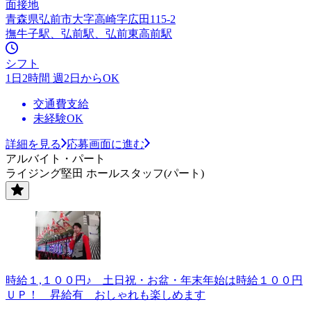
面接地
青森県弘前市大字高崎字広田115-2
撫牛子駅、弘前駅、弘前東高前駅
シフト
1日2時間 週2日からOK
交通費支給
未経験OK
詳細を見る
応募画面に進む
アルバイト・パート
ライジング堅田 ホールスタッフ(パート)
時給１,１００円♪ 土日祝・お盆・年末年始は時給１００円
ＵＰ！ 昇給有 おしゃれも楽しめます