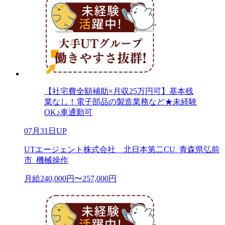
【社宅費全額補助×月収25万円可】基本残
業なし！電子部品の製造業務など★未経験
OK♪車通勤可
07月31日UP
UTエージェント株式会社 北日本第二CU_青森県弘前
市_機械操作
月給240,000円〜257,000円