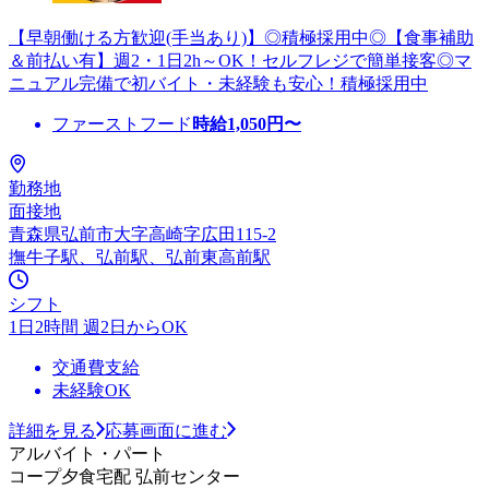
【早朝働ける方歓迎(手当あり)】◎積極採用中◎【食事補助
＆前払い有】週2・1日2h～OK！セルフレジで簡単接客◎マ
ニュアル完備で初バイト・未経験も安心！積極採用中
ファーストフード
時給
1,050
円〜
勤務地
面接地
青森県弘前市大字高崎字広田115-2
撫牛子駅、弘前駅、弘前東高前駅
シフト
1日2時間 週2日からOK
交通費支給
未経験OK
詳細を見る
応募画面に進む
アルバイト・パート
コープ夕食宅配 弘前センター