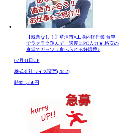
【残業なし！】草津市×工場内軽作業 台車
でラクラク運んで、適度にPC入力★ 格安の
食堂でガッツリ食べられる好環境♪
07月31日UP
株式会社ワイズ関西(2652)
時給1,250円