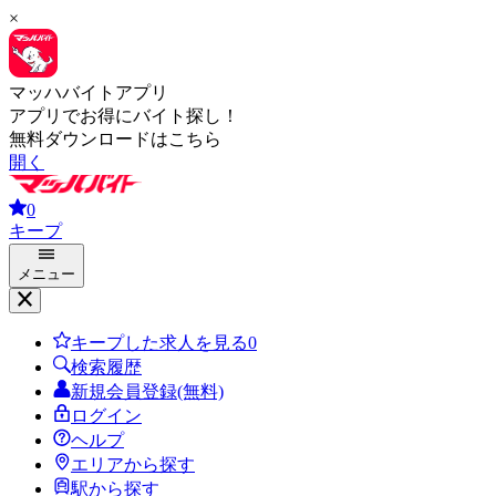
×
マッハバイトアプリ
アプリでお得にバイト探し！
無料ダウンロードはこちら
開く
0
キープ
メニュー
キープした求人を見る
0
検索履歴
新規会員登録(無料)
ログイン
ヘルプ
エリアから探す
駅から探す