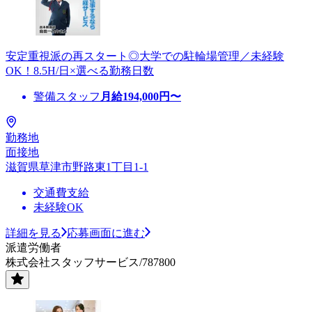
安定重視派の再スタート◎大学での駐輪場管理／未経験
OK！8.5H/日×選べる勤務日数
警備スタッフ
月給
194,000
円〜
勤務地
面接地
滋賀県草津市野路東1丁目1-1
交通費支給
未経験OK
詳細を見る
応募画面に進む
派遣労働者
株式会社スタッフサービス/787800