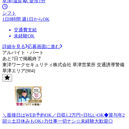
草津(滋賀)駅 徒歩1分
シフト
1日8時間 週1日からOK
交通費支給
未経験OK
詳細を見る
応募画面に進む
アルバイト・パート
あと7日で掲載終了
東洋ワークセキュリティ株式会社 草津営業所 交通誘導警備
草津エリア[904]
＼面接日はWEB予約OK／日収1.2万円×日払いOK◆賞与年2
回☆土日休みもOK♪力仕事一切ナシ☆未経験大歓迎◎