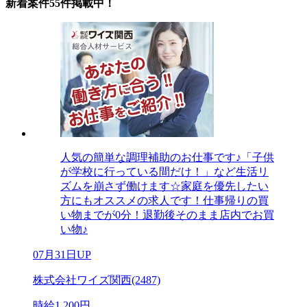
新着案件55件掲載中！
人気の簡単な調理補助のお仕事です♪「子供
が学校に行っている間だけ！」など生活リ
ズムを崩さず働けます☆家庭を優先したい
方にもオススメの求人です！仕事帰りの買
い物までが0分！退勤後そのまま店内でお買
い物♪
07月31日UP
株式会社ワイズ関西(2487)
時給1,200円