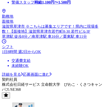
警備スタッフ
時給
1,100
円〜
1,500
円
勤務地
面接地
滋賀県草津市 ※こちらは募集エリアです！県内に現場多
数！【面接地】滋賀県草津市若竹町8-30 若竹ビル3F
草津駅 徒歩8分／南草津駅 車16分／栗東駅 車11分
シフト
1日8時間 週2日からOK
交通費支給
未経験OK
詳細を見る
応募画面に進む
契約社員
株式会社日経サービス 立命館大学 びわこ・くさつキャン
パス/SE368