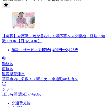
【急募】介護職／履歴書なしで即応募＆スグ開始！経験・知
識"0"OK【日払いOK】
施設・サービス系
時給
1,400
円〜
2,125
円
勤務地
面接地
滋賀県草津市
草津市内に多数！＜駅チカ・車通勤okも有＞
シフト
1日8時間 週5日からOK
交通費支給