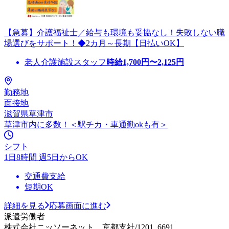
【急募】介護福祉士／給与も環境も妥協なし！失敗しない職
場選びをサポート！◆2カ月～長期【日払いOK】
老人介護施設スタッフ
時給
1,700
円〜
2,125
円
勤務地
面接地
滋賀県草津市
草津市内に多数！＜駅チカ・車通勤okも有＞
シフト
1日8時間 週5日からOK
交通費支給
短期OK
詳細を見る
応募画面に進む
派遣労働者
株式会社ニッソーネット 京都支社/1201_6691