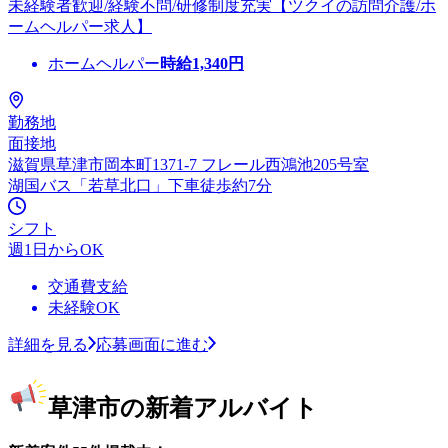
未経験者歓迎/経験不問/研修制度充実【ツクイの訪問介護/ホ
ームヘルパー求人】
ホームヘルパー
時給
1,340
円
勤務地
面接地
滋賀県草津市岡本町1371-7 フレール西鴻池205号室
湖国バス「若草北口」下車徒歩約7分
シフト
週1日からOK
交通費支給
未経験OK
詳細を見る
応募画面に進む
草津市の新着アルバイト