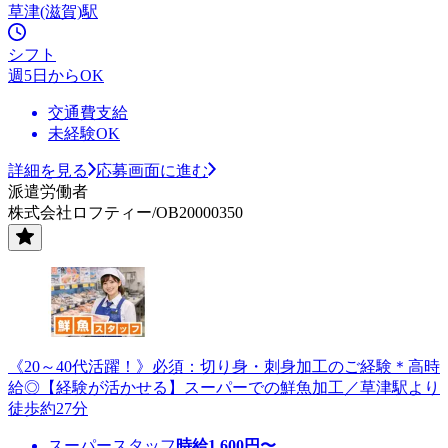
草津(滋賀)駅
シフト
週5日からOK
交通費支給
未経験OK
詳細を見る
応募画面に進む
派遣労働者
株式会社ロフティー/OB20000350
《20～40代活躍！》必須：切り身・刺身加工のご経験＊高時
給◎【経験が活かせる】スーパーでの鮮魚加工／草津駅より
徒歩約27分
スーパースタッフ
時給
1,600
円〜