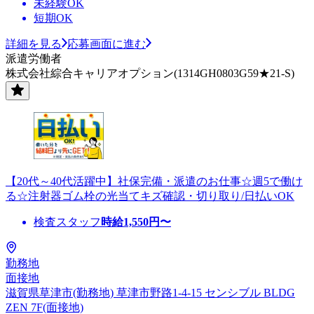
未経験OK
短期OK
詳細を見る
応募画面に進む
派遣労働者
株式会社綜合キャリアオプション(1314GH0803G59★21-S)
【20代～40代活躍中】社保完備・派遣のお仕事☆週5で働け
る☆注射器ゴム栓の光当てキズ確認・切り取り/日払いOK
検査スタッフ
時給
1,550
円〜
勤務地
面接地
滋賀県草津市(勤務地) 草津市野路1-4-15 センシブル BLDG
ZEN 7F(面接地)