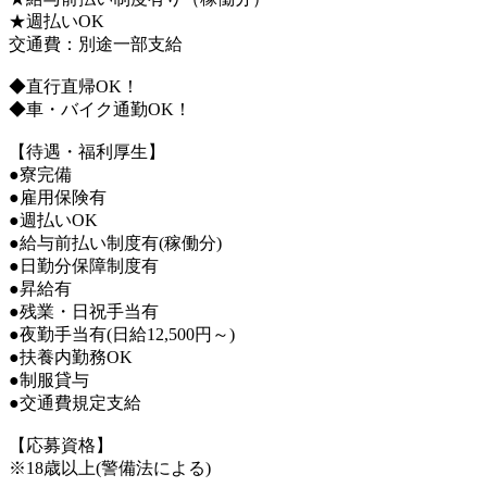
★週払いOK
交通費：別途一部支給
◆直行直帰OK！
◆車・バイク通勤OK！
【待遇・福利厚生】
●寮完備
●雇用保険有
●週払いOK
●給与前払い制度有(稼働分)
●日勤分保障制度有
●昇給有
●残業・日祝手当有
●夜勤手当有(日給12,500円～)
●扶養内勤務OK
●制服貸与
●交通費規定支給
【応募資格】
※18歳以上(警備法による)