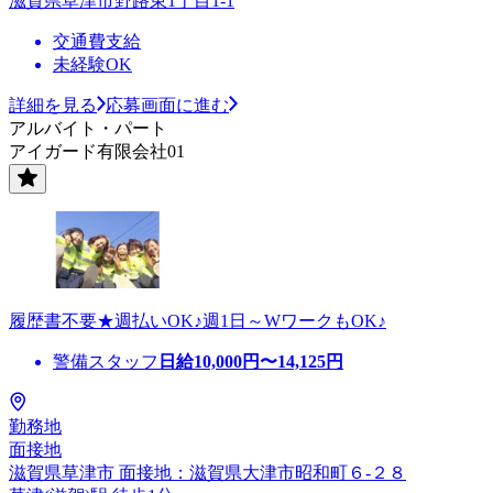
滋賀県草津市野路東1丁目1-1
交通費支給
未経験OK
詳細を見る
応募画面に進む
アルバイト・パート
アイガード有限会社01
履歴書不要★週払いOK♪週1日～WワークもOK♪
警備スタッフ
日給
10,000
円〜
14,125
円
勤務地
面接地
滋賀県草津市 面接地：滋賀県大津市昭和町６-２８