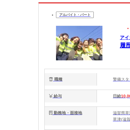
アルバイト・パート
アイ
履
職種
警備ス
給与
日給
10,0
勤務地・面接地
滋賀県草
草津(滋賀