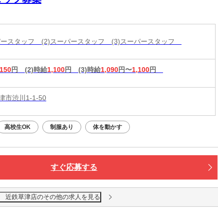
ーパースタッフ (2)スーパースタッフ (3)スーパースタッフ
,150
円
(2)時給
1,100
円
(3)時給
1,090
円〜
1,100
円
市渋川1-1-50
高校生OK
制服あり
体を動かす
すぐ応募する
 近鉄草津店のその他の求人を見る