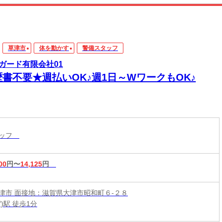
草津市
体を動かす
警備スタッフ
ガード有限会社01
歴書不要★週払いOK♪週1日～WワークもOK♪
タッフ
00
円〜
14,125
円
津市 面接地：滋賀県大津市昭和町６-２８
)駅 徒歩1分