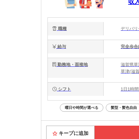
収
職種
デリバ
給与
完全歩合
勤務地・面接地
滋賀県草
草津(滋
シフト
1日1時間
曜日や時間が選べる
髪型・髪色自由
キープに追加