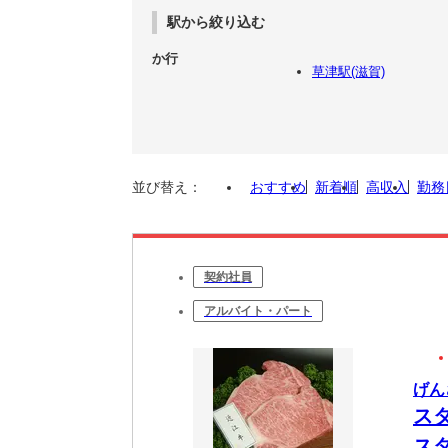
駅から絞り込む
か行
草津駅(滋賀)
並び替え：
おすすめ
新着順
高収入
勤務
契約社員
アルバイト・パート
げん
ス
ス