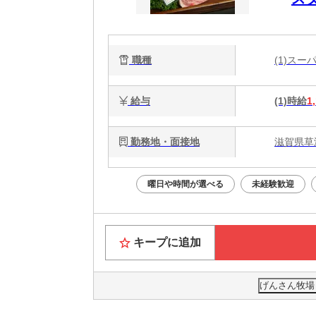
職種
(1)ス
給与
(1)時給
1
勤務地・面接地
滋賀県草津
曜日や時間が選べる
未経験歓迎
キープに追加
げんさん牧場