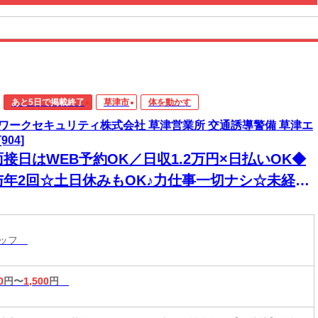
あと5日で掲載終了
草津市
体を動かす
ワークセキュリティ株式会社 草津営業所 交通誘導警備 草津エ
904]
接日はWEB予約OK／日収1.2万円×日払いOK◆
与年2回☆土日休みもOK♪力仕事一切ナシ☆未経験
歓迎◎
タッフ
0
円〜
1,500
円