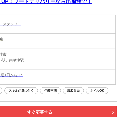
入UP！フードデリバリーなら出前館で！
リースタッフ
給
津市
賀)駅、南草津駅
 週1日からOK
スキルが身に付く
年齢不問
服装自由
ネイルOK
すぐ応募する