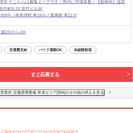
津市 ※こちらは募集エリアです！県内に現場多数！【面接地】滋賀
竹町8-30 若竹ビル3F
歩8分／南草津駅 車16分／栗東駅 車11分
 週2日からOK
交通費支給
バイク通勤OK
未経験歓迎
すぐ応募する
業所 交通誘導警備 草津エリア[904]のその他の求人を見る