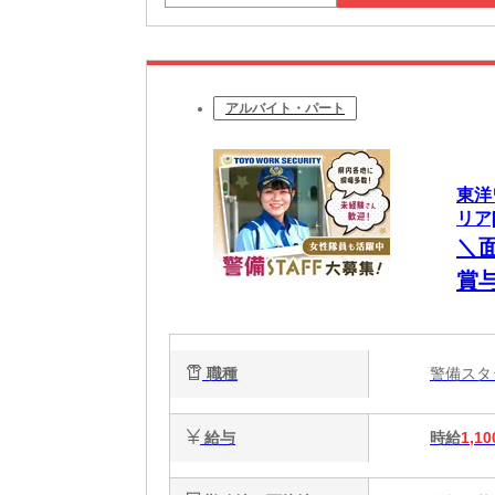
アルバイト・パート
東洋
リア[
＼面
賞
大
職種
警備ス
給与
時給
1,10