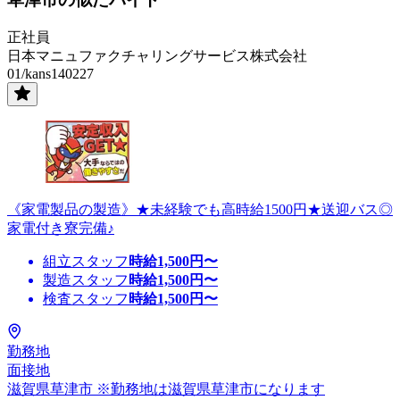
正社員
日本マニュファクチャリングサービス株式会社
01/kans140227
《家電製品の製造》★未経験でも高時給1500円★送迎バス◎
家電付き寮完備♪
組立スタッフ
時給
1,500
円〜
製造スタッフ
時給
1,500
円〜
検査スタッフ
時給
1,500
円〜
勤務地
面接地
滋賀県草津市 ※勤務地は滋賀県草津市になります