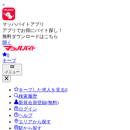
×
マッハバイトアプリ
アプリでお得にバイト探し！
無料ダウンロードはこちら
開く
0
キープ
メニュー
キープした求人を見る
0
検索履歴
新規会員登録(無料)
ログイン
ヘルプ
エリアから探す
駅から探す