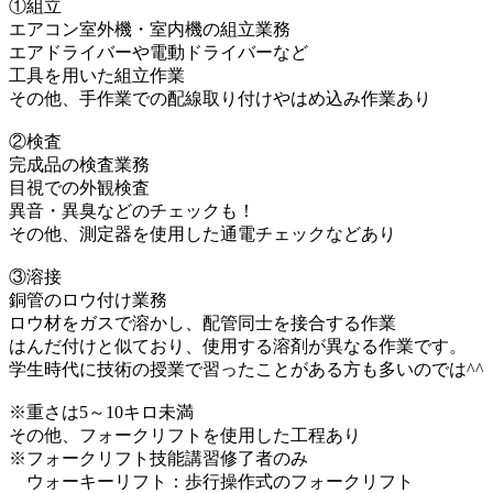
①組立
エアコン室外機・室内機の組立業務
エアドライバーや電動ドライバーなど
工具を用いた組立作業
その他、手作業での配線取り付けやはめ込み作業あり
②検査
完成品の検査業務
目視での外観検査
異音・異臭などのチェックも！
その他、測定器を使用した通電チェックなどあり
③溶接
銅管のロウ付け業務
ロウ材をガスで溶かし、配管同士を接合する作業
はんだ付けと似ており、使用する溶剤が異なる作業です。
学生時代に技術の授業で習ったことがある方も多いのでは^^
※重さは5～10キロ未満
その他、フォークリフトを使用した工程あり
※フォークリフト技能講習修了者のみ
ウォーキーリフト：歩行操作式のフォークリフト