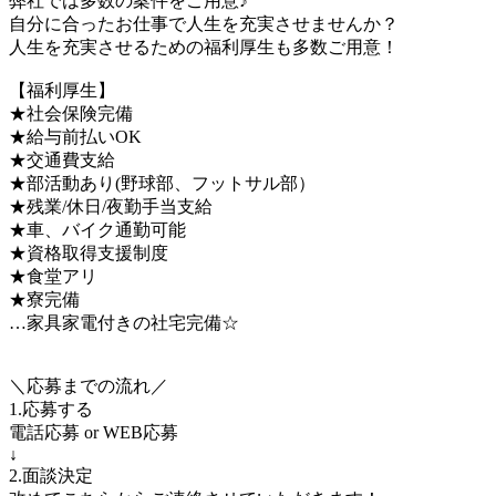
弊社では多数の案件をご用意♪
自分に合ったお仕事で人生を充実させませんか？
人生を充実させるための福利厚生も多数ご用意！
【福利厚生】
★社会保険完備
★給与前払いOK
★交通費支給
★部活動あり(野球部、フットサル部）
★残業/休日/夜勤手当支給
★車、バイク通勤可能
★資格取得支援制度
★食堂アリ
★寮完備
…家具家電付きの社宅完備☆
＼応募までの流れ／
1.応募する
電話応募 or WEB応募
↓
2.面談決定