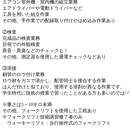
エアコン室外機・室内機の組立業務
エアドライバーや電動ドライバーなど
工具を用いた組立作業
その他、手作業での配線取り付けやはめ込み作業あり
②検査
完成品の検査業務
目視での外観検査
異音・異臭などのチェックも！
その他、測定器を使用した通電チェックなどあり
③溶接
銅管のロウ付け業務
ロウ材をガスで溶かし、配管同士を接合する作業
はんだ付けと似ており、使用する溶剤が異なる作業です。
学生時代に技術の授業で習ったことがある方も多いのでは^^
※重さは5～10キロ未満
その他、フォークリフトを使用した工程あり
※フォークリフト技能講習修了者のみ
ウォーキーリフト：歩行操作式のフォークリフト