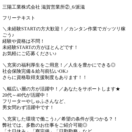
三陽工業株式会社 滋賀営業所②_6/派滋
フリーテキスト
＼未経験STARTの方大歓迎！／カンタン作業でガッツリ稼
ごう♪
経験や資格は不問！
未経験STARTの方がほとんどです！
お気軽にご応募ください♪
＼充実の福利厚生をご用意！／人生を豊かにできる◎
社会保険完備＆給与前払いOK♪
さらに資格取得支援制度もあります！！
＼幅広い層の方が活躍中！／あなたをサポートします★
20代～40代が活躍中！
フリーターやしゅふさんなど、
男女問わず活躍中です！
＼充実した環境で働こう♪／希望の条件が見つかる？！
弊社では、多数のお仕事をご紹介可能◎
「土日休み」「寮完備」「日勤勤務」など