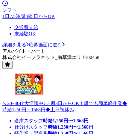
シフト
1日7.5時間 週5日からOK
交通費支給
未経験OK
詳細を見る
応募画面に進む
アルバイト・パート
株式会社イープラネット_南草津エリア/00458
＼20~40代大活躍中♪／週3日からOK！誰でも簡単軽作業◆
時給1250円～1568円◆土日祝休み
倉庫スタッフ
時給
1,250
円〜
1,568
円
仕分けスタッフ
時給
1,250
円〜
1,568
円
軽作業・製造系
時給
1,250
円〜
1,568
円