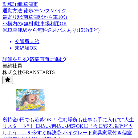
勤務詳細:草津市
通勤方法:徒歩/車/バス/バイク
最寄り駅:南草津駅から車10分
※構内の(無料)駐車場利用OK
※JR草津駅から無料送迎バスあり(15分ほど)
交通費支給
未経験OK
詳細を見る
応募画面に進む
契約社員
株式会社GRANSTARTS
所持金0円でも応募OK！ 住む場所も仕事も手に入れて“人生
リスタート”！ 日払い/週払い相談OK◎「今日寝る場所どう
しよう…」を今すぐ解決◎ ハイグレード家具家電付き個室