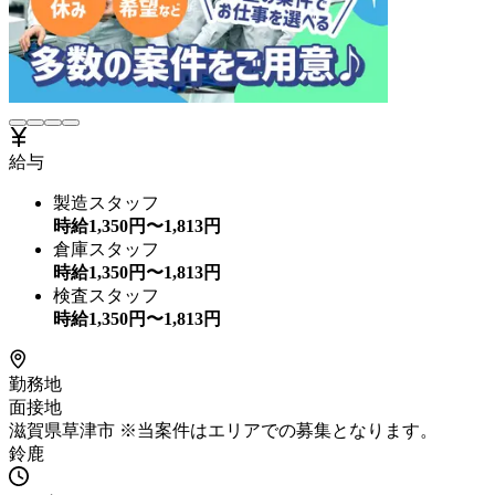
給与
製造スタッフ
時給
1,350
円〜
1,813
円
倉庫スタッフ
時給
1,350
円〜
1,813
円
検査スタッフ
時給
1,350
円〜
1,813
円
勤務地
面接地
滋賀県草津市 ※当案件はエリアでの募集となります。
鈴鹿