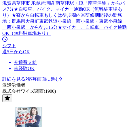
滋賀県草津市 JR琵琶湖線 南草津駅・JR「南草津駅」からバ
ス7分★自転車、バイク、マイカー通勤OK（無料駐車場あ
り）★寮から自転車もしくは徒歩圏内※研修期間後の勤務
地：群馬県大泉町東武鉄道小泉線 西小泉駅・東武小泉線
「西小泉駅」から徒歩15分★マイカー、自転車、バイク通勤
OK（無料駐車場あり）
シフト
週5日からOK
交通費支給
未経験OK
詳細を見る
応募画面に進む
派遣労働者
株式会社ワイズ関西(1900)