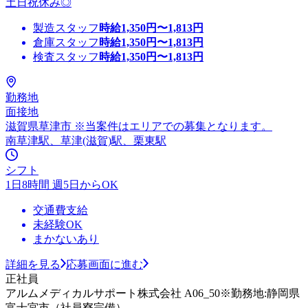
土日祝休み◎
製造スタッフ
時給
1,350
円〜
1,813
円
倉庫スタッフ
時給
1,350
円〜
1,813
円
検査スタッフ
時給
1,350
円〜
1,813
円
勤務地
面接地
滋賀県草津市 ※当案件はエリアでの募集となります。
南草津駅、草津(滋賀)駅、栗東駅
シフト
1日8時間 週5日からOK
交通費支給
未経験OK
まかないあり
詳細を見る
応募画面に進む
正社員
アルムメディカルサポート株式会社 A06_50※勤務地:静岡県
富士宮市（社員寮完備）