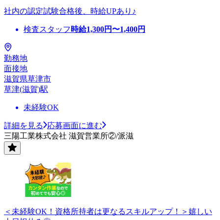
社内の認定試験合格後、時給UPあり♪
検査スタッフ
時給
1,300
円〜
1,400
円
勤務地
面接地
滋賀県草津市
草津(滋賀)駅
未経験OK
詳細を見る
応募画面に進む
三陽工業株式会社 滋賀営業所②/派滋
＜未経験OK！資格所持者は更なるスキルアップ！＞嬉しい