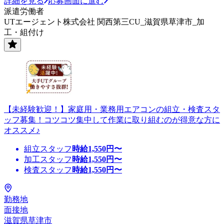
詳細を見る
応募画面に進む
派遣労働者
UTエージェント株式会社 関西第三CU_滋賀県草津市_加
工・組付け
【未経験歓迎！】家庭用・業務用エアコンの組立・検査スタ
ッフ募集！コツコツ集中して作業に取り組むのが得意な方に
オススメ♪
組立スタッフ
時給
1,550
円〜
加工スタッフ
時給
1,550
円〜
検査スタッフ
時給
1,550
円〜
勤務地
面接地
滋賀県草津市