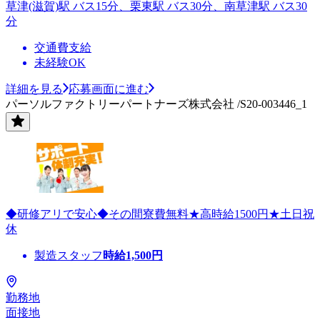
草津(滋賀)駅 バス15分、栗東駅 バス30分、南草津駅 バス30
分
交通費支給
未経験OK
詳細を見る
応募画面に進む
パーソルファクトリーパートナーズ株式会社 /S20-003446_1
◆研修アリで安心◆その間寮費無料★高時給1500円★土日祝
休
製造スタッフ
時給
1,500
円
勤務地
面接地