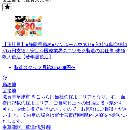
【正社員】●静岡県勤務●ワンルーム寮あり●入社特典◎総額
30万円支給！安定☆医療業界のコツモク製造のお仕事♪未経
験大歓迎【若年層歓迎】
製造スタッフ
月給
225,000
円〜
勤務地
面接地
滋賀県草津市 ※こちらは当社の採用エリアとなります。 面
接は記載の採用エリア、ご自宅付近への出張面接（県外も
可）、 web面接でも行ないますので、お気軽にご相談くださ
いませ。 ※内定の場合は富士宮市(静岡県)へ入寮をお願いい
たします。
南草津駅、草津(滋賀)駅