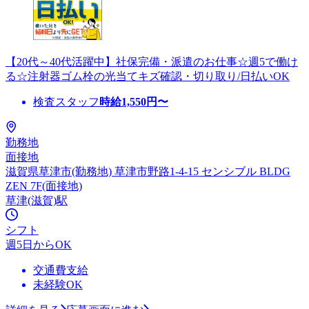
【20代～40代活躍中】社保完備・派遣のお仕事☆週5で働け
る☆注射器ゴム栓の光当てキズ確認・切り取り/日払いOK
検査スタッフ
時給
1,550
円〜
勤務地
面接地
滋賀県草津市(勤務地) 草津市野路1-4-15 センシブル BLDG
ZEN 7F(面接地)
草津(滋賀)駅
シフト
週5日からOK
交通費支給
未経験OK