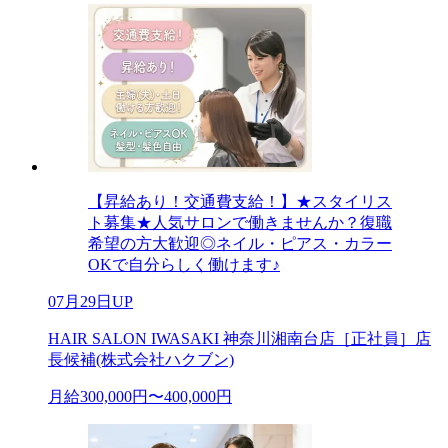
【昇給あり！交通費支給！】★スタイリス
ト募集★人気サロンで働きませんか？復職
希望の方大歓迎◎ネイル・ピアス・カラー
OKで自分らしく働けます♪
07月29日UP
HAIR SALON IWASAKI 神奈川湘南台店［正社員］店
長候補(株式会社ハクブン)
月給300,000円〜400,000円