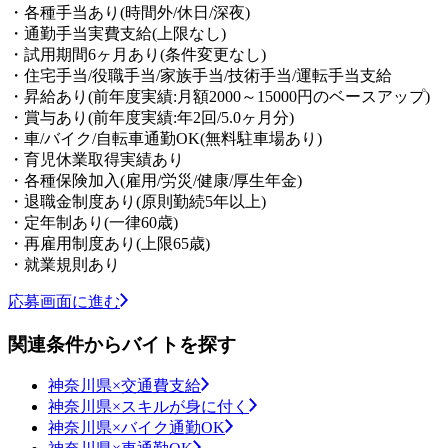
・各種手当あり(時間外/休日/深夜)
・通勤手当実費支給(上限なし)
・試用期間6ヶ月あり(条件変更なし)
・住宅手当/役職手当/家族手当/技術手当/運転手当支給
・昇給あり(前年度実績:月額2000～15000円のベースアップ)
・賞与あり(前年度実績:年2回/5.0ヶ月分)
・車/バイク/自転車通勤OK(無料駐車場あり)
・育児休業取得実績あり
・各種保険加入(雇用/労災/健康/厚生年金)
・退職金制度あり(原則勤続5年以上)
・定年制あり(一律60歳)
・再雇用制度あり(上限65歳)
・就業規則あり
応募画面に進む
関連条件からバイトを探す
神奈川県×交通費支給
神奈川県×スキルが身に付く
神奈川県×バイク通勤OK