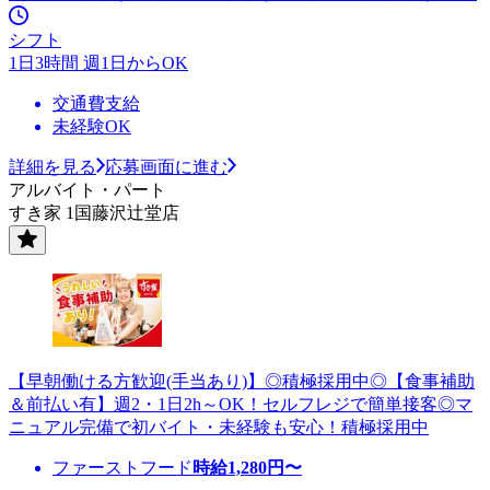
シフト
1日3時間 週1日からOK
交通費支給
未経験OK
詳細を見る
応募画面に進む
アルバイト・パート
すき家 1国藤沢辻堂店
【早朝働ける方歓迎(手当あり)】◎積極採用中◎【食事補助
＆前払い有】週2・1日2h～OK！セルフレジで簡単接客◎マ
ニュアル完備で初バイト・未経験も安心！積極採用中
ファーストフード
時給
1,280
円〜