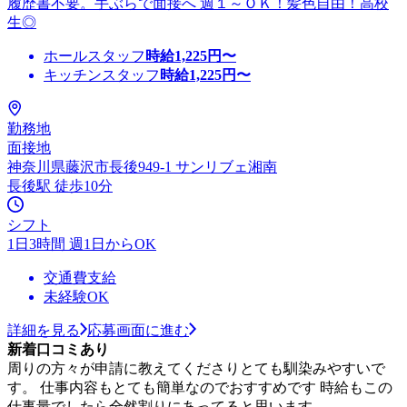
履歴書不要。手ぶらで面接へ 週１～ＯＫ！髪色自由！高校
生◎
ホールスタッフ
時給
1,225
円〜
キッチンスタッフ
時給
1,225
円〜
勤務地
面接地
神奈川県藤沢市長後949-1 サンリブェ湘南
長後駅 徒歩10分
シフト
1日3時間 週1日からOK
交通費支給
未経験OK
詳細を見る
応募画面に進む
新着口コミあり
周りの方々が申請に教えてくださりとても馴染みやすいで
す。 仕事内容もとても簡単なのでおすすめです 時給もこの
仕事量でしたら全然割りにあってると思います。