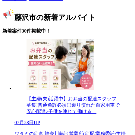
藤沢市の新着アルバイト
新着案件30件掲載中！
【主婦(夫)活躍中】お弁当の配達スタッフ
募集!普通免許必須◎乗り慣れた自家用車で
安心配達♪子供を連れて働ける！
07月28日UP
ワタミの宅食 神奈川藤沢営業所(宅配/業務委託/主婦