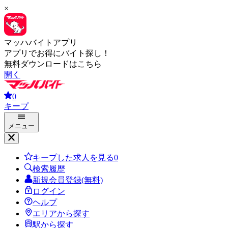
×
マッハバイトアプリ
アプリでお得にバイト探し！
無料ダウンロードはこちら
開く
0
キープ
メニュー
キープした求人を見る
0
検索履歴
新規会員登録(無料)
ログイン
ヘルプ
エリアから探す
駅から探す