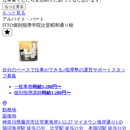
もっと見る
もっと見る
アルバイト・パート
ITTO個別指導学院辻堂昭和通り校
自分のペースで仕事ができる♪指導塾の運営サポートスタッ
フ募集
一般事務
時給
1,280
円〜
個別指導講師
時給
1,280
円〜
勤務地
面接地
神奈川県藤沢市辻堂東海岸1-12-27 マイタウン海岸通り1-D
鵠沼海岸駅 徒歩25分、辻堂駅 徒歩21分、本鵠沼駅 徒歩31分