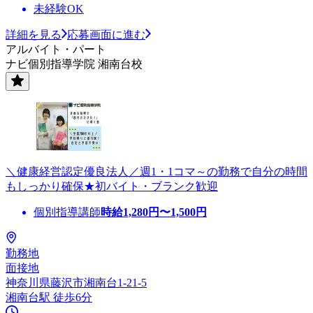
未経験OK
詳細を見る
応募画面に進む
アルバイト・パート
ナビ個別指導学院 湘南台校
＼健康経営認定優良法人／週1・1コマ～の勤務で自分の時間
もしっかり確保★初バイト・ブランク歓迎
個別指導講師
時給
1,280
円〜
1,500
円
勤務地
面接地
神奈川県藤沢市湘南台1-21-5
湘南台駅 徒歩6分