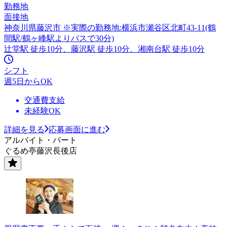
勤務地
面接地
神奈川県藤沢市 ※実際の勤務地:横浜市瀬谷区北町43-11(鶴
間駅/鶴ヶ峰駅よりバスで30分)
辻堂駅 徒歩10分、藤沢駅 徒歩10分、湘南台駅 徒歩10分
シフト
週5日からOK
交通費支給
未経験OK
詳細を見る
応募画面に進む
アルバイト・パート
ぐるめ亭藤沢長後店