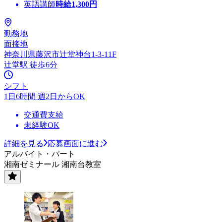
英語講師
時給
1,300
円
勤務地
面接地
神奈川県藤沢市辻堂神台1-3-11F
辻堂駅 徒歩6分
シフト
1日6時間 週2日からOK
交通費支給
未経験OK
詳細を見る
応募画面に進む
アルバイト・パート
湘南ゼミナール 湘南台教室