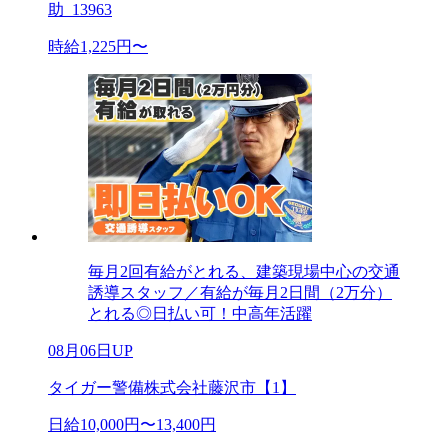
助_13963
時給1,225円〜
毎月2回有給がとれる、建築現場中心の交通
誘導スタッフ／有給が毎月2日間（2万分）
とれる◎日払い可！中高年活躍
08月06日UP
タイガー警備株式会社藤沢市【1】
日給10,000円〜13,400円