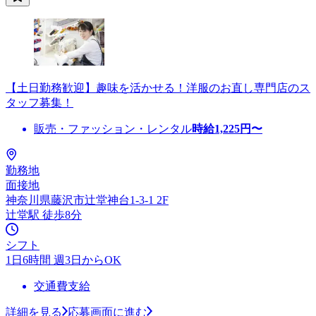
【土日勤務歓迎】趣味を活かせる！洋服のお直し専門店のス
タッフ募集！
販売・ファッション・レンタル
時給
1,225
円〜
勤務地
面接地
神奈川県藤沢市辻堂神台1-3-1 2F
辻堂駅 徒歩8分
シフト
1日6時間 週3日からOK
交通費支給
詳細を見る
応募画面に進む