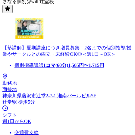
さなる個別@will 辻堂校
【塾講師】夏期講座につき増員募集！2名までの個別指導/授
業やサークルとの両立・未経験OK◎＜週1日～OK＞
個別指導講師
1コマ(60分)
1,505
円〜
1,715
円
勤務地
面接地
神奈川県藤沢市辻堂2-7-1 湘南パールビル5F
辻堂駅 徒歩5分
シフト
週1日からOK
交通費支給