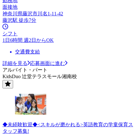
勤務地
面接地
神奈川県藤沢市川名1-11-42
藤沢駅 徒歩7分
シフト
1日6時間 週2日からOK
交通費支給
詳細を見る
応募画面に進む
アルバイト・パート
KidsDuo 辻堂テラスモール湘南校
◆未経験歓迎◆<スキルが磨かれる>英語教育の学童保育ス
タッフ募集!