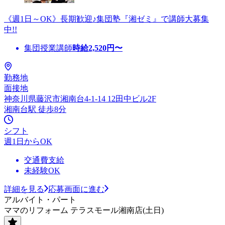
《週1日～OK》長期歓迎♪集団塾『湘ゼミ』で講師大募集
中!!
集団授業講師
時給
2,520
円〜
勤務地
面接地
神奈川県藤沢市湘南台4-1-14 12田中ビル2F
湘南台駅 徒歩8分
シフト
週1日からOK
交通費支給
未経験OK
詳細を見る
応募画面に進む
アルバイト・パート
ママのリフォーム テラスモール湘南店(土日)