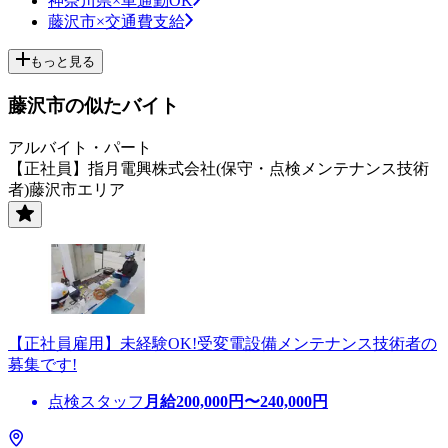
神奈川県×車通勤OK
藤沢市×交通費支給
もっと見る
藤沢市の似たバイト
アルバイト・パート
【正社員】指月電興株式会社(保守・点検メンテナンス技術
者)藤沢市エリア
【正社員雇用】未経験OK!受変電設備メンテナンス技術者の
募集です!
点検スタッフ
月給
200,000
円〜
240,000
円