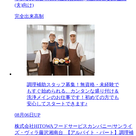
(夫)向け)
完全出来高制
調理補助スタッフ募集！無資格・未経験で
もすぐ始められる、カンタンな盛り付け＆
洗浄メインのお仕事です！初めての方でも
安心してスタートできます♪
08月06日UP
株式会社HITOWAフードサービスカンパニー/サンライ
ズ・ヴィラ藤沢湘南台_【アルバイト・パート】調理補