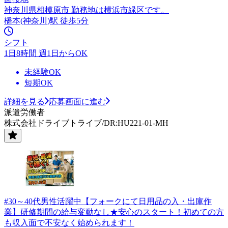
神奈川県相模原市 勤務地は横浜市緑区です。
橋本(神奈川)駅 徒歩5分
シフト
1日8時間 週1日からOK
未経験OK
短期OK
詳細を見る
応募画面に進む
派遣労働者
株式会社ドライブトライブ/DR:HU221-01-MH
#30～40代男性活躍中【フォークにて日用品の入・出庫作
業】研修期間の給与変動なし★安心のスタート！初めての方
も収入面で不安なく始められます！