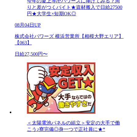
今年の夏上等卍パワーズに捧げてみる？周
りと差がつくバイト★資材搬入で日給27500
円★大学生×短期OK◎
08月04日UP
株式会社パワーズ 横浜営業所【相模大野エリア】
【063】
日給27,500円〜
＜太陽電池パネルの組立＞安定の大手で働
こう♪寮完備◎身一つで正社員に★*