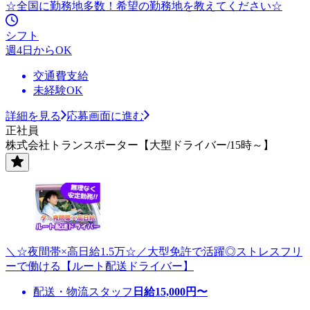
☆全国に勤務地多数！希望の勤務地を教えてください☆
シフト
週4日からOK
交通費支給
未経験OK
詳細を見る
応募画面に進む
正社員
株式会社トランスポーター【大型ドライバー/15時～】
＼☆夜間帯×高日給1.5万☆／大型免許で活躍◎ストレスフリ
ーで働ける【ルート配送ドライバー】
配送・物流スタッフ
日給
15,000
円〜