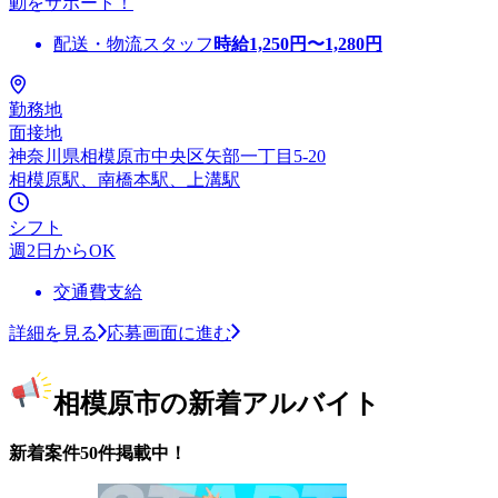
動をサポート！
配送・物流スタッフ
時給
1,250
円〜
1,280
円
勤務地
面接地
神奈川県相模原市中央区矢部一丁目5-20
相模原駅、南橋本駅、上溝駅
シフト
週2日からOK
交通費支給
詳細を見る
応募画面に進む
相模原市の新着アルバイト
新着案件50件掲載中！