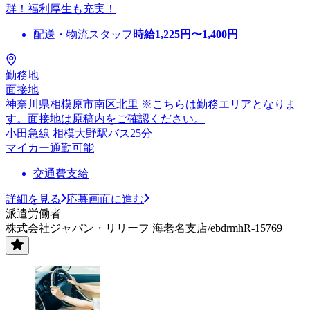
群！福利厚生も充実！
配送・物流スタッフ
時給
1,225
円〜
1,400
円
勤務地
面接地
神奈川県相模原市南区北里 ※こちらは勤務エリアとなりま
す。面接地は原稿内をご確認ください。
小田急線 相模大野駅バス25分
マイカー通勤可能
交通費支給
詳細を見る
応募画面に進む
派遣労働者
株式会社ジャパン・リリーフ 海老名支店/ebdrmhR-15769