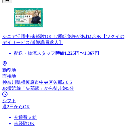
シニア活躍中/未経験OK！/運転免許があればOK【ツクイの
デイサービス/送迎職員求人】
配送・物流スタッフ
時給
1,225
円〜
1,367
円
勤務地
面接地
神奈川県相模原市中央区矢部2-6-5
JR横浜線「矢部駅」から徒歩約5分
シフト
週2日からOK
交通費支給
未経験OK