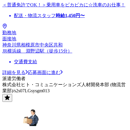
＜普通免許でOK！＞乗用車をピカピカに☆洗車のお仕事！
配送・物流スタッフ
時給
1,450
円〜
勤務地
面接地
神奈川県相模原市中央区共和
JR横浜線 淵野辺駅（徒歩15分）
交通費支給
詳細を見る
応募画面に進む
派遣労働者
株式会社ヒト・コミュニケーションズ人材開発本部 (物流営
業部)/s2s07LGsysgm013