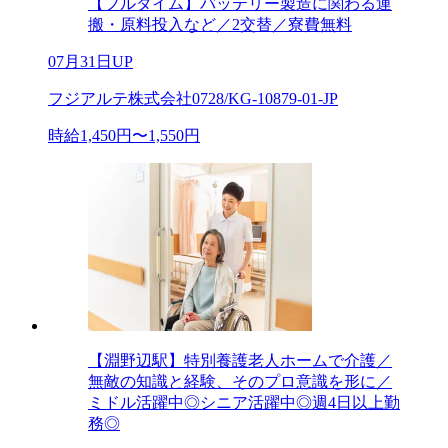
【フルタイム】バッテリー製造に関わる運
搬・原料投入など／2交替／寮費無料
07月31日UP
フジアルテ株式会社0728/KG-10879-01-JP
時給1,450円〜1,550円
【淵野辺駅】特別養護老人ホームで介護／
無敵の知識と経験、そのプロ意識を形に／
ミドル活躍中◎シニア活躍中◎週4日以上勤
務◎