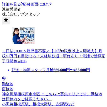
詳細を見る
応募画面に進む
派遣労働者
株式会社アズスタッフ
＼日払いOK＆履歴書不要／【中型8t限定以上＝即戦力】月
収40万円も目指せる！未経験歓迎！研修あり！電話で登録完
了◎髪色自由♪
配送・物流スタッフ
月給
369,600
円〜
462,000
円
勤務地
面接地
神奈川県相模原市南区 ＊こちらは募集エリアです。勤務地
は原稿内をご確認ください。
小田急相模原駅、相模大野駅、古淵駅など