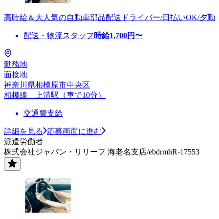
高時給＆大人気の自動車部品配送ドライバー/日払いOK/夕勤
配送・物流スタッフ
時給
1,700
円〜
勤務地
面接地
神奈川県相模原市中央区
相模線 上溝駅（車で10分）
交通費支給
詳細を見る
応募画面に進む
派遣労働者
株式会社ジャパン・リリーフ 海老名支店/ebdrmhR-17553