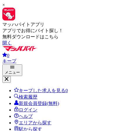
×
マッハバイトアプリ
アプリでお得にバイト探し！
無料ダウンロードはこちら
開く
0
キープ
メニュー
キープした求人を見る
0
検索履歴
新規会員登録(無料)
ログイン
ヘルプ
エリアから探す
駅から探す