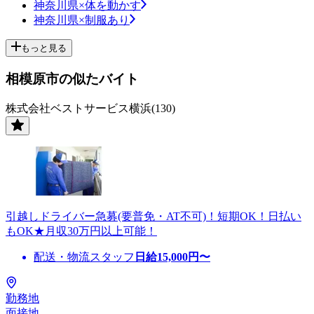
神奈川県×体を動かす
神奈川県×制服あり
もっと見る
相模原市の似たバイト
株式会社ベストサービス横浜(130)
引越しドライバー急募(要普免・AT不可)！短期OK！日払い
もOK★月収30万円以上可能！
配送・物流スタッフ
日給
15,000
円〜
勤務地
面接地