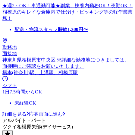
★週2～OK！車通勤可能★副業、扶養内勤務OK！夜勤OK！
相模原のキレイな倉庫内で仕分け・ピッキング等の軽作業業
務！
配送・物流スタッフ
時給
1,300
円〜
勤務地
面接地
神奈川県相模原市中央区 ※詳細な勤務地につきましては、
面接時にご確認をお願いいたします。
橋本(神奈川)駅、上溝駅、相模原駅
シフト
1日7.5時間からOK
未経験OK
詳細を見る
応募画面に進む
アルバイト・パート
ツクイ相模原矢部(デイサービス)