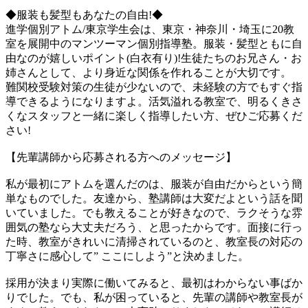
◆服装も髪型もあなたの自由!◆
進学個別アトム/東京学生会は、東京・神奈川・埼玉に20教
室を展開中のマンツーマン個別指導塾。服装・髪型ともに自
由なのが嬉しいポイント(白衣有り)!生徒たちのお兄さん・お
姉さんとして、より身近な関係を作れることが大切です。
難関校受験対策の生徒が少ないので、未経験の方でもすぐ指
導できるようになりますよ。活気溢れる教室で、明るくきさ
くなスタッフと一緒に楽しく指導したい方、ぜひご応募くだ
さい!
【先輩講師から応募される方へのメッセージ】
私が最初にアトムを選んだのは、服装が自由だからという簡
単なものでした。友達から、塾講師は大変だよという話を聞
いていました。でも教えることが好きなので、ラクそうな雰
囲気の塾なら大丈夫だろう、と思ったからです。面接に行っ
た時、教室がきれいに清掃されているのと、教室長の対応の
丁寧さに感心して” ここにしよう”と決めました。
採用が決まり実際に働いてみると、最初はわからない事ばか
りでした。でも、私が困っていると、先輩の講師や教室長が