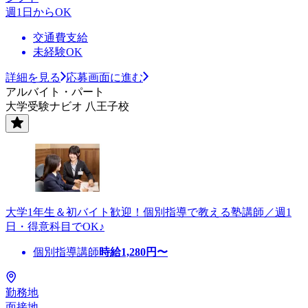
週1日からOK
交通費支給
未経験OK
詳細を見る
応募画面に進む
アルバイト・パート
大学受験ナビオ 八王子校
大学1年生＆初バイト歓迎！個別指導で教える塾講師／週1
日・得意科目でOK♪
個別指導講師
時給
1,280
円〜
勤務地
面接地