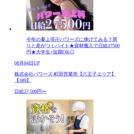
今年の夏上等卍パワーズに捧げてみる？周
りと差がつくバイト★資材搬入で日給27500
円★大学生×短期OK◎
08月04日UP
株式会社パワーズ 町田営業所【八王子エリア】
【389】
日給27,500円〜