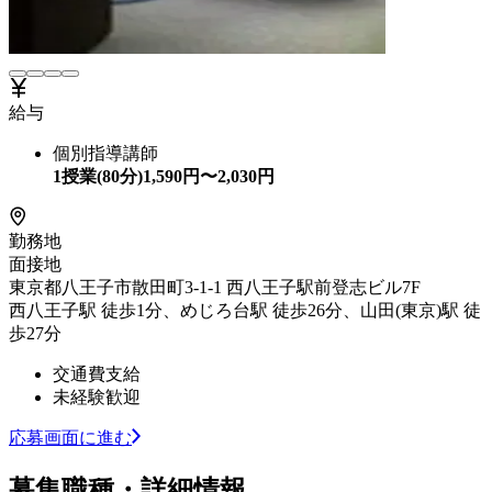
給与
個別指導講師
1授業(80分)
1,590
円〜
2,030
円
勤務地
面接地
東京都八王子市散田町3-1-1 西八王子駅前登志ビル7F
西八王子駅 徒歩1分、めじろ台駅 徒歩26分、山田(東京)駅 徒
歩27分
交通費支給
未経験歓迎
応募画面に進む
募集職種・詳細情報