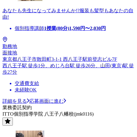
あなたも先生になってみませんか!?服装も髪型もあなたの自
由!
個別指導講師
1授業(80分)
1,590
円〜
2,030
円
勤務地
面接地
東京都八王子市散田町3-1-1 西八王子駅前登志ビル7F
西八王子駅 徒歩1分、めじろ台駅 徒歩26分、山田(東京)駅 徒
歩27分
交通費支給
未経験OK
詳細を見る
応募画面に進む
業務委託契約
ITTO個別指導学院 八王子八幡校(jmk0116)