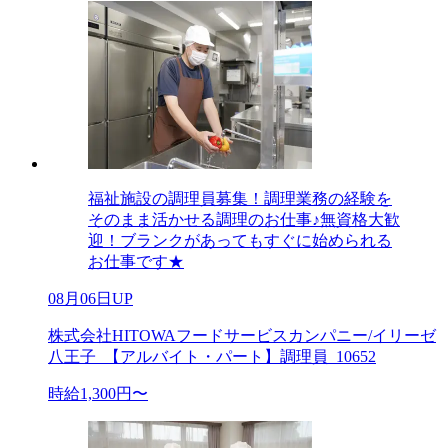
福祉施設の調理員募集！調理業務の経験を
そのまま活かせる調理のお仕事♪無資格大歓
迎！ブランクがあってもすぐに始められる
お仕事です★
08月06日UP
株式会社HITOWAフードサービスカンパニー/イリーゼ
八王子_【アルバイト・パート】調理員_10652
時給1,300円〜