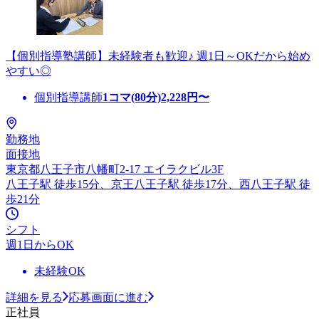
【個別指導塾講師】未経験者も歓迎♪ 週1日～OKだから始め
やすい◎
個別指導講師
1コマ(80分)
2,228
円〜
勤務地
面接地
東京都八王子市八幡町2-17 エイラクビル3F
八王子駅 徒歩15分、京王八王子駅 徒歩17分、西八王子駅 徒
歩21分
シフト
週1日からOK
未経験OK
詳細を見る
応募画面に進む
正社員