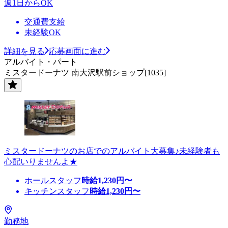
週1日からOK
交通費支給
未経験OK
詳細を見る
応募画面に進む
アルバイト・パート
ミスタードーナツ 南大沢駅前ショップ[1035]
ミスタードーナツのお店でのアルバイト大募集♪未経験者も
心配いりませんよ★
ホールスタッフ
時給
1,230
円〜
キッチンスタッフ
時給
1,230
円〜
勤務地