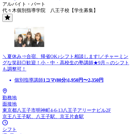
アルバイト・パート
代々木個別指導学院 八王子校【学生募集】
＼夏休み⇒合宿、帰省OK♪シフト相談します!／チャーミン
グな笑顔◎歓迎！小・中・高校生の塾講師★9月～のシフト
も調整可！
個別指導講師
1コマ(80分)
1,950
円〜
2,350
円
勤務地
面接地
東京都八王子市明神町4-6-13八王子アリーナビル2F
京王八王子駅、八王子駅、京王片倉駅
シフト