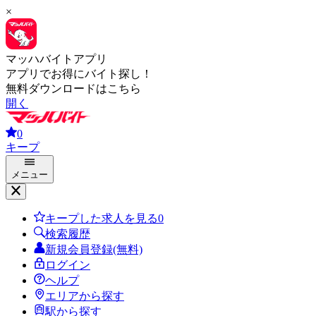
×
マッハバイトアプリ
アプリでお得にバイト探し！
無料ダウンロードはこちら
開く
0
キープ
メニュー
キープした求人を見る
0
検索履歴
新規会員登録(無料)
ログイン
ヘルプ
エリアから探す
駅から探す