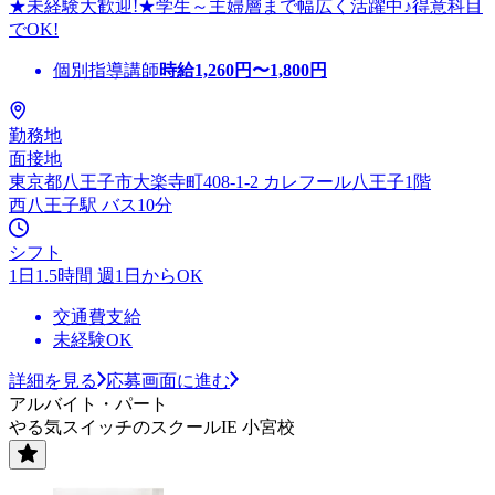
★未経験大歓迎!★学生～主婦層まで幅広く活躍中♪得意科目
でOK!
個別指導講師
時給
1,260
円〜
1,800
円
勤務地
面接地
東京都八王子市大楽寺町408-1-2 カレフール八王子1階
西八王子駅 バス10分
シフト
1日1.5時間 週1日からOK
交通費支給
未経験OK
詳細を見る
応募画面に進む
アルバイト・パート
やる気スイッチのスクールIE 小宮校