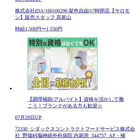
株式会社iDA/160100296 髪色自由|17時閉店【サロモ
ン】販売スタッフ 高尾山
時給1,500円〜1,550円
【調理補助/アルバイト】資格を活かして働
こう！ブランクがある方も歓迎☆
07月29日UP
72330_シダックスコントラクトフードサービス株式会
社_野猿峠脳神経外科病院 内厨房_344757_AP・補