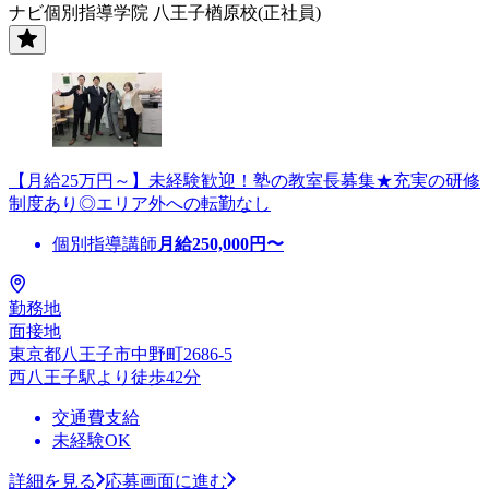
ナビ個別指導学院 八王子楢原校(正社員)
【月給25万円～】未経験歓迎！塾の教室長募集★充実の研修
制度あり◎エリア外への転勤なし
個別指導講師
月給
250,000
円〜
勤務地
面接地
東京都八王子市中野町2686-5
西八王子駅より徒歩42分
交通費支給
未経験OK
詳細を見る
応募画面に進む