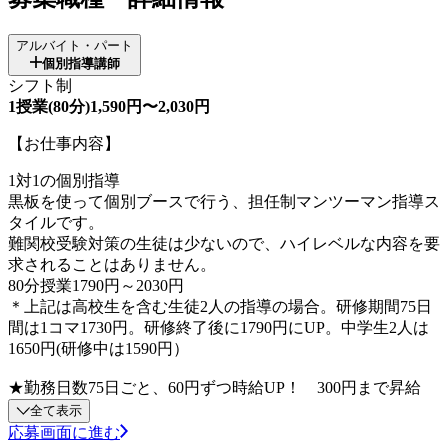
アルバイト・パート
個別指導講師
シフト制
1授業(80分)1,590円〜2,030円
【お仕事内容】
1対1の個別指導
黒板を使って個別ブースで行う、担任制マンツーマン指導ス
タイルです。
難関校受験対策の生徒は少ないので、ハイレベルな内容を要
求されることはありません。
80分授業1790円～2030円
＊上記は高校生を含む生徒2人の指導の場合。研修期間75日
間は1コマ1730円。研修終了後に1790円にUP。中学生2人は
1650円(研修中は1590円）
★勤務日数75日ごと、60円ずつ時給UP！ 300円まで昇給
全て表示
応募画面に進む