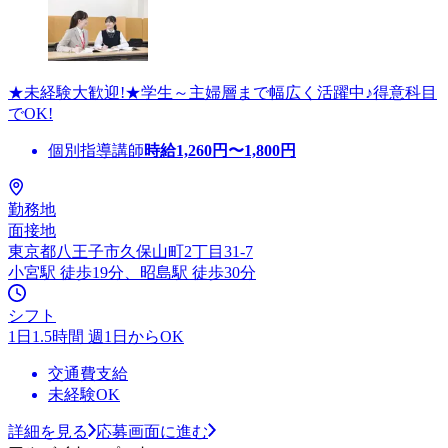
★未経験大歓迎!★学生～主婦層まで幅広く活躍中♪得意科目
でOK!
個別指導講師
時給
1,260
円〜
1,800
円
勤務地
面接地
東京都八王子市久保山町2丁目31-7
小宮駅 徒歩19分、昭島駅 徒歩30分
シフト
1日1.5時間 週1日からOK
交通費支給
未経験OK
詳細を見る
応募画面に進む