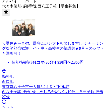
アルバイト・パート
代々木個別指導学院 西八王子校【学生募集】
＼夏休み⇒合宿、帰省OK♪シフト相談します!／チャーミン
グな笑顔◎歓迎！小・中・高校生の塾講師★9月～のシフト
も調整可！
個別指導講師
1コマ(80分)
1,950
円〜
2,350
円
勤務地
面接地
東京都八王子市千人町3-2-1 K・Iビル4F
西八王子駅 徒歩1分、めじろ台駅 バス10分、八王子駅 徒歩
27分
シフト