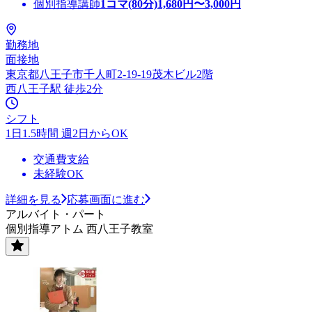
個別指導講師
1コマ(80分)
1,680
円〜
3,000
円
勤務地
面接地
東京都八王子市千人町2-19-19茂木ビル2階
西八王子駅 徒歩2分
シフト
1日1.5時間 週2日からOK
交通費支給
未経験OK
詳細を見る
応募画面に進む
アルバイト・パート
個別指導アトム 西八王子教室