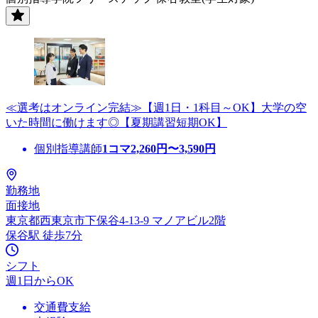
≪選考はオンライン完結≫【週1日・1科目～OK】大学の空
いた時間に働けます◎【夏期講習短期OK】
個別指導講師
1コマ
2,260
円〜
3,590
円
勤務地
面接地
東京都西東京市下保谷4-13-9 マノアビル2階
保谷駅 徒歩7分
シフト
週1日からOK
交通費支給