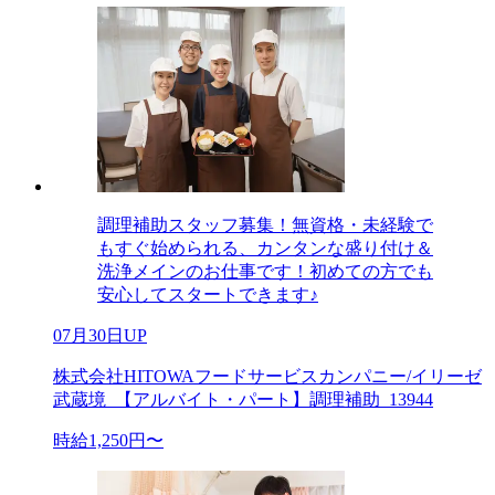
調理補助スタッフ募集！無資格・未経験で
もすぐ始められる、カンタンな盛り付け＆
洗浄メインのお仕事です！初めての方でも
安心してスタートできます♪
07月30日UP
株式会社HITOWAフードサービスカンパニー/イリーゼ
武蔵境_【アルバイト・パート】調理補助_13944
時給1,250円〜