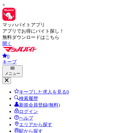
×
マッハバイトアプリ
アプリでお得にバイト探し！
無料ダウンロードはこちら
開く
0
キープ
メニュー
キープした求人を見る
0
検索履歴
新規会員登録(無料)
ログイン
ヘルプ
エリアから探す
駅から探す