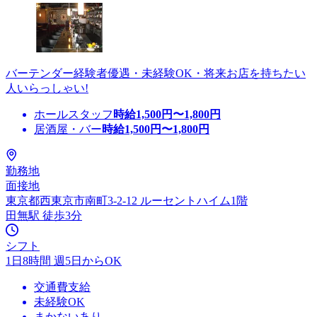
バーテンダー経験者優遇・未経験OK・将来お店を持ちたい
人いらっしゃい!
ホールスタッフ
時給
1,500
円〜
1,800
円
居酒屋・バー
時給
1,500
円〜
1,800
円
勤務地
面接地
東京都西東京市南町3-2-12 ルーセントハイム1階
田無駅 徒歩3分
シフト
1日8時間 週5日からOK
交通費支給
未経験OK
まかないあり