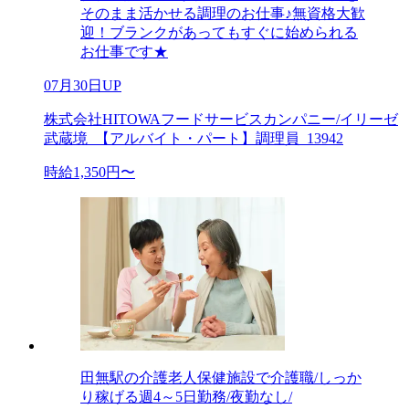
そのまま活かせる調理のお仕事♪無資格大歓
迎！ブランクがあってもすぐに始められる
お仕事です★
07月30日UP
株式会社HITOWAフードサービスカンパニー/イリーゼ
武蔵境_【アルバイト・パート】調理員_13942
時給1,350円〜
田無駅の介護老人保健施設で介護職/しっか
り稼げる週4～5日勤務/夜勤なし/