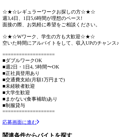
☆★☆レギュラーワークお探しの方☆★☆
週3,4日、1日5,6時間が理想のペース!
面接の際、お気軽に希望をご相談ください。
☆★☆Wワーク、学生の方も大歓迎☆★☆
空いた時間にアルバイトをして、収入UPのチャンス♪
===================
■ダブルワークOK
■週2日・1日4, 5時間〜OK
■正社員登用あり
■交通費支給(月額1万円まで)
■未経験者歓迎
■大学生歓迎
■まかない(食事補助)あり
■制服貸与
===================
応募画面に進む
関連条件からバイトを探す