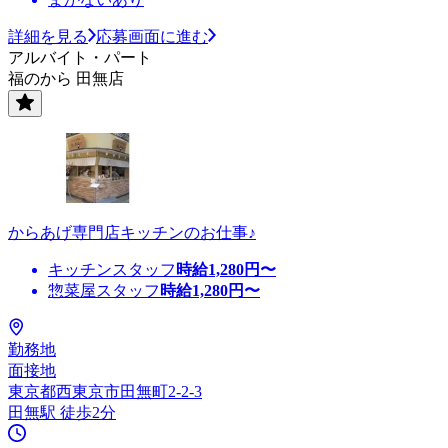
詳細を見る
応募画面に進む
アルバイト・パート
福のから 田無店
からあげ専門店キッチンのお仕事♪
キッチンスタッフ
時給
1,280
円〜
惣菜屋スタッフ
時給
1,280
円〜
勤務地
面接地
東京都西東京市田無町2-2-3
田無駅 徒歩2分