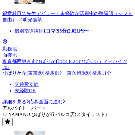
得意科目で先生デビュー！未経験が活躍中の塾講師（シフト
自由） ／明光義塾
個別指導講師
1コマ(95分)
2,021
円〜
勤務地
面接地
東京都西東京市ひばりが丘北4-8-24 ひばりシティーハイツ
202
ひばりケ丘(東京)駅 徒歩8分、東久留米駅 徒歩11分
交通費支給
未経験OK
詳細を見る
応募画面に進む
アルバイト・パート
La YAMANO ひばりが丘パルコ店(スタイリスト)