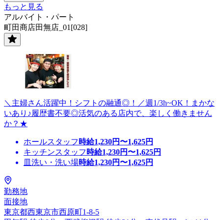
もっと見る
アルバイト・パート
町田商店田無店_01[028]
＼主婦さん活躍中！シフトの融通◎！／週1/3h~OK！まかな
いあり♪履歴書不要◎活気のある店内で、楽しく働きません
か？★
ホールスタッフ
時給
1,230
円〜
1,625
円
キッチンスタッフ
時給
1,230
円〜
1,625
円
皿洗い・洗い場
時給
1,230
円〜
1,625
円
勤務地
面接地
東京都西東京市西原町1-8-5