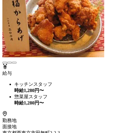
給与
キッチンスタッフ
時給
1,280
円〜
惣菜屋スタッフ
時給
1,280
円〜
勤務地
面接地
東京都西東京市田無町2-2-3