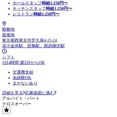
ホールスタッフ
時給
1,250
円〜
キッチンスタッフ
時給
1,250
円〜
レストラン
時給
1,250
円〜
勤務地
面接地
東京都西東京市芝久保4-15-24
花小金井駅、田無駅、西武柳沢駅
シフト
1日4時間 週2日からOK
交通費支給
未経験OK
まかないあり
詳細を見る
応募画面に進む
アルバイト・パート
クロスオーバー