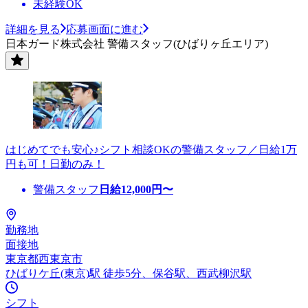
未経験OK
詳細を見る
応募画面に進む
日本ガード株式会社 警備スタッフ(ひばりヶ丘エリア)
はじめてでも安心♪シフト相談OKの警備スタッフ／日給1万
円も可！日勤のみ！
警備スタッフ
日給
12,000
円〜
勤務地
面接地
東京都西東京市
ひばりケ丘(東京)駅 徒歩5分、保谷駅、西武柳沢駅
シフト