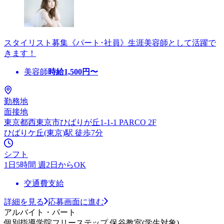
スタイリスト募集《パート･社員》生涯美容師として活躍で
きます！
美容師
時給
1,500
円〜
勤務地
面接地
東京都西東京市ひばりが丘1-1-1 PARCO 2F
ひばりケ丘(東京)駅 徒歩7分
シフト
1日5時間 週2日からOK
交通費支給
詳細を見る
応募画面に進む
アルバイト・パート
個別指導学院フリーステップ 保谷教室(学生対象)