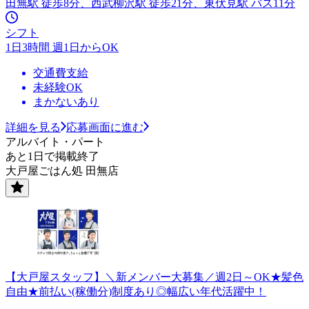
田無駅 徒歩8分、西武柳沢駅 徒歩21分、東伏見駅 バス11分
シフト
1日3時間 週1日からOK
交通費支給
未経験OK
まかないあり
詳細を見る
応募画面に進む
アルバイト・パート
あと1日で掲載終了
大戸屋ごはん処 田無店
【大戸屋スタッフ】＼新メンバー大募集／週2日～OK★髪色
自由★前払い(稼働分)制度あり◎幅広い年代活躍中！