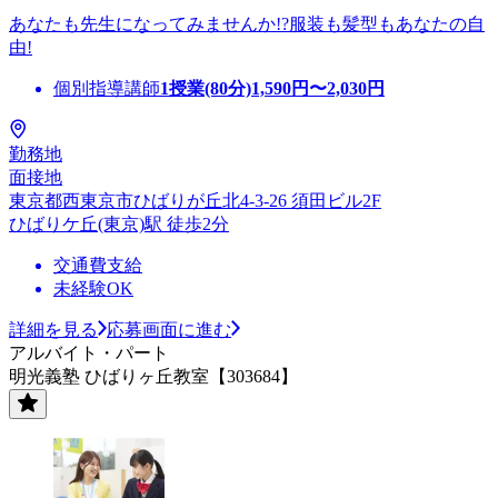
あなたも先生になってみませんか!?服装も髪型もあなたの自
由!
個別指導講師
1授業(80分)
1,590
円〜
2,030
円
勤務地
面接地
東京都西東京市ひばりが丘北4-3-26 須田ビル2F
ひばりケ丘(東京)駅 徒歩2分
交通費支給
未経験OK
詳細を見る
応募画面に進む
アルバイト・パート
明光義塾 ひばりヶ丘教室【303684】