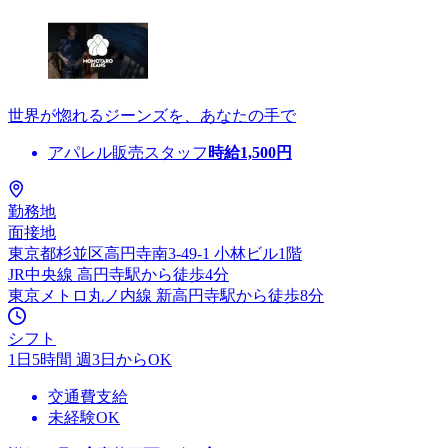
世界が惚れるジーンズを、あなたの手で
アパレル販売スタッフ
時給
1,500
円
勤務地
面接地
東京都杉並区高円寺南3-49-1 小林ビル1階
JR中央線 高円寺駅から徒歩4分
東京メトロ丸ノ内線 新高円寺駅から徒歩8分
シフト
1日5時間 週3日からOK
交通費支給
未経験OK