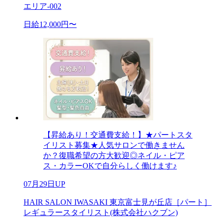
エリア-002
日給12,000円〜
【昇給あり！交通費支給！】★パートスタ
イリスト募集★人気サロンで働きません
か？復職希望の方大歓迎◎ネイル・ピア
ス・カラーOKで自分らしく働けます♪
07月29日UP
HAIR SALON IWASAKI 東京富士見が丘店［パート］
レギュラースタイリスト(株式会社ハクブン)