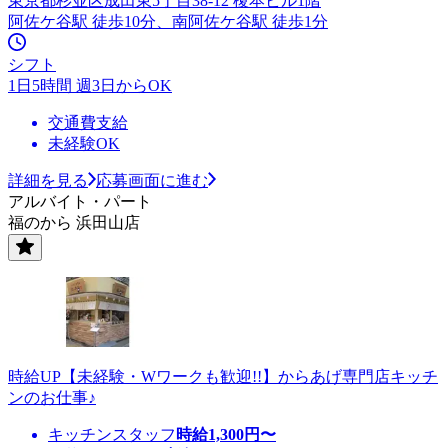
東京都杉並区成田東5丁目38-12 榎本ビル1階
阿佐ケ谷駅 徒歩10分、南阿佐ケ谷駅 徒歩1分
シフト
1日5時間 週3日からOK
交通費支給
未経験OK
詳細を見る
応募画面に進む
アルバイト・パート
福のから 浜田山店
時給UP【未経験・Wワークも歓迎!!】からあげ専門店キッチ
ンのお仕事♪
キッチンスタッフ
時給
1,300
円〜