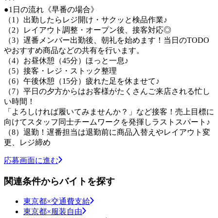
***
●1日の流れ《早番の場合》
（1）出勤したらレジ開け・サクッと検品作業♪
（2）レイアウト調整・オープン後、接客対応◎
（3）遅番メンバー出勤後、朝礼を始めます！当日のTODO
やおすすめ商品などの共有を行います。
（4）お昼休憩（45分）ほっと一息♪
（5）接客・レジ・ストック整理
（6）午後休憩（15分）疲れた足を休ませて♪
（7）平日の夕方からはお客様がたくさんご来店される忙し
い時間！
「よろしければ履いてみませんか？」など接客！売上目標に
向けてスタッフ同士チームワークを発揮しラストスパート♪
（8）退勤！遅番担当は退勤前に商品入替えやレイアウト変
更、レジ締め
応募画面に進む
関連条件からバイトを探す
東京都×交通費支給
東京都×服装自由