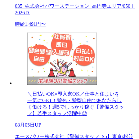
035_株式会社パワーステーション_高円寺エリア/050Ｉ
2026Ｄ
時給1,491円〜
＼日払いOK×即入寮OK／仕事と住まいを
一気にGET！髪色・髪型自由であなたらし
く働ける！週5でしっかり稼ぐ【警備スタッ
フ】若手スタッフ活躍中◎
08月05日UP
エースパワー株式会社【警備スタッフ_S5】東京/杉並