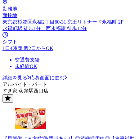
勤務地
面接地
東京都杉並区永福2丁目60-31 京王リトナード永福町 2F
永福町駅 徒歩1分、西永福駅 徒歩12分
シフト
1日4時間 週2日からOK
交通費支給
未経験OK
詳細を見る
応募画面に進む
アルバイト・パート
すき家 荻窪駅西口店
【早朝働ける方歓迎(手当あり)】◎積極採用中◎【食事補助