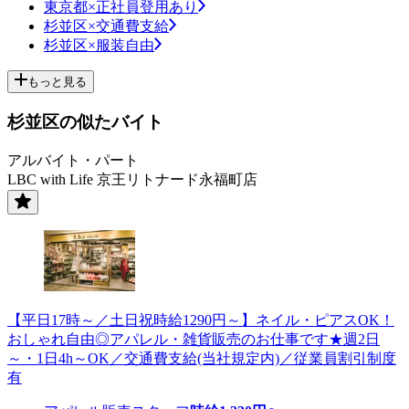
東京都×正社員登用あり
杉並区×交通費支給
杉並区×服装自由
もっと見る
杉並区の似たバイト
アルバイト・パート
LBC with Life 京王リトナード永福町店
【平日17時～／土日祝時給1290円～】ネイル・ピアスOK！
おしゃれ自由◎アパレル・雑貨販売のお仕事です★週2日
～・1日4h～OK／交通費支給(当社規定内)／従業員割引制度
有