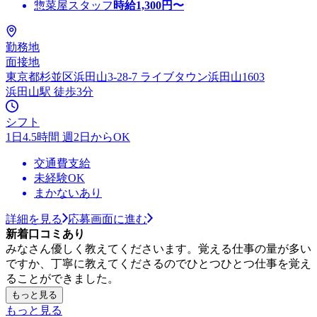
惣菜屋スタッフ
時給
1,300
円〜
勤務地
面接地
東京都杉並区浜田山3-28-7 ライブタウン浜田山1603
浜田山駅 徒歩3分
シフト
1日4.5時間 週2日からOK
交通費支給
未経験OK
まかないあり
詳細を見る
応募画面に進む
新着口コミあり
みなさん優しく教えてくださいます。覚える仕事の量が多い
ですか、丁寧に教えてくださるのでひとつひとつ仕事を覚え
ることができました。
もっと見る
もっと見る