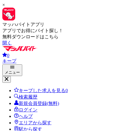
×
マッハバイトアプリ
アプリでお得にバイト探し！
無料ダウンロードはこちら
開く
0
キープ
メニュー
キープした求人を見る
0
検索履歴
新規会員登録(無料)
ログイン
ヘルプ
エリアから探す
駅から探す