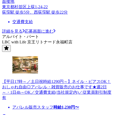
面接地
東京都杉並区上荻1-24-22
荻窪駅 徒歩5分、西荻窪駅 徒歩22分
交通費支給
詳細を見る
応募画面に進む
アルバイト・パート
LBC with Life 京王リトナード永福町店
【平日17時～／土日祝時給1290円～】ネイル・ピアスOK！
おしゃれ自由◎アパレル・雑貨販売のお仕事です★週2日
～・1日4h～OK／交通費支給(当社規定内)／従業員割引制度
有
アパレル販売スタッフ
時給
1,230
円〜