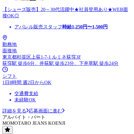
【シューズ販売】20～30代活躍中★社員登用あり★WEB面
接OK◎
アパレル販売スタッフ
時給
1,250
円〜
1,500
円
勤務地
面接地
東京都杉並区上荻1-7-1 ルミネ荻窪3F
荻窪駅 徒歩6分、井荻駅 徒歩23分、下井草駅 徒歩24分
シフト
1日8時間 週2日からOK
交通費支給
未経験OK
詳細を見る
応募画面に進む
アルバイト・パート
MOMOTARO JEANS KOENJI