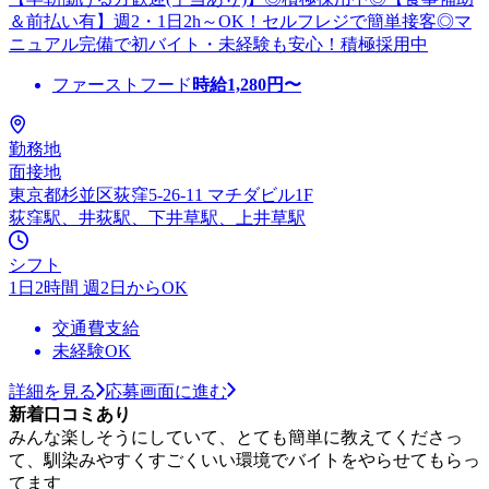
＆前払い有】週2・1日2h～OK！セルフレジで簡単接客◎マ
ニュアル完備で初バイト・未経験も安心！積極採用中
ファーストフード
時給
1,280
円〜
勤務地
面接地
東京都杉並区荻窪5-26-11 マチダビル1F
荻窪駅、井荻駅、下井草駅、上井草駅
シフト
1日2時間 週2日からOK
交通費支給
未経験OK
詳細を見る
応募画面に進む
新着口コミあり
みんな楽しそうにしていて、とても簡単に教えてくださっ
て、馴染みやすくすごくいい環境でバイトをやらせてもらっ
てます