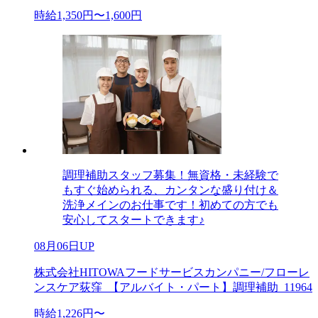
時給1,350円〜1,600円
調理補助スタッフ募集！無資格・未経験で
もすぐ始められる、カンタンな盛り付け＆
洗浄メインのお仕事です！初めての方でも
安心してスタートできます♪
08月06日UP
株式会社HITOWAフードサービスカンパニー/フローレ
ンスケア荻窪_【アルバイト・パート】調理補助_11964
時給1,226円〜