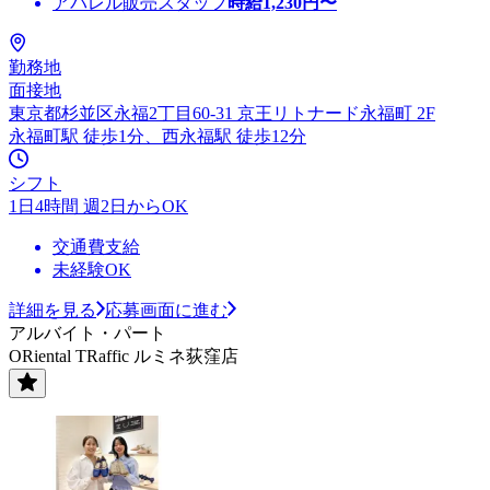
アパレル販売スタッフ
時給
1,230
円〜
勤務地
面接地
東京都杉並区永福2丁目60-31 京王リトナード永福町 2F
永福町駅 徒歩1分、西永福駅 徒歩12分
シフト
1日4時間 週2日からOK
交通費支給
未経験OK
詳細を見る
応募画面に進む
アルバイト・パート
ORiental TRaffic ルミネ荻窪店