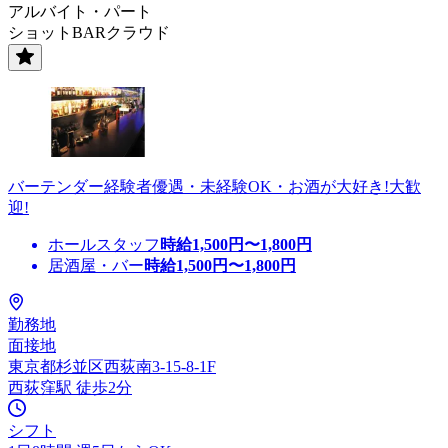
アルバイト・パート
ショットBARクラウド
バーテンダー経験者優遇・未経験OK・お酒が大好き!大歓
迎!
ホールスタッフ
時給
1,500
円〜
1,800
円
居酒屋・バー
時給
1,500
円〜
1,800
円
勤務地
面接地
東京都杉並区西荻南3-15-8-1F
西荻窪駅 徒歩2分
シフト