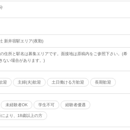
分
 新井宿駅エリア(夜勤)
載の住所と駅名は募集エリアです。面接地は原稿内をご参照下さい。(希
きない場合があります。)
歓迎
主婦(夫)歓迎
土日働ける方歓迎
長期歓迎
未経験者OK
学生不可
経験者優遇
号により、18歳以上の方