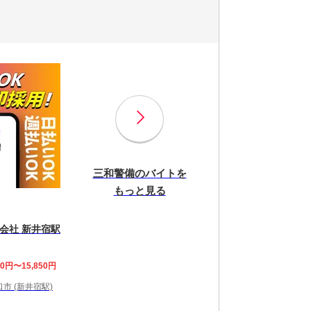
三和警備のバイトを
もっと見る
会社 新井宿駅
00円〜15,850円
市 (新井宿駅)