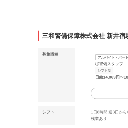
三和警備保障株式会社 新井宿
募集職種
アルバイト・パー
①警備スタッフ
シフト制
日給
14,063
円〜
18
シフト
1日8時間 週3日から
残業あり