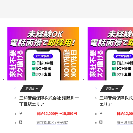
週3日〜
週3日〜
三和警備保障株式会社 滝野川一
三和警備保障株式
丁目駅エリア
エリア
日給12,000円〜15,850円
日給12,0
東京都北区 (王子駅)
埼玉県川口