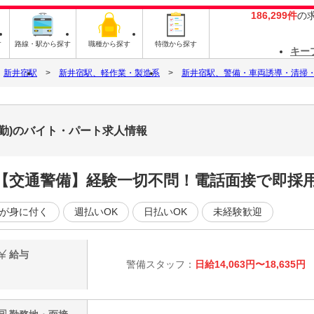
186,299件
の
す
路線・駅から探す
職種から探す
特徴から探す
キー
新井宿駅
新井宿駅、軽作業・製造系
新井宿駅、警備・車両誘導・清掃
勤)のバイト・パート求人情報
【交通警備】経験一切不問！電話面接で即採
が身に付く
週払いOK
日払いOK
未経験歓迎
給与
警備スタッフ：
日給14,063円〜18,635円