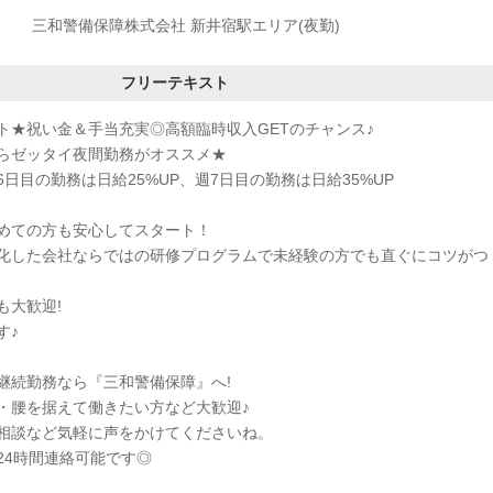
三和警備保障株式会社 新井宿駅エリア(夜勤)
フリーテキスト
ト★祝い金＆手当充実◎高額臨時収入GETのチャンス♪
らゼッタイ夜間勤務がオススメ★
日目の勤務は日給25%UP、週7日目の勤務は日給35%UP
めての方も安心してスタート！
化した会社ならではの研修プログラムで未経験の方でも直ぐにコツがつ
も大歓迎!
す♪
継続勤務なら『三和警備保障』へ!
・腰を据えて働きたい方など大歓迎♪
相談など気軽に声をかけてくださいね。
24時間連絡可能です◎