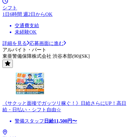
シフト
1日6時間 週2日からOK
交通費支給
未経験OK
詳細を見る
応募画面に進む
アルバイト・パート
東亜警備保障株式会社 渋谷本部(90)[SK]
《サクッと面接でガッツリ稼ぐ！》日給さらにUP！高日
給・日払い・シフト自由☆
警備スタッフ
日給
11,500
円〜