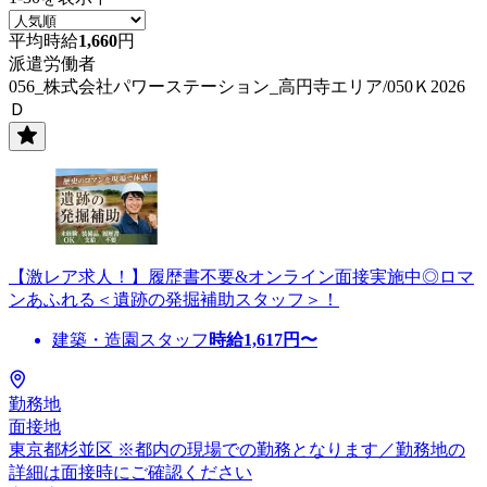
平均時給
1,660
円
派遣労働者
056_株式会社パワーステーション_高円寺エリア/050Ｋ2026
Ｄ
【激レア求人！】履歴書不要&オンライン面接実施中◎ロマ
ンあふれる＜遺跡の発掘補助スタッフ＞！
建築・造園スタッフ
時給
1,617
円〜
勤務地
面接地
東京都杉並区 ※都内の現場での勤務となります／勤務地の
詳細は面接時にご確認ください