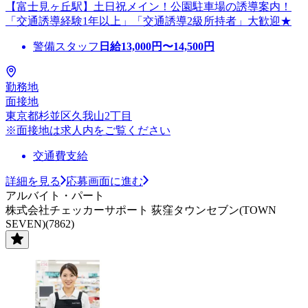
【富士見ヶ丘駅】土日祝メイン！公園駐車場の誘導案内！
「交通誘導経験1年以上」「交通誘導2級所持者」大歓迎★
警備スタッフ
日給
13,000
円〜
14,500
円
勤務地
面接地
東京都杉並区久我山2丁目
※面接地は求人内をご覧ください
交通費支給
詳細を見る
応募画面に進む
アルバイト・パート
株式会社チェッカーサポート 荻窪タウンセブン(TOWN
SEVEN)(7862)