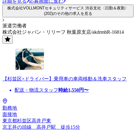
詳細を見る
応募画面に進む
株式会社VOLLMONTセキュリティサービス 渋谷支社〈日勤＆夜勤〉
(202)のその他の求人を見る
派遣労働者
株式会社ジャパン・リリーフ 秋葉原支店/akdrmhR-16814
【杉並区×ドライバー】乗用車の車両移動＆洗車スタッフ
配送・物流スタッフ
時給
1,550
円〜
勤務地
面接地
東京都杉並区高井戸東
京王井の頭線 高井戸駅 徒歩15分