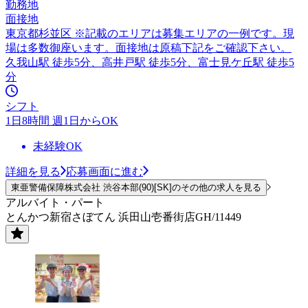
勤務地
面接地
東京都杉並区 ※記載のエリアは募集エリアの一例です。現
場は多数御座います。面接地は原稿下記をご確認下さい。
久我山駅 徒歩5分、高井戸駅 徒歩5分、富士見ケ丘駅 徒歩5
分
シフト
1日8時間 週1日からOK
未経験OK
詳細を見る
応募画面に進む
東亜警備保障株式会社 渋谷本部(90)[SK]のその他の求人を見る
アルバイト・パート
とんかつ新宿さぼてん 浜田山壱番街店GH/11449