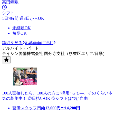
高円寺駅
シフト
1日7時間 週3日からOK
未経験OK
短期OK
詳細を見る
応募画面に進む
アルバイト・パート
テイシン警備株式会社 国分寺支社（杉並区エリア/日勤）
100人面接したら、100人の方に"採用"って―。そのくらい本
気の募集中！ ◎日払いOK ◎シフトは”超"自由
警備スタッフ
日給
12,000
円〜
14,200
円