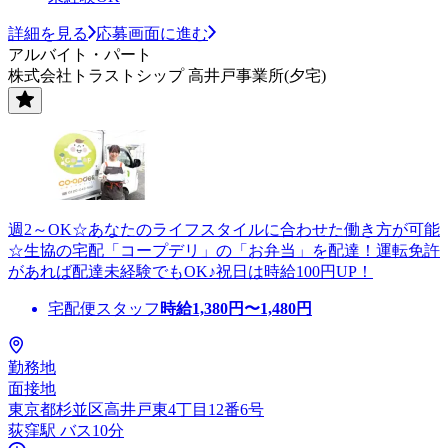
詳細を見る
応募画面に進む
アルバイト・パート
株式会社トラストシップ 高井戸事業所(夕宅)
週2～OK☆あなたのライフスタイルに合わせた働き方が可能
☆生協の宅配「コープデリ」の「お弁当」を配達！運転免許
があれば配達未経験でもOK♪祝日は時給100円UP！
宅配便スタッフ
時給
1,380
円〜
1,480
円
勤務地
面接地
東京都杉並区高井戸東4丁目12番6号
荻窪駅 バス10分