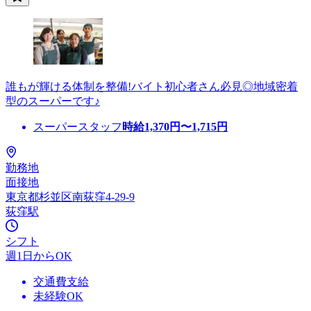
誰もが輝ける体制を整備!バイト初心者さん必見◎地域密着
型のスーパーです♪
スーパースタッフ
時給
1,370
円〜
1,715
円
勤務地
面接地
東京都杉並区南荻窪4-29-9
荻窪駅
シフト
週1日からOK
交通費支給
未経験OK