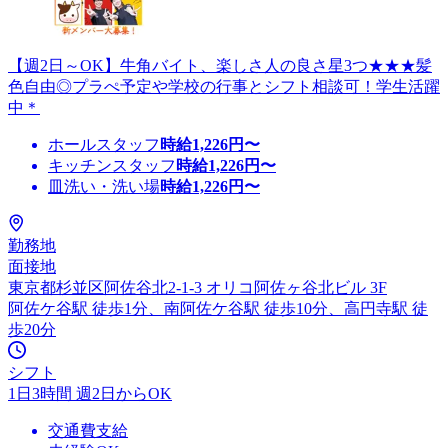
【週2日～OK】牛角バイト、楽しさ人の良さ星3つ★★★髪
色自由◎プラぺ予定や学校の行事とシフト相談可！学生活躍
中＊
ホールスタッフ
時給
1,226
円〜
キッチンスタッフ
時給
1,226
円〜
皿洗い・洗い場
時給
1,226
円〜
勤務地
面接地
東京都杉並区阿佐谷北2-1-3 オリコ阿佐ヶ谷北ビル 3F
阿佐ケ谷駅 徒歩1分、南阿佐ケ谷駅 徒歩10分、高円寺駅 徒
歩20分
シフト
1日3時間 週2日からOK
交通費支給