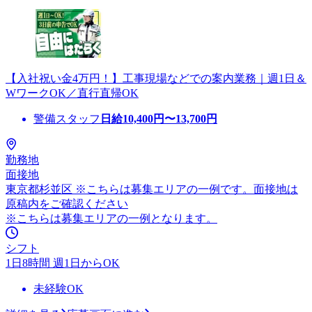
【入社祝い金4万円！】工事現場などでの案内業務｜週1日＆
WワークOK／直行直帰OK
警備スタッフ
日給
10,400
円〜
13,700
円
勤務地
面接地
東京都杉並区 ※こちらは募集エリアの一例です。面接地は
原稿内をご確認ください
※こちらは募集エリアの一例となります。
シフト
1日8時間 週1日からOK
未経験OK