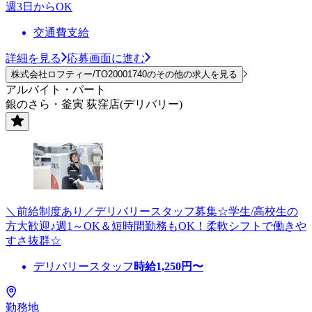
週3日からOK
交通費支給
詳細を見る
応募画面に進む
株式会社ロフティー/TO20001740のその他の求人を見る
アルバイト・パート
銀のさら・釜寅 荻窪店(デリバリー)
＼前給制度あり／デリバリースタッフ募集☆学生/高校生の
方大歓迎♪週1～OK＆短時間勤務もOK！柔軟シフトで働きや
すさ抜群☆
デリバリースタッフ
時給
1,250
円〜
勤務地