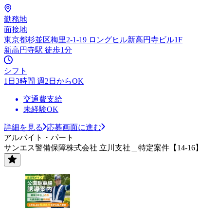
勤務地
面接地
東京都杉並区梅里2-1-19 ロングヒル新高円寺ビル1F
新高円寺駅 徒歩1分
シフト
1日3時間 週2日からOK
交通費支給
未経験OK
詳細を見る
応募画面に進む
アルバイト・パート
サンエス警備保障株式会社 立川支社＿特定案件【14-16】