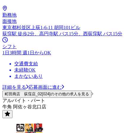
勤務地
面接地
東京都杉並区上荻1-6-11 胡同101ビル
荻窪駅 徒歩2分、高円寺駅 バス15分、西荻窪駅 バス15分
シフト
1日3時間 週1日からOK
交通費支給
未経験OK
まかないあり
詳細を見る
応募画面に進む
町田商店 荻窪店_02[024]のその他の求人を見る
アルバイト・パート
牛角 阿佐ヶ谷北口店