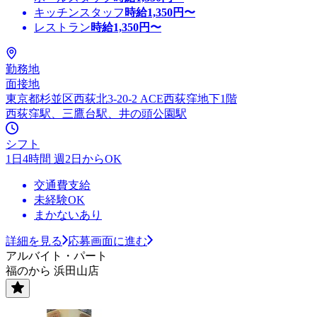
キッチンスタッフ
時給
1,350
円〜
レストラン
時給
1,350
円〜
勤務地
面接地
東京都杉並区西荻北3-20-2 ACE西荻窪地下1階
西荻窪駅、三鷹台駅、井の頭公園駅
シフト
1日4時間 週2日からOK
交通費支給
未経験OK
まかないあり
詳細を見る
応募画面に進む
アルバイト・パート
福のから 浜田山店