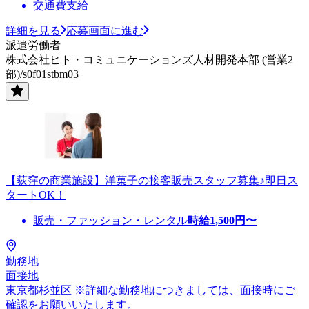
交通費支給
詳細を見る
応募画面に進む
派遣労働者
株式会社ヒト・コミュニケーションズ人材開発本部 (営業2
部)/s0f01stbm03
【荻窪の商業施設】洋菓子の接客販売スタッフ募集♪即日ス
タートOK！
販売・ファッション・レンタル
時給
1,500
円〜
勤務地
面接地
東京都杉並区 ※詳細な勤務地につきましては、面接時にご
確認をお願いいたします。