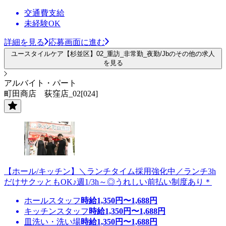
交通費支給
未経験OK
詳細を見る
応募画面に進む
ユースタイルケア【杉並区】02_重訪_非常勤_夜勤/Jbのその他の求人
を見る
アルバイト・パート
町田商店 荻窪店_02[024]
【ホール/キッチン】＼ランチタイム採用強化中／ランチ3h
だけサクッともOK♪週1/3h～◎うれしい前払い制度あり＊
ホールスタッフ
時給
1,350
円〜
1,688
円
キッチンスタッフ
時給
1,350
円〜
1,688
円
皿洗い・洗い場
時給
1,350
円〜
1,688
円