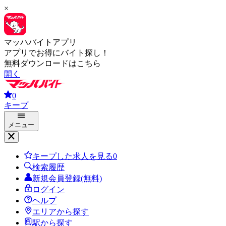
×
マッハバイトアプリ
アプリでお得にバイト探し！
無料ダウンロードはこちら
開く
0
キープ
メニュー
キープした求人を見る
0
検索履歴
新規会員登録(無料)
ログイン
ヘルプ
エリアから探す
駅から探す