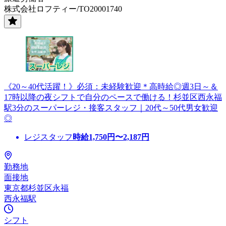
株式会社ロフティー/TO20001740
《20～40代活躍！》必須：未経験歓迎＊高時給◎週3日～＆
17時以降の夜シフトで自分のペースで働ける！杉並区西永福
駅3分のスーパーレジ・接客スタッフ｜20代～50代男女歓迎
◎
レジスタッフ
時給
1,750
円〜
2,187
円
勤務地
面接地
東京都杉並区永福
西永福駅
シフト