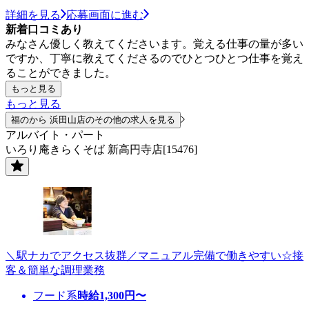
詳細を見る
応募画面に進む
新着口コミあり
みなさん優しく教えてくださいます。覚える仕事の量が多い
ですか、丁寧に教えてくださるのでひとつひとつ仕事を覚え
ることができました。
もっと見る
もっと見る
福のから 浜田山店のその他の求人を見る
アルバイト・パート
いろり庵きらくそば 新高円寺店[15476]
＼駅ナカでアクセス抜群／マニュアル完備で働きやすい☆接
客＆簡単な調理業務
フード系
時給
1,300
円〜