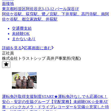
面接地
東京都杉並区阿佐谷北3-13-12 パール深谷1F
阿佐ケ谷駅、荻窪駅、鷺ノ宮駅、下井草駅、高円寺駅、南阿
佐ケ谷駅、都立家政駅、井荻駅
交通費支給
未経験OK
まかないあり
詳細を見る
応募画面に進む
正社員
株式会社トラストシップ 高井戸事業所(宅配)
運転免許取得支援制度START★運転免許なしでも応募OK！
安心・安定の生協グループ【宅配業務】未経験OK☆全車AT
車・バックカメラ・ドライブレコーダーを完備☆充実した待