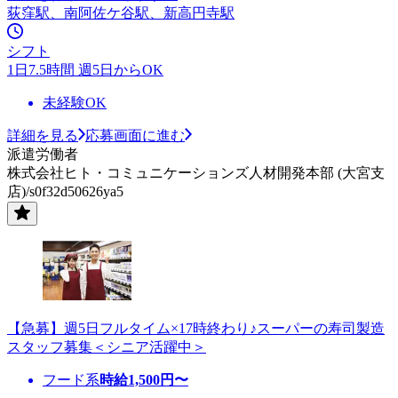
荻窪駅、南阿佐ケ谷駅、新高円寺駅
シフト
1日7.5時間 週5日からOK
未経験OK
詳細を見る
応募画面に進む
派遣労働者
株式会社ヒト・コミュニケーションズ人材開発本部 (大宮支
店)/s0f32d50626ya5
【急募】週5日フルタイム×17時終わり♪スーパーの寿司製造
スタッフ募集＜シニア活躍中＞
フード系
時給
1,500
円〜