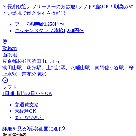
＼長期歓迎／フリーターの方歓迎♪シフト相談OK！馴染みや
すい環境で働きやすさ抜群◎
フード系
時給
1,250
円〜
キッチンスタッフ
時給
1,250
円〜
勤務地
面接地
東京都杉並区浜田山3-31-6
浜田山駅、荻窪駅、上北沢駅、八幡山駅、南阿佐ケ谷駅、桜
上水駅、芦花公園駅
シフト
1日3時間 週2日からOK
交通費支給
未経験OK
まかないあり
詳細を見る
応募画面に進む
派遣労働者