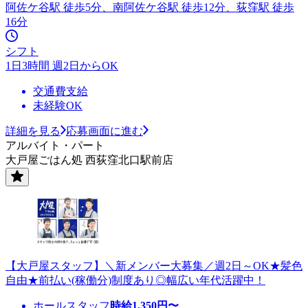
阿佐ケ谷駅 徒歩5分、南阿佐ケ谷駅 徒歩12分、荻窪駅 徒歩
16分
シフト
1日3時間 週2日からOK
交通費支給
未経験OK
詳細を見る
応募画面に進む
アルバイト・パート
大戸屋ごはん処 西荻窪北口駅前店
【大戸屋スタッフ】＼新メンバー大募集／週2日～OK★髪色
自由★前払い(稼働分)制度あり◎幅広い年代活躍中！
ホールスタッフ
時給
1,350
円〜