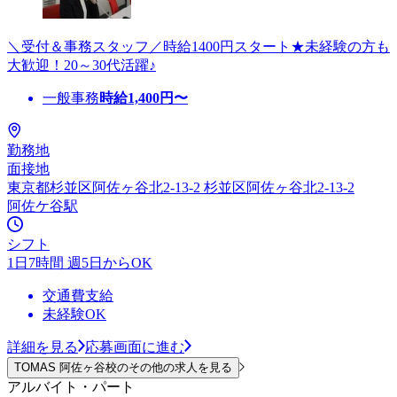
＼受付＆事務スタッフ／時給1400円スタート★未経験の方も
大歓迎！20～30代活躍♪
一般事務
時給
1,400
円〜
勤務地
面接地
東京都杉並区阿佐ヶ谷北2-13-2 杉並区阿佐ヶ谷北2-13-2
阿佐ケ谷駅
シフト
1日7時間 週5日からOK
交通費支給
未経験OK
詳細を見る
応募画面に進む
TOMAS 阿佐ヶ谷校のその他の求人を見る
アルバイト・パート