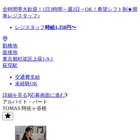
全時間帯大歓迎！1日3時間～週2日～OK！希望シフト制★簡
単レジスタッフ♪
レジスタッフ
時給
1,350
円〜
勤務地
面接地
東京都杉並区上荻1-9-1
荻窪駅
交通費支給
未経験OK
詳細を見る
応募画面に進む
アルバイト・パート
TOMAS 阿佐ヶ谷校