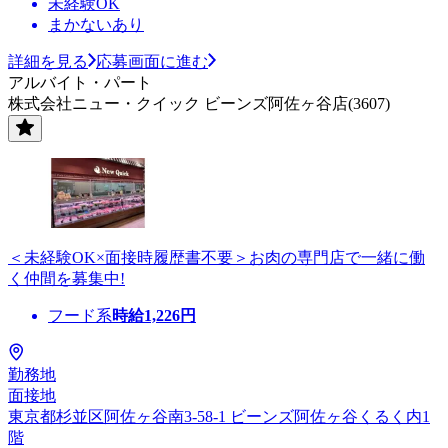
未経験OK
まかないあり
詳細を見る
応募画面に進む
アルバイト・パート
株式会社ニュー・クイック ビーンズ阿佐ヶ谷店(3607)
＜未経験OK×面接時履歴書不要＞お肉の専門店で一緒に働
く仲間を募集中!
フード系
時給
1,226
円
勤務地
面接地
東京都杉並区阿佐ヶ谷南3-58-1 ビーンズ阿佐ヶ谷くるく内1
階