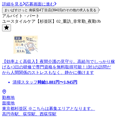
詳細を見る
応募画面に進む
まいばすけっと 南荻窪4丁目店(39415)のその他の求人を見る
アルバイト・パート
ユースタイルケア【杉並区】02_重訪_非常勤_夜勤/Jb
【効率よく高収入】夜間介護の見守り。高給与でしっかり稼
げる×3日の研修で専門資格を無料取得可能！1対1の訪問だ
から人間関係のストレスもなく、静かに働けます
清掃スタッフ
時給
1,881
円〜
1,945
円
勤務地
面接地
東京都杉並区 ※こちらは募集エリアとなります。
高円寺駅、荻窪駅、西荻窪駅