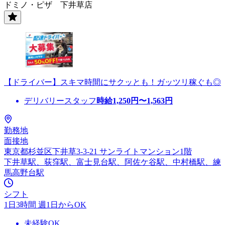
ドミノ・ピザ 下井草店
【ドライバー】スキマ時間にサクッとも！ガッツリ稼ぐも◎
デリバリースタッフ
時給
1,250
円〜
1,563
円
勤務地
面接地
東京都杉並区下井草3-3-21 サンライトマンション1階
下井草駅、荻窪駅、富士見台駅、阿佐ケ谷駅、中村橋駅、練
馬高野台駅
シフト
1日3時間 週1日からOK
未経験OK