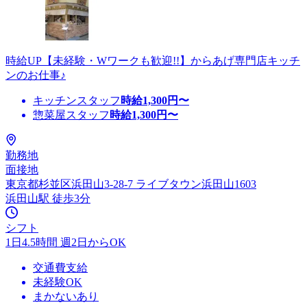
時給UP【未経験・Wワークも歓迎!!】からあげ専門店キッチ
ンのお仕事♪
キッチンスタッフ
時給
1,300
円〜
惣菜屋スタッフ
時給
1,300
円〜
勤務地
面接地
東京都杉並区浜田山3-28-7 ライブタウン浜田山1603
浜田山駅 徒歩3分
シフト
1日4.5時間 週2日からOK
交通費支給
未経験OK
まかないあり