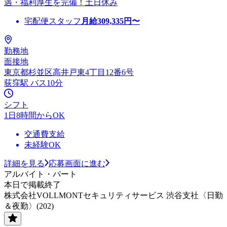
遇・福利厚生を完備！土日休み
宅配便スタッフ
月給
309,335
円〜
勤務地
面接地
東京都杉並区高井戸東4丁目12番6号
荻窪駅 バス10分
シフト
1日8時間からOK
交通費支給
未経験OK
詳細を見る
応募画面に進む
アルバイト・パート
本日で掲載終了
株式会社VOLLMONTセキュリティサービス 渋谷支社〈日勤
＆夜勤〉(202)