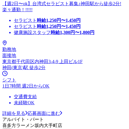
【週2日〜ok】台湾式セラピスト募集♪神田駅から徒歩2分!
楽々通勤！!!!!!
セラピスト
時給
1,250
円〜
1,450
円
セラピスト
時給
1,250
円〜
1,450
円
健康施設スタッフ
時給
1,300
円〜
1,800
円
勤務地
面接地
東京都千代田区内神田3-4-9 上田ビル1F
神田(東京)駅 徒歩2分
シフト
1日7時間 週2日からOK
交通費支給
未経験OK
詳細を見る
応募画面に進む
アルバイト・パート
喜多方ラーメン坂内大手町店