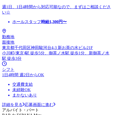
週1日、1日4時間から対応可能なので、まずはご相談くださ
い☆
ホールスタッフ
時給
1,300
円〜
勤務地
面接地
東京都千代田区神田駿河台4-3 新お茶の水ビル21F
小川町(東京)駅 徒歩5分、御茶ノ水駅 徒歩1分、新御茶ノ水
駅 徒歩3分
シフト
1日4時間 週2日からOK
交通費支給
未経験OK
まかないあり
詳細を見る
応募画面に進む
アルバイト・パート