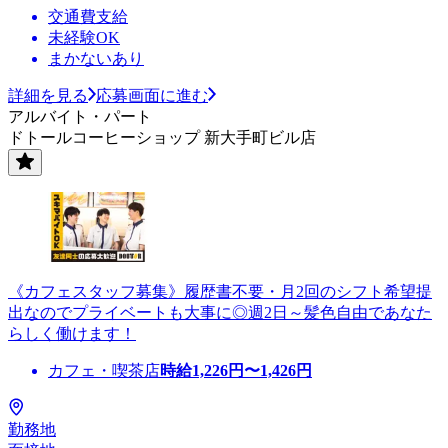
交通費支給
未経験OK
まかないあり
詳細を見る
応募画面に進む
アルバイト・パート
ドトールコーヒーショップ 新大手町ビル店
《カフェスタッフ募集》履歴書不要・月2回のシフト希望提
出なのでプライベートも大事に◎週2日～髪色自由であなた
らしく働けます！
カフェ・喫茶店
時給
1,226
円〜
1,426
円
勤務地