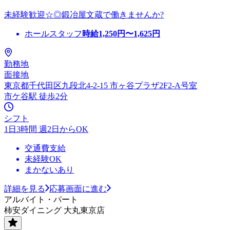
未経験歓迎☆◎鍛冶屋文蔵で働きませんか?
ホールスタッフ
時給
1,250
円〜
1,625
円
勤務地
面接地
東京都千代田区九段北4-2-15 市ヶ谷プラザ2F2-A号室
市ケ谷駅 徒歩2分
シフト
1日3時間 週2日からOK
交通費支給
未経験OK
まかないあり
詳細を見る
応募画面に進む
アルバイト・パート
柿安ダイニング 大丸東京店