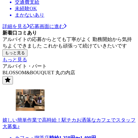
交通費支給
未経験OK
まかないあり
詳細を見る
応募画面に進む
新着口コミあり
アルバイトの応募からとても丁寧がよく 勤務開始から気持
ちよくできました これかも頑張って続けていきたいです
もっと見る
もっと見る
アルバイト・パート
BLOSSOM&BOUQUET 丸の内店
嬉しい簡単作業で高時給！駅チカお洒落なカフェでスタッフ
大募集♪
カフェ・喫茶店
時給
1,250
円〜
1,400
円