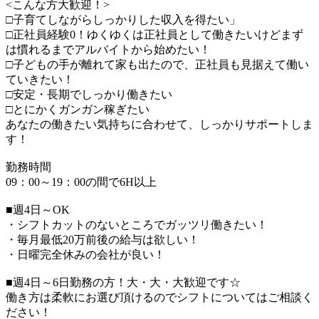
<こんな方大歓迎！>
□子育てしながらしっかりした収入を得たい」
□正社員経験0！ゆくゆくは正社員として働きたいけどまず
は慣れるまでアルバイトから始めたい！
□子どもの手が離れて家も出たので、正社員も見据えて働い
ていきたい！
□安定・長期でしっかり働きたい
□とにかくガンガン稼ぎたい
あなたの働きたい気持ちに合わせて、しっかりサポートしま
す！
勤務時間
09：00～19：00の間で6H以上
■週4日～OK
・シフトカットのないところでガッツリ働きたい！
・毎月最低20万前後の給与は欲しい！
・日曜完全休みの会社が良い！
■週4日～6日勤務の方！大・大・大歓迎です☆
働き方は柔軟にお選び頂けるのでシフトについてはご相談く
ださい！