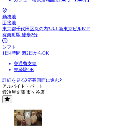
勤務地
面接地
東京都千代田区丸の内3-3-1 新東京ビルB1F
有楽町駅 徒歩2分
シフト
1日4時間 週2日からOK
交通費支給
未経験OK
詳細を見る
応募画面に進む
アルバイト・パート
鍛冶屋文蔵 市ヶ谷店