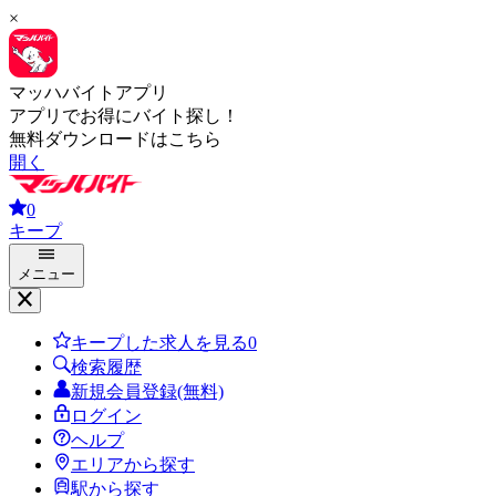
×
マッハバイトアプリ
アプリでお得にバイト探し！
無料ダウンロードはこちら
開く
0
キープ
メニュー
キープした求人を見る
0
検索履歴
新規会員登録(無料)
ログイン
ヘルプ
エリアから探す
駅から探す