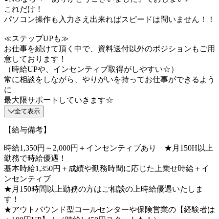
これだけ！
パソコン操作も入力さえ出来ればスピードは問いません！！
≪ステップUPも≫
お仕事を続けて頂く中で、資料送付以外のポジションもご用
意しております！
（時給UPや、インセンティブ取得がしやすい☆）
常に相談をしながら、やりがいを持ってお仕事ができるよう
に
最大限サポートしていきます☆
全て表示
【給与備考】
時給1,350円～2,000円＋インセンティブあり ★月150H以上
勤務で時給優遇！
基本時給1,350円＋成績や勤務時間に応じた上乗せ時給＋イ
ンセンティブ
★月150時間以上勤務の方はご相談の上時給優遇いたしま
す！
★アウトバウンド型コールセンターや保険営業の【経験者は