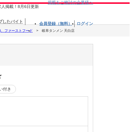
掲載をご検討の企業様へ
求人掲載！8月6日更新
プしたバイト
会員登録（無料）
ログイン
)、ファーストフード
岐阜タンメン 天白店
☆
い付き