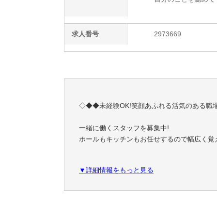
求人番号
2973669
◇◆◆未経験OK!笑顔あふれる活気のある職
一緒に働くスタッフを募集中!
ホールもキッチンもお任せするので幅広く覚
入社後、勤務前にオリエンテーションを行い
▼詳細情報をもっと見る
それから段階を踏んで、洗い物→オーダー取
＼ポイント／
★希望シフト制です!面接時に希望シフトをお