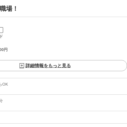
な職場！
ト
ド
00
円
詳細情報をもっと見る
らOK
分