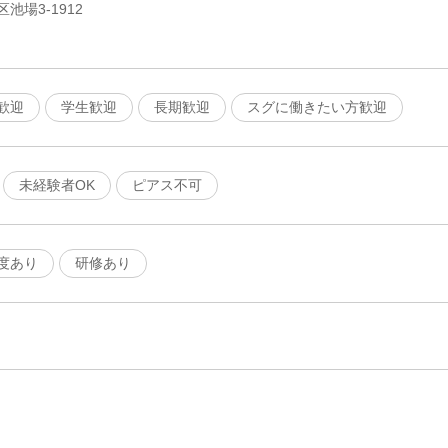
池場3-1912
歓迎
学生歓迎
長期歓迎
スグに働きたい方歓迎
未経験者OK
ピアス不可
度あり
研修あり