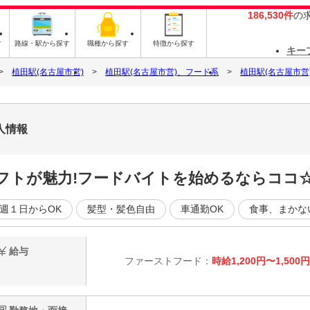
186,530件
の
す
路線・駅から探す
職種から探す
特徴から探す
キー
植田駅(名古屋市営)
植田駅(名古屋市営)、フード系
植田駅(名古屋市営
人情報
フトが魅力!フードバイトを始めるならココ
週１日からOK
髪型・髪色自由
車通勤OK
食事、まかな
給与
ファーストフード：
時給1,200円〜1,500円