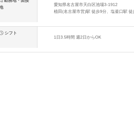
勤務地・面接
愛知県名古屋市天白区池場3-1912
地
植田(名古屋市営)駅 徒歩9分、塩釜口駅 徒
シフト
1日3.5時間 週2日からOK