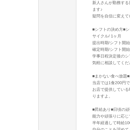
新人さんが勤務する
ます♪
疑問を自信に変えて
■シフトの決め方■シ
サイクル/ 1ヶ月
提出時期/シフト開始
確定時期/シフト開始
学事日程決定後のシ
気軽に相談してくだ
■まかない食べ放題
当店では1食200円
お店で提供している
りますよ。
■昇給あり■日頃の頑
能力や頑張りに応じ
半年経過して時給10
自分のことを認めて