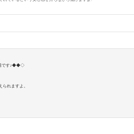
場です♪◆◆◇
えられますよ。
、大まかな仕事の流れやルールをお伝えします。
り→料理提供→会計とお教えするのでご安心ください。
話ください♪