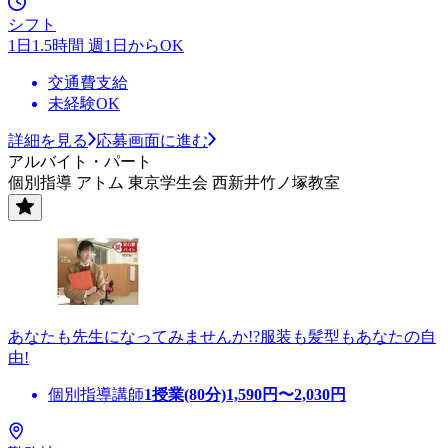
シフト
1日1.5時間 週1日からOK
交通費支給
未経験OK
詳細を見る
応募画面に進む
アルバイト・パート
個別指導 アトム 東京学生会 西新井竹ノ塚教室
あなたも先生になってみませんか!?服装も髪型もあなたの自
由!
個別指導講師
1授業(80分)
1,590
円〜
2,030
円