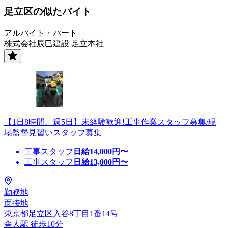
足立区の似たバイト
アルバイト・パート
株式会社辰巳建設 足立本社
【1日8時間、週5日】未経験歓迎!工事作業スタッフ募集/現
場監督見習いスタッフ募集
工事スタッフ
日給
14,000
円〜
工事スタッフ
日給
13,000
円〜
勤務地
面接地
東京都足立区入谷8丁目1番14号
舎人駅 徒歩10分