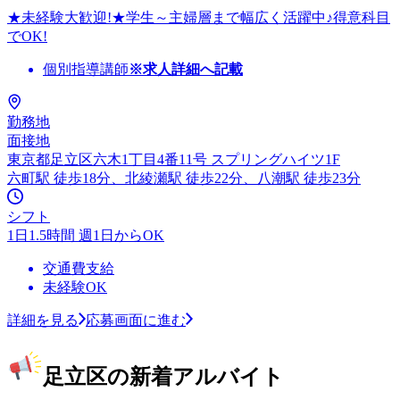
★未経験大歓迎!★学生～主婦層まで幅広く活躍中♪得意科目
でOK!
個別指導講師
※求人詳細へ記載
勤務地
面接地
東京都足立区六木1丁目4番11号 スプリングハイツ1F
六町駅 徒歩18分、北綾瀬駅 徒歩22分、八潮駅 徒歩23分
シフト
1日1.5時間 週1日からOK
交通費支給
未経験OK
詳細を見る
応募画面に進む
足立区の新着アルバイト