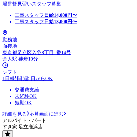
場監督見習いスタッフ募集
工事スタッフ
日給
14,000
円〜
工事スタッフ
日給
13,000
円〜
勤務地
面接地
東京都足立区入谷8丁目1番14号
舎人駅 徒歩10分
シフト
1日8時間 週5日からOK
交通費支給
未経験OK
短期OK
詳細を見る
応募画面に進む
アルバイト・パート
すき家 足立鹿浜店