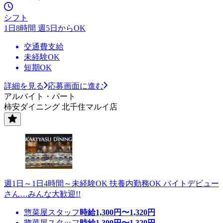
シフト
1日8時間 週5日からOK
交通費支給
未経験OK
短期OK
詳細を見る
応募画面に進む
アルバイト・パート
柿安ダイニング 北千住マルイ店
週1日～1日4時間～未経験OK 扶養内勤務OK バイトデビュー
さん…みんな大歓迎!!
惣菜屋スタッフ
時給
1,300
円〜
1,320
円
惣菜屋スタッフ
時給
1,300
円〜
1,320
円