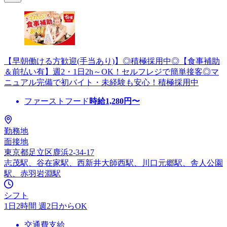
【早朝働ける方歓迎(手当あり)】◎積極採用中◎【食事補助
＆前払い有】週2・1日2h～OK！セルフレジで簡単接客◎マ
ニュアル完備で初バイト・未経験も安心！積極採用中
ファーストフード
時給
1,280
円〜
勤務地
面接地
東京都足立区鹿浜2-34-17
志茂駅、谷在家駅、西新井大師西駅、川口元郷駅、舎人公園
駅、赤羽岩淵駅
シフト
1日2時間 週2日からOK
交通費支給