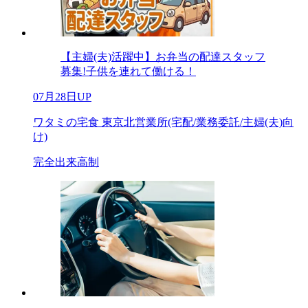
【主婦(夫)活躍中】お弁当の配達スタッフ
募集!子供を連れて働ける！
07月28日UP
ワタミの宅食 東京北営業所(宅配/業務委託/主婦(夫)向
け)
完全出来高制