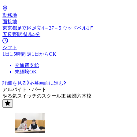
勤務地
面接地
東京都足立区足立4－37－5 ウッドベル1Ｆ
五反野駅 徒歩5分
シフト
1日1.5時間 週1日からOK
交通費支給
未経験OK
詳細を見る
応募画面に進む
アルバイト・パート
やる気スイッチのスクールIE 綾瀬六木校