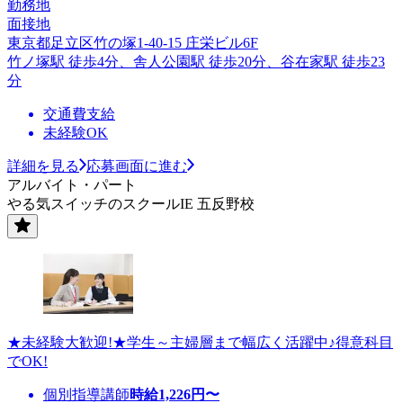
勤務地
面接地
東京都足立区竹の塚1-40-15 庄栄ビル6F
竹ノ塚駅 徒歩4分、舎人公園駅 徒歩20分、谷在家駅 徒歩23
分
交通費支給
未経験OK
詳細を見る
応募画面に進む
アルバイト・パート
やる気スイッチのスクールIE 五反野校
★未経験大歓迎!★学生～主婦層まで幅広く活躍中♪得意科目
でOK!
個別指導講師
時給
1,226
円〜