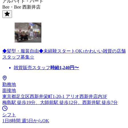
アルバイト・パート
Bee・Bee 西新井店
◆髪型・服装自由◆未経験スタートOK♪かわいい雑貨の店舗
スタッフ募集☆
雑貨販売スタッフ
時給
1,240
円〜
勤務地
面接地
東京都足立区西新井栄町1-20-1 アリオ西新井店内3F
梅島駅 徒歩19分、大師前駅 徒歩12分、西新井駅 徒歩7分
シフト
1日8時間 週5日からOK