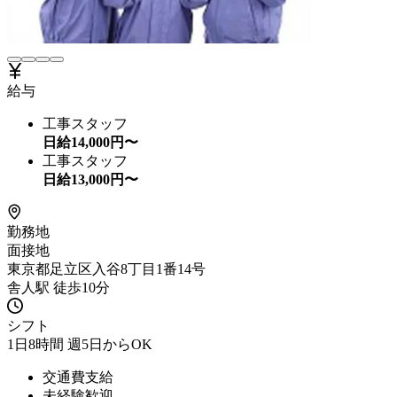
給与
工事スタッフ
日給
14,000
円〜
工事スタッフ
日給
13,000
円〜
勤務地
面接地
東京都足立区入谷8丁目1番14号
舎人駅 徒歩10分
シフト
1日8時間 週5日からOK
交通費支給
未経験歓迎