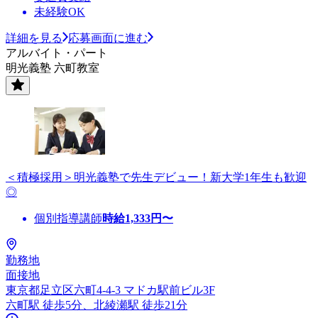
未経験OK
詳細を見る
応募画面に進む
アルバイト・パート
明光義塾 六町教室
＜積極採用＞明光義塾で先生デビュー！新大学1年生も歓迎
◎
個別指導講師
時給
1,333
円〜
勤務地
面接地
東京都足立区六町4-4-3 マドカ駅前ビル3F
六町駅 徒歩5分、北綾瀬駅 徒歩21分