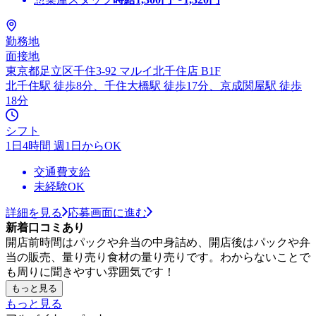
勤務地
面接地
東京都足立区千住3-92 マルイ北千住店 B1F
北千住駅 徒歩8分、千住大橋駅 徒歩17分、京成関屋駅 徒歩
18分
シフト
1日4時間 週1日からOK
交通費支給
未経験OK
詳細を見る
応募画面に進む
新着口コミあり
開店前時間はパックや弁当の中身詰め、開店後はパックや弁
当の販売、量り売り食材の量り売りです。わからないことで
も周りに聞きやすい雰囲気です！
もっと見る
もっと見る