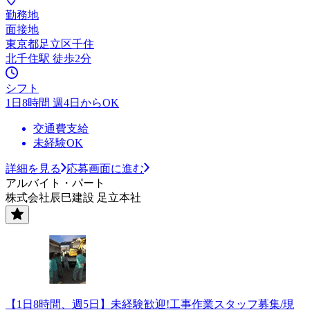
勤務地
面接地
東京都足立区千住
北千住駅 徒歩2分
シフト
1日8時間 週4日からOK
交通費支給
未経験OK
詳細を見る
応募画面に進む
アルバイト・パート
株式会社辰巳建設 足立本社
【1日8時間、週5日】未経験歓迎!工事作業スタッフ募集/現