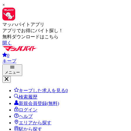
×
マッハバイトアプリ
アプリでお得にバイト探し！
無料ダウンロードはこちら
開く
0
キープ
メニュー
キープした求人を見る
0
検索履歴
新規会員登録(無料)
ログイン
ヘルプ
エリアから探す
駅から探す