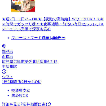
★週2日・1日2h～OK★【夜勤で高時給】WワークOK！スキ
マ時間でガッツリ稼ぐ★食事補助・前払い有◎セルフレジ＆
マニュアル完備で深夜も安心
ファーストフード
時給
1,400
円〜
勤務地
面接地
広島県広島市安佐北区深川6-2-12
中深川駅
シフト
1日2時間 週2日からOK
交通費支給
未経験OK
詳細を見る
応募画面に進む