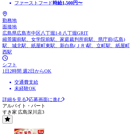
ファーストフード
時給
1,500
円〜
勤務地
面接地
広島県広島市中区八丁堀1-8 八丁堀GRIT
縮景園前駅、女学院前駅、家庭裁判所前駅、県庁前(広島)
駅、城北駅、紙屋町東駅、新白島(ＪＲ)駅、立町駅、紙屋町
西駅
シフト
1日2時間 週2日からOK
交通費支給
未経験OK
詳細を見る
応募画面に進む
アルバイト・パート
すき家 広島深川店3