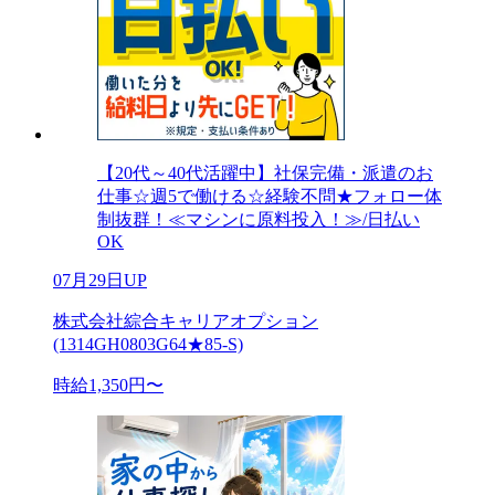
【20代～40代活躍中】社保完備・派遣のお
仕事☆週5で働ける☆経験不問★フォロー体
制抜群！≪マシンに原料投入！≫/日払い
OK
07月29日UP
株式会社綜合キャリアオプション
(1314GH0803G64★85-S)
時給1,350円〜