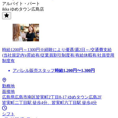
アルバイト・パート
ikka ゆめタウン広島店
時給1200円～1300円※経験により優遇/週2日～/交通費支給
(当社規定内)/昇給有/従業員割引制度有/有給休暇有/社員登用
制度有
アパレル販売スタッフ
時給
1,200
円〜
1,300
円
勤務地
面接地
広島県広島市南区皆実町2丁目8-17 ゆめタウン広島2F
皆実町二丁目駅 徒歩4分、皆実町六丁目駅 徒歩4分
シフト