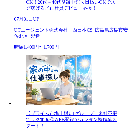
OK！20代～40代活躍中◎＼日払いOKでス
グ稼げる／正社員デビュー応援！
07月31日UP
UTエージェント株式会社 西日本CS_広島県広島市安
佐北区_製造
時給1,400円〜1,700円
【プライム市場上場UTグループ】来社不要
でラクすぎ◎WEB登録でカンタン軽作業ス
タート！