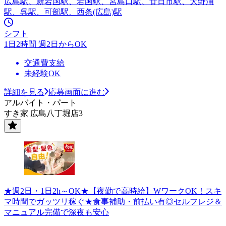
広島駅、新岩国駅、岩国駅、宮島口駅、廿日市駅、大野浦
駅、呉駅、可部駅、西条(広島)駅
シフト
1日2時間 週2日からOK
交通費支給
未経験OK
詳細を見る
応募画面に進む
アルバイト・パート
すき家 広島八丁堀店3
★週2日・1日2h～OK★【夜勤で高時給】WワークOK！スキ
マ時間でガッツリ稼ぐ★食事補助・前払い有◎セルフレジ＆
マニュアル完備で深夜も安心