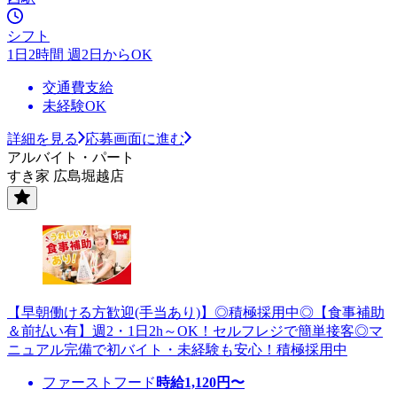
シフト
1日2時間 週2日からOK
交通費支給
未経験OK
詳細を見る
応募画面に進む
アルバイト・パート
すき家 広島堀越店
【早朝働ける方歓迎(手当あり)】◎積極採用中◎【食事補助
＆前払い有】週2・1日2h～OK！セルフレジで簡単接客◎マ
ニュアル完備で初バイト・未経験も安心！積極採用中
ファーストフード
時給
1,120
円〜