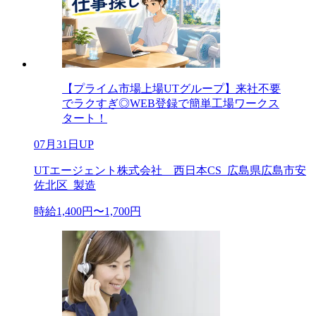
【プライム市場上場UTグループ】来社不要
でラクすぎ◎WEB登録で簡単工場ワークス
タート！
07月31日UP
UTエージェント株式会社 西日本CS_広島県広島市安
佐北区_製造
時給1,400円〜1,700円