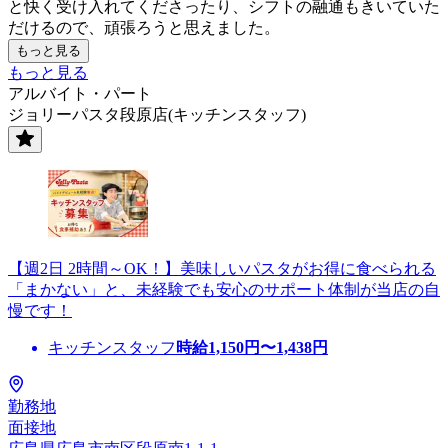
と快く受け入れてくださったり、シフトの融通もきいていた
だけるので、頑張ろうと思えました。
もっと見る
もっと見る
アルバイト・パート
ジョリーパスタ段原店(キッチンスタッフ)
【週2日 2時間～OK！】美味しいパスタがお得に食べられる
「まかない」と、未経験でも安心のサポート体制が当店の自
慢です！
キッチンスタッフ
時給
1,150
円〜
1,438
円
勤務地
面接地