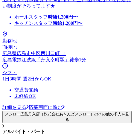
い制度がそろってます★
ホールスタッフ
時給
1,200
円〜
キッチンスタッフ
時給
1,200
円〜
勤務地
面接地
広島県広島市中区西川口町1-1
広島電鉄江波線「舟入幸町駅」徒歩1分
シフト
1日3時間 週2日からOK
交通費支給
未経験OK
詳細を見る
応募画面に進む
スシロー広島舟入店（株式会社あきんどスシロー）のその他の求人を見
る
アルバイト・パート