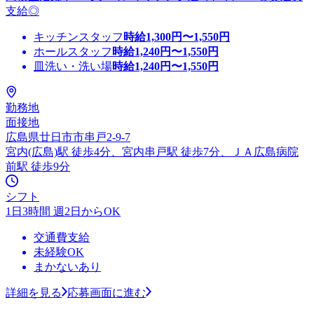
支給◎
キッチンスタッフ
時給
1,300
円〜
1,550
円
ホールスタッフ
時給
1,240
円〜
1,550
円
皿洗い・洗い場
時給
1,240
円〜
1,550
円
勤務地
面接地
広島県廿日市市串戸2-9-7
宮内(広島)駅 徒歩4分、宮内串戸駅 徒歩7分、ＪＡ広島病院
前駅 徒歩9分
シフト
1日3時間 週2日からOK
交通費支給
未経験OK
まかないあり
詳細を見る
応募画面に進む