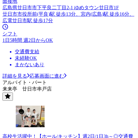
面接地
広島県廿日市市下平良二丁目2-1 ゆめタウン廿日市1F
廿日市市役所前(平良)駅 徒歩13分、宮内(広島)駅 徒歩16分、
広電廿日市駅 徒歩17分
シフト
1日5時間 週2日からOK
交通費支給
未経験OK
まかないあり
詳細を見る
応募画面に進む
アルバイト・パート
来来亭 廿日市串戸店
高校生活躍中！【ホール/キッチン】週2日/1日3h～◎交通費