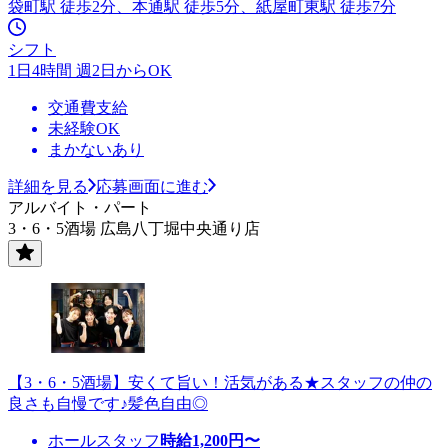
袋町駅 徒歩2分、本通駅 徒歩5分、紙屋町東駅 徒歩7分
シフト
1日4時間 週2日からOK
交通費支給
未経験OK
まかないあり
詳細を見る
応募画面に進む
アルバイト・パート
3・6・5酒場 広島八丁堀中央通り店
【3・6・5酒場】安くて旨い！活気がある★スタッフの仲の
良さも自慢です♪髪色自由◎
ホールスタッフ
時給
1,200
円〜