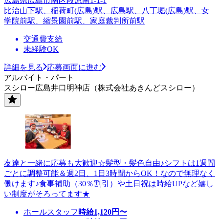
広島県広島市南区段原南1-1-1
比治山下駅、稲荷町(広島)駅、広島駅、八丁堀(広島)駅、女
学院前駅、縮景園前駅、家庭裁判所前駅
交通費支給
未経験OK
詳細を見る
応募画面に進む
アルバイト・パート
スシロー広島井口明神店（株式会社あきんどスシロー）
友達と一緒に応募も大歓迎☆髪型・髪色自由♪シフトは1週間
ごとに調整可能＆週2日、1日3時間からOK！なので無理なく
働けます♪食事補助（30％割引）や土日祝は時給UPなど嬉し
い制度がそろってます★
ホールスタッフ
時給
1,120
円〜