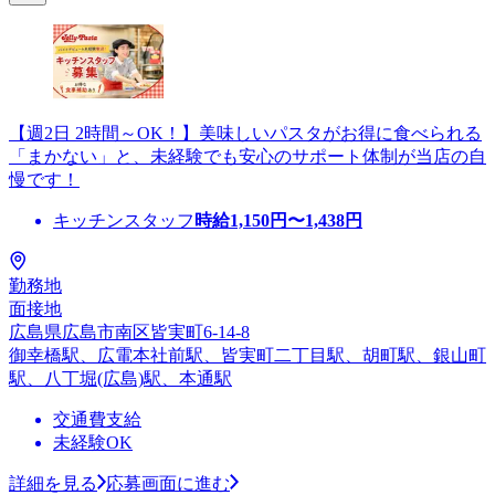
【週2日 2時間～OK！】美味しいパスタがお得に食べられる
「まかない」と、未経験でも安心のサポート体制が当店の自
慢です！
キッチンスタッフ
時給
1,150
円〜
1,438
円
勤務地
面接地
広島県広島市南区皆実町6-14-8
御幸橋駅、広電本社前駅、皆実町二丁目駅、胡町駅、銀山町
駅、八丁堀(広島)駅、本通駅
交通費支給
未経験OK
詳細を見る
応募画面に進む