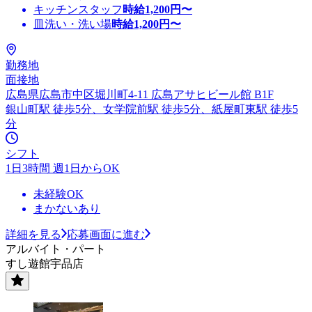
キッチンスタッフ
時給
1,200
円〜
皿洗い・洗い場
時給
1,200
円〜
勤務地
面接地
広島県広島市中区堀川町4-11 広島アサヒビール館 B1F
銀山町駅 徒歩5分、女学院前駅 徒歩5分、紙屋町東駅 徒歩5
分
シフト
1日3時間 週1日からOK
未経験OK
まかないあり
詳細を見る
応募画面に進む
アルバイト・パート
すし遊館宇品店