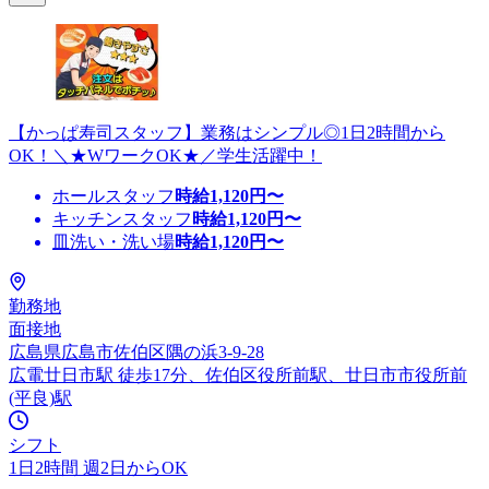
【かっぱ寿司スタッフ】業務はシンプル◎1日2時間から
OK！＼★WワークOK★／学生活躍中！
ホールスタッフ
時給
1,120
円〜
キッチンスタッフ
時給
1,120
円〜
皿洗い・洗い場
時給
1,120
円〜
勤務地
面接地
広島県広島市佐伯区隅の浜3-9-28
広電廿日市駅 徒歩17分、佐伯区役所前駅、廿日市市役所前
(平良)駅
シフト
1日2時間 週2日からOK