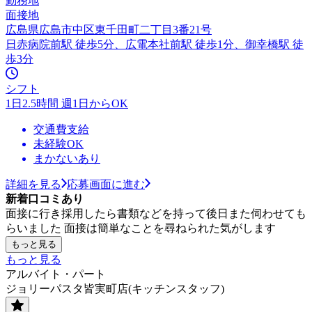
勤務地
面接地
広島県広島市中区東千田町二丁目3番21号
日赤病院前駅 徒歩5分、広電本社前駅 徒歩1分、御幸橋駅 徒
歩3分
シフト
1日2.5時間 週1日からOK
交通費支給
未経験OK
まかないあり
詳細を見る
応募画面に進む
新着口コミあり
面接に行き採用したら書類などを持って後日また伺わせても
らいました 面接は簡単なことを尋ねられた気がします
もっと見る
もっと見る
アルバイト・パート
ジョリーパスタ皆実町店(キッチンスタッフ)