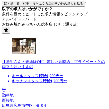
鮨・酒・肴 杉玉 うらぶくろ店のその他の求人を見る
以下の求人はいかがですか？
条件を緩めてヒットした求人情報をピックアップ
アルバイト・パート
お好み焼きみっちゃん総本店 じぞう通り店
【学生さん・未経験OK】嬉しい高時給！プライベートとの
両立も叶います◎
ホールスタッフ
時給
1,200
円〜
キッチンスタッフ
時給
1,200
円〜
勤務地
面接地
広島県広島市中区小町8-4