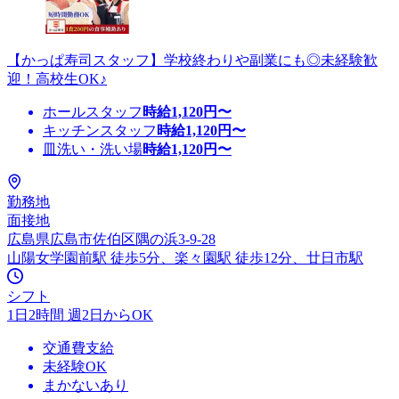
【かっぱ寿司スタッフ】学校終わりや副業にも◎未経験歓
迎！高校生OK♪
ホールスタッフ
時給
1,120
円〜
キッチンスタッフ
時給
1,120
円〜
皿洗い・洗い場
時給
1,120
円〜
勤務地
面接地
広島県広島市佐伯区隅の浜3-9-28
山陽女学園前駅 徒歩5分、楽々園駅 徒歩12分、廿日市駅
シフト
1日2時間 週2日からOK
交通費支給
未経験OK
まかないあり