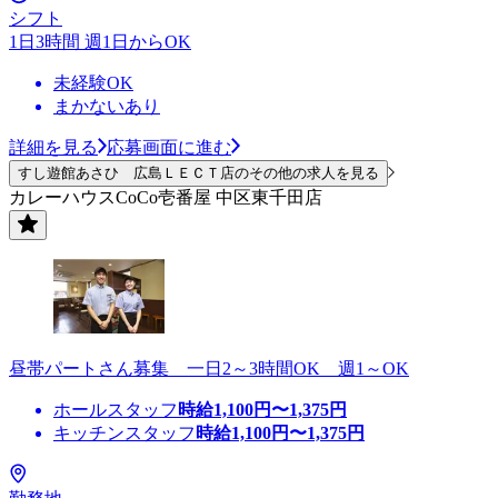
シフト
1日3時間 週1日からOK
未経験OK
まかないあり
詳細を見る
応募画面に進む
すし遊館あさひ 広島ＬＥＣＴ店のその他の求人を見る
カレーハウスCoCo壱番屋 中区東千田店
昼帯パートさん募集 一日2～3時間OK 週1～OK
ホールスタッフ
時給
1,100
円〜
1,375
円
キッチンスタッフ
時給
1,100
円〜
1,375
円