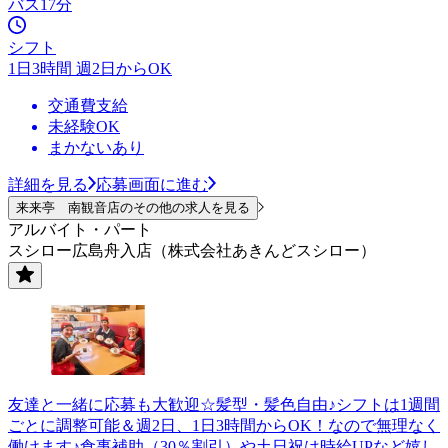
バス17分
シフト
1日3時間 週2日からOK
交通費支給
未経験OK
まかないあり
詳細を見る
応募画面に進む
来来亭 南観音店のその他の求人を見る
アルバイト・パート
スシロー広島舟入店（株式会社あきんどスシロー）
友達と一緒に応募も大歓迎☆髪型・髪色自由♪シフトは1週間
ごとに調整可能＆週2日、1日3時間からOK！なので無理なく
働けます♪食事補助（30％割引）や土日祝は時給UPなど嬉し