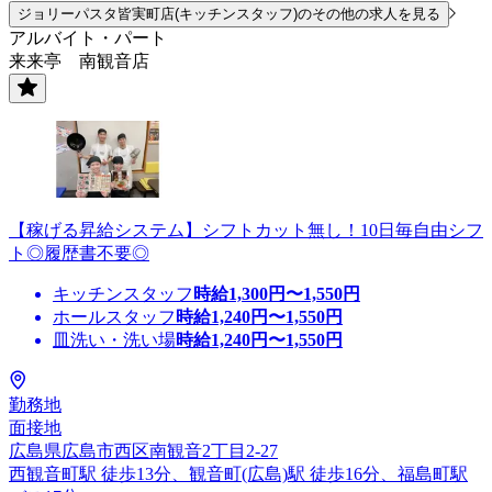
ジョリーパスタ皆実町店(キッチンスタッフ)のその他の求人を見る
アルバイト・パート
来来亭 南観音店
【稼げる昇給システム】シフトカット無し！10日毎自由シフ
ト◎履歴書不要◎
キッチンスタッフ
時給
1,300
円〜
1,550
円
ホールスタッフ
時給
1,240
円〜
1,550
円
皿洗い・洗い場
時給
1,240
円〜
1,550
円
勤務地
面接地
広島県広島市西区南観音2丁目2-27
西観音町駅 徒歩13分、観音町(広島)駅 徒歩16分、福島町駅