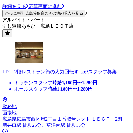
詳細を見る
応募画面に進む
かっぱ寿司 広島佐伯店のその他の求人を見る
アルバイト・パート
すし遊館あさひ 広島ＬＥＣＴ店
LECT2階レストラン街の人気回転すしがスタッフ募集！
キッチンスタッフ
時給
1,180
円〜
1,280
円
ホールスタッフ
時給
1,180
円〜
1,280
円
勤務地
面接地
広島県広島市西区扇2丁目１番45号レクト ＬＥＣＴ 2階
新井口駅 徒歩25分、草津南駅 徒歩15分