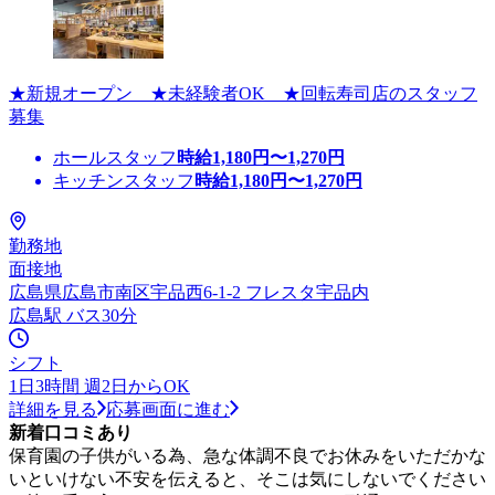
★新規オープン ★未経験者OK ★回転寿司店のスタッフ
募集
ホールスタッフ
時給
1,180
円〜
1,270
円
キッチンスタッフ
時給
1,180
円〜
1,270
円
勤務地
面接地
広島県広島市南区宇品西6-1-2 フレスタ宇品内
広島駅 バス30分
シフト
1日3時間 週2日からOK
詳細を見る
応募画面に進む
新着口コミあり
保育園の子供がいる為、急な体調不良でお休みをいただかな
いといけない不安を伝えると、そこは気にしないでください