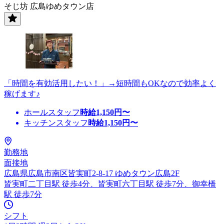
そじ坊 広島ゆめタウン店
「時間を有効活用したい！」→短時間もOKなので効率よく
稼げます♪
ホールスタッフ
時給
1,150
円〜
キッチンスタッフ
時給
1,150
円〜
勤務地
面接地
広島県広島市南区皆実町2-8-17 ゆめタウン広島2F
皆実町二丁目駅 徒歩4分、皆実町六丁目駅 徒歩7分、御幸橋
駅 徒歩7分
シフト