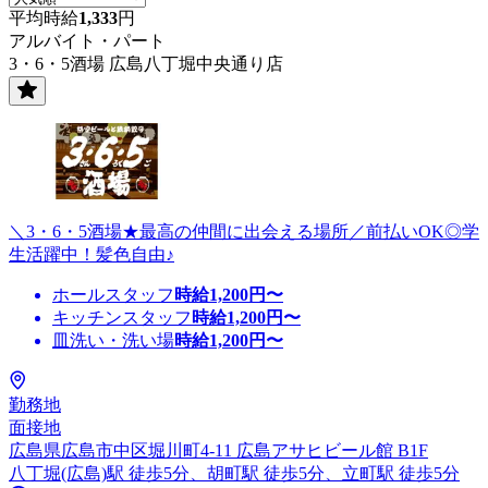
平均時給
1,333
円
アルバイト・パート
3・6・5酒場 広島八丁堀中央通り店
＼3・6・5酒場★最高の仲間に出会える場所／前払いOK◎学
生活躍中！髪色自由♪
ホールスタッフ
時給
1,200
円〜
キッチンスタッフ
時給
1,200
円〜
皿洗い・洗い場
時給
1,200
円〜
勤務地
面接地
広島県広島市中区堀川町4-11 広島アサヒビール館 B1F
八丁堀(広島)駅 徒歩5分、胡町駅 徒歩5分、立町駅 徒歩5分