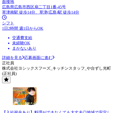
面接地
広島県広島市西区扇二丁目1番-45号
草津南駅 徒歩14分、草津(広島)駅 徒歩14分
シフト
1日2時間 週1日からOK
交通費支給
未経験OK
まかないあり
詳細を見る
応募画面に進む
正社員
株式会社ヨシックスフーズ_キッチンスタッフ_や台ずし光町
(正社員)
【入社祝金あり】料理ができなくても大丈夫◎地域で安定し