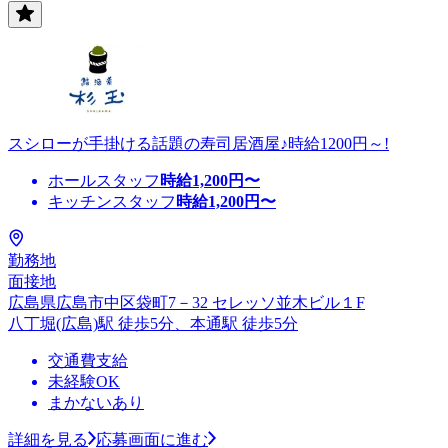
スシローが手掛ける話題の寿司居酒屋♪時給1200円～!
ホールスタッフ
時給
1,200
円〜
キッチンスタッフ
時給
1,200
円〜
勤務地
面接地
広島県広島市中区袋町7－32 セレッソ並木ビル１F
八丁堀(広島)駅 徒歩5分、本通駅 徒歩5分
交通費支給
未経験OK
まかないあり
詳細を見る
応募画面に進む