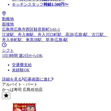
キッチンスタッフ
時給
1,500
円〜
勤務地
面接地
広島県広島市西区観音新町3-61-1
江波駅、舟入南駅、舟入川口町駅、高須(広島)駅、古江駅、
舟入幸町駅、東高須駅、草津(広島)駅
シフト
1日3時間 週2日からOK
交通費支給
未経験OK
詳細を見る
応募画面に進む
アルバイト・パート
かっぱ寿司 広島佐伯店