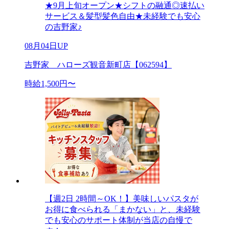
★9月上旬オープン★シフトの融通◎速払い
サービス＆髪型髪色自由★未経験でも安心
の吉野家♪
08月04日UP
吉野家 ハローズ観音新町店【062594】
時給1,500円〜
【週2日 2時間～OK！】美味しいパスタが
お得に食べられる「まかない」と、未経験
でも安心のサポート体制が当店の自慢で