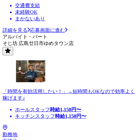
交通費支給
未経験OK
まかないあり
詳細を見る
応募画面に進む
アルバイト・パート
そじ坊 広島廿日市ゆめタウン店
「時間を有効活用したい！」→短時間もOKなので効率よく
稼げます♪
ホールスタッフ
時給
1,150
円〜
キッチンスタッフ
時給
1,150
円〜
勤務地