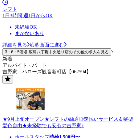
シフト
1日3時間 週1日からOK
未経験OK
まかないあり
詳細を見る
応募画面に進む
3・6・5酒場 広島八丁堀中央通り店のその他の求人を見る
新着
アルバイト・パート
吉野家 ハローズ観音新町店【062594】
★9月上旬オープン★シフトの融通◎速払いサービス＆髪型
髪色自由★未経験でも安心の吉野家♪
ホールスタッフ
時給
1,500
円〜