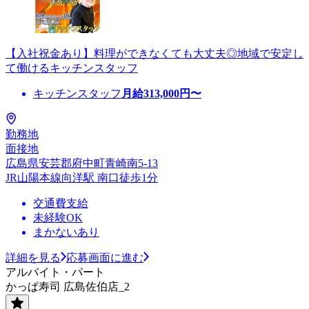
【入社祝金あり】料理ができなくても大丈夫◎地域で安定し
て働けるキッチンスタッフ
キッチンスタッフ
月給
313,000
円〜
勤務地
面接地
広島県安芸郡府中町青崎南5-13
JR山陽本線向洋駅 南口徒歩1分
交通費支給
未経験OK
まかないあり
詳細を見る
応募画面に進む
アルバイト・パート
かっぱ寿司 広島佐伯店_2