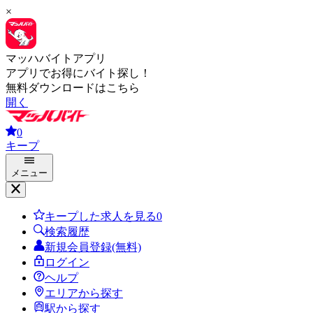
×
マッハバイトアプリ
アプリでお得にバイト探し！
無料ダウンロードはこちら
開く
0
キープ
メニュー
キープした求人を見る
0
検索履歴
新規会員登録(無料)
ログイン
ヘルプ
エリアから探す
駅から探す