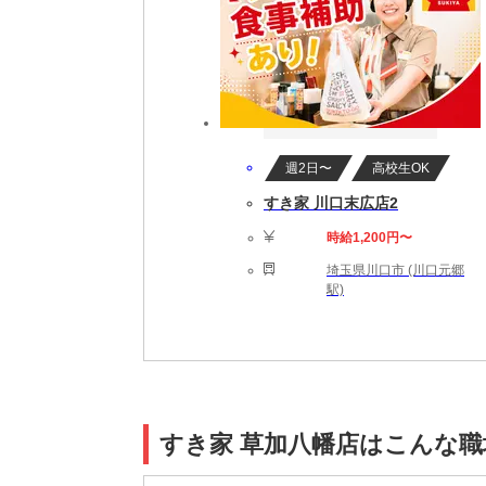
週2日〜
高校生OK
すき家 川口末広店2
時給1,200円〜
埼玉県川口市 (川口元郷
駅)
すき家 草加八幡店はこんな職