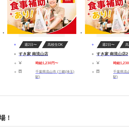
週2日〜
高校生OK
週2日〜
高
すき家 南流山店
すき家 南流山店2
時給1,230円〜
時給1,23
千葉県流山市 (三郷(埼玉)
千葉県流山
駅)
駅)
場！