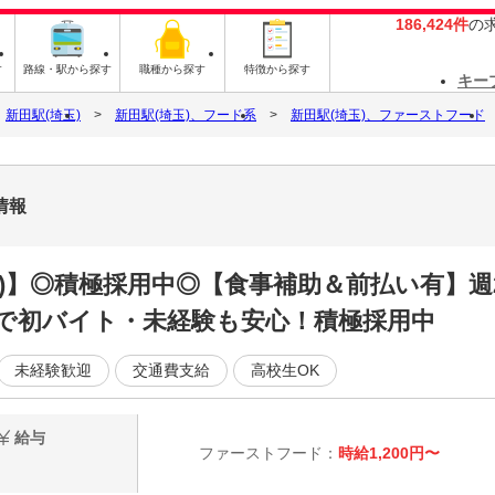
186,424件
の
す
路線・駅から探す
職種から探す
特徴から探す
キー
新田駅(埼玉)
新田駅(埼玉)、フード系
新田駅(埼玉)、ファーストフード
情報
)】◎積極採用中◎【食事補助＆前払い有】週2
で初バイト・未経験も安心！積極採用中
未経験歓迎
交通費支給
高校生OK
給与
ファーストフード：
時給1,200円〜