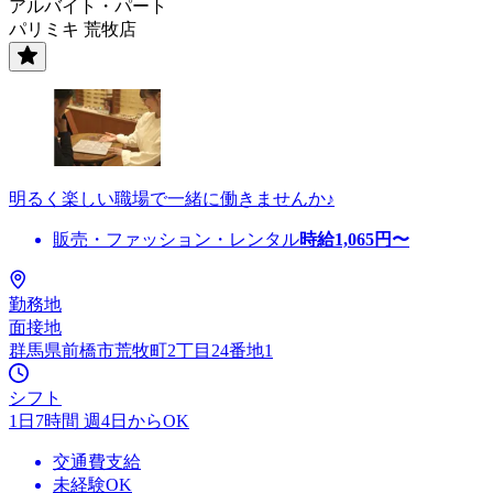
アルバイト・パート
パリミキ 荒牧店
明るく楽しい職場で一緒に働きませんか♪
販売・ファッション・レンタル
時給
1,065
円〜
勤務地
面接地
群馬県前橋市荒牧町2丁目24番地1
シフト
1日7時間 週4日からOK
交通費支給
未経験OK