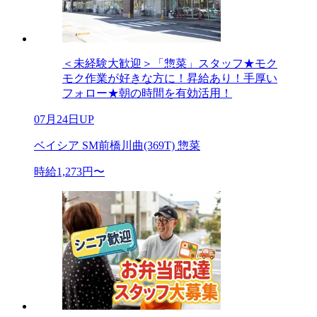
＜未経験大歓迎＞「惣菜」スタッフ★モク
モク作業が好きな方に！昇給あり！手厚い
フォロー★朝の時間を有効活用！
07月24日UP
ベイシア SM前橋川曲(369T) 惣菜
時給1,273円〜