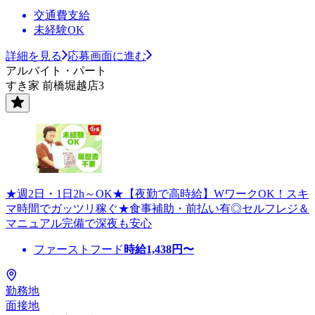
交通費支給
未経験OK
詳細を見る
応募画面に進む
アルバイト・パート
すき家 前橋堀越店3
★週2日・1日2h～OK★【夜勤で高時給】WワークOK！スキ
マ時間でガッツリ稼ぐ★食事補助・前払い有◎セルフレジ＆
マニュアル完備で深夜も安心
ファーストフード
時給
1,438
円〜
勤務地
面接地