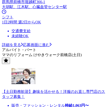
群馬県前橋市堀越町366-1
大胡駅、江木駅、心臓血管センター駅
シフト
1日2時間 週2日からOK
交通費支給
未経験OK
詳細を見る
応募画面に進む
アルバイト・パート
ママのリフォーム けやきウォーク前橋店(土日)
【土日勤務歓迎】趣味を活かせる！洋服のお直し専門店のス
タッフ募集！
販売・ファッション・レンタル
時給
1,063
円〜