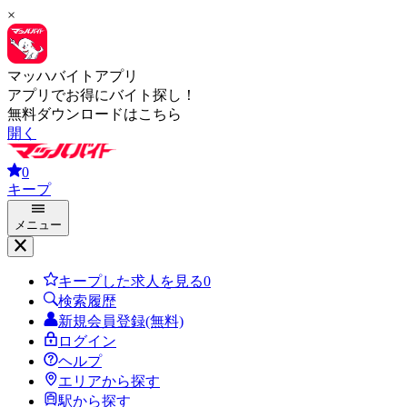
×
マッハバイトアプリ
アプリでお得にバイト探し！
無料ダウンロードはこちら
開く
0
キープ
メニュー
キープした求人を見る
0
検索履歴
新規会員登録(無料)
ログイン
ヘルプ
エリアから探す
駅から探す