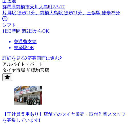
面接地
群馬県前橋市天川大島町2-5-17
片貝駅 徒歩21分、前橋大島駅 徒歩21分、三俣駅 徒歩25分
シフト
1日3時間 週2日からOK
交通費支給
未経験OK
詳細を見る
応募画面に進む
アルバイト・パート
タイヤ市場 前橋駒形店
【正社員登用あり】店舗でのタイヤ販売・取付作業スタッフ
を募集しています!