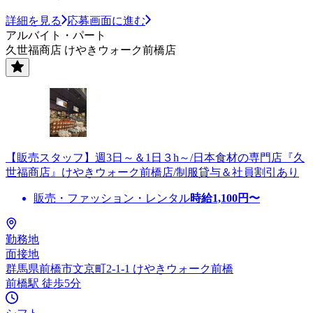
詳細を見る
応募画面に進む
アルバイト・パート
久世福商店 けやきウォーク前橋店
【販売スタッフ】週3日～＆1日３h～/日本食材の専門店『久
世福商店』けやきウォーク前橋店/制服貸与＆社員割引あり
販売・ファッション・レンタル
時給
1,100
円〜
勤務地
面接地
群馬県前橋市文京町2-1-1 けやきウォーク前橋
前橋駅 徒歩5分