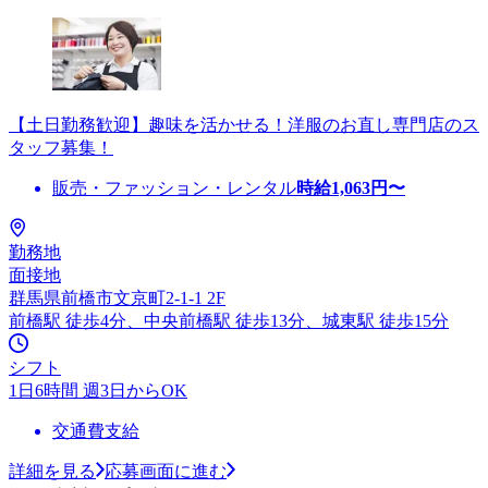
【土日勤務歓迎】趣味を活かせる！洋服のお直し専門店のス
タッフ募集！
販売・ファッション・レンタル
時給
1,063
円〜
勤務地
面接地
群馬県前橋市文京町2-1-1 2F
前橋駅 徒歩4分、中央前橋駅 徒歩13分、城東駅 徒歩15分
シフト
1日6時間 週3日からOK
交通費支給
詳細を見る
応募画面に進む