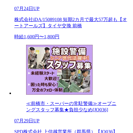
07月24日UP
株式会社iDA/15089108 短期2カ月で最大57万超も【オ
ートアールズ】タイヤ交換 前橋
時給1,600円〜1,800円
≪前橋市・スーパーの常駐警備≫オープニ
ングスタッフ募集★負担少なめ[JO036]
07月29日UP
SPD株式会社 上信越営業所（群馬県）【JO036】