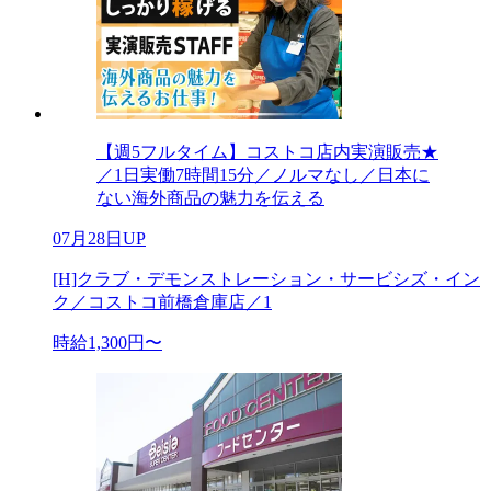
【週5フルタイム】コストコ店内実演販売★
／1日実働7時間15分／ノルマなし／日本に
ない海外商品の魅力を伝える
07月28日UP
[H]クラブ・デモンストレーション・サービシズ・イン
ク／コストコ前橋倉庫店／1
時給1,300円〜