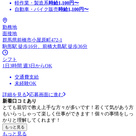
軽作業・製造系
時給
1,100
円〜
自動車・バイク販売
時給
1,100
円〜
勤務地
面接地
群馬県前橋市小屋原町472-1
駒形駅 徒歩16分、前橋大島駅 徒歩36分
シフト
1日3時間 週3日からOK
交通費支給
未経験OK
詳細を見る
応募画面に進む
新着口コミあり
とても親切で教え上手な方々が多いです！若くて気があう方
もいらっしゃって楽しく仕事ができます！個々の事情をしっ
かりと理解してくれます！
もっと見る
もっと見る