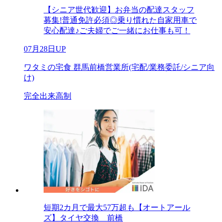
【シニア世代歓迎】お弁当の配達スタッフ
募集!普通免許必須◎乗り慣れた自家用車で
安心配達♪ご夫婦でご一緒にお仕事も可！
07月28日UP
ワタミの宅食 群馬前橋営業所(宅配/業務委託/シニア向
け)
完全出来高制
短期2カ月で最大57万超も【オートアール
ズ】タイヤ交換 前橋