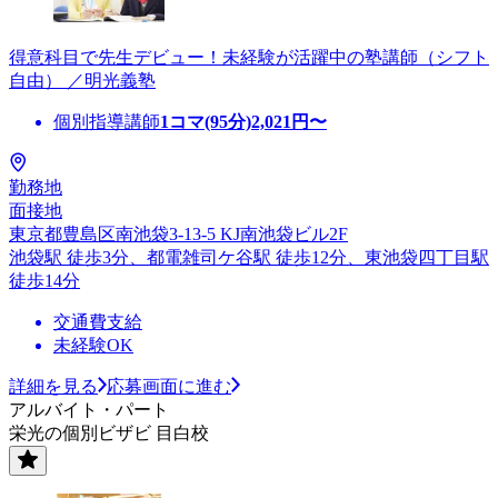
得意科目で先生デビュー！未経験が活躍中の塾講師（シフト
自由） ／明光義塾
個別指導講師
1コマ(95分)
2,021
円〜
勤務地
面接地
東京都豊島区南池袋3-13-5 KJ南池袋ビル2F
池袋駅 徒歩3分、都電雑司ケ谷駅 徒歩12分、東池袋四丁目駅
徒歩14分
交通費支給
未経験OK
詳細を見る
応募画面に進む
アルバイト・パート
栄光の個別ビザビ 目白校