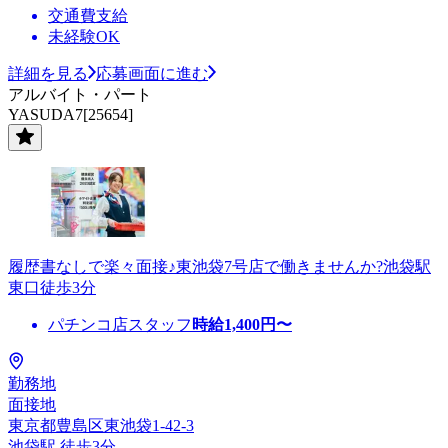
交通費支給
未経験OK
詳細を見る
応募画面に進む
アルバイト・パート
YASUDA7[25654]
履歴書なしで楽々面接♪東池袋7号店で働きませんか?池袋駅
東口徒歩3分
パチンコ店スタッフ
時給
1,400
円〜
勤務地
面接地
東京都豊島区東池袋1-42-3
池袋駅 徒歩3分