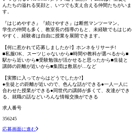
んたちの溢れる笑顔と、いつでも支え合える仲間たちがいま
す。
『はじめやすさ』『続けやすさ』は断然マンツーマン。
学生の仲間も多く、教室長の指導のもと、未経験でもはじめ
やすく、経験者は自由に授業を展開できます。
【何に惹かれて応募しましたか?】ホンネをリサーチ!
■私服OK、スーツじゃないから■時間や教科が選べるから■
駅から近いから■受験勉強が活かせると思ったから■生徒と
講師の距離が近いから■集団は敷居が…など
【実際に入ってからはどうでしたか?】
●生徒との距離が近いので、色んな話ができる●一人一人に
合わせた授業ができる●同世代の講師が多くて、友達ができ
る、就職の話などいろんな情報交換ができる
求人番号
356245
応募画面に進む