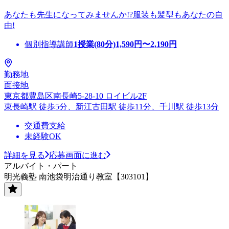
あなたも先生になってみませんか!?服装も髪型もあなたの自
由!
個別指導講師
1授業(80分)
1,590
円〜
2,190
円
勤務地
面接地
東京都豊島区南長崎5-28-10 ロイビル2F
東長崎駅 徒歩5分、新江古田駅 徒歩11分、千川駅 徒歩13分
交通費支給
未経験OK
詳細を見る
応募画面に進む
アルバイト・パート
明光義塾 南池袋明治通り教室【303101】