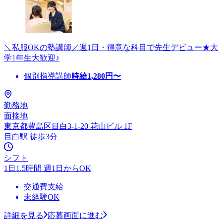
＼私服OKの塾講師／週1日・得意な科目で先生デビュー★大
学1年生大歓迎♪
個別指導講師
時給
1,280
円〜
勤務地
面接地
東京都豊島区目白3-1-20 花山ビル 1F
目白駅 徒歩3分
シフト
1日1.5時間 週1日からOK
交通費支給
未経験OK
詳細を見る
応募画面に進む