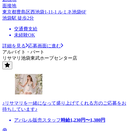
面接地
東京都豊島区西池袋1-11-1 ルミネ池袋6F
池袋駅 徒歩2分
交通費支給
未経験OK
詳細を見る
応募画面に進む
アルバイト・パート
リサマリ池袋東武ホープセンター店
♪リサマリを一緒になって盛り上げてくれる方のご応募をお
待ちしています♪
アパレル販売スタッフ
時給
1,230
円〜
1,380
円