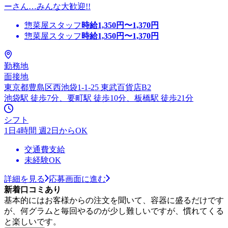
ーさん…みんな大歓迎!!
惣菜屋スタッフ
時給
1,350
円〜
1,370
円
惣菜屋スタッフ
時給
1,350
円〜
1,370
円
勤務地
面接地
東京都豊島区西池袋1-1-25 東武百貨店B2
池袋駅 徒歩7分、要町駅 徒歩10分、板橋駅 徒歩21分
シフト
1日4時間 週2日からOK
交通費支給
未経験OK
詳細を見る
応募画面に進む
新着口コミあり
基本的にはお客様からの注文を聞いて、容器に盛るだけです
が、何グラムと毎回やるのが少し難しいですが、慣れてくる
と楽しいです。