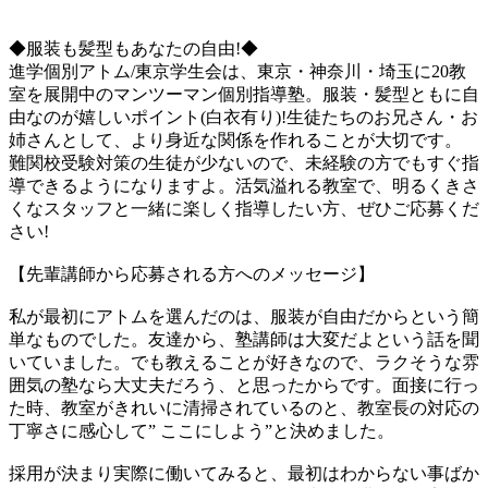
◆服装も髪型もあなたの自由!◆
進学個別アトム/東京学生会は、東京・神奈川・埼玉に20教
室を展開中のマンツーマン個別指導塾。服装・髪型ともに自
由なのが嬉しいポイント(白衣有り)!生徒たちのお兄さん・お
姉さんとして、より身近な関係を作れることが大切です。
難関校受験対策の生徒が少ないので、未経験の方でもすぐ指
導できるようになりますよ。活気溢れる教室で、明るくきさ
くなスタッフと一緒に楽しく指導したい方、ぜひご応募くだ
さい!
【先輩講師から応募される方へのメッセージ】
私が最初にアトムを選んだのは、服装が自由だからという簡
単なものでした。友達から、塾講師は大変だよという話を聞
いていました。でも教えることが好きなので、ラクそうな雰
囲気の塾なら大丈夫だろう、と思ったからです。面接に行っ
た時、教室がきれいに清掃されているのと、教室長の対応の
丁寧さに感心して” ここにしよう”と決めました。
採用が決まり実際に働いてみると、最初はわからない事ばか