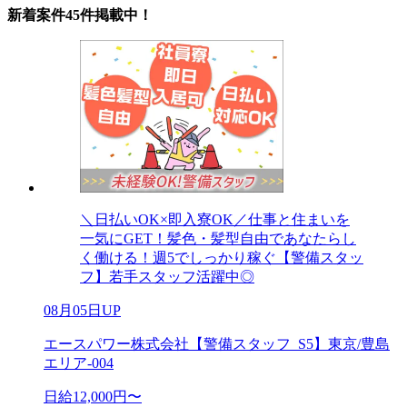
新着案件45件掲載中！
＼日払いOK×即入寮OK／仕事と住まいを
一気にGET！髪色・髪型自由であなたらし
く働ける！週5でしっかり稼ぐ【警備スタッ
フ】若手スタッフ活躍中◎
08月05日UP
エースパワー株式会社【警備スタッフ_S5】東京/豊島
エリア-004
日給12,000円〜