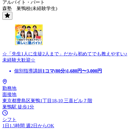
アルバイト・パート
森塾 巣鴨校(未経験学生)
☆「先生1人に生徒2人まで」だから初めてでも教えやすい♪
未経験大歓迎☆
個別指導講師
1コマ(80分)
1,680
円〜
3,000
円
勤務地
面接地
東京都豊島区巣鴨1丁目18-10 三喜ビル７階
巣鴨駅 徒歩1分
シフト
1日1.5時間 週2日からOK