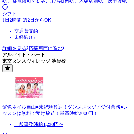
駅、都電雑司ケ谷駅、巣鴨新田駅、大塚駅前駅、庚申塚駅
シフト
1日2時間 週2日からOK
交通費支給
未経験OK
詳細を見る
応募画面に進む
アルバイト・パート
東京ダンスヴィレッジ 池袋校
髪色ネイル自由●未経験歓迎！ダンススタジオ受付業務●レ
ッスンは無料で受け放題！最高時給2000円！
一般事務
時給
1,230
円〜