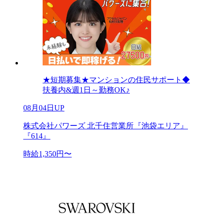
★短期募集★マンションの住民サポート◆
扶養内&週1日～勤務OK♪
08月04日UP
株式会社パワーズ 北千住営業所『池袋エリア』
『614』
時給1,350円〜