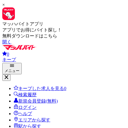
×
マッハバイトアプリ
アプリでお得にバイト探し！
無料ダウンロードはこちら
開く
0
キープ
メニュー
キープした求人を見る
0
検索履歴
新規会員登録(無料)
ログイン
ヘルプ
エリアから探す
駅から探す