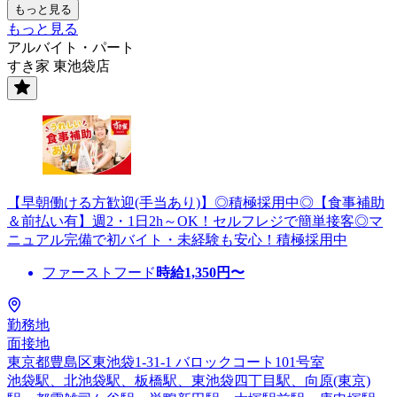
もっと見る
もっと見る
アルバイト・パート
すき家 東池袋店
【早朝働ける方歓迎(手当あり)】◎積極採用中◎【食事補助
＆前払い有】週2・1日2h～OK！セルフレジで簡単接客◎マ
ニュアル完備で初バイト・未経験も安心！積極採用中
ファーストフード
時給
1,350
円〜
勤務地
面接地
東京都豊島区東池袋1-31-1 バロックコート101号室
池袋駅、北池袋駅、板橋駅、東池袋四丁目駅、向原(東京)