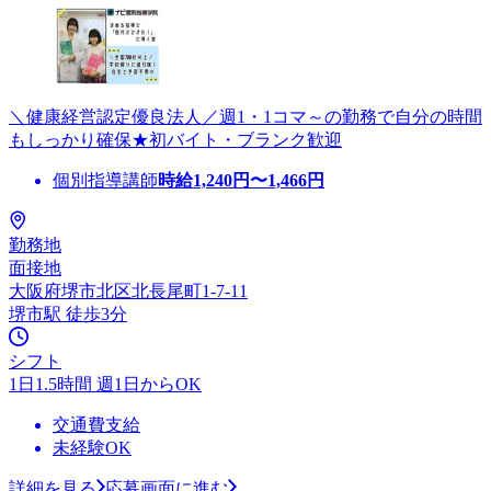
＼健康経営認定優良法人／週1・1コマ～の勤務で自分の時間
もしっかり確保★初バイト・ブランク歓迎
個別指導講師
時給
1,240
円〜
1,466
円
勤務地
面接地
大阪府堺市北区北長尾町1-7-11
堺市駅 徒歩3分
シフト
1日1.5時間 週1日からOK
交通費支給
未経験OK
詳細を見る
応募画面に進む