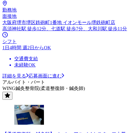
勤務地
面接地
大阪府堺市堺区鉄砲町1番地 イオンモール堺鉄砲町店
高須神社駅 徒歩12分、七道駅 徒歩7分、大和川駅 徒歩11分
シフト
1日4時間 週2日からOK
交通費支給
未経験OK
詳細を見る
応募画面に進む
アルバイト・パート
WING鍼灸整骨院(柔道整復師・鍼灸師)