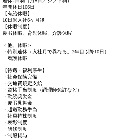
週休2日制（月8日／シフト制）
年間休日106日
【有給休暇】
10日※入社6ヶ月後
【休暇制度】
慶弔休暇、育児休暇、介護休暇
＜他、休暇＞
・特別連休（入社月で異なる。2年目以降10日）
・看護休暇
【待遇・福利厚生】
・社会保険完備
・交通費規定支給
・資格手当制度（調理師免許など）
・勤続奨励金
・慶弔見舞金
・超過勤務手当
・社員持株制度
・表彰制度
・研修制度
・制服貸与