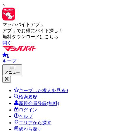
×
マッハバイトアプリ
アプリでお得にバイト探し！
無料ダウンロードはこちら
開く
0
キープ
メニュー
キープした求人を見る
0
検索履歴
新規会員登録(無料)
ログイン
ヘルプ
エリアから探す
駅から探す