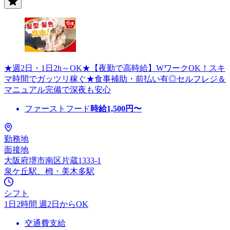
★週2日・1日2h～OK★【夜勤で高時給】WワークOK！スキ
マ時間でガッツリ稼ぐ★食事補助・前払い有◎セルフレジ＆
マニュアル完備で深夜も安心
ファーストフード
時給
1,500
円〜
勤務地
面接地
大阪府堺市南区片蔵1333-1
泉ケ丘駅、栂・美木多駅
シフト
1日2時間 週2日からOK
交通費支給