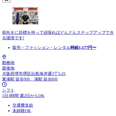
前向きに目標を持って頑張ればどんどんステップアップでき
る環境です!
販売・ファッション・レンタル
時給
1,177
円〜
勤務地
面接地
大阪府堺市堺区出島海岸通3丁5-25
東湊駅 徒歩9分、湊駅 徒歩8分
シフト
1日3時間 週2日からOK
交通費支給
未経験OK