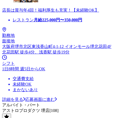
店長は賞与年4回！福利厚生も充実！【未経験OK】
レストラン
月給
225,000
円〜
350,000
円
勤務地
面接地
大阪府堺市北区東浅香山町4-1-12 イオンモール堺北花田4F
北花田駅 徒歩4分、浅香駅 徒歩19分
シフト
1日8時間 週5日からOK
交通費支給
未経験OK
まかないあり
詳細を見る
応募画面に進む
アルバイト・パート
アストロプロダクツ 堺店[108]