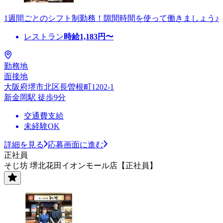
1週間ごとのシフト制勤務！隙間時間を使って働きましょう♪
レストラン
時給
1,183
円〜
勤務地
面接地
大阪府堺市北区長曽根町1202-1
新金岡駅 徒歩9分
交通費支給
未経験OK
詳細を見る
応募画面に進む
正社員
そじ坊 堺北花田イオンモール店【正社員】