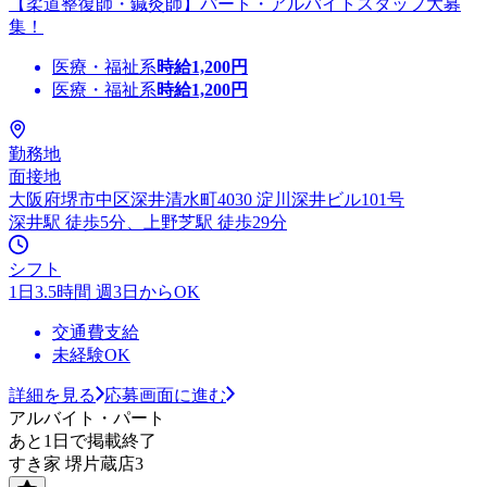
【柔道整復師・鍼灸師】パート・アルバイトスタッフ大募
集！
医療・福祉系
時給
1,200
円
医療・福祉系
時給
1,200
円
勤務地
面接地
大阪府堺市中区深井清水町4030 淀川深井ビル101号
深井駅 徒歩5分、上野芝駅 徒歩29分
シフト
1日3.5時間 週3日からOK
交通費支給
未経験OK
詳細を見る
応募画面に進む
アルバイト・パート
あと1日で掲載終了
すき家 堺片蔵店3