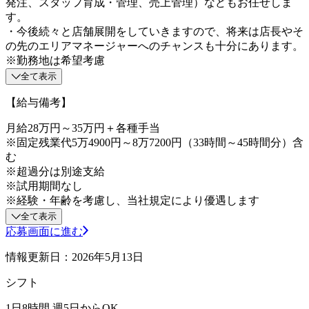
発注、スタッフ育成・管理、売上管理）などもお任せしま
す。
・今後続々と店舗展開をしていきますので、将来は店長やそ
の先のエリアマネージャーへのチャンスも十分にあります。
※勤務地は希望考慮
全て表示
【給与備考】
月給28万円～35万円＋各種手当
※固定残業代5万4900円～8万7200円（33時間～45時間分）含
む
※超過分は別途支給
※試用期間なし
※経験・年齢を考慮し、当社規定により優遇します
全て表示
応募画面に進む
情報更新日：2026年5月13日
シフト
1日8時間 週5日からOK