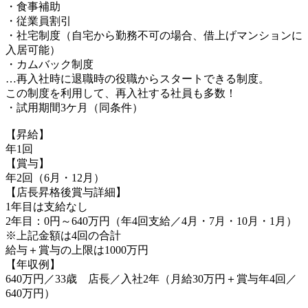
・食事補助
・従業員割引
・社宅制度（自宅から勤務不可の場合、借上げマンションに
入居可能）
・カムバック制度
…再入社時に退職時の役職からスタートできる制度。
この制度を利用して、再入社する社員も多数！
・試用期間3ケ月（同条件）
【昇給】
年1回
【賞与】
年2回（6月・12月）
【店長昇格後賞与詳細】
1年目は支給なし
2年目：0円～640万円（年4回支給／4月・7月・10月・1月）
※上記金額は4回の合計
給与＋賞与の上限は1000万円
【年収例】
640万円／33歳 店長／入社2年（月給30万円＋賞与年4回／
640万円）