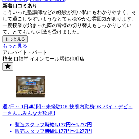
新着口コミあり
こういった塾講師などの経験が無い私にもわかりやすく、そ
して過ごしやすいようなとても穏やかな雰囲気があります。
一度授業が始まった際の皆様の切り替えもしっかりしてい
て、とてもいい刺激を受けました。
もっと見る
もっと見る
アルバイト・パート
柿安 口福堂 イオンモール堺鉄砲町店
週2日～ 1日4時間～未経験OK 扶養内勤務OK バイトデビュ
ーさん…みんな大歓迎!!
製造スタッフ
時給
1,177
円〜
1,277
円
販売スタッフ
時給
1,177
円〜
1,277
円