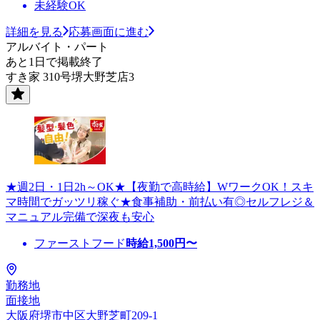
未経験OK
詳細を見る
応募画面に進む
アルバイト・パート
あと1日で掲載終了
すき家 310号堺大野芝店3
★週2日・1日2h～OK★【夜勤で高時給】WワークOK！スキ
マ時間でガッツリ稼ぐ★食事補助・前払い有◎セルフレジ＆
マニュアル完備で深夜も安心
ファーストフード
時給
1,500
円〜
勤務地
面接地
大阪府堺市中区大野芝町209-1