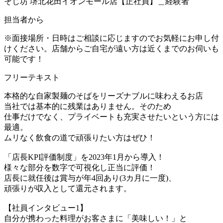
そじ坊 堺北花田イオンモール店【正社員】＿経験者
担当者から
※面接場所・日時はご相談に応じますのでお気軽にお申し付
けください。店舗からご自宅が遠い方は近くまでのお伺いも
可能です！
フリーテキスト
本格的な自家製麺のそばをリーズナブルに味わえるお店
当社では基本的に残業はありません。そのため
仕事だけでなく、プライベートも充実させたいという方には
最適。
ムリなく飲食の道で頑張りたい方はぜひ！
「店長KPI評価制度」を2023年1月から導入！
様々な部分を数字で可視化し正当に評価！
店長に就任後は賞与が年4回あり(3カ月に一度)、
頑張りが収入として還元されます。
【社員インタビュー1】
自分が携わった料理がお客さまに「美味しい！」と