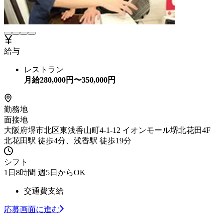
給与
レストラン
月給
280,000
円〜
350,000
円
勤務地
面接地
大阪府堺市北区東浅香山町4-1-12 イオンモール堺北花田4F
北花田駅 徒歩4分、浅香駅 徒歩19分
シフト
1日8時間 週5日からOK
交通費支給
応募画面に進む