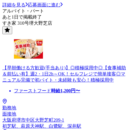
詳細を見る
応募画面に進む
アルバイト・パート
あと1日で掲載終了
すき家 310号堺大野芝店
【早朝働ける方歓迎(手当あり)】◎積極採用中◎【食事補助
＆前払い有】週2・1日2h～OK！セルフレジで簡単接客◎マ
ニュアル完備で初バイト・未経験も安心！積極採用中
ファーストフード
時給
1,200
円〜
勤務地
面接地
大阪府堺市中区大野芝町209-1
初芝駅、萩原天神駅、白鷺駅、深井駅