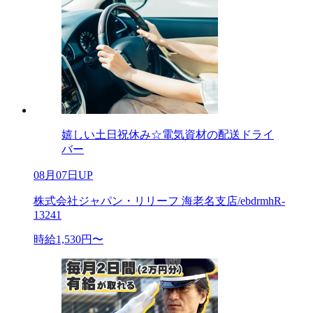
嬉しい土日祝休み☆電気資材の配送ドライ
バー
08月07日UP
株式会社ジャパン・リリーフ 海老名支店/ebdrmhR-
13241
時給1,530円〜