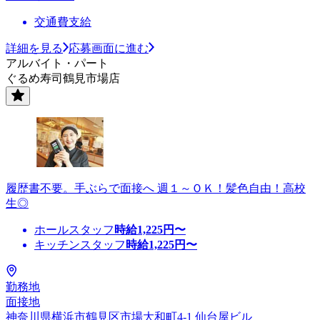
交通費支給
詳細を見る
応募画面に進む
アルバイト・パート
ぐるめ寿司鶴見市場店
履歴書不要。手ぶらで面接へ 週１～ＯＫ！髪色自由！高校
生◎
ホールスタッフ
時給
1,225
円〜
キッチンスタッフ
時給
1,225
円〜
勤務地
面接地
神奈川県横浜市鶴見区市場大和町4-1 仙台屋ビル