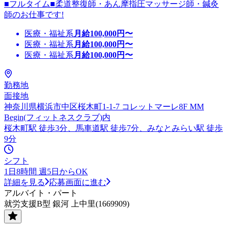
■フルタイム■柔道整復師・あん摩指圧マッサージ師・鍼灸
師のお仕事です!
医療・福祉系
月給
100,000
円〜
医療・福祉系
月給
100,000
円〜
医療・福祉系
月給
100,000
円〜
勤務地
面接地
神奈川県横浜市中区桜木町1-1-7 コレットマーレ8F MM
Begin(フィットネスクラブ)内
桜木町駅 徒歩3分、馬車道駅 徒歩7分、みなとみらい駅 徒歩
9分
シフト
1日8時間 週5日からOK
詳細を見る
応募画面に進む
アルバイト・パート
就労支援B型 銀河 上中里(1669909)