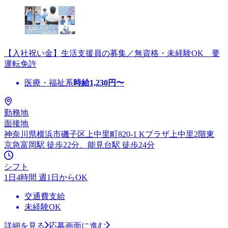
【入社祝い金】生活支援員の募集／無資格・未経験OK 要
運転免許
医療・福祉系
時給
1,230
円〜
勤務地
面接地
神奈川県横浜市磯子区上中里町820-1 Kプラザ上中里2階東
京急富岡駅 徒歩22分、能見台駅 徒歩24分
シフト
1日4時間 週1日からOK
交通費支給
未経験OK
詳細を見る
応募画面に進む