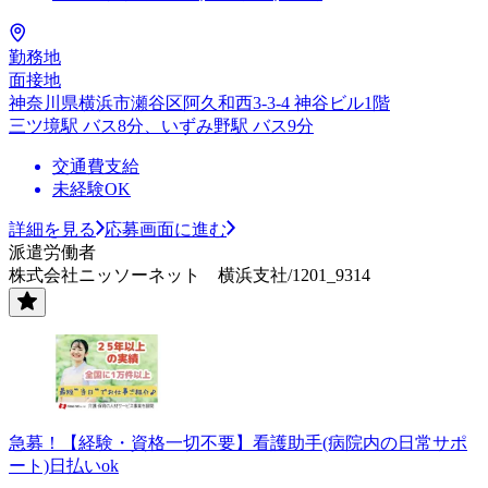
勤務地
面接地
神奈川県横浜市瀬谷区阿久和西3-3-4 神谷ビル1階
三ツ境駅 バス8分、いずみ野駅 バス9分
交通費支給
未経験OK
詳細を見る
応募画面に進む
派遣労働者
株式会社ニッソーネット 横浜支社/1201_9314
急募！【経験・資格一切不要】看護助手(病院内の日常サポ
ート)日払いok