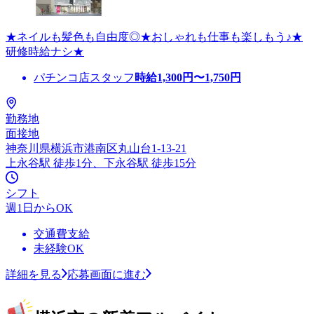
★ネイルも髪色も自由度◎★おしゃれも仕事も楽しもう♪★
研修時給ナシ★
パチンコ店スタッフ
時給
1,300
円〜
1,750
円
勤務地
面接地
神奈川県横浜市港南区丸山台1-13-21
上永谷駅 徒歩1分、下永谷駅 徒歩15分
シフト
週1日からOK
交通費支給
未経験OK
詳細を見る
応募画面に進む