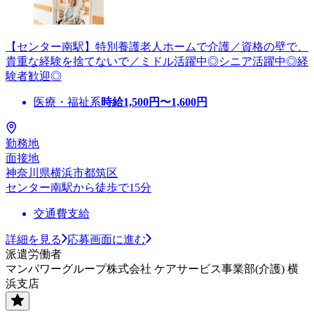
【センター南駅】特別養護老人ホームで介護／資格の壁で、
貴重な経験を捨てないで／ミドル活躍中◎シニア活躍中◎経
験者歓迎◎
医療・福祉系
時給
1,500
円〜
1,600
円
勤務地
面接地
神奈川県横浜市都筑区
センター南駅から徒歩で15分
交通費支給
詳細を見る
応募画面に進む
派遣労働者
マンパワーグループ株式会社 ケアサービス事業部(介護) 横
浜支店