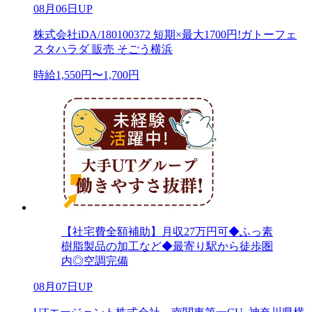
08月06日UP
株式会社iDA/180100372 短期×最大1700円!ガトーフェ
スタハラダ 販売 そごう横浜
時給1,550円〜1,700円
【社宅費全額補助】月収27万円可◆ふっ素
樹脂製品の加工など◆最寄り駅から徒歩圏
内◎空調完備
08月07日UP