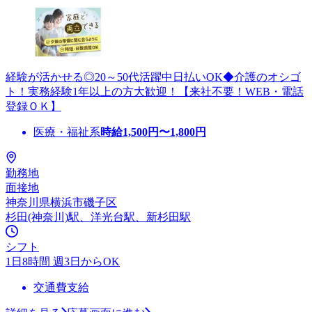
経験が活かせる◎20～50代活躍中日払いOK◆介護のオシゴ
ト！実務経験1年以上の方大歓迎！【来社不要！WEB・電話
登録ＯＫ】
医療・福祉系
時給
1,500
円〜
1,800
円
勤務地
面接地
神奈川県横浜市磯子区
杉田(神奈川)駅、洋光台駅、新杉田駅
シフト
1日8時間 週3日からOK
交通費支給