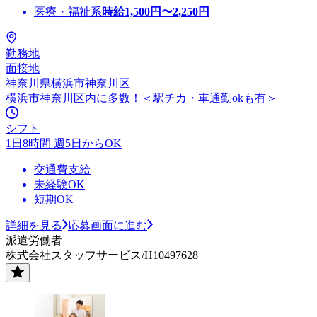
医療・福祉系
時給
1,500
円〜
2,250
円
勤務地
面接地
神奈川県横浜市神奈川区
横浜市神奈川区内に多数！＜駅チカ・車通勤okも有＞
シフト
1日8時間 週5日からOK
交通費支給
未経験OK
短期OK
詳細を見る
応募画面に進む
派遣労働者
株式会社スタッフサービス/H10497628