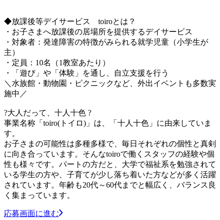
◆放課後等デイサービス toiroとは？
・お子さまへ放課後の居場所を提供するデイサービス
・対象者：発達障害の特徴がみられる就学児童（小学生が
主）
・定員：10名（1教室あたり）
・「遊び」や「体験」を通し、自立支援を行う
＼水族館・動物園・ピクニックなど、外出イベントも多数実
施中／
?大人だって、十人十色 ?
事業名称「toiro(トイロ)」は、「十人十色」に由来していま
す。
お子さまの可能性は多種多様で、毎日それぞれの個性と真剣
に向き合っています。そんなtoiroで働くスタッフの経験や個
性も様々です。パートの方だと、大学で福祉系を勉強されて
いる学生の方や、子育てが少し落ち着いた方などが多く活躍
されています。年齢も20代～60代までと幅広く、バランス良
く集まっています。
応募画面に進む