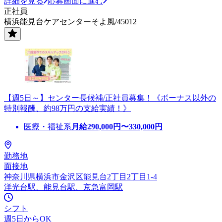
詳細を見る
応募画面に進む
正社員
横浜能見台ケアセンターそよ風/45012
【週5日～】センター長候補/正社員募集！《ボーナス以外の
特別報酬、約98万円の支給実績！》
医療・福祉系
月給
290,000
円〜
330,000
円
勤務地
面接地
神奈川県横浜市金沢区能見台2丁目2丁目1-4
洋光台駅、能見台駅、京急富岡駅
シフト
週5日からOK