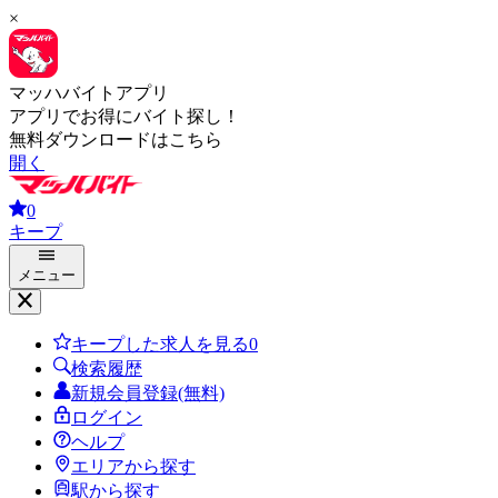
×
マッハバイトアプリ
アプリでお得にバイト探し！
無料ダウンロードはこちら
開く
0
キープ
メニュー
キープした求人を見る
0
検索履歴
新規会員登録(無料)
ログイン
ヘルプ
エリアから探す
駅から探す