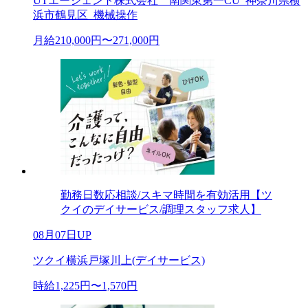
UTエージェント株式会社 南関東第一CU_神奈川県横
浜市鶴見区_機械操作
月給210,000円〜271,000円
勤務日数応相談/スキマ時間を有効活用【ツ
クイのデイサービス/調理スタッフ求人】
08月07日UP
ツクイ横浜戸塚川上(デイサービス)
時給1,225円〜1,570円