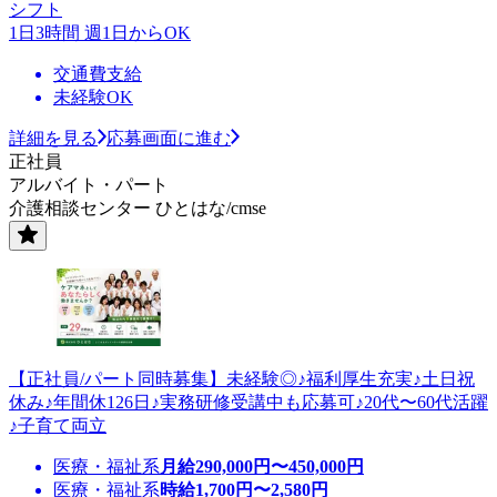
シフト
1日3時間 週1日からOK
交通費支給
未経験OK
詳細を見る
応募画面に進む
正社員
アルバイト・パート
介護相談センター ひとはな/cmse
【正社員/パート同時募集】未経験◎♪福利厚生充実♪土日祝
休み♪年間休126日♪実務研修受講中も応募可♪20代〜60代活躍
♪子育て両立
医療・福祉系
月給
290,000
円〜
450,000
円
医療・福祉系
時給
1,700
円〜
2,580
円