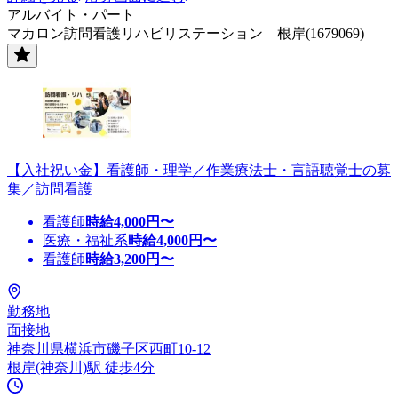
アルバイト・パート
マカロン訪問看護リハビリステーション 根岸(1679069)
【入社祝い金】看護師・理学／作業療法士・言語聴覚士の募
集／訪問看護
看護師
時給
4,000
円〜
医療・福祉系
時給
4,000
円〜
看護師
時給
3,200
円〜
勤務地
面接地
神奈川県横浜市磯子区西町10-12
根岸(神奈川)駅 徒歩4分