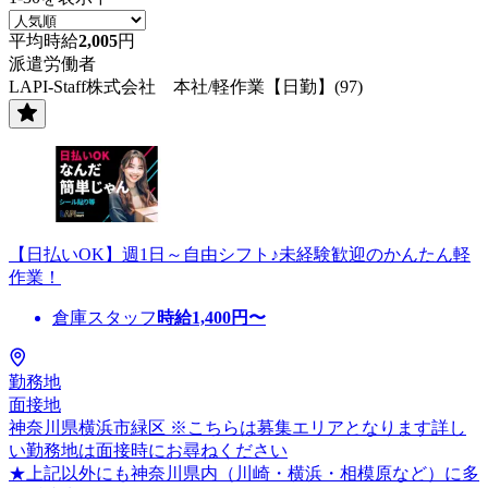
平均時給
2,005
円
派遣労働者
LAPI-Staff株式会社 本社/軽作業【日勤】(97)
【日払いOK】週1日～自由シフト♪未経験歓迎のかんたん軽
作業！
倉庫スタッフ
時給
1,400
円〜
勤務地
面接地
神奈川県横浜市緑区 ※こちらは募集エリアとなります詳し
い勤務地は面接時にお尋ねください
★上記以外にも神奈川県内（川崎・横浜・相模原など）に多