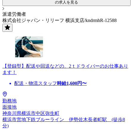
の求人を見る
派遣労働者
株式会社ジャパン・リリーフ 横浜支店/kndrmhR-12588
【登録型】配送や回送などの、2ｔドライバーのお仕事あり
ます！
配送・物流スタッフ
時給
1,600
円〜
勤務地
面接地
神奈川県横浜市中区弥生町
横浜市営地下鉄ブルーライン 伊勢佐木長者町駅 (徒歩8
分)