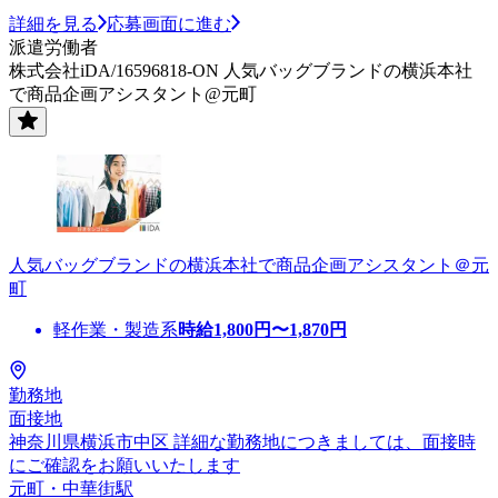
詳細を見る
応募画面に進む
派遣労働者
株式会社iDA/16596818-ON 人気バッグブランドの横浜本社
で商品企画アシスタント@元町
人気バッグブランドの横浜本社で商品企画アシスタント＠元
町
軽作業・製造系
時給
1,800
円〜
1,870
円
勤務地
面接地
神奈川県横浜市中区 詳細な勤務地につきましては、面接時
にご確認をお願いいたします
元町・中華街駅