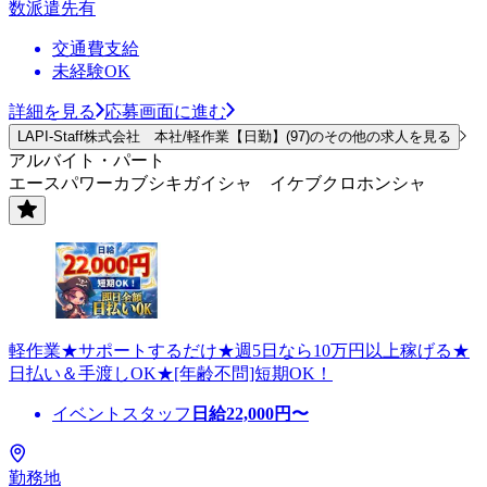
数派遣先有
交通費支給
未経験OK
詳細を見る
応募画面に進む
LAPI-Staff株式会社 本社/軽作業【日勤】(97)のその他の求人を見る
アルバイト・パート
エースパワーカブシキガイシャ イケブクロホンシャ
軽作業★サポートするだけ★週5日なら10万円以上稼げる★
日払い＆手渡しOK★[年齢不問]短期OK！
イベントスタッフ
日給
22,000
円〜
勤務地