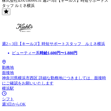
株式会社iDA/18099131 週2~3日【キールズ】時短サポートス
タッフ ルミネ横浜
週2～3日【キールズ】時短サポートスタッフ ルミネ横浜
ビューティー系
時給
1,600
円〜
1,880
円
勤務地
面接地
神奈川県横浜市西区 詳細な勤務地につきましては、面接時
にご確認をお願いいたします
横浜駅
シフト
週3日からOK