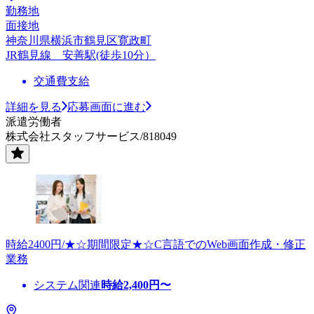
勤務地
面接地
神奈川県横浜市鶴見区寛政町
JR鶴見線 安善駅(徒歩10分）
交通費支給
詳細を見る
応募画面に進む
派遣労働者
株式会社スタッフサービス/818049
時給2400円/★☆期間限定★☆C言語でのWeb画面作成・修正
業務
システム関連
時給
2,400
円〜