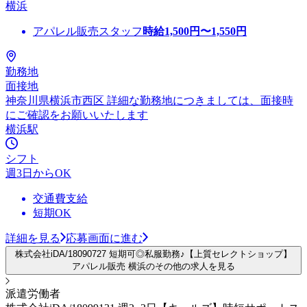
横浜
アパレル販売スタッフ
時給
1,500
円〜
1,550
円
勤務地
面接地
神奈川県横浜市西区 詳細な勤務地につきましては、面接時
にご確認をお願いいたします
横浜駅
シフト
週3日からOK
交通費支給
短期OK
詳細を見る
応募画面に進む
株式会社iDA/18090727 短期可◎私服勤務♪【上質セレクトショップ】
アパレル販売 横浜のその他の求人を見る
派遣労働者