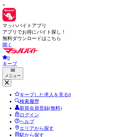
×
マッハバイトアプリ
アプリでお得にバイト探し！
無料ダウンロードはこちら
開く
0
キープ
メニュー
キープした求人を見る
0
検索履歴
新規会員登録(無料)
ログイン
ヘルプ
エリアから探す
駅から探す