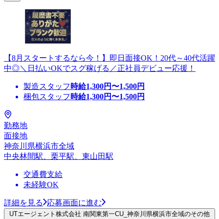
【8月スタートするなら今！】即日面接OK！20代～40代活躍
中◎＼日払いOKでスグ稼げる／正社員デビュー応援！
製造スタッフ
時給
1,300
円〜
1,500
円
梱包スタッフ
時給
1,300
円〜
1,500
円
勤務地
面接地
神奈川県横浜市全域
中央林間駅、栗平駅、東山田駅
交通費支給
未経験OK
詳細を見る
応募画面に進む
UTエージェント株式会社 南関東第一CU_神奈川県横浜市全域のその他