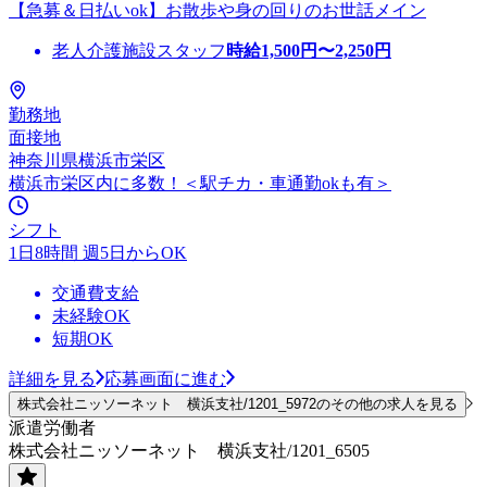
【急募＆日払いok】お散歩や身の回りのお世話メイン
老人介護施設スタッフ
時給
1,500
円〜
2,250
円
勤務地
面接地
神奈川県横浜市栄区
横浜市栄区内に多数！＜駅チカ・車通勤okも有＞
シフト
1日8時間 週5日からOK
交通費支給
未経験OK
短期OK
詳細を見る
応募画面に進む
株式会社ニッソーネット 横浜支社/1201_5972のその他の求人を見る
派遣労働者
株式会社ニッソーネット 横浜支社/1201_6505