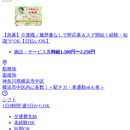
【急募】介護職／履歴書なしで即応募＆スグ開始！経験・知
識"0"OK【日払いOK】
施設・サービス系
時給
1,500
円〜
2,250
円
勤務地
面接地
神奈川県横浜市中区
横浜市中区内に多数！＜駅チカ・車通勤okも有＞
シフト
1日8時間 週5日からOK
交通費支給
未経験OK
短期OK