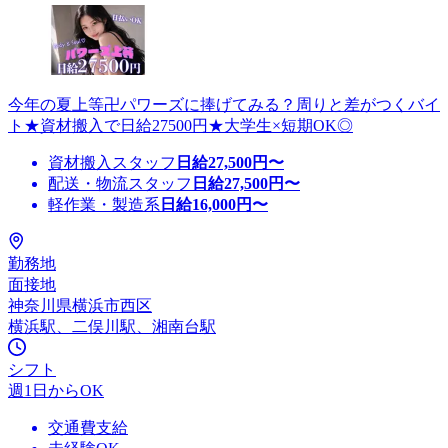
今年の夏上等卍パワーズに捧げてみる？周りと差がつくバイ
ト★資材搬入で日給27500円★大学生×短期OK◎
資材搬入スタッフ
日給
27,500
円〜
配送・物流スタッフ
日給
27,500
円〜
軽作業・製造系
日給
16,000
円〜
勤務地
面接地
神奈川県横浜市西区
横浜駅、二俣川駅、湘南台駅
シフト
週1日からOK
交通費支給