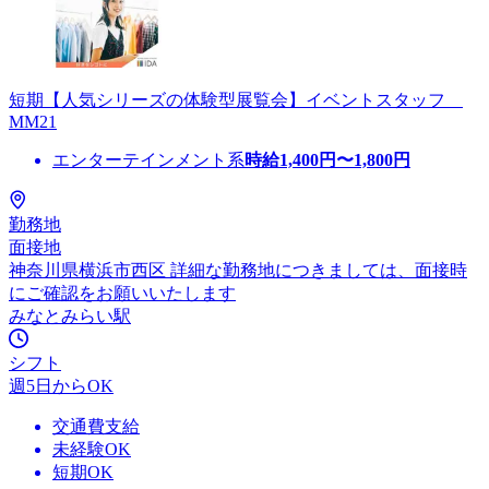
短期【人気シリーズの体験型展覧会】イベントスタッフ
MM21
エンターテインメント系
時給
1,400
円〜
1,800
円
勤務地
面接地
神奈川県横浜市西区 詳細な勤務地につきましては、面接時
にご確認をお願いいたします
みなとみらい駅
シフト
週5日からOK
交通費支給
未経験OK
短期OK