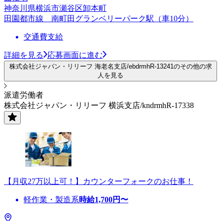
神奈川県横浜市瀬谷区卸本町
田園都市線 南町田グランベリーパーク駅（車10分）
交通費支給
詳細を見る
応募画面に進む
株式会社ジャパン・リリーフ 海老名支店/ebdrmhR-13241のその他の求
人を見る
派遣労働者
株式会社ジャパン・リリーフ 横浜支店/kndrmhR-17338
【月収27万以上可！】カウンターフォークのお仕事！
軽作業・製造系
時給
1,700
円〜