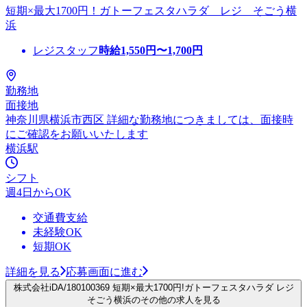
短期×最大1700円！ガトーフェスタハラダ レジ そごう横
浜
レジスタッフ
時給
1,550
円〜
1,700
円
勤務地
面接地
神奈川県横浜市西区 詳細な勤務地につきましては、面接時
にご確認をお願いいたします
横浜駅
シフト
週4日からOK
交通費支給
未経験OK
短期OK
詳細を見る
応募画面に進む
株式会社iDA/180100369 短期×最大1700円!ガトーフェスタハラダ レジ
そごう横浜のその他の求人を見る