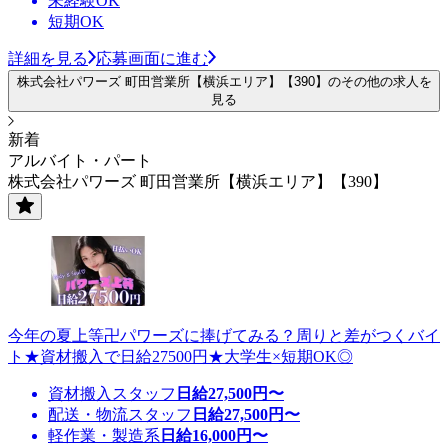
未経験OK
短期OK
詳細を見る
応募画面に進む
株式会社パワーズ 町田営業所【横浜エリア】【390】のその他の求人を
見る
新着
アルバイト・パート
株式会社パワーズ 町田営業所【横浜エリア】【390】
今年の夏上等卍パワーズに捧げてみる？周りと差がつくバイ
ト★資材搬入で日給27500円★大学生×短期OK◎
資材搬入スタッフ
日給
27,500
円〜
配送・物流スタッフ
日給
27,500
円〜
軽作業・製造系
日給
16,000
円〜