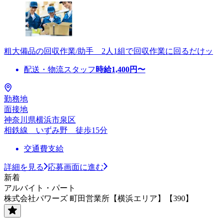
粗大備品の回収作業/助手 2人1組で回収作業に回るだけッ
配送・物流スタッフ
時給
1,400
円〜
勤務地
面接地
神奈川県横浜市泉区
相鉄線 いずみ野 徒歩15分
交通費支給
詳細を見る
応募画面に進む
新着
アルバイト・パート
株式会社パワーズ 町田営業所【横浜エリア】【390】