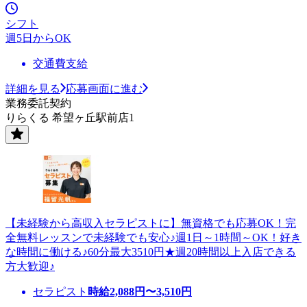
シフト
週5日からOK
交通費支給
詳細を見る
応募画面に進む
業務委託契約
りらくる 希望ヶ丘駅前店1
【未経験から高収入セラピストに】無資格でも応募OK！完
全無料レッスンで未経験でも安心♪週1日～1時間～OK！好き
な時間に働ける♪60分最大3510円★週20時間以上入店できる
方大歓迎♪
セラピスト
時給
2,088
円〜
3,510
円