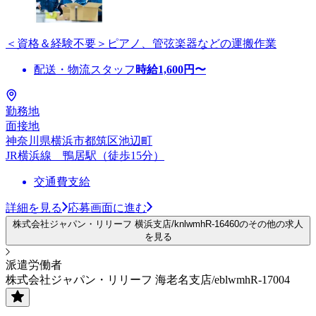
＜資格＆経験不要＞ピアノ、管弦楽器などの運搬作業
配送・物流スタッフ
時給
1,600
円〜
勤務地
面接地
神奈川県横浜市都筑区池辺町
JR横浜線 鴨居駅（徒歩15分）
交通費支給
詳細を見る
応募画面に進む
株式会社ジャパン・リリーフ 横浜支店/knlwmhR-16460のその他の求人
を見る
派遣労働者
株式会社ジャパン・リリーフ 海老名支店/eblwmhR-17004