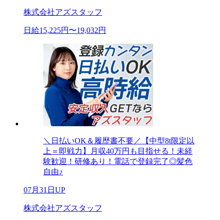
株式会社アズスタッフ
日給15,225円〜19,032円
＼日払いOK＆履歴書不要／【中型8t限定以
上＝即戦力】月収40万円も目指せる！未経
験歓迎！研修あり！電話で登録完了◎髪色
自由♪
07月31日UP
株式会社アズスタッフ