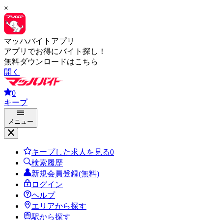
×
マッハバイトアプリ
アプリでお得にバイト探し！
無料ダウンロードはこちら
開く
0
キープ
メニュー
キープした求人を見る
0
検索履歴
新規会員登録(無料)
ログイン
ヘルプ
エリアから探す
駅から探す