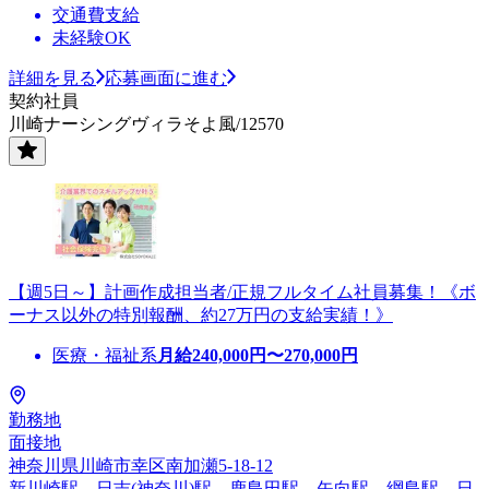
交通費支給
未経験OK
詳細を見る
応募画面に進む
契約社員
川崎ナーシングヴィラそよ風/12570
【週5日～】計画作成担当者/正規フルタイム社員募集！《ボ
ーナス以外の特別報酬、約27万円の支給実績！》
医療・福祉系
月給
240,000
円〜
270,000
円
勤務地
面接地
神奈川県川崎市幸区南加瀬5-18-12
新川崎駅、日吉(神奈川)駅、鹿島田駅、矢向駅、綱島駅、日