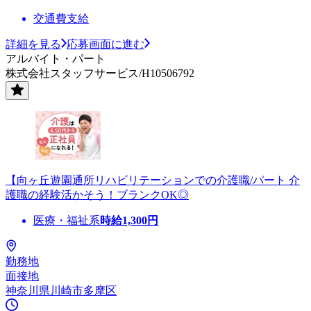
交通費支給
詳細を見る
応募画面に進む
アルバイト・パート
株式会社スタッフサービス/H10506792
【向ヶ丘遊園通所リハビリテーションでの介護職/パート 介
護職の経験活かそう！ブランクOK◎
医療・福祉系
時給
1,300
円
勤務地
面接地
神奈川県川崎市多摩区