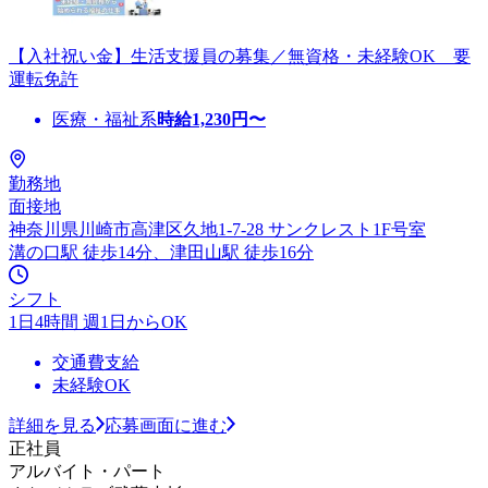
【入社祝い金】生活支援員の募集／無資格・未経験OK 要
運転免許
医療・福祉系
時給
1,230
円〜
勤務地
面接地
神奈川県川崎市高津区久地1-7-28 サンクレスト1F号室
溝の口駅 徒歩14分、津田山駅 徒歩16分
シフト
1日4時間 週1日からOK
交通費支給
未経験OK
詳細を見る
応募画面に進む
正社員
アルバイト・パート