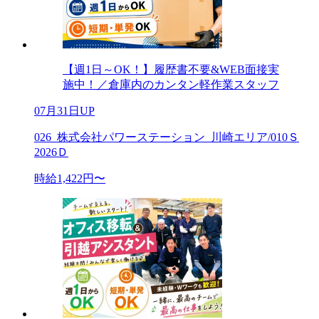
【週1日～OK！】履歴書不要&WEB面接実
施中！／倉庫内のカンタン軽作業スタッフ
07月31日UP
026_株式会社パワーステーション_川崎エリア/010Ｓ
2026Ｄ
時給1,422円〜