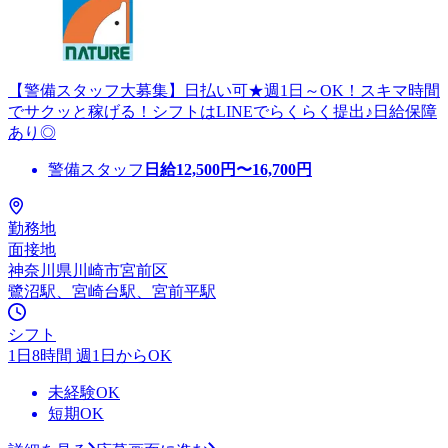
【警備スタッフ大募集】日払い可★週1日～OK！スキマ時間
でサクッと稼げる！シフトはLINEでらくらく提出♪日給保障
あり◎
警備スタッフ
日給
12,500
円〜
16,700
円
勤務地
面接地
神奈川県川崎市宮前区
鷺沼駅、宮崎台駅、宮前平駅
シフト
1日8時間 週1日からOK
未経験OK
短期OK