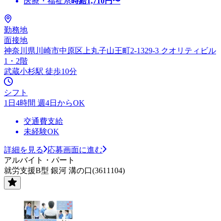
医療・福祉系
時給
1,710
円〜
勤務地
面接地
神奈川県川崎市中原区上丸子山王町2-1329-3 クオリティビル
1・2階
武蔵小杉駅 徒歩10分
シフト
1日4時間 週4日からOK
交通費支給
未経験OK
詳細を見る
応募画面に進む
アルバイト・パート
就労支援B型 銀河 溝の口(3611104)