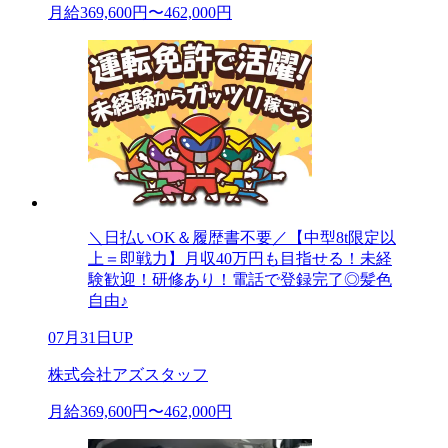
月給369,600円〜462,000円
＼日払いOK＆履歴書不要／【中型8t限定以
上＝即戦力】月収40万円も目指せる！未経
験歓迎！研修あり！電話で登録完了◎髪色
自由♪
07月31日UP
株式会社アズスタッフ
月給369,600円〜462,000円