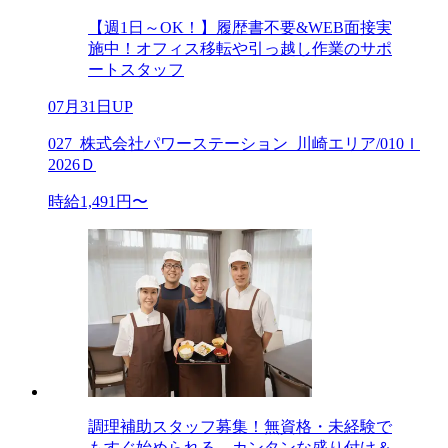
【週1日～OK！】履歴書不要&WEB面接実
施中！オフィス移転や引っ越し作業のサポ
ートスタッフ
07月31日UP
027_株式会社パワーステーション_川崎エリア/010Ｉ
2026Ｄ
時給1,491円〜
調理補助スタッフ募集！無資格・未経験で
もすぐ始められる、カンタンな盛り付け＆