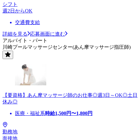
シフト
週2日からOK
交通費支給
詳細を見る
応募画面に進む
アルバイト・パート
川崎プールマッサージセンター(あん摩マッサージ指圧師)
【要資格】あん摩マッサージ師のお仕事◎週3日～OK◎土日
休み◎
医療・福祉系
時給
1,500
円〜
1,800
円
勤務地
面接地