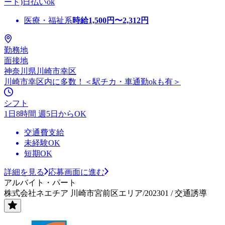
ート)日払いok
医療・福祉系
時給
1,500
円〜
2,312
円
勤務地
面接地
神奈川県川崎市幸区
川崎市幸区内に多数！＜駅チカ・車通勤okも有＞
シフト
1日8時間 週5日からOK
交通費支給
未経験OK
短期OK
詳細を見る
応募画面に進む
アルバイト・パート
株式会社ネエチア 川崎市宮前区エリア/202301 / 交通誘導