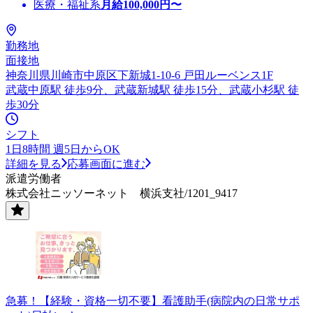
医療・福祉系
月給
100,000
円〜
勤務地
面接地
神奈川県川崎市中原区下新城1-10-6 戸田ルーベンス1F
武蔵中原駅 徒歩9分、武蔵新城駅 徒歩15分、武蔵小杉駅 徒
歩30分
シフト
1日8時間 週5日からOK
詳細を見る
応募画面に進む
派遣労働者
株式会社ニッソーネット 横浜支社/1201_9417
急募！【経験・資格一切不要】看護助手(病院内の日常サポ