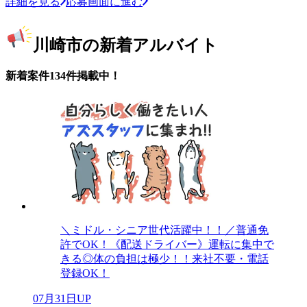
詳細を見る
応募画面に進む
川崎市の新着アルバイト
新着案件134件掲載中！
＼ミドル・シニア世代活躍中！！／普通免
許でOK！《配送ドライバー》運転に集中で
きる◎体の負担は極少！！来社不要・電話
登録OK！
07月31日UP