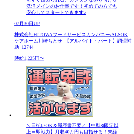
洗浄メインのお仕事です！初めての方でも
安心してスタートできます♪
07月30日UP
株式会社HITOWAフードサービスカンパニー/ALSOK
ケアホーム川崎ちとせ_【アルバイト・パート】調理補
助_12744
時給1,225円〜
＼日払いOK＆履歴書不要／【中型8t限定以
上＝即戦力】月収40万円も目指せる！未経