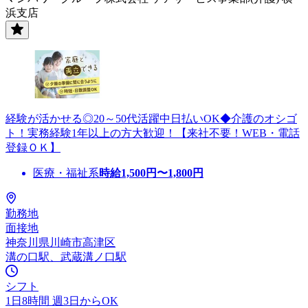
浜支店
経験が活かせる◎20～50代活躍中日払いOK◆介護のオシゴ
ト！実務経験1年以上の方大歓迎！【来社不要！WEB・電話
登録ＯＫ】
医療・福祉系
時給
1,500
円〜
1,800
円
勤務地
面接地
神奈川県川崎市高津区
溝の口駅、武蔵溝ノ口駅
シフト
1日8時間 週3日からOK