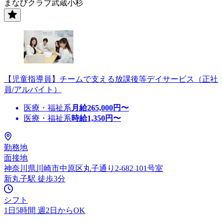
まなびクラブ武蔵小杉
【児童指導員】チームで支える放課後等デイサービス（正社
員/アルバイト）
医療・福祉系
月給
265,000
円〜
医療・福祉系
時給
1,350
円〜
勤務地
面接地
神奈川県川崎市中原区丸子通り2-682 101号室
新丸子駅 徒歩3分
シフト
1日5時間 週2日からOK