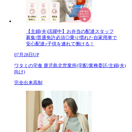
【主婦(夫)活躍中】お弁当の配達スタッフ
募集!普通免許必須◎乗り慣れた自家用車で
安心配達♪子供を連れて働ける！
07月28日UP
ワタミの宅食 鹿児島北営業所(宅配/業務委託/主婦(夫)
向け)
完全出来高制