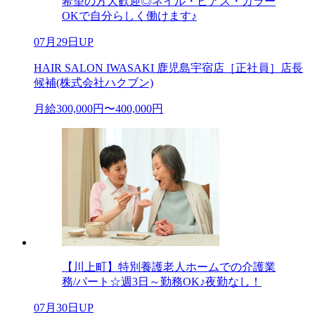
希望の方大歓迎◎ネイル・ピアス・カラー
OKで自分らしく働けます♪
07月29日UP
HAIR SALON IWASAKI 鹿児島宇宿店［正社員］店長
候補(株式会社ハクブン)
月給300,000円〜400,000円
【川上町】特別養護老人ホームでの介護業
務/パート☆週3日～勤務OK♪夜勤なし！
07月30日UP