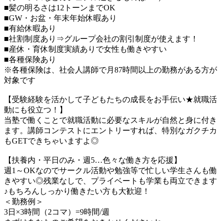
■髪の明るさは12トーンまでOK
■GW・お盆・年末年始休暇あり
■有給休暇あり
■社割制度あり⇒グループ会社の割引制度が使えます！
■産休・育休制度実績ありで女性も働きやすい
■各種保険あり
※各種保険は、社会人講師で月87時間以上の勤務がある方が
対象です
【受験経験を活かして子どもたちの成長をお手伝い★就職活
動にも役立つ！】
当塾で働くことで就職活動に必要なスキルが自然と身に付き
ます。講師コンテストにエントリーすれば、特別なガクチカ
もGETできちゃいますよ◎
【扶養内・平日のみ・週5…色々な働き方を応援】
週1～OKなのでサークル活動や勉強等で忙しい学生さんも働
きやすい◎残業なしで、プライベートも学業も両立できます
♪もちろんしっかり働きたい方も大歓迎！
＜勤務例＞
3日×3時間（2コマ）=9時間/週