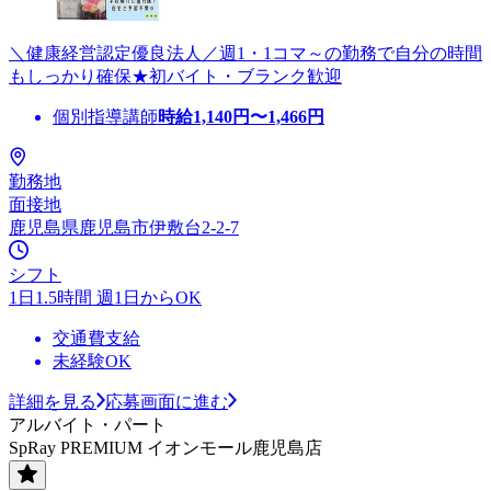
＼健康経営認定優良法人／週1・1コマ～の勤務で自分の時間
もしっかり確保★初バイト・ブランク歓迎
個別指導講師
時給
1,140
円〜
1,466
円
勤務地
面接地
鹿児島県鹿児島市伊敷台2-2-7
シフト
1日1.5時間 週1日からOK
交通費支給
未経験OK
詳細を見る
応募画面に進む
アルバイト・パート
SpRay PREMIUM イオンモール鹿児島店