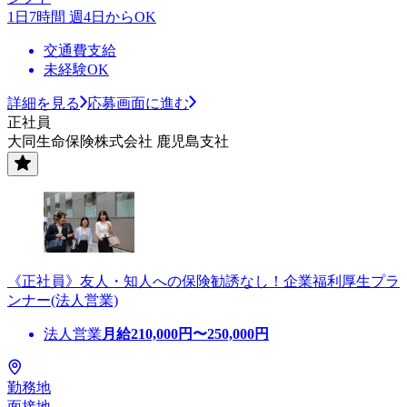
1日7時間 週4日からOK
交通費支給
未経験OK
詳細を見る
応募画面に進む
正社員
大同生命保険株式会社 鹿児島支社
《正社員》友人・知人への保険勧誘なし！企業福利厚生プラ
ンナー(法人営業)
法人営業
月給
210,000
円〜
250,000
円
勤務地
面接地