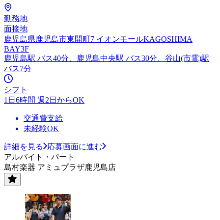
勤務地
面接地
鹿児島県鹿児島市東開町7 イオンモールKAGOSHIMA
BAY3F
鹿児島駅 バス40分、鹿児島中央駅 バス30分、谷山(市電)駅
バス7分
シフト
1日6時間 週2日からOK
交通費支給
未経験OK
詳細を見る
応募画面に進む
アルバイト・パート
島村楽器 アミュプラザ鹿児島店