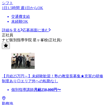
シフト
1日1.5時間 週1日からOK
交通費支給
未経験OK
詳細を見る
応募画面に進む
正社員
ナビ個別指導学院 星ヶ峯校(正社員)
【月給25万円～】未経験歓迎！塾の教室長募集★充実の研修
制度あり◎エリア外への転勤なし
個別指導講師
月給
250,000
円〜
勤務地