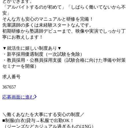
とができます。
「アルバイトするのが初めて」「しばらく働いてないから不
安」
そんな方も安心のマニュアルと研修を完備！
先輩講師の多くは未経験スタートなんです。
初期研修から塾講師デビューまで、映像や実演でしっかり丁
寧にお教えします！
▼就活生に嬉しい制度あり▼
・新卒採用優遇制度（一次試験を免除）
・教員採用・公務員採用支援（試験合格に向けた準備や対策
セミナーを開催）
求人番号
367657
応募画面に進む
＼働くあなたを大事にする安心の制度／
■制服(白衣)貸与→私服で出勤OK！
（ジーンズなどカジュアル過ぎるものはNG）