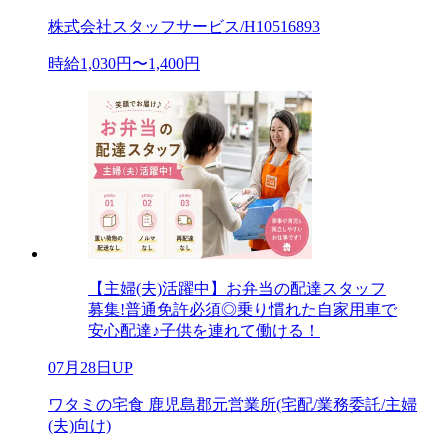
株式会社スタッフサービス/H10516893
時給1,030円〜1,400円
【主婦(夫)活躍中】お弁当の配達スタッフ
募集!普通免許必須◎乗り慣れた自家用車で
安心配達♪子供を連れて働ける！
07月28日UP
ワタミの宅食 鹿児島郡元営業所(宅配/業務委託/主婦
(夫)向け)