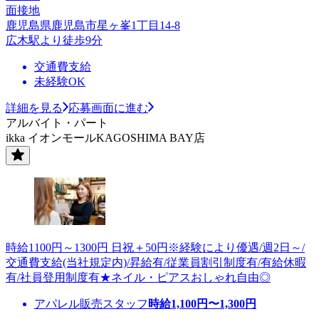
面接地
鹿児島県鹿児島市星ヶ峯1丁目14-8
広木駅より徒歩9分
交通費支給
未経験OK
詳細を見る
応募画面に進む
アルバイト・パート
ikka イオンモールKAGOSHIMA BAY店
時給1100円～1300円 日祝＋50円※経験により優遇/週2日～/
交通費支給(当社規定内)/昇給有/従業員割引制度有/有給休暇
有/社員登用制度有★ネイル・ピアスおしゃれ自由◎
アパレル販売スタッフ
時給
1,100
円〜
1,300
円