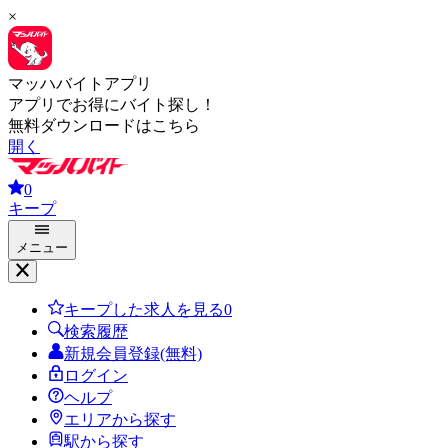
×
マッハバイトアプリ
アプリでお得にバイト探し！
無料ダウンロードはこちら
開く
0
キープ
メニュー
キープした求人を見る
0
検索履歴
新規会員登録(無料)
ログイン
ヘルプ
エリアから探す
駅から探す