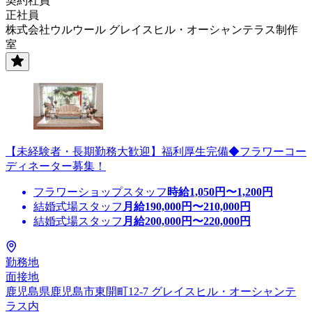
契約社員
正社員
株式会社ウルウール グレイスヒル・オーシャンテラス制作
室
【未経験者・長期勤務大歓迎】福利厚生完備◆フラワーコー
ディネーター募集！
フラワーショップスタッフ
時給
1,050
円〜
1,200
円
結婚式場スタッフ
月給
190,000
円〜
210,000
円
結婚式場スタッフ
月給
200,000
円〜
220,000
円
勤務地
面接地
鹿児島県鹿児島市東開町12-7 グレイスヒル・オーシャンテ
ラス内