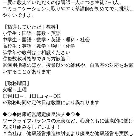
一度に教えていただくのは講師一人につき生徒2～3人。
コミュニケーションも取りやすく塾講師が初めてでも挑戦し
やすいですよ。
【指導していただく教科】
小学生：国語・算数・英語
中学生：国語・数学・英語・理科・社会
高校生：英語・数学・物理・化学
◎学年や教科はご相談ください
◎複数教科指導できる方歓迎！
※個別指導のほか、授業以外の雑務や、自習室の対応をお願
いすることがあります
【勤務曜日】
火曜～土曜
◎週1日～、1日1コマ～OK
※勤務時間や定休日は教室により異なります
◆◇◆健康経営認定優良法人◆◇◆
ワークライフバランスの充実など、心身ともに健康的に働け
る取り組みをしています！
＊当社は、健康経営推進検討会より優良な健康経営を実践し