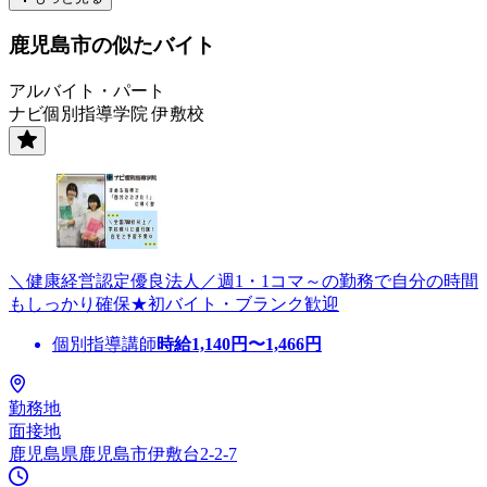
鹿児島市の似たバイト
アルバイト・パート
ナビ個別指導学院 伊敷校
＼健康経営認定優良法人／週1・1コマ～の勤務で自分の時間
もしっかり確保★初バイト・ブランク歓迎
個別指導講師
時給
1,140
円〜
1,466
円
勤務地
面接地
鹿児島県鹿児島市伊敷台2-2-7