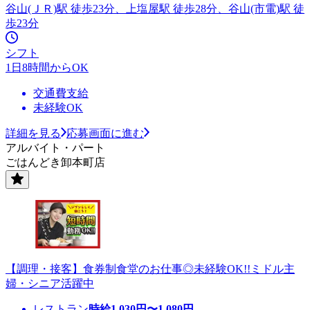
谷山(ＪＲ)駅 徒歩23分、上塩屋駅 徒歩28分、谷山(市電)駅 徒
歩23分
シフト
1日8時間からOK
交通費支給
未経験OK
詳細を見る
応募画面に進む
アルバイト・パート
ごはんどき卸本町店
【調理・接客】食券制食堂のお仕事◎未経験OK!!ミドル主
婦・シニア活躍中
レストラン
時給
1,030
円〜
1,080
円