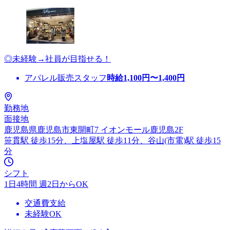
◎未経験→社員が目指せる！
アパレル販売スタッフ
時給
1,100
円〜
1,400
円
勤務地
面接地
鹿児島県鹿児島市東開町7 イオンモール鹿児島2F
笹貫駅 徒歩15分、上塩屋駅 徒歩11分、谷山(市電)駅 徒歩15
分
シフト
1日4時間 週2日からOK
交通費支給
未経験OK