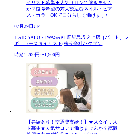
イリスト募集★人気サロンで働きません
か？復職希望の方大歓迎◎ネイル・ピア
ス・カラーOKで自分らしく働けます♪
07月29日UP
HAIR SALON IWASAKI 鹿児島坂之上店［パート］レ
ギュラースタイリスト(株式会社ハクブン)
時給1,200円〜1,600円
【昇給あり！交通費支給！】★スタイリス
ト募集★人気サロンで働きませんか？復職