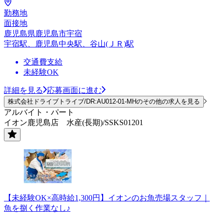
勤務地
面接地
鹿児島県鹿児島市宇宿
宇宿駅、鹿児島中央駅、谷山(ＪＲ)駅
交通費支給
未経験OK
詳細を見る
応募画面に進む
株式会社ドライブトライブ/DR:AU012-01-MHのその他の求人を見る
アルバイト・パート
イオン鹿児島店 水産(長期)/SSKS01201
【未経験OK×高時給1,300円】イオンのお魚売場スタッフ｜
魚を捌く作業なし♪