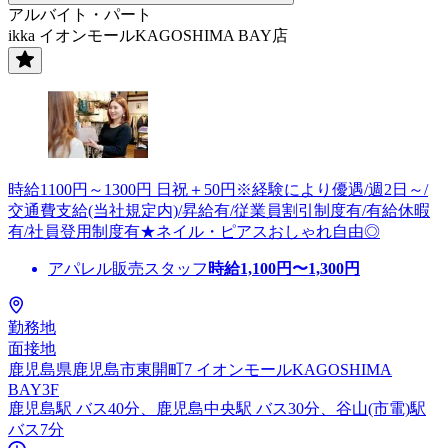
アルバイト・パート
ikka イオンモールKAGOSHIMA BAY店
時給1100円～1300円 日祝＋50円※経験により優遇/週2日～/
交通費支給(当社規定内)/昇給有/従業員割引制度有/有給休暇
有/社員登用制度有★ネイル・ピアスおしゃれ自由◎
アパレル販売スタッフ
時給
1,100
円〜
1,300
円
勤務地
面接地
鹿児島県鹿児島市東開町7 イオンモールKAGOSHIMA
BAY3F
鹿児島駅 バス40分、鹿児島中央駅 バス30分、谷山(市電)駅
バス7分