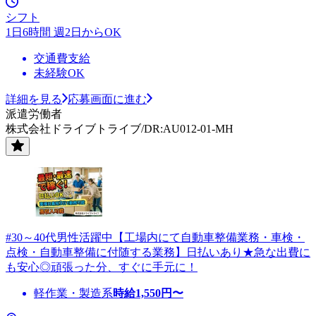
シフト
1日6時間 週2日からOK
交通費支給
未経験OK
詳細を見る
応募画面に進む
派遣労働者
株式会社ドライブトライブ/DR:AU012-01-MH
#30～40代男性活躍中【工場内にて自動車整備業務・車検・
点検・自動車整備に付随する業務】日払いあり★急な出費に
も安心◎頑張った分、すぐに手元に！
軽作業・製造系
時給
1,550
円〜