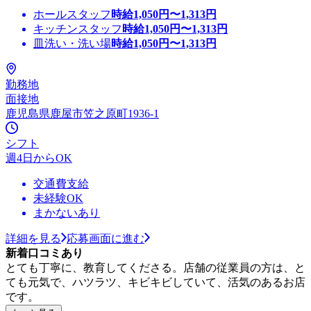
ホールスタッフ
時給
1,050
円〜
1,313
円
キッチンスタッフ
時給
1,050
円〜
1,313
円
皿洗い・洗い場
時給
1,050
円〜
1,313
円
勤務地
面接地
鹿児島県鹿屋市笠之原町1936-1
シフト
週4日からOK
交通費支給
未経験OK
まかないあり
詳細を見る
応募画面に進む
新着口コミあり
とても丁寧に、教育してくださる。店舗の従業員の方は、と
ても元気で、ハツラツ、キビキビしていて、活気のあるお店
です。