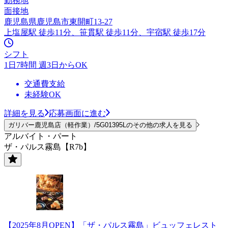
勤務地
面接地
鹿児島県鹿児島市東開町13-27
上塩屋駅 徒歩11分、笹貫駅 徒歩11分、宇宿駅 徒歩17分
シフト
1日7時間 週3日からOK
交通費支給
未経験OK
詳細を見る
応募画面に進む
ガリバー鹿児島店（軽作業）/5G01395Lのその他の求人を見る
アルバイト・パート
ザ・パルス霧島【R7b】
【2025年8月OPEN】「ザ・パルス霧島」ビュッフェレスト