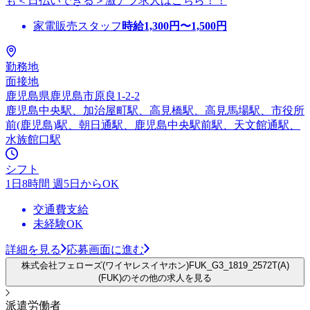
も＜日払いできる＞激アツ求人はこちら！！
家電販売スタッフ
時給
1,300
円〜
1,500
円
勤務地
面接地
鹿児島県鹿児島市原良1-2-2
鹿児島中央駅、加治屋町駅、高見橋駅、高見馬場駅、市役所
前(鹿児島)駅、朝日通駅、鹿児島中央駅前駅、天文館通駅、
水族館口駅
シフト
1日8時間 週5日からOK
交通費支給
未経験OK
詳細を見る
応募画面に進む
株式会社フェローズ(ワイヤレスイヤホン)FUK_G3_1819_2572T(A)
(FUK)のその他の求人を見る
派遣労働者