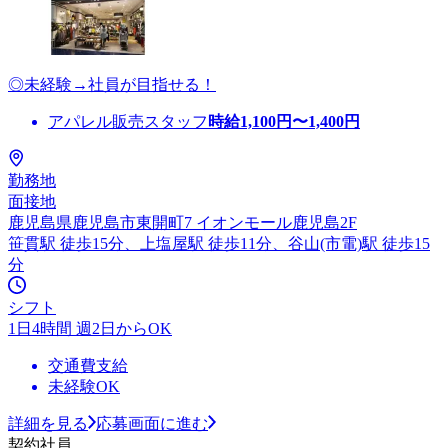
◎未経験→社員が目指せる！
アパレル販売スタッフ
時給
1,100
円〜
1,400
円
勤務地
面接地
鹿児島県鹿児島市東開町7 イオンモール鹿児島2F
笹貫駅 徒歩15分、上塩屋駅 徒歩11分、谷山(市電)駅 徒歩15
分
シフト
1日4時間 週2日からOK
交通費支給
未経験OK
詳細を見る
応募画面に進む
契約社員