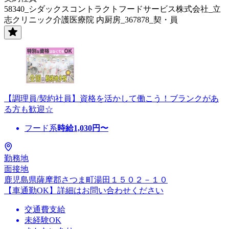
58340_シダックスコントラクトフードサービス株式会社_立
志クリニック介護医療院 内厨房_367878_契・員
【調理員/契約社員】資格を活かして働こう！ブランクがあ
る方も歓迎☆
フード系
時給
1,030
円〜
勤務地
面接地
鹿児島県薩摩郡さつま町湯田１５０２－１０
【車通勤OK】詳細はお問い合わせください
交通費支給
未経験OK