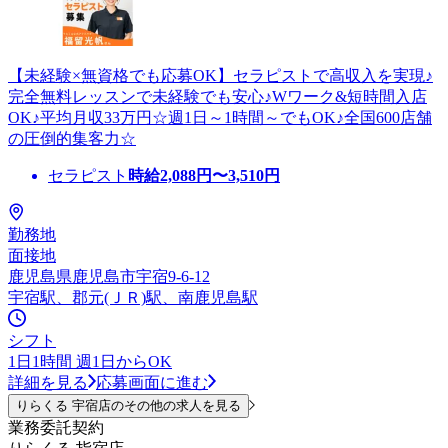
【未経験×無資格でも応募OK】セラピストで高収入を実現♪
完全無料レッスンで未経験でも安心♪Wワーク&短時間入店
OK♪平均月収33万円☆週1日～1時間～でもOK♪全国600店舗
の圧倒的集客力☆
セラピスト
時給
2,088
円〜
3,510
円
勤務地
面接地
鹿児島県鹿児島市宇宿9-6-12
宇宿駅、郡元(ＪＲ)駅、南鹿児島駅
シフト
1日1時間 週1日からOK
詳細を見る
応募画面に進む
りらくる 宇宿店のその他の求人を見る
業務委託契約