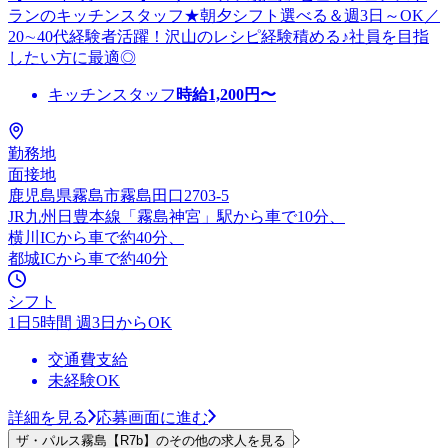
ランのキッチンスタッフ★朝夕シフト選べる＆週3日～OK／
20∼40代経験者活躍！沢山のレシピ経験積める♪社員を目指
したい方に最適◎
キッチンスタッフ
時給
1,200
円〜
勤務地
面接地
鹿児島県霧島市霧島田口2703-5
JR九州日豊本線「霧島神宮」駅から車で10分、
横川ICから車で約40分、
都城ICから車で約40分
シフト
1日5時間 週3日からOK
交通費支給
未経験OK
詳細を見る
応募画面に進む
ザ・パルス霧島【R7b】のその他の求人を見る