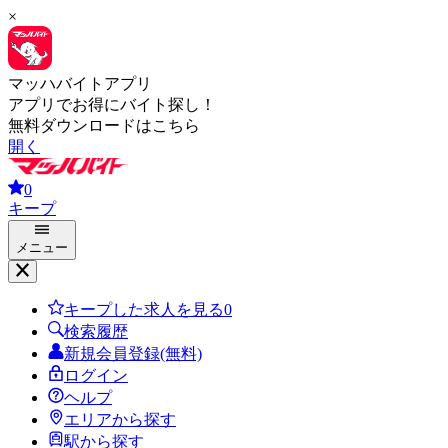
×
マッハバイトアプリ
アプリでお得にバイト探し！
無料ダウンロードはこちら
開く
0
キープ
メニュー
キープした求人を見る
0
検索履歴
新規会員登録(無料)
ログイン
ヘルプ
エリアから探す
駅から探す