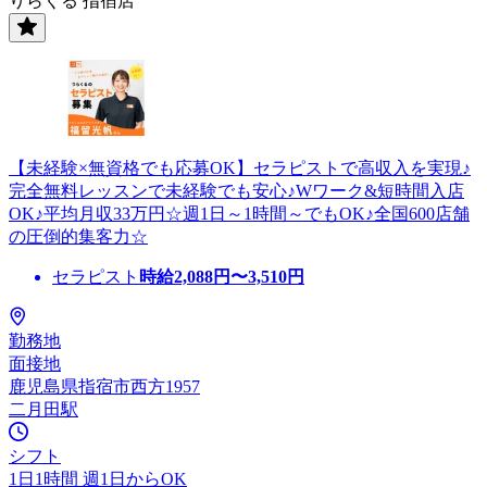
りらくる 指宿店
【未経験×無資格でも応募OK】セラピストで高収入を実現♪
完全無料レッスンで未経験でも安心♪Wワーク&短時間入店
OK♪平均月収33万円☆週1日～1時間～でもOK♪全国600店舗
の圧倒的集客力☆
セラピスト
時給
2,088
円〜
3,510
円
勤務地
面接地
鹿児島県指宿市西方1957
二月田駅
シフト
1日1時間 週1日からOK