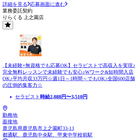
詳細を見る
応募画面に進む
業務委託契約
りらくる 上之園店
【未経験×無資格でも応募OK】セラピストで高収入を実現♪
完全無料レッスンで未経験でも安心♪Wワーク&短時間入店
OK♪平均月収33万円☆週1日～1時間～でもOK♪全国600店舗
の圧倒的集客力☆
セラピスト
時給
2,088
円〜
3,510
円
勤務地
面接地
鹿児島県鹿児島市上之園町33-13
都通駅、鹿児島中央駅、甲東中学校前駅