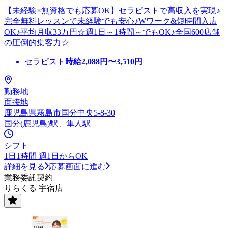
【未経験×無資格でも応募OK】セラピストで高収入を実現♪
完全無料レッスンで未経験でも安心♪Wワーク&短時間入店
OK♪平均月収33万円☆週1日～1時間～でもOK♪全国600店舗
の圧倒的集客力☆
セラピスト
時給
2,088
円〜
3,510
円
勤務地
面接地
鹿児島県霧島市国分中央5-8-30
国分(鹿児島)駅、隼人駅
シフト
1日1時間 週1日からOK
詳細を見る
応募画面に進む
業務委託契約
りらくる 宇宿店