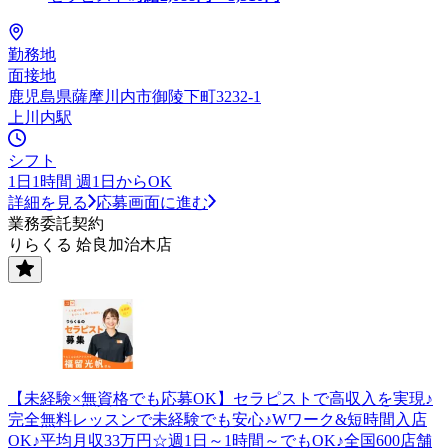
勤務地
面接地
鹿児島県薩摩川内市御陵下町3232-1
上川内駅
シフト
1日1時間 週1日からOK
詳細を見る
応募画面に進む
業務委託契約
りらくる 姶良加治木店
【未経験×無資格でも応募OK】セラピストで高収入を実現♪
完全無料レッスンで未経験でも安心♪Wワーク&短時間入店
OK♪平均月収33万円☆週1日～1時間～でもOK♪全国600店舗