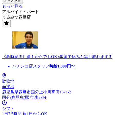
もっと見る
もっと見る
アルバイト・パート
まるみつ霧島店
《高時給!!!》週１からでもOK♪希望で休みも毎月取れます!!!
パチンコ店スタッフ
時給
1,300
円〜
勤務地
面接地
鹿児島県霧島市国分上小川高田1571-2
国分(鹿児島)駅 徒歩28分
シフト
1日7.5時間 週1日からOK