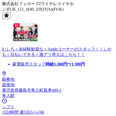
株式会社フェローズ(ワイヤレスイヤホ
ン)FUK_G3_1830_2592T(A)(FUK)
むしろ＜未経験歓迎な＞Appleコーナーのスタッフ！！しか
も＜日払いできる＞激アツ求人はこちら！！
家電販売スタッフ
時給
1,300
円〜
1,500
円
勤務地
面接地
鹿児島県霧島市隼人町真孝489-1
隼人駅
シフト
1日8時間 週5日からOK