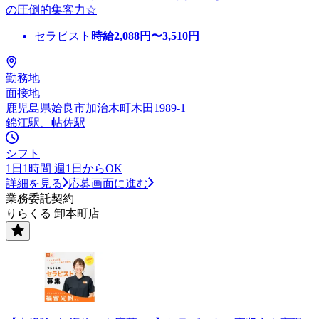
の圧倒的集客力☆
セラピスト
時給
2,088
円〜
3,510
円
勤務地
面接地
鹿児島県姶良市加治木町木田1989-1
錦江駅、帖佐駅
シフト
1日1時間 週1日からOK
詳細を見る
応募画面に進む
業務委託契約
りらくる 卸本町店