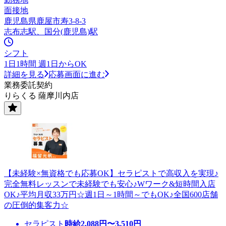
面接地
鹿児島県鹿屋市寿3-8-3
志布志駅、国分(鹿児島)駅
シフト
1日1時間 週1日からOK
詳細を見る
応募画面に進む
業務委託契約
りらくる 薩摩川内店
【未経験×無資格でも応募OK】セラピストで高収入を実現♪
完全無料レッスンで未経験でも安心♪Wワーク&短時間入店
OK♪平均月収33万円☆週1日～1時間～でもOK♪全国600店舗
の圧倒的集客力☆
セラピスト
時給
2,088
円〜
3,510
円