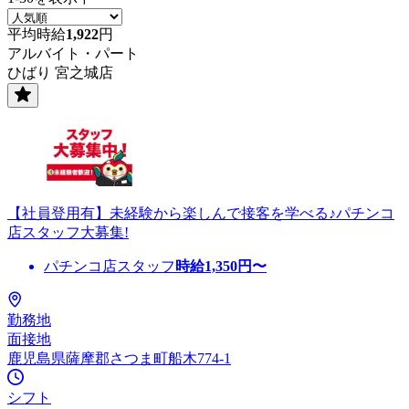
平均時給
1,922
円
アルバイト・パート
ひばり 宮之城店
【社員登用有】未経験から楽しんで接客を学べる♪パチンコ
店スタッフ大募集!
パチンコ店スタッフ
時給
1,350
円〜
勤務地
面接地
鹿児島県薩摩郡さつま町船木774-1
シフト