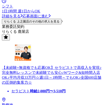
シフト
1日1時間 週1日からOK
詳細を見る
応募画面に進む
りらくる 上之園店のその他の求人を見る
業務委託契約
りらくる 鹿屋店
【未経験×無資格でも応募OK】セラピストで高収入を実現♪
完全無料レッスンで未経験でも安心♪Wワーク&短時間入店
OK♪平均月収33万円☆週1日～1時間～でもOK♪全国600店舗
の圧倒的集客力☆
セラピスト
時給
2,088
円〜
3,510
円
勤務地