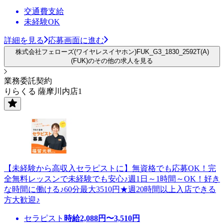
交通費支給
未経験OK
詳細を見る
応募画面に進む
株式会社フェローズ(ワイヤレスイヤホン)FUK_G3_1830_2592T(A)
(FUK)のその他の求人を見る
業務委託契約
りらくる 薩摩川内店1
【未経験から高収入セラピストに】無資格でも応募OK！完
全無料レッスンで未経験でも安心♪週1日～1時間～OK！好き
な時間に働ける♪60分最大3510円★週20時間以上入店できる
方大歓迎♪
セラピスト
時給
2,088
円〜
3,510
円