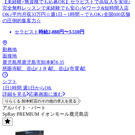
【未経験×無資格でも応募OK】セラピストで高収入を実現♪
完全無料レッスンで未経験でも安心♪Wワーク&短時間入店
OK♪平均月収33万円☆週1日～1時間～でもOK♪全国600店舗
の圧倒的集客力☆
セラピスト
時給
2,088
円〜
3,510
円
勤務地
面接地
鹿児島県鹿児島市卸本町8-35
慈眼寺駅、谷山(ＪＲ)駅、谷山(市電)駅
シフト
1日1時間 週1日からOK
詳細を見る
応募画面に進む
りらくる 卸本町店のその他の求人を見る
アルバイト・パート
SpRay PREMIUM イオンモール鹿児島店