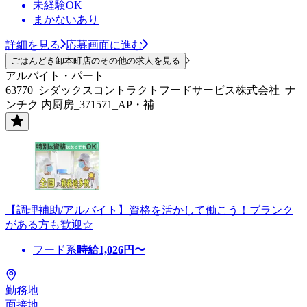
未経験OK
まかないあり
詳細を見る
応募画面に進む
ごはんどき卸本町店のその他の求人を見る
アルバイト・パート
63770_シダックスコントラクトフードサービス株式会社_ナ
ンチク 内厨房_371571_AP・補
【調理補助/アルバイト】資格を活かして働こう！ブランク
がある方も歓迎☆
フード系
時給
1,026
円〜
勤務地
面接地