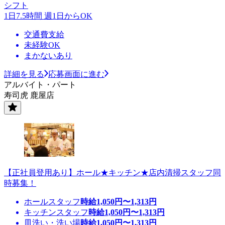
シフト
1日7.5時間 週1日からOK
交通費支給
未経験OK
まかないあり
詳細を見る
応募画面に進む
アルバイト・パート
寿司虎 鹿屋店
【正社員登用あり】ホール★キッチン★店内清掃スタッフ同
時募集！
ホールスタッフ
時給
1,050
円〜
1,313
円
キッチンスタッフ
時給
1,050
円〜
1,313
円
皿洗い・洗い場
時給
1,050
円〜
1,313
円