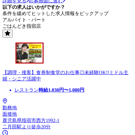
詳細を見る
応募画面に進む
以下の求人はいかがですか？
条件を緩めてヒットした求人情報をピックアップ
アルバイト・パート
ごはんどき指宿店
【調理・接客】食券制食堂のお仕事◎未経験OK!!ミドル主
婦・シニア活躍中
レストラン
時給
1,030
円〜
1,080
円
勤務地
面接地
鹿児島県指宿市西方1992-1
二月田駅より徒歩20分