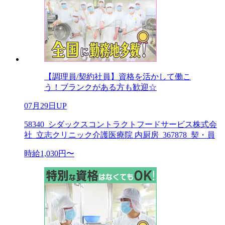
【調理員/契約社員】資格を活かして働こ
う！ブランクがある方も歓迎☆
07月29日UP
58340_シダックスコントラクトフードサービス株式会
社_立志クリニック介護医療院 内厨房_367878_契・員
時給1,030円〜