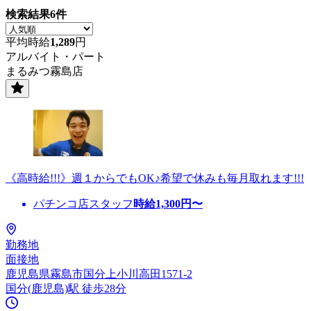
検索結果
6
件
平均時給
1,289
円
アルバイト・パート
まるみつ霧島店
《高時給!!!》週１からでもOK♪希望で休みも毎月取れます!!!
パチンコ店スタッフ
時給
1,300
円〜
勤務地
面接地
鹿児島県霧島市国分上小川高田1571-2
国分(鹿児島)駅 徒歩28分