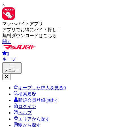
×
マッハバイトアプリ
アプリでお得にバイト探し！
無料ダウンロードはこちら
開く
0
キープ
メニュー
キープした求人を見る
0
検索履歴
新規会員登録(無料)
ログイン
ヘルプ
エリアから探す
駅から探す