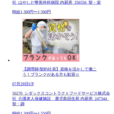
社_はやしだ整形外科病院 内厨房_356556_契・栄
時給1,300円〜1,500円
【調理師/契約社員】資格を活かして働こ
う！ブランクがある方も歓迎☆
07月29日UP
50270_シダックスコントラクトフードサービス株式会
社_介護老人保健施設 鹿児島回生苑 内厨房_247344_
契・調
時給1,200円〜1,550円