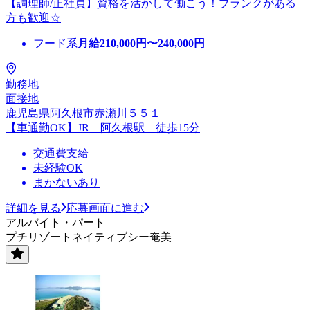
【調理師/正社員】資格を活かして働こう！ブランクがある
方も歓迎☆
フード系
月給
210,000
円〜
240,000
円
勤務地
面接地
鹿児島県阿久根市赤瀬川５５１
【車通勤OK】JR 阿久根駅 徒歩15分
交通費支給
未経験OK
まかないあり
詳細を見る
応募画面に進む
アルバイト・パート
プチリゾートネイティブシー奄美