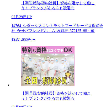
【調理補助/契約社員】資格を活かして働こ
う！ブランクがある方も歓迎☆
07月29日UP
14764_シダックスコントラクトフードサービス株式会
社_かせだフレンドホ－ム 内厨房_372135_契・補
時給1,050円〜
【調理員/契約社員】資格を活かして働こ
う！ブランクがある方も歓迎☆