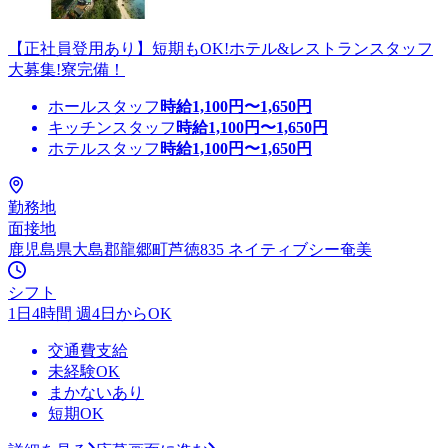
【正社員登用あり】短期もOK!ホテル&レストランスタッフ
大募集!寮完備！
ホールスタッフ
時給
1,100
円〜
1,650
円
キッチンスタッフ
時給
1,100
円〜
1,650
円
ホテルスタッフ
時給
1,100
円〜
1,650
円
勤務地
面接地
鹿児島県大島郡龍郷町芦徳835 ネイティブシー奄美
シフト
1日4時間 週4日からOK
交通費支給
未経験OK
まかないあり
短期OK