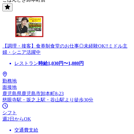
【調理・接客】食券制食堂のお仕事◎未経験OK!!ミドル主
婦・シニア活躍中
レストラン
時給
1,030
円〜
1,080
円
勤務地
面接地
鹿児島県鹿児島市卸本町8-23
慈眼寺駅・坂之上駅・谷山駅より徒歩30分
シフト
週2日からOK
交通費支給