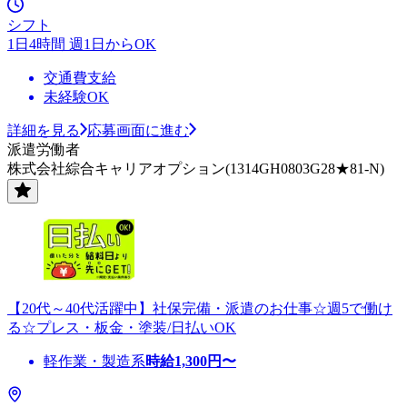
シフト
1日4時間 週1日からOK
交通費支給
未経験OK
詳細を見る
応募画面に進む
派遣労働者
株式会社綜合キャリアオプション(1314GH0803G28★81-N)
【20代～40代活躍中】社保完備・派遣のお仕事☆週5で働け
る☆プレス・板金・塗装/日払いOK
軽作業・製造系
時給
1,300
円〜