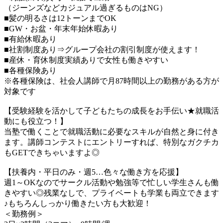
（ジーンズなどカジュアル過ぎるものはNG）
■髪の明るさは12トーンまでOK
■GW・お盆・年末年始休暇あり
■有給休暇あり
■社割制度あり⇒グループ会社の割引制度が使えます！
■産休・育休制度実績ありで女性も働きやすい
■各種保険あり
※各種保険は、社会人講師で月87時間以上の勤務がある方が
対象です
【受験経験を活かして子どもたちの成長をお手伝い★就職活
動にも役立つ！】
当塾で働くことで就職活動に必要なスキルが自然と身に付き
ます。講師コンテストにエントリーすれば、特別なガクチカ
もGETできちゃいますよ◎
【扶養内・平日のみ・週5…色々な働き方を応援】
週1～OKなのでサークル活動や勉強等で忙しい学生さんも働
きやすい◎残業なしで、プライベートも学業も両立できます
♪もちろんしっかり働きたい方も大歓迎！
＜勤務例＞