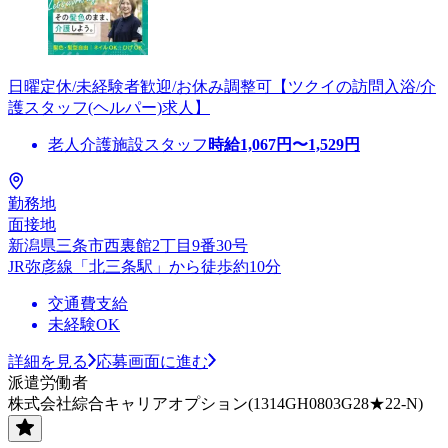
日曜定休/未経験者歓迎/お休み調整可【ツクイの訪問入浴/介
護スタッフ(ヘルパー)求人】
老人介護施設スタッフ
時給
1,067
円〜
1,529
円
勤務地
面接地
新潟県三条市西裏館2丁目9番30号
JR弥彦線「北三条駅」から徒歩約10分
交通費支給
未経験OK
詳細を見る
応募画面に進む
派遣労働者
株式会社綜合キャリアオプション(1314GH0803G28★22-N)