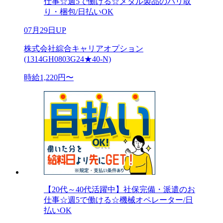
仕事☆週5で働ける☆メタル製品のバリ取
り・梱包/日払いOK
07月29日UP
株式会社綜合キャリアオプション
(1314GH0803G24★40-N)
時給1,220円〜
【20代～40代活躍中】社保完備・派遣のお
仕事☆週5で働ける☆機械オペレーター/日
払いOK