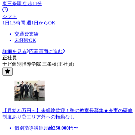
東三条駅 徒歩11分
シフト
1日1.5時間 週1日からOK
交通費支給
未経験OK
詳細を見る
応募画面に進む
正社員
ナビ個別指導学院 三条校(正社員)
【月給25万円～】未経験歓迎！塾の教室長募集★充実の研修
制度あり◎エリア外への転勤なし
個別指導講師
月給
250,000
円〜