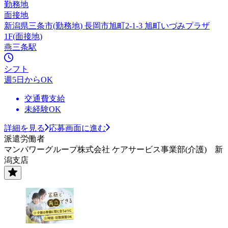
勤務地
面接地
新潟県三条市(勤務地) 長岡市旭町2-1-3 旭町いづみプラザ
1F(面接地)
燕三条駅
シフト
週5日からOK
交通費支給
未経験OK
詳細を見る
応募画面に進む
派遣労働者
マンパワーグループ株式会社 ケアサービス事業部(介護) 新
潟支店