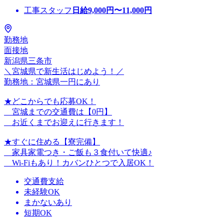
工事スタッフ
日給
9,000
円〜
11,000
円
勤務地
面接地
新潟県三条市
＼宮城県で新生活はじめよう！／
勤務地：宮城県一円にあり
★どこからでも応募OK！
宮城までの交通費は【0円】
お近くまでお迎えに行きます！
★すぐに住める【寮完備】
家具家電つき・ご飯も３食付いて快適♪
Wi-Fiもあり！カバンひとつで入居OK！
交通費支給
未経験OK
まかないあり
短期OK