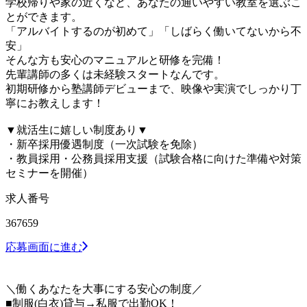
学校帰りや家の近くなど、あなたの通いやすい教室を選ぶこ
とができます。
「アルバイトするのが初めて」「しばらく働いてないから不
安」
そんな方も安心のマニュアルと研修を完備！
先輩講師の多くは未経験スタートなんです。
初期研修から塾講師デビューまで、映像や実演でしっかり丁
寧にお教えします！
▼就活生に嬉しい制度あり▼
・新卒採用優遇制度（一次試験を免除）
・教員採用・公務員採用支援（試験合格に向けた準備や対策
セミナーを開催）
求人番号
367659
応募画面に進む
＼働くあなたを大事にする安心の制度／
■制服(白衣)貸与→私服で出勤OK！