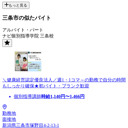
もっと見る
三条市の似たバイト
アルバイト・パート
ナビ個別指導学院 三条校
＼健康経営認定優良法人／週1・1コマ～の勤務で自分の時間
もしっかり確保★初バイト・ブランク歓迎
個別指導講師
時給
1,140
円〜
1,466
円
勤務地
面接地
新潟県三条市塚野目4-2-13-1