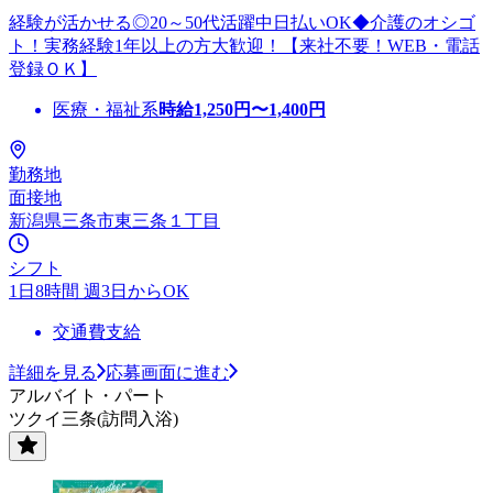
経験が活かせる◎20～50代活躍中日払いOK◆介護のオシゴ
ト！実務経験1年以上の方大歓迎！【来社不要！WEB・電話
登録ＯＫ】
医療・福祉系
時給
1,250
円〜
1,400
円
勤務地
面接地
新潟県三条市東三条１丁目
シフト
1日8時間 週3日からOK
交通費支給
詳細を見る
応募画面に進む
アルバイト・パート
ツクイ三条(訪問入浴)