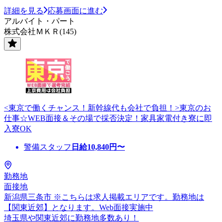
詳細を見る
応募画面に進む
アルバイト・パート
株式会社ＭＫＲ(145)
<東京で働くチャンス！新幹線代も会社で負担！>東京のお
仕事☆WEB面接＆その場で採否決定！家具家電付き寮に即
入寮OK
警備スタッフ
日給
10,840
円〜
勤務地
面接地
新潟県三条市 ※こちらは求人掲載エリアです。勤務地は
【関東近郊】となります。Web面接実施中
埼玉県や関東近郊に勤務地多数あり！