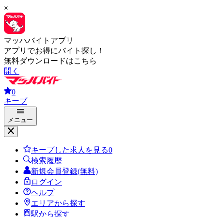
×
マッハバイトアプリ
アプリでお得にバイト探し！
無料ダウンロードはこちら
開く
0
キープ
メニュー
キープした求人を見る
0
検索履歴
新規会員登録(無料)
ログイン
ヘルプ
エリアから探す
駅から探す