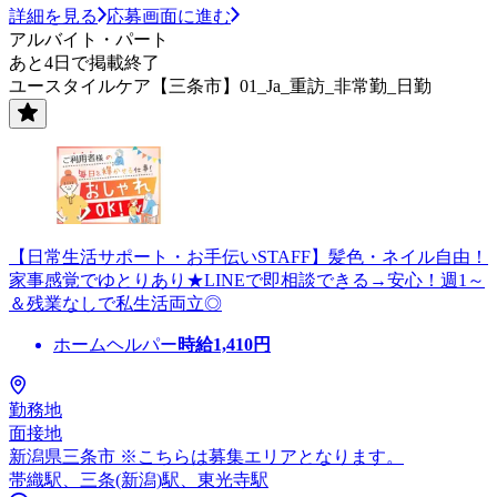
詳細を見る
応募画面に進む
アルバイト・パート
あと4日で掲載終了
ユースタイルケア【三条市】01_Ja_重訪_非常勤_日勤
【日常生活サポート・お手伝いSTAFF】髪色・ネイル自由！
家事感覚でゆとりあり★LINEで即相談できる→安心！週1～
＆残業なしで私生活両立◎
ホームヘルパー
時給
1,410
円
勤務地
面接地
新潟県三条市 ※こちらは募集エリアとなります。
帯織駅、三条(新潟)駅、東光寺駅