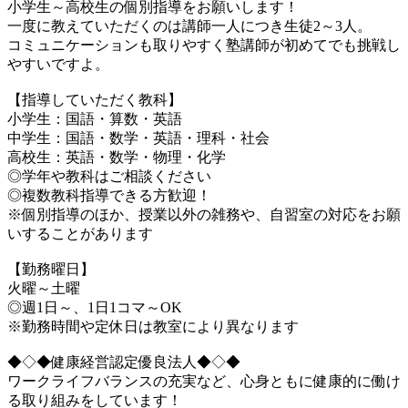
小学生～高校生の個別指導をお願いします！
一度に教えていただくのは講師一人につき生徒2～3人。
コミュニケーションも取りやすく塾講師が初めてでも挑戦し
やすいですよ。
【指導していただく教科】
小学生：国語・算数・英語
中学生：国語・数学・英語・理科・社会
高校生：英語・数学・物理・化学
◎学年や教科はご相談ください
◎複数教科指導できる方歓迎！
※個別指導のほか、授業以外の雑務や、自習室の対応をお願
いすることがあります
【勤務曜日】
火曜～土曜
◎週1日～、1日1コマ～OK
※勤務時間や定休日は教室により異なります
◆◇◆健康経営認定優良法人◆◇◆
ワークライフバランスの充実など、心身ともに健康的に働け
る取り組みをしています！