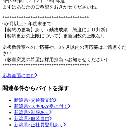
3日×3時間（2コマ）=9時間/週
まずはあなたのご希望をおきかせくださいね。
*************************************
6か月以上～年度末まで
【契約の更新】あり（勤務成績、態度により判断）
【契約更新の上限について】更新回数の上限なし
※複数教室へのご応募や、3ヶ月以内の再応募はご遠慮くだ
さい
（教室変更の希望は採用担当へお知らせください）
*************************************
応募画面に進む
関連条件からバイトを探す
新潟県×交通費支給
新潟県×スキルが身に付く
新潟県×制服あり
新潟県×服装自由
新潟県×正社員登用あり