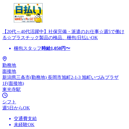
【20代～40代活躍中】社保完備・派遣のお仕事☆週5で働け
る☆プラスチック製品の検品、梱包/日払いOK
梱包スタッフ
時給
1,050
円〜
勤務地
面接地
新潟県三条市(勤務地) 長岡市旭町2-1-3 旭町いづみプラザ
1F(面接地)
東光寺駅
シフト
週5日からOK
交通費支給
未経験OK