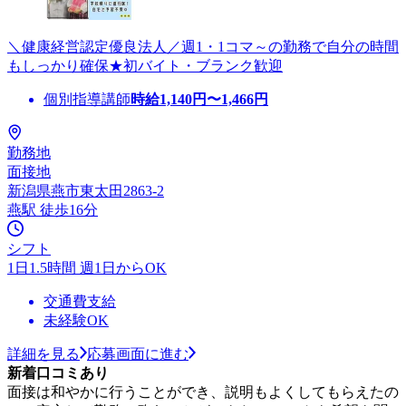
＼健康経営認定優良法人／週1・1コマ～の勤務で自分の時間
もしっかり確保★初バイト・ブランク歓迎
個別指導講師
時給
1,140
円〜
1,466
円
勤務地
面接地
新潟県燕市東太田2863-2
燕駅 徒歩16分
シフト
1日1.5時間 週1日からOK
交通費支給
未経験OK
詳細を見る
応募画面に進む
新着口コミあり
面接は和やかに行うことができ、説明もよくしてもらえたの