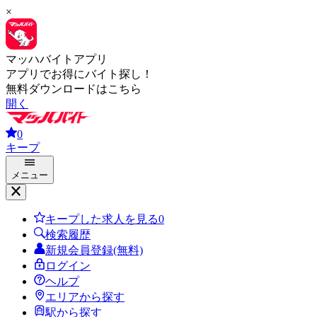
×
マッハバイトアプリ
アプリでお得にバイト探し！
無料ダウンロードはこちら
開く
0
キープ
メニュー
キープした求人を見る
0
検索履歴
新規会員登録(無料)
ログイン
ヘルプ
エリアから探す
駅から探す