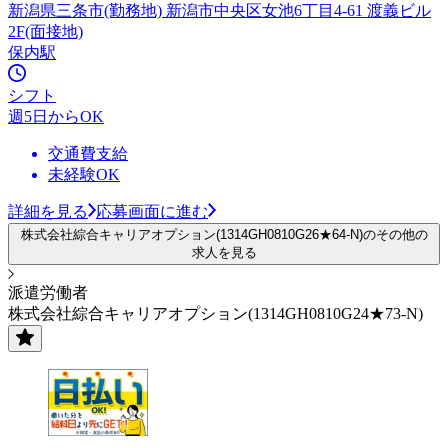
新潟県三条市(勤務地) 新潟市中央区女池6丁目4-61 渡義ビル
2F(面接地)
保内駅
シフト
週5日からOK
交通費支給
未経験OK
詳細を見る
応募画面に進む
株式会社綜合キャリアオプション(1314GH0810G26★64-N)のその他の
求人を見る
派遣労働者
株式会社綜合キャリアオプション(1314GH0810G24★73-N)