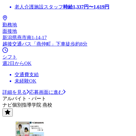
老人介護施設スタッフ
時給
1,337
円〜
1,619
円
勤務地
面接地
新潟県燕市南1-14-17
越後交通バス「燕仲町」下車徒歩約8分
シフト
週2日からOK
交通費支給
未経験OK
詳細を見る
応募画面に進む
アルバイト・パート
ナビ個別指導学院 燕校