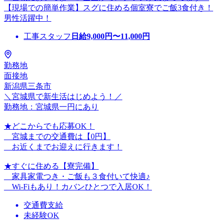
【現場での簡単作業】スグに住める個室寮でご飯3食付き！
男性活躍中！
工事スタッフ
日給
9,000
円〜
11,000
円
勤務地
面接地
新潟県三条市
＼宮城県で新生活はじめよう！／
勤務地：宮城県一円にあり
★どこからでも応募OK！
宮城までの交通費は【0円】
お近くまでお迎えに行きます！
★すぐに住める【寮完備】
家具家電つき・ご飯も３食付いて快適♪
Wi-Fiもあり！カバンひとつで入居OK！
交通費支給
未経験OK