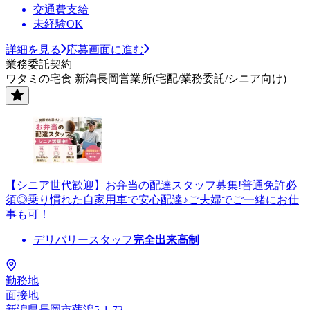
交通費支給
未経験OK
詳細を見る
応募画面に進む
業務委託契約
ワタミの宅食 新潟長岡営業所(宅配/業務委託/シニア向け)
【シニア世代歓迎】お弁当の配達スタッフ募集!普通免許必
須◎乗り慣れた自家用車で安心配達♪ご夫婦でご一緒にお仕
事も可！
デリバリースタッフ
完全出来高制
勤務地
面接地
新潟県長岡市蓮潟5-1-72