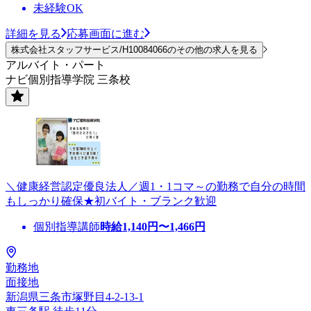
未経験OK
詳細を見る
応募画面に進む
株式会社スタッフサービス/H10084066のその他の求人を見る
アルバイト・パート
ナビ個別指導学院 三条校
＼健康経営認定優良法人／週1・1コマ～の勤務で自分の時間
もしっかり確保★初バイト・ブランク歓迎
個別指導講師
時給
1,140
円〜
1,466
円
勤務地
面接地
新潟県三条市塚野目4-2-13-1