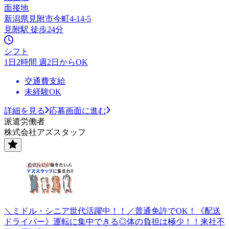
面接地
新潟県見附市今町4-14-5
見附駅 徒歩24分
シフト
1日2時間 週2日からOK
交通費支給
未経験OK
詳細を見る
応募画面に進む
派遣労働者
株式会社アズスタッフ
＼ミドル・シニア世代活躍中！！／普通免許でOK！《配送
ドライバー》運転に集中できる◎体の負担は極少！！来社不