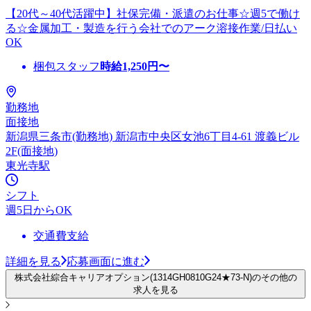
【20代～40代活躍中】社保完備・派遣のお仕事☆週5で働け
る☆金属加工・製造を行う会社でのアーク溶接作業/日払い
OK
梱包スタッフ
時給
1,250
円〜
勤務地
面接地
新潟県三条市(勤務地) 新潟市中央区女池6丁目4-61 渡義ビル
2F(面接地)
東光寺駅
シフト
週5日からOK
交通費支給
詳細を見る
応募画面に進む
株式会社綜合キャリアオプション(1314GH0810G24★73-N)のその他の
求人を見る