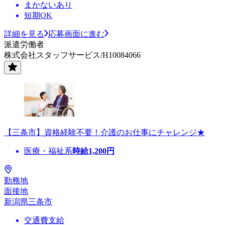
まかないあり
短期OK
詳細を見る
応募画面に進む
派遣労働者
株式会社スタッフサービス/H10084066
【三条市】資格経験不要！介護のお仕事にチャレンジ★
医療・福祉系
時給
1,200
円
勤務地
面接地
新潟県三条市
交通費支給