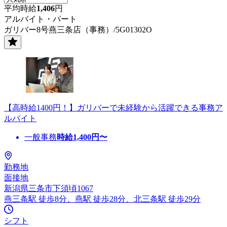
平均時給
1,406
円
アルバイト・パート
ガリバー8号燕三条店（事務）/5G01302O
【高時給1400円！】ガリバーで未経験から活躍できる事務ア
ルバイト
一般事務
時給
1,400
円〜
勤務地
面接地
新潟県三条市下須頃1067
燕三条駅 徒歩8分、燕駅 徒歩28分、北三条駅 徒歩29分
シフト