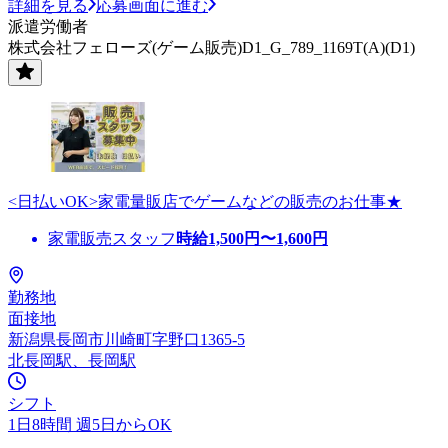
詳細を見る
応募画面に進む
派遣労働者
株式会社フェローズ(ゲーム販売)D1_G_789_1169T(A)(D1)
<日払いOK>家電量販店でゲームなどの販売のお仕事★
家電販売スタッフ
時給
1,500
円〜
1,600
円
勤務地
面接地
新潟県長岡市川崎町字野口1365-5
北長岡駅、長岡駅
シフト
1日8時間 週5日からOK