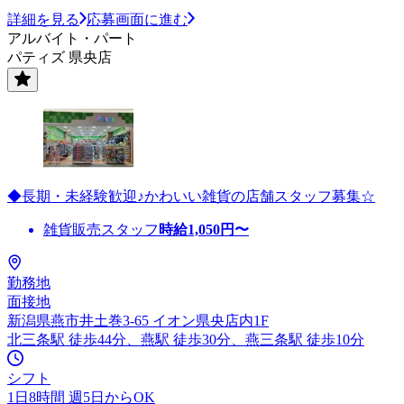
詳細を見る
応募画面に進む
アルバイト・パート
パティズ 県央店
◆長期・未経験歓迎♪かわいい雑貨の店舗スタッフ募集☆
雑貨販売スタッフ
時給
1,050
円〜
勤務地
面接地
新潟県燕市井土巻3-65 イオン県央店内1F
北三条駅 徒歩44分、燕駅 徒歩30分、燕三条駅 徒歩10分
シフト
1日8時間 週5日からOK