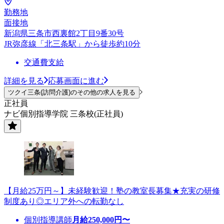
勤務地
面接地
新潟県三条市西裏館2丁目9番30号
JR弥彦線「北三条駅」から徒歩約10分
交通費支給
詳細を見る
応募画面に進む
ツクイ三条(訪問介護)のその他の求人を見る
正社員
ナビ個別指導学院 三条校(正社員)
【月給25万円～】未経験歓迎！塾の教室長募集★充実の研修
制度あり◎エリア外への転勤なし
個別指導講師
月給
250,000
円〜