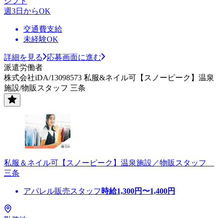
シフト
週3日からOK
交通費支給
未経験OK
詳細を見る
応募画面に進む
派遣労働者
株式会社iDA/13098573 私服&ネイル可【スノーピーク】温泉
施設/物販スタッフ 三条
私服＆ネイル可【スノーピーク】温泉施設／物販スタッフ
三条
アパレル販売スタッフ
時給
1,300
円〜
1,400
円