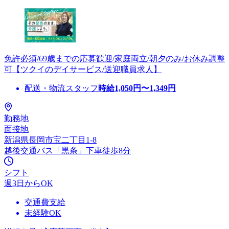
免許必須/69歳までの応募歓迎/家庭両立/朝夕のみ/お休み調整
可【ツクイのデイサービス/送迎職員求人】
配送・物流スタッフ
時給
1,050
円〜
1,349
円
勤務地
面接地
新潟県長岡市宝二丁目1-8
越後交通バス「黒条」下車徒歩8分
シフト
週3日からOK
交通費支給
未経験OK