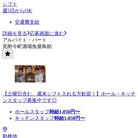
シフト
週5日からOK
交通費支給
詳細を見る
応募画面に進む
アルバイト・パート
見附今町酒場魚屋鳥助
【土曜日含む、週末シフト入れる方歓迎！】ホール・キッチ
ンスタッフ募集中です◎
ホールスタッフ
時給
1,050
円〜
キッチンスタッフ
時給
1,050
円〜
勤務地