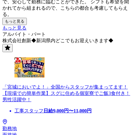
で、安心して勤務に臨むことができた。 シフトも希望を聞
かれてから組まれるので、こちらの都合も考慮してもらえ
る。
もっと見る
もっと見る
アルバイト・パート
株式会社創新◆新潟県内どこでもお迎えいきます◆
「宮城においでよ！」全国からスタッフが集まってます！
【現場での簡単作業】スグに住める個室寮でご飯3食付き！
男性活躍中！
工事スタッフ
日給
9,000
円〜
11,000
円
勤務地
面接地