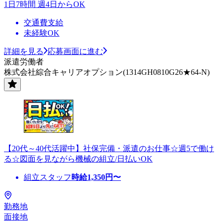
1日7時間 週4日からOK
交通費支給
未経験OK
詳細を見る
応募画面に進む
派遣労働者
株式会社綜合キャリアオプション(1314GH0810G26★64-N)
【20代～40代活躍中】社保完備・派遣のお仕事☆週5で働け
る☆図面を見ながら機械の組立/日払いOK
組立スタッフ
時給
1,350
円〜
勤務地
面接地