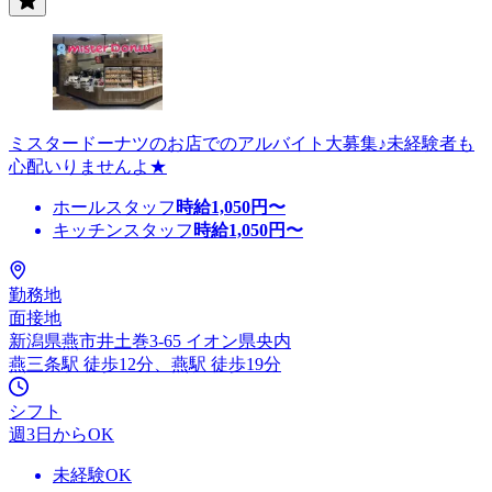
ミスタードーナツのお店でのアルバイト大募集♪未経験者も
心配いりませんよ★
ホールスタッフ
時給
1,050
円〜
キッチンスタッフ
時給
1,050
円〜
勤務地
面接地
新潟県燕市井土巻3-65 イオン県央内
燕三条駅 徒歩12分、燕駅 徒歩19分
シフト
週3日からOK
未経験OK