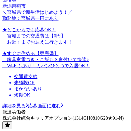
新潟県燕市
＼宮城県で新生活はじめよう！／
勤務地：宮城県一円にあり
★どこからでも応募OK！
宮城までの交通費は【0円】
お近くまでお迎えに行きます！
★すぐに住める【寮完備】
家具家電つき・ご飯も３食付いて快適♪
Wi-Fiもあり！カバンひとつで入居OK！
交通費支給
未経験OK
まかないあり
短期OK
詳細を見る
応募画面に進む
派遣労働者
株式会社綜合キャリアオプション(1314GH0810G28★91-N)