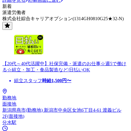
詳細を見る
応募画面に進む
新着
派遣労働者
株式会社綜合キャリアオプション(1314GH0810G25★32-N)
【20代～40代活躍中】社保完備・派遣のお仕事☆週5で働け
る☆組立・加工・食品製造など/日払いOK
組立スタッフ
時給
1,500
円〜
勤務地
面接地
新潟県燕市(勤務地) 新潟市中央区女池6丁目4-61 渡義ビル
2F(面接地)
分水駅