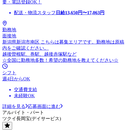
要・電話登録OK！
配送・物流スタッフ
日給
13,650
円〜
17,063
円
勤務地
面接地
新潟県新潟市南区 こちらは募集エリアです。勤務地は原稿
内をご確認ください。
越後曽根駅、巻駅、越後赤塚駅など
☆全国に勤務地多数！希望の勤務地を教えてください☆
シフト
週4日からOK
交通費支給
未経験OK
詳細を見る
応募画面に進む
アルバイト・パート
ツクイ長岡宝(デイサービス)