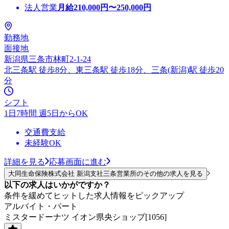
法人営業
月給
210,000
円〜
250,000
円
勤務地
面接地
新潟県三条市林町2-1-24
北三条駅 徒歩8分、東三条駅 徒歩18分、三条(新潟)駅 徒歩20
分
シフト
1日7時間 週5日からOK
交通費支給
未経験OK
詳細を見る
応募画面に進む
大同生命保険株式会社 新潟支社三条営業所のその他の求人を見る
以下の求人はいかがですか？
条件を緩めてヒットした求人情報をピックアップ
アルバイト・パート
ミスタードーナツ イオン県央ショップ[1056]