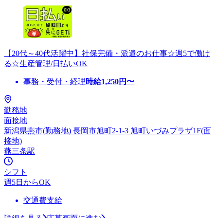
【20代～40代活躍中】社保完備・派遣のお仕事☆週5で働け
る☆生産管理/日払いOK
事務・受付・経理
時給
1,250
円〜
勤務地
面接地
新潟県燕市(勤務地) 長岡市旭町2-1-3 旭町いづみプラザ1F(面
接地)
燕三条駅
シフト
週5日からOK
交通費支給