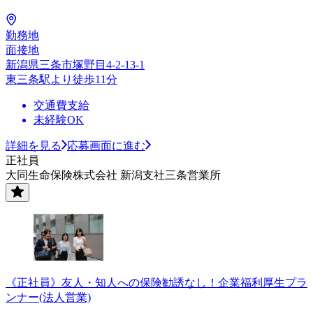
勤務地
面接地
新潟県三条市塚野目4-2-13-1
東三条駅より徒歩11分
交通費支給
未経験OK
詳細を見る
応募画面に進む
正社員
大同生命保険株式会社 新潟支社三条営業所
《正社員》友人・知人への保険勧誘なし！企業福利厚生プラ
ンナー(法人営業)