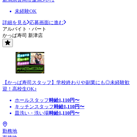
未経験OK
詳細を見る
応募画面に進む
アルバイト・パート
かっぱ寿司 新津店
【かっぱ寿司スタッフ】学校終わりや副業にも◎未経験歓
迎！高校生OK♪
ホールスタッフ
時給
1,110
円〜
キッチンスタッフ
時給
1,110
円〜
皿洗い・洗い場
時給
1,110
円〜
勤務地