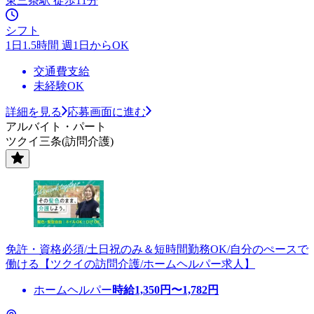
東三条駅 徒歩11分
シフト
1日1.5時間 週1日からOK
交通費支給
未経験OK
詳細を見る
応募画面に進む
アルバイト・パート
ツクイ三条(訪問介護)
免許・資格必須/土日祝のみ＆短時間勤務OK/自分のぺースで
働ける【ツクイの訪問介護/ホームヘルパー求人】
ホームヘルパー
時給
1,350
円〜
1,782
円