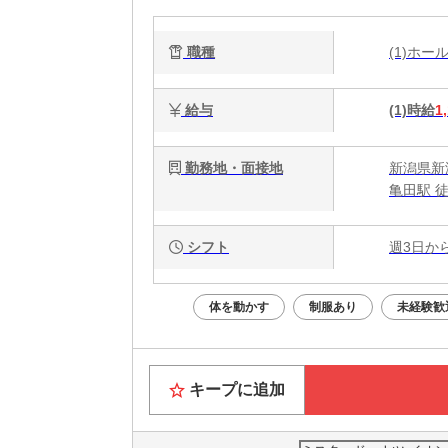
職種
(1)ホ
給与
(1)時給
1
勤務地・面接地
新潟県新
亀田駅 徒
シフト
週3日か
体を動かす
制服あり
未経験歓
キープに追加