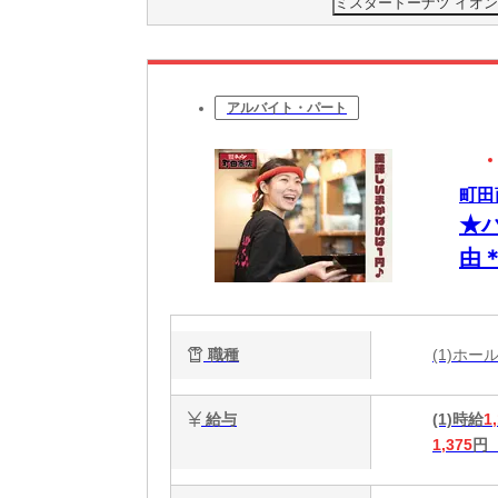
ミスタードーナツ イオ
アルバイト・パート
町田
★
由
一
職種
(1)ホ
給与
(1)時給
1
1,375
円