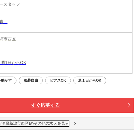
リースタッフ
給
潟市西区
 週1日からOK
を動かす
服装自由
ピアスOK
週１日からOK
すぐ応募する
新潟県新潟市西区)のその他の求人を見る