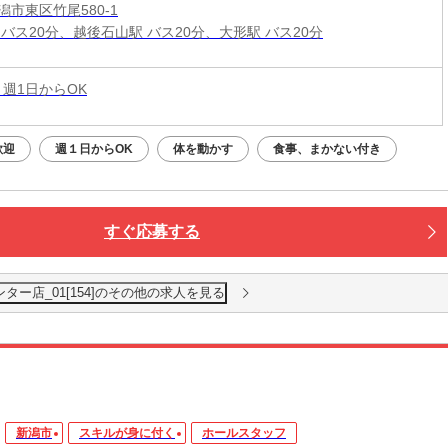
市東区竹尾580-1
 バス20分、越後石山駅 バス20分、大形駅 バス20分
 週1日からOK
歓迎
週１日からOK
体を動かす
食事、まかない付き
すぐ応募する
ター店_01[154]のその他の求人を見る
新潟市
スキルが身に付く
ホールスタッフ