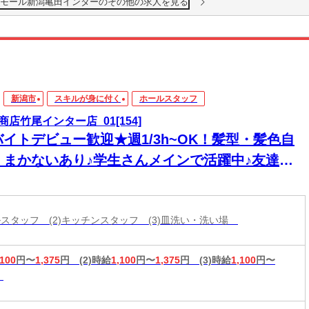
ンモール新潟亀田インターのその他の求人を見る
新潟市
スキルが身に付く
ホールスタッフ
商店竹尾インター店_01[154]
バイトデビュー歓迎★週1/3h~OK！髪型・髪色自
＊まかないあり♪学生さんメインで活躍中♪友達と
緒に応募OK★履歴書不要
ールスタッフ (2)キッチンスタッフ (3)皿洗い・洗い場
,100
円〜
1,375
円
(2)時給
1,100
円〜
1,375
円
(3)時給
1,100
円〜