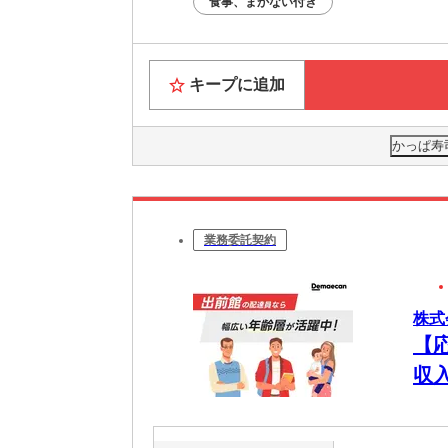
食事、まかない付き
キープに追加
かっぱ寿
業務委託契約
株式
【
収