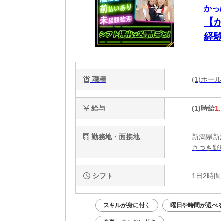
かっ
【
経
職種
(1)ホ
給与
(1)時給
1
勤務地・面接地
新潟県新潟
さつき野
シフト
1日2時間
スキルが身に付く
曜日や時間が選べ