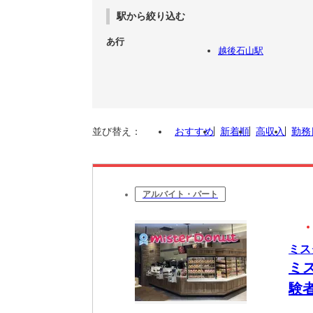
駅から絞り込む
あ行
越後石山駅
並び替え：
おすすめ
新着順
高収入
勤務
アルバイト・パート
ミス
ミ
験