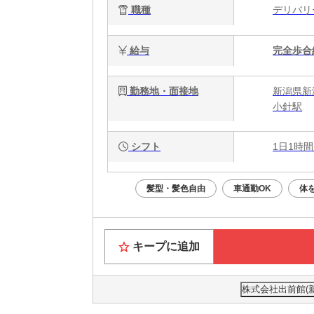
職種
デリバ
給与
完全歩合
勤務地・面接地
新潟県新
小針駅
シフト
1日1時間
髪型・髪色自由
車通勤OK
体
キープに追加
株式会社出前館(