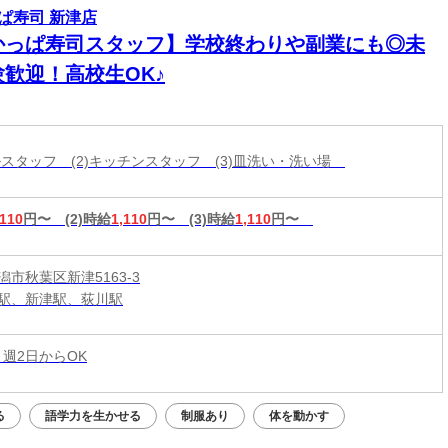
ぱ寿司 新津店
かっぱ寿司スタッフ】学校終わりや副業にも◎未
験歓迎！高校生OK♪
ールスタッフ (2)キッチンスタッフ (3)皿洗い・洗い場
,110
円〜
(2)時給
1,110
円〜
(3)時給
1,110
円〜
市秋葉区新津5163-3
駅、新津駅、荻川駅
 週2日からOK
る
語学力を生かせる
制服あり
体を動かす