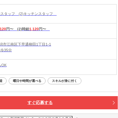
ールスタッフ (2)キッチンスタッフ
,120
円〜
(2)時給
1,120
円〜
潟市江南区下早通柳田1丁目1-1
歩35分
らOK
迎
曜日や時間が選べる
スキルが身に付く
すぐ応募する