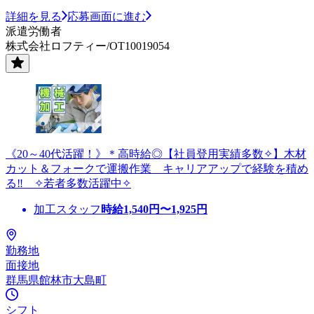
詳細を見る
応募画面に進む
派遣労働者
株式会社ロフティー/OT10019054
《20～40代活躍！》＊高時給◎【社員登用実績多数✧】木材
カット＆フォークで運搬作業 キャリアアップで経験を積め
る‼ ✧若者多数活躍中✧
加工スタッフ
時給
1,540
円〜
1,925
円
勤務地
面接地
群馬県館林市大島町
シフト