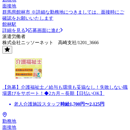
面接地
群馬県館林市 ※詳細な勤務地につきましては、面接時にご
確認をお願いいたします
館林駅
詳細を見る
応募画面に進む
派遣労働者
株式会社ニッソーネット 高崎支社/1201_3666
【急募】介護福祉士／給与も環境も妥協なし！失敗しない職
場選びをサポート！◆2カ月～長期【日払いOK】
老人介護施設スタッフ
時給
1,700
円〜
2,125
円
勤務地
面接地