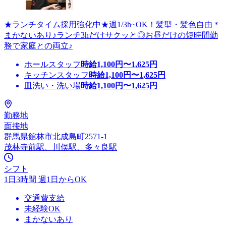
★ランチタイム採用強化中★週1/3h~OK！髪型・髪色自由＊
まかないあり♪ランチ3hだけサクッと◎お昼だけの短時間勤
務で家庭との両立♪
ホールスタッフ
時給
1,100
円〜
1,625
円
キッチンスタッフ
時給
1,100
円〜
1,625
円
皿洗い・洗い場
時給
1,100
円〜
1,625
円
勤務地
面接地
群馬県館林市北成島町2571-1
茂林寺前駅、川俣駅、多々良駅
シフト
1日3時間 週1日からOK
交通費支給
未経験OK
まかないあり