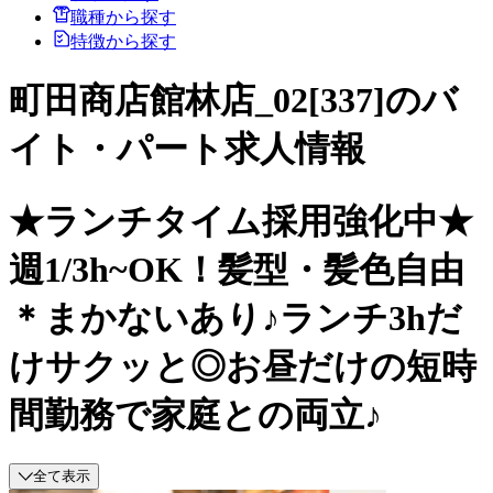
職種から探す
特徴から探す
町田商店館林店_02[337]のバ
イト・パート求人情報
★ランチタイム採用強化中★
週1/3h~OK！髪型・髪色自由
＊まかないあり♪ランチ3hだ
けサクッと◎お昼だけの短時
間勤務で家庭との両立♪
全て表示