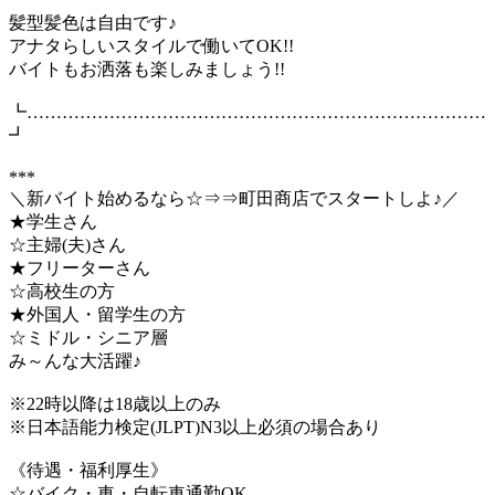
髪型髪色は自由です♪
アナタらしいスタイルで働いてOK!!
バイトもお洒落も楽しみましょう!!
┗……………………………………………………………………
┛
***
＼新バイト始めるなら☆⇒⇒町田商店でスタートしよ♪／
★学生さん
☆主婦(夫)さん
★フリーターさん
☆高校生の方
★外国人・留学生の方
☆ミドル・シニア層
み～んな大活躍♪
※22時以降は18歳以上のみ
※日本語能力検定(JLPT)N3以上必須の場合あり
《待遇・福利厚生》
☆バイク・車・自転車通勤OK