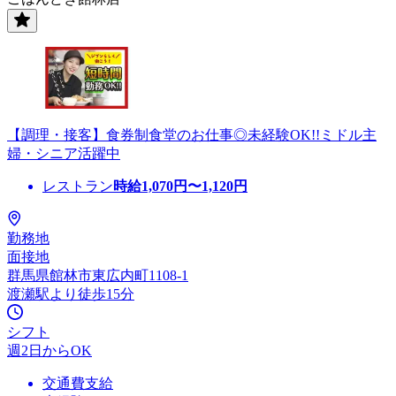
【調理・接客】食券制食堂のお仕事◎未経験OK!!ミドル主
婦・シニア活躍中
レストラン
時給
1,070
円〜
1,120
円
勤務地
面接地
群馬県館林市東広内町1108-1
渡瀬駅より徒歩15分
シフト
週2日からOK
交通費支給