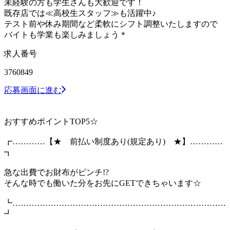
未経験の方も学生さんも大歓迎です！
既存店では≪高校生スタッフ≫も活躍中♪
テスト前や休み期間など柔軟にシフト調整いたしますので
バイトも学業も楽しみましょう＊
求人番号
3760849
応募画面に進む
おすすめポイントTOP5☆
┏…………【★ 前払い制度あり(規定あり) ★】…………
┓
急な出費でお財布がピンチ!?
そんな時でも働いた分をお先にGETできちゃいます☆
┗……………………………………………………………………
┛