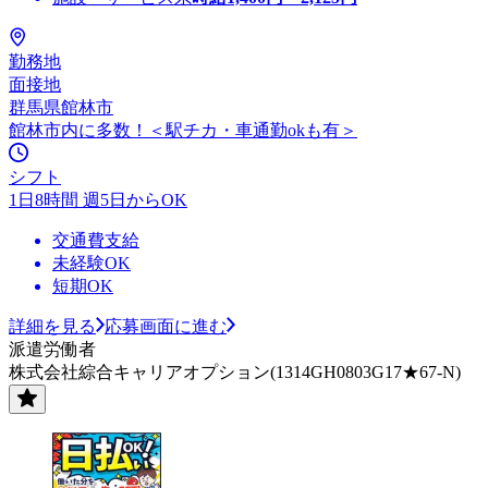
勤務地
面接地
群馬県館林市
館林市内に多数！＜駅チカ・車通勤okも有＞
シフト
1日8時間 週5日からOK
交通費支給
未経験OK
短期OK
詳細を見る
応募画面に進む
派遣労働者
株式会社綜合キャリアオプション(1314GH0803G17★67-N)