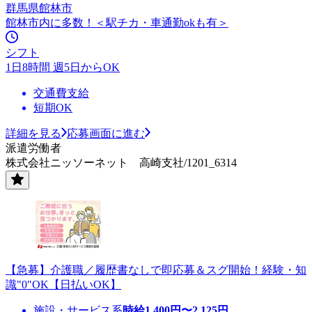
群馬県館林市
館林市内に多数！＜駅チカ・車通勤okも有＞
シフト
1日8時間 週5日からOK
交通費支給
短期OK
詳細を見る
応募画面に進む
派遣労働者
株式会社ニッソーネット 高崎支社/1201_6314
【急募】介護職／履歴書なしで即応募＆スグ開始！経験・知
識"0"OK【日払いOK】
施設・サービス系
時給
1,400
円〜
2,125
円