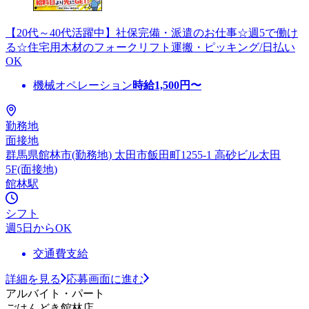
【20代～40代活躍中】社保完備・派遣のお仕事☆週5で働け
る☆住宅用木材のフォークリフト運搬・ピッキング/日払い
OK
機械オペレーション
時給
1,500
円〜
勤務地
面接地
群馬県館林市(勤務地) 太田市飯田町1255-1 高砂ビル太田
5F(面接地)
館林駅
シフト
週5日からOK
交通費支給
詳細を見る
応募画面に進む
アルバイト・パート
ごはんどき館林店