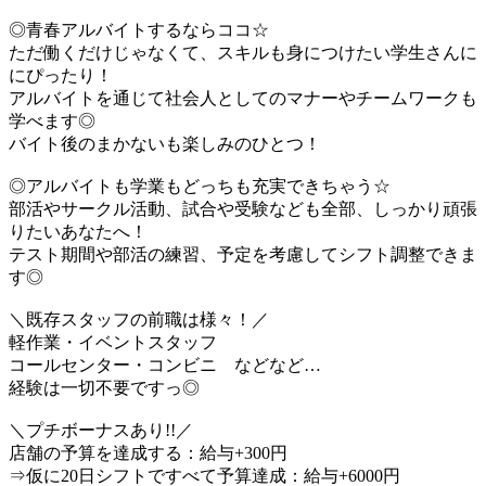
◎青春アルバイトするならココ☆
ただ働くだけじゃなくて、スキルも身につけたい学生さんに
にぴったり！
アルバイトを通じて社会人としてのマナーやチームワークも
学べます◎
バイト後のまかないも楽しみのひとつ！
◎アルバイトも学業もどっちも充実できちゃう☆
部活やサークル活動、試合や受験なども全部、しっかり頑張
りたいあなたへ！
テスト期間や部活の練習、予定を考慮してシフト調整できま
す◎
＼既存スタッフの前職は様々！／
軽作業・イベントスタッフ
コールセンター・コンビニ などなど…
経験は一切不要ですっ◎
＼プチボーナスあり!!／
店舗の予算を達成する：給与+300円
⇒仮に20日シフトですべて予算達成：給与+6000円