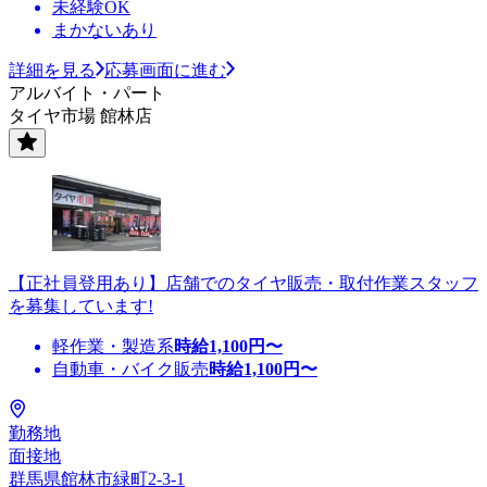
未経験OK
まかないあり
詳細を見る
応募画面に進む
アルバイト・パート
タイヤ市場 館林店
【正社員登用あり】店舗でのタイヤ販売・取付作業スタッフ
を募集しています!
軽作業・製造系
時給
1,100
円〜
自動車・バイク販売
時給
1,100
円〜
勤務地
面接地
群馬県館林市緑町2-3-1