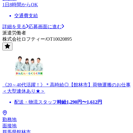
1日8時間からOK
交通費支給
詳細を見る
応募画面に進む
派遣労働者
株式会社ロフティー/OT10020895
《20～40代活躍！》＊高時給◎【館林市】荷物運搬のお仕事
＜大型連休あり★＞
配送・物流スタッフ
時給
1,290
円〜
1,612
円
勤務地
面接地
群馬県館林市