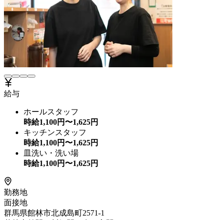
給与
ホールスタッフ
時給
1,100
円〜
1,625
円
キッチンスタッフ
時給
1,100
円〜
1,625
円
皿洗い・洗い場
時給
1,100
円〜
1,625
円
勤務地
面接地
群馬県館林市北成島町2571-1