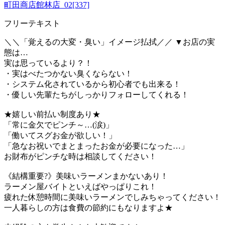
町田商店館林店_02[337]
フリーテキスト
＼＼「覚えるの大変・臭い」イメージ払拭／／ ▼お店の実
態は…
実は思っているより？！
・実はべたつかない臭くならない！
・システム化されているから初心者でも出来る！
・優しい先輩たちがしっかりフォローしてくれる！
★嬉しい前払い制度あり★
「常に金欠でピンチ～…(涙)」
「働いてスグお金が欲しい！」
「急なお祝いでまとまったお金が必要になった…」
お財布がピンチな時は相談してください！
《結構重要?》美味いラーメンまかないあり！
ラーメン屋バイトといえばやっぱりこれ！
疲れた休憩時間に美味いラーメンでしみちゃってください！
一人暮らしの方は食費の節約にもなりますよ★