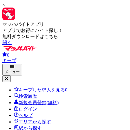
×
マッハバイトアプリ
アプリでお得にバイト探し！
無料ダウンロードはこちら
開く
0
キープ
メニュー
キープした求人を見る
0
検索履歴
新規会員登録(無料)
ログイン
ヘルプ
エリアから探す
駅から探す