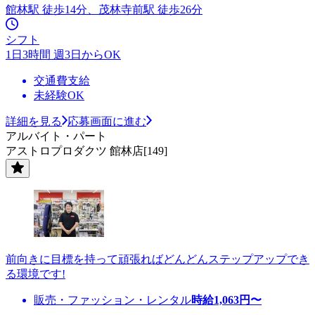
館林駅 徒歩14分、茂林寺前駅 徒歩26分
シフト
1日3時間 週3日からOK
交通費支給
未経験OK
詳細を見る
応募画面に進む
アルバイト・パート
アストロプロダクツ 館林店[149]
前向きに目標を持って頑張ればどんどんステップアップでき
る環境です!
販売・ファッション・レンタル
時給
1,063
円〜