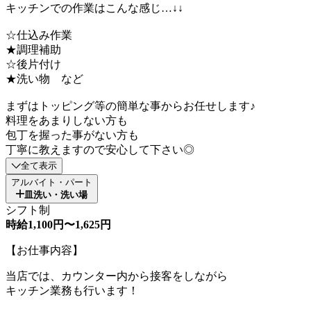
キッチンでの作業はこんな感じ…↓↓
☆仕込み作業
★調理補助
☆後片付け
★洗い物 など
まずはトッピング等の簡単な事からお任せします♪
料理をあまりしない方も
包丁を握った事がない方も
丁寧に教えますので安心して下さい◎
全て表示
アルバイト・パート
皿洗い・洗い場
シフト制
時給1,100円〜1,625円
【お仕事内容】
当店では、カウンター内から接客をしながら
キッチン業務も行います！