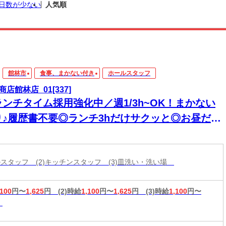
日数が少ない
人気順
館林市
食事、まかない付き
ホールスタッフ
商店館林店_01[337]
ランチタイム採用強化中／週1/3h~OK！まかない
り♪履歴書不要◎ランチ3hだけサクッと◎お昼だけ
短時間勤務で家庭との両立♪
ールスタッフ (2)キッチンスタッフ (3)皿洗い・洗い場
,100
円〜
1,625
円
(2)時給
1,100
円〜
1,625
円
(3)時給
1,100
円〜