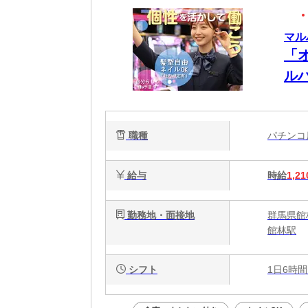
マル
「
ル
も
職種
パチン
給与
時給
1,21
勤務地・面接地
群馬県館林
館林駅
シフト
1日6時間