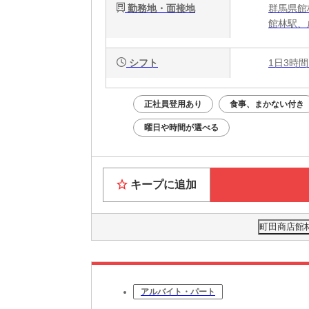
勤務地・面接地
群馬県館林
館林駅、
シフト
1日3時間
正社員登用あり
食事、まかない付き
曜日や時間が選べる
キープに追加
町田商店館林
アルバイト・パート