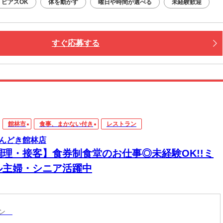
ピアスOK
体を動かす
曜日や時間が選べる
未経験歓迎
すぐ応募する
館林市
食事、まかない付き
レストラン
んどき館林店
調理・接客】食券制食堂のお仕事◎未経験OK!!ミ
ル主婦・シニア活躍中
ラン