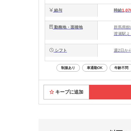
給与
時給
1,07
勤務地・面接地
群馬県館林
渡瀬駅よ
シフト
週2日か
制服あり
車通勤OK
年齢不問
キープに追加