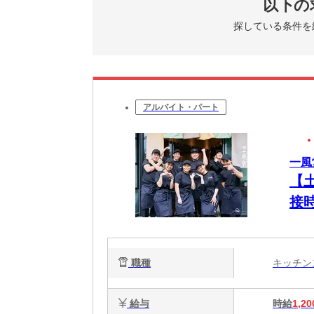
以下の
探している条件を
アルバイト・パート
一風
【
接
職種
キッチ
給与
時給
1,20