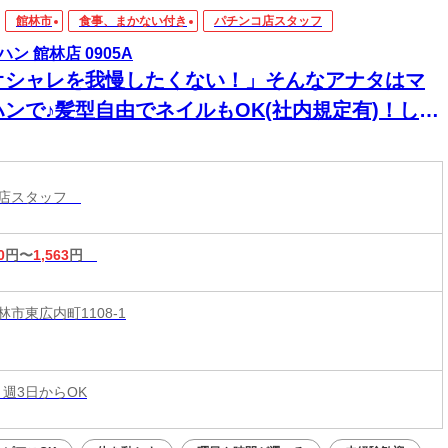
館林市
食事、まかない付き
パチンコ店スタッフ
ハン 館林店 0905A
オシャレを我慢したくない！」そんなアナタはマ
ハンで♪髪型自由でネイルもOK(社内規定有)！しか
高時給↑↑＜履歴書不要＞
コ店スタッフ
0
円〜
1,563
円
市東広内町1108-1
 週3日からOK