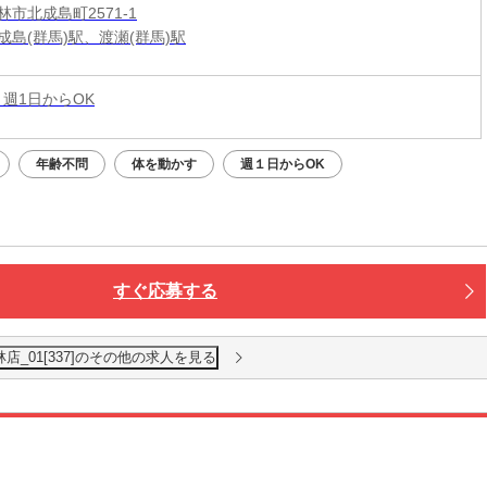
市北成島町2571-1
成島(群馬)駅、渡瀬(群馬)駅
 週1日からOK
年齢不問
体を動かす
週１日からOK
すぐ応募する
店_01[337]のその他の求人を見る