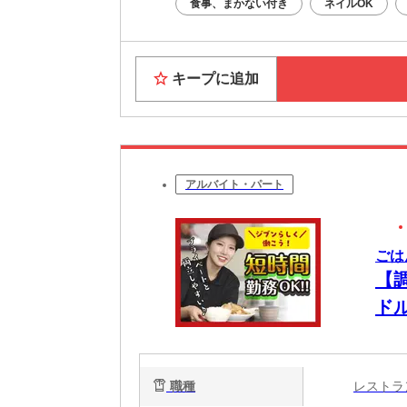
食事、まかない付き
ネイルOK
キープに追加
アルバイト・パート
ごは
【
ド
職種
レスト