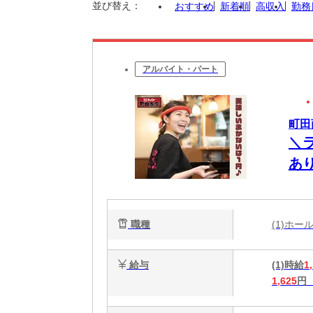
並び替え：
おすすめ
新着順
高収入
勤務
アルバイト・パート
町田
＼
あ
の
職種
(1)ホ
給与
(1)時給
1
1,625
円