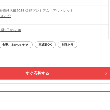
野市越名町2058 佐野プレミアム・アウトレット
ス20分
 週1日からOK
食事、まかない付き
車通勤OK
制服あり
すぐ応募する