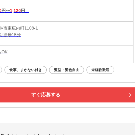
0
円〜
1,120
円
市東広内町1108-1
り徒歩15分
らOK
食事、まかない付き
髪型・髪色自由
未経験歓迎
すぐ応募する