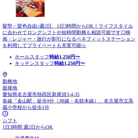
髪型・髪色自由♪週2日、1日3時間からOK！ライフスタイル
に合わせてロングシフトや短時間勤務も相談可能です◎映
画・レジャー・旅行が割引になるベネフィットステーション
を利用してプライベートも充実可能☆
ホールスタッフ
時給
1,250
円〜
キッチンスタッフ
時給
1,250
円〜
勤務地
面接地
愛知県名古屋市熱田区新尾頭3-4-35
各線「金山駅」徒歩9分（JR線・名鉄本線）、名古屋市立高
蔵小学校から徒歩1分
シフト
1日3時間 週2日からOK