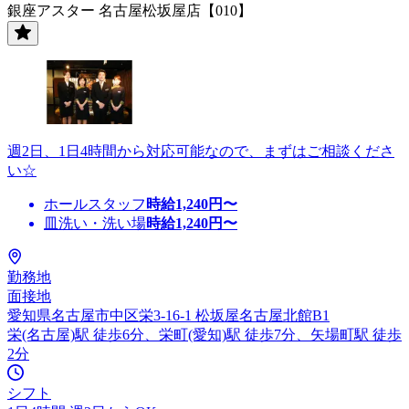
銀座アスター 名古屋松坂屋店【010】
週2日、1日4時間から対応可能なので、まずはご相談くださ
い☆
ホールスタッフ
時給
1,240
円〜
皿洗い・洗い場
時給
1,240
円〜
勤務地
面接地
愛知県名古屋市中区栄3-16-1 松坂屋名古屋北館B1
栄(名古屋)駅 徒歩6分、栄町(愛知)駅 徒歩7分、矢場町駅 徒歩
2分
シフト