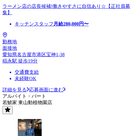
ラーメン店の店長候補!働きやすさに自信あり☆【正社員募
集】
キッチンスタッフ
月給
280,000
円〜
勤務地
面接地
愛知県名古屋市港区宝神1-38
稲永駅 徒歩19分
交通費支給
未経験OK
詳細を見る
応募画面に進む
アルバイト・パート
若鯱家 東山動植物園店