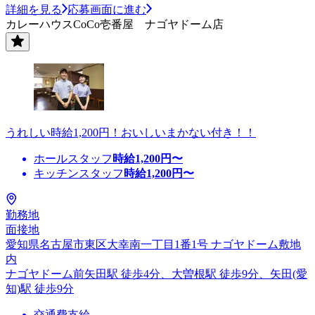
詳細を見る
応募画面に進む
カレーハウスCoCo壱番屋 ナゴヤドーム店
うれしい時給1,200円！おいしいまかない付き！！
ホールスタッフ
時給
1,200
円〜
キッチンスタッフ
時給
1,200
円〜
勤務地
面接地
愛知県名古屋市東区大幸南一丁目1番1号 ナゴヤドーム敷地
内
ナゴヤドーム前矢田駅 徒歩4分、大曽根駅 徒歩9分、矢田(愛
知)駅 徒歩9分
交通費支給