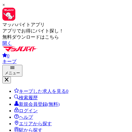
×
マッハバイトアプリ
アプリでお得にバイト探し！
無料ダウンロードはこちら
開く
0
キープ
メニュー
キープした求人を見る
0
検索履歴
新規会員登録(無料)
ログイン
ヘルプ
エリアから探す
駅から探す