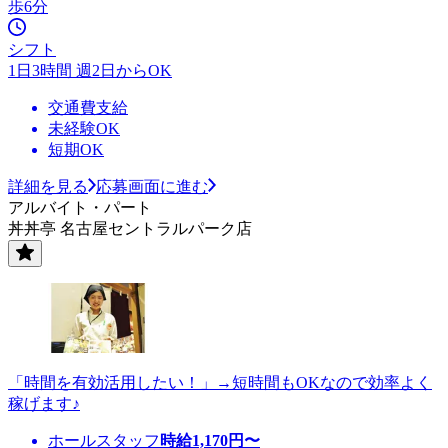
歩6分
シフト
1日3時間 週2日からOK
交通費支給
未経験OK
短期OK
詳細を見る
応募画面に進む
アルバイト・パート
丼丼亭 名古屋セントラルパーク店
「時間を有効活用したい！」→短時間もOKなので効率よく
稼げます♪
ホールスタッフ
時給
1,170
円〜