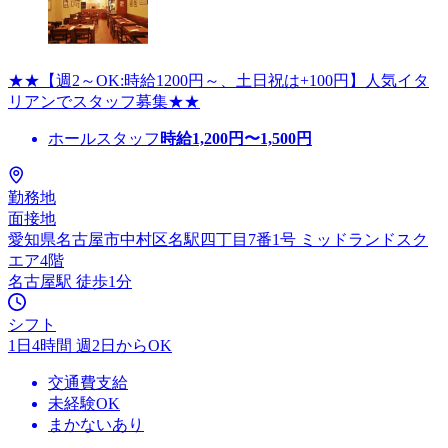
★★【週2～OK:時給1200円～、土日祝は+100円】人気イタ
リアンでスタッフ募集★★
ホールスタッフ
時給
1,200
円〜
1,500
円
勤務地
面接地
愛知県名古屋市中村区名駅四丁目7番1号 ミッドランドスク
エア4階
名古屋駅 徒歩1分
シフト
1日4時間 週2日からOK
交通費支給
未経験OK
まかないあり