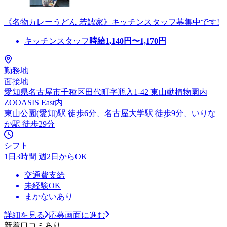
《名物カレーうどん 若鯱家》キッチンスタッフ募集中です!
キッチンスタッフ
時給
1,140
円〜
1,170
円
勤務地
面接地
愛知県名古屋市千種区田代町字瓶入1-42 東山動植物園内
ZOOASIS East内
東山公園(愛知)駅 徒歩6分、名古屋大学駅 徒歩9分、いりな
か駅 徒歩29分
シフト
1日3時間 週2日からOK
交通費支給
未経験OK
まかないあり
詳細を見る
応募画面に進む
新着口コミあり