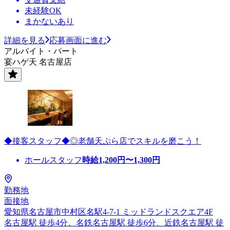
未経験OK
まかないあり
詳細を見る
応募画面に進む
アルバイト・パート
宴ハゲ天 名古屋店
◆接客スタッフ◆◎老舗天ぷら店でスキルを磨こう！
ホールスタッフ
時給
1,200
円〜
1,300
円
勤務地
面接地
愛知県名古屋市中村区名駅4-7-1 ミッドランドスクエア4F
名古屋駅 徒歩4分、名鉄名古屋駅 徒歩6分、近鉄名古屋駅 徒