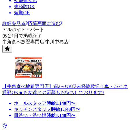
交通費支給
未経験OK
短期OK
詳細を見る
応募画面に進む
アルバイト・パート
あと1日で掲載終了
牛角食べ放題専門店 中川中島店
【牛角食べ放題専門店】週2～OK◎未経験歓迎！車・バイク
通勤OK★お友達との応募もお待ちしております♪
ホールスタッフ
時給
1,140
円〜
キッチンスタッフ
時給
1,140
円〜
皿洗い・洗い場
時給
1,140
円〜