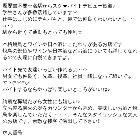
履歴書不要☆名駅からスグ★バイトデビュー歓迎♪
学生さんが多数活躍しています^^
仕事はまじめにテキパキと、裏では仲良くわいわいと(。・
ω・)
駅から近くて通勤もとっても便利☆
本格焼鳥とワインや日本酒にこだわりがあるお店です
焼鳥の部位やワインや日本酒などお酒についても詳しくなれ
るので友達に自慢できますよ。
バイト先で友達いっぱい作れるよ～☆
男女でも仲良く、先輩、後輩、社員一緒になって騒いでま
すヽ(*^^*)ノ
バイトするならやっぱり楽しいところがいいね♪
綺麗な職場だから女性にも嬉しい♪
立ち昇る炭火の炎をカウンターから眺め、美味しいお酒と焼
鳥を楽しんでいただく・・・。そんなスタイリッシュな大人
のお店です。素敵な接客で演出して下さい!!
求人番号