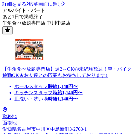
詳細を見る
応募画面に進む
アルバイト・パート
あと1日で掲載終了
牛角食べ放題専門店 中川中島店
【牛角食べ放題専門店】週2～OK◎未経験歓迎！車・バイク
通勤OK★お友達との応募もお待ちしております♪
ホールスタッフ
時給
1,140
円〜
キッチンスタッフ
時給
1,140
円〜
皿洗い・洗い場
時給
1,140
円〜
勤務地
面接地
愛知県名古屋市中川区中島新町3-2708-1