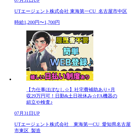
07月31日UP
UTエージェント株式会社 東海第一CU_名古屋市中区
時給1,200円〜1,700円
【力仕事ほぼなし☆】社宅費補助あり×月
収29万円可！日勤&土日祝休み☆FA機器の
組立や検査♪
07月31日UP
UTエージェント株式会社 東海第一CU_愛知県名古屋
市東区_製造