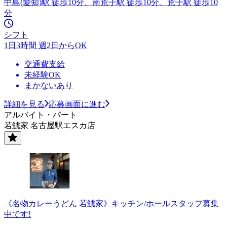
中島(愛知)駅 徒歩10分、南荒子駅 徒歩10分、荒子駅 徒歩10
分
シフト
1日3時間 週2日からOK
交通費支給
未経験OK
まかないあり
詳細を見る
応募画面に進む
アルバイト・パート
若鯱家 名古屋駅エスカ店
《名物カレーうどん 若鯱家》キッチン/ホールスタッフ募集
中です!