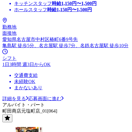
キッチンスタッフ
時給
1,150
円〜
1,500
円
ホールスタッフ
時給
1,150
円〜
1,500
円
勤務地
面接地
愛知県名古屋市中村区椿町6番9号先
亀島駅 徒歩5分、名古屋駅 徒歩7分、名鉄名古屋駅 徒歩10分
シフト
1日3時間 週3日からOK
交通費支給
未経験OK
まかないあり
詳細を見る
応募画面に進む
アルバイト・パート
町田商店元塩町店_01[064]