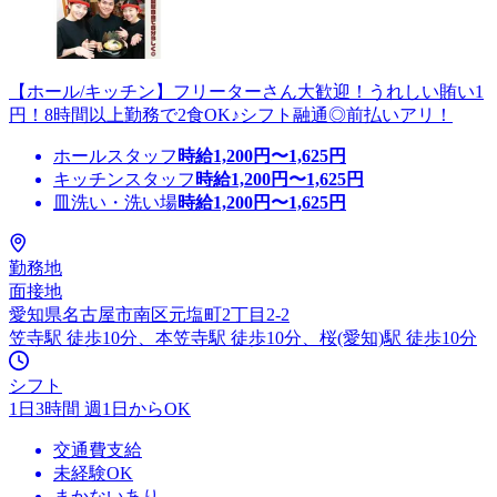
【ホール/キッチン】フリーターさん大歓迎！うれしい賄い1
円！8時間以上勤務で2食OK♪シフト融通◎前払いアリ！
ホールスタッフ
時給
1,200
円〜
1,625
円
キッチンスタッフ
時給
1,200
円〜
1,625
円
皿洗い・洗い場
時給
1,200
円〜
1,625
円
勤務地
面接地
愛知県名古屋市南区元塩町2丁目2-2
笠寺駅 徒歩10分、本笠寺駅 徒歩10分、桜(愛知)駅 徒歩10分
シフト
1日3時間 週1日からOK
交通費支給
未経験OK
まかないあり