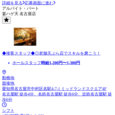
詳細を見る
応募画面に進む
アルバイト・パート
宴ハゲ天 名古屋店
◆接客スタッフ◆◎老舗天ぷら店でスキルを磨こう！
ホールスタッフ
時給
1,200
円〜
1,300
円
勤務地
面接地
愛知県名古屋市中村区名駅4-7-1 ミッドランドスクエア4F
名古屋駅 徒歩4分、名鉄名古屋駅 徒歩6分、近鉄名古屋駅 徒
歩6分
シフト