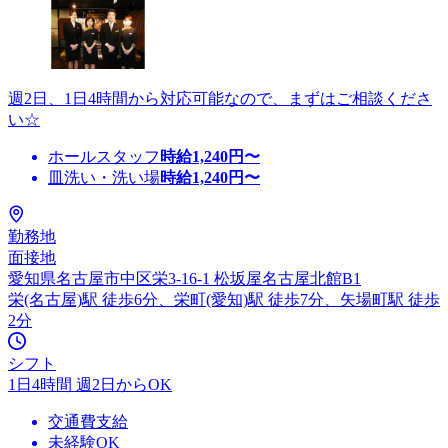
週2日、1日4時間から対応可能なので、まずはご相談くださ
い☆
ホールスタッフ
時給
1,240
円〜
皿洗い・洗い場
時給
1,240
円〜
勤務地
面接地
愛知県名古屋市中区栄3-16-1 松坂屋名古屋北館B1
栄(名古屋)駅 徒歩6分、栄町(愛知)駅 徒歩7分、矢場町駅 徒歩
2分
シフト
1日4時間 週2日からOK
交通費支給
未経験OK