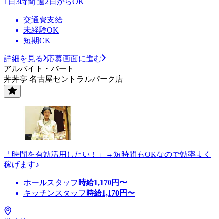
1日3時間 週2日からOK
交通費支給
未経験OK
短期OK
詳細を見る
応募画面に進む
アルバイト・パート
丼丼亭 名古屋セントラルパーク店
「時間を有効活用したい！」→短時間もOKなので効率よく
稼げます♪
ホールスタッフ
時給
1,170
円〜
キッチンスタッフ
時給
1,170
円〜