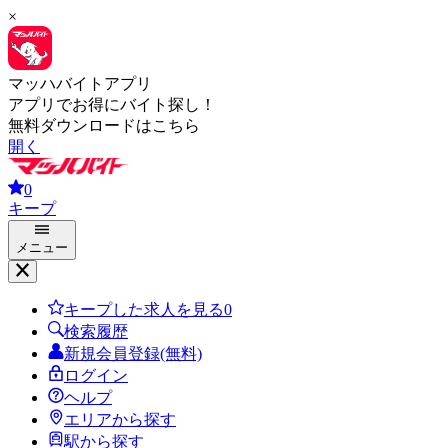
×
マッハバイトアプリ
アプリでお得にバイト探し！
無料ダウンロードはこちら
開く
0
キープ
メニュー
キープした求人を見る
0
検索履歴
新規会員登録(無料)
ログイン
ヘルプ
エリアから探す
駅から探す