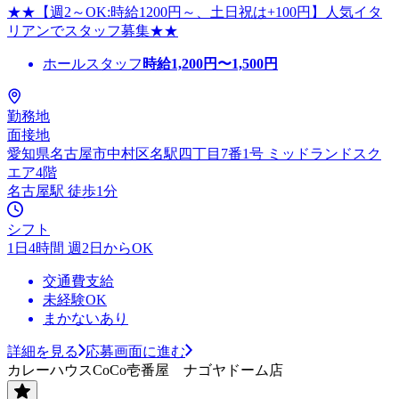
★★【週2～OK:時給1200円～、土日祝は+100円】人気イタ
リアンでスタッフ募集★★
ホールスタッフ
時給
1,200
円〜
1,500
円
勤務地
面接地
愛知県名古屋市中村区名駅四丁目7番1号 ミッドランドスク
エア4階
名古屋駅 徒歩1分
シフト
1日4時間 週2日からOK
交通費支給
未経験OK
まかないあり
詳細を見る
応募画面に進む
カレーハウスCoCo壱番屋 ナゴヤドーム店