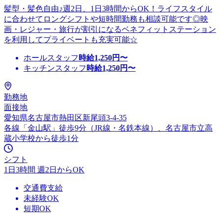
髪型・髪色自由♪週2日、1日3時間からOK！ライフスタイル
に合わせてロングシフトや短時間勤務も相談可能です◎映
画・レジャー・旅行が割引になるベネフィットステーション
を利用してプライベートも充実可能☆
ホールスタッフ
時給
1,250
円〜
キッチンスタッフ
時給
1,250
円〜
勤務地
面接地
愛知県名古屋市熱田区新尾頭3-4-35
各線「金山駅」徒歩9分（JR線・名鉄本線）、名古屋市立高
蔵小学校から徒歩1分
シフト
1日3時間 週2日からOK
交通費支給
未経験OK
短期OK