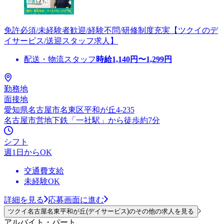
免許必須/未経験者歓迎/経験不問/研修制度充実【ツクイのデ
イサービス/送迎スタッフ求人】
配送・物流スタッフ
時給
1,140
円〜
1,299
円
勤務地
面接地
愛知県名古屋市名東区平和が丘4-235
名古屋市営地下鉄「一社駅」から徒歩約7分
シフト
週1日からOK
交通費支給
未経験OK
詳細を見る
応募画面に進む
ツクイ名古屋名東平和が丘(デイサービス)のその他の求人を見る
アルバイト・パート