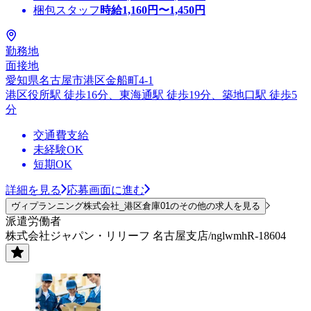
梱包スタッフ
時給
1,160
円〜
1,450
円
勤務地
面接地
愛知県名古屋市港区金船町4-1
港区役所駅 徒歩16分、東海通駅 徒歩19分、築地口駅 徒歩5
分
交通費支給
未経験OK
短期OK
詳細を見る
応募画面に進む
ヴィプランニング株式会社_港区倉庫01のその他の求人を見る
派遣労働者
株式会社ジャパン・リリーフ 名古屋支店/nglwmhR-18604