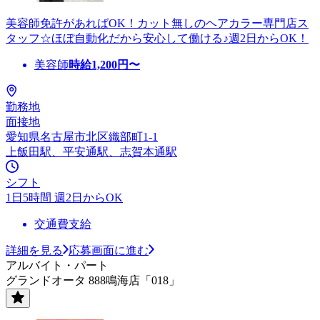
美容師免許があればOK！カット無しのヘアカラー専門店ス
タッフ☆ほぼ自動化だから安心して働ける♪週2日からOK！
美容師
時給
1,200
円〜
勤務地
面接地
愛知県名古屋市北区織部町1-1
上飯田駅、平安通駅、志賀本通駅
シフト
1日5時間 週2日からOK
交通費支給
詳細を見る
応募画面に進む
アルバイト・パート
グランドオータ 888鳴海店「018」