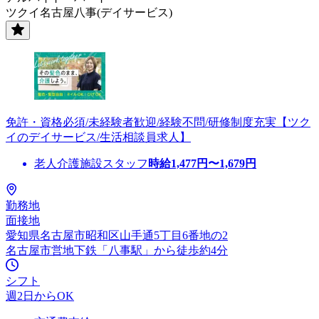
ツクイ名古屋八事(デイサービス)
免許・資格必須/未経験者歓迎/経験不問/研修制度充実【ツク
イのデイサービス/生活相談員求人】
老人介護施設スタッフ
時給
1,477
円〜
1,679
円
勤務地
面接地
愛知県名古屋市昭和区山手通5丁目6番地の2
名古屋市営地下鉄「八事駅」から徒歩約4分
シフト
週2日からOK