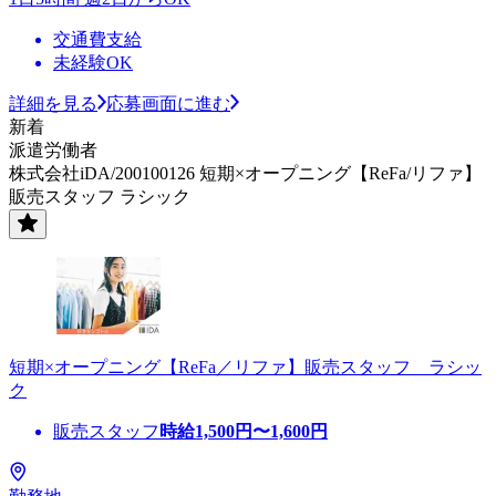
交通費支給
未経験OK
詳細を見る
応募画面に進む
新着
派遣労働者
株式会社iDA/200100126 短期×オープニング【ReFa/リファ】
販売スタッフ ラシック
短期×オープニング【ReFa／リファ】販売スタッフ ラシッ
ク
販売スタッフ
時給
1,500
円〜
1,600
円