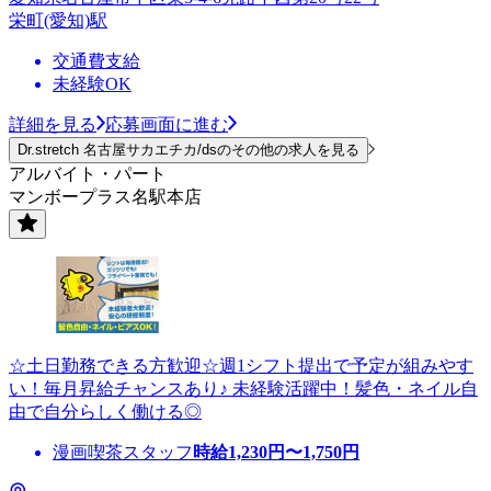
栄町(愛知)駅
交通費支給
未経験OK
詳細を見る
応募画面に進む
Dr.stretch 名古屋サカエチカ/dsのその他の求人を見る
アルバイト・パート
マンボープラス名駅本店
☆土日勤務できる方歓迎☆週1シフト提出で予定が組みやす
い！毎月昇給チャンスあり♪ 未経験活躍中！髪色・ネイル自
由で自分らしく働ける◎
漫画喫茶スタッフ
時給
1,230
円〜
1,750
円