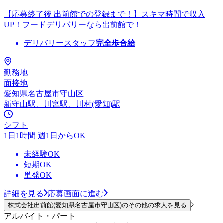
【応募終了後 出前館での登録まで！】スキマ時間で収入
UP！フードデリバリーなら出前館で！
デリバリースタッフ
完全歩合給
勤務地
面接地
愛知県名古屋市守山区
新守山駅、川宮駅、川村(愛知)駅
シフト
1日1時間 週1日からOK
未経験OK
短期OK
単発OK
詳細を見る
応募画面に進む
株式会社出前館(愛知県名古屋市守山区)のその他の求人を見る
アルバイト・パート