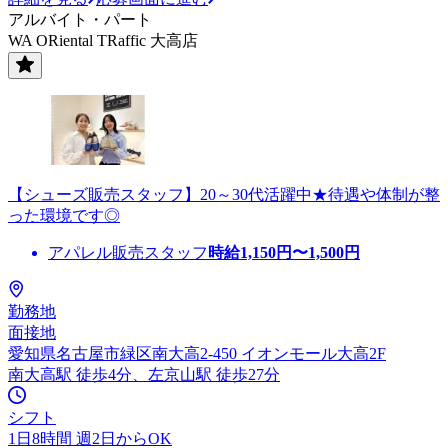
アルバイト・パート
WA ORiental TRaffic 大高店
【シューズ販売スタッフ】20～30代活躍中★待遇や体制が整
った環境です◎
アパレル販売スタッフ
時給
1,150
円〜
1,500
円
勤務地
面接地
愛知県名古屋市緑区南大高2-450 イオンモール大高2F
南大高駅 徒歩4分、左京山駅 徒歩27分
シフト
1日8時間 週2日からOK