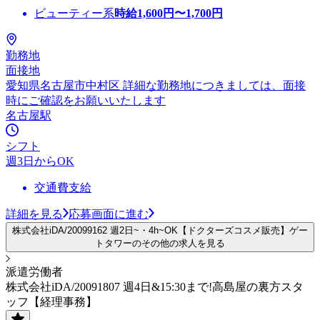
ビューティー系
時給
1,600
円〜
1,700
円
勤務地
面接地
愛知県名古屋市中村区 詳細な勤務地につきましては、面接
時にご確認をお願いいたします
名古屋駅
シフト
週3日からOK
交通費支給
詳細を見る
応募画面に進む
株式会社iDA/20099162 週2日~・4h~OK【ドクターズコスメ販売】ゲー
トタワーのその他の求人を見る
派遣労働者
株式会社iDA/20091807 週4日&15:30まで!高島屋の裏方スタ
ッフ【経理事務】