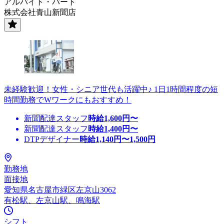
アルバイト・パート
株式会社青山新聞店
未経験歓迎！女性・シニア世代も活躍中♪ 1日1時間程度の短
時間勤務でWワークにもおすすめ！
新聞配達スタッフ
時給
1,600
円〜
新聞配達スタッフ
時給
1,400
円〜
DTPデザイナー
時給
1,140
円〜
1,500
円
勤務地
面接地
愛知県名古屋市緑区左京山3062
有松駅、左京山駅、鳴海駅
シフト