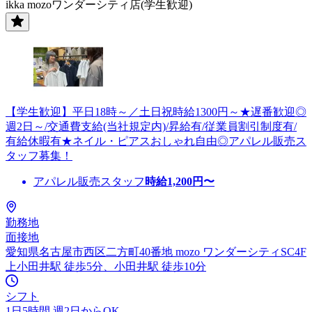
ikka mozoワンダーシティ店(学生歓迎)
【学生歓迎】平日18時～／土日祝時給1300円～★遅番歓迎◎
週2日～/交通費支給(当社規定内)/昇給有/従業員割引制度有/
有給休暇有★ネイル・ピアスおしゃれ自由◎アパレル販売ス
タッフ募集！
アパレル販売スタッフ
時給
1,200
円〜
勤務地
面接地
愛知県名古屋市西区二方町40番地 mozo ワンダーシティSC4F
上小田井駅 徒歩5分、小田井駅 徒歩10分
シフト
1日5時間 週2日からOK