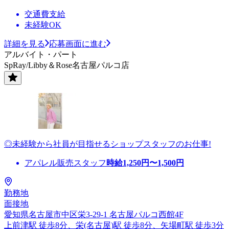
交通費支給
未経験OK
詳細を見る
応募画面に進む
アルバイト・パート
SpRay/Libby＆Rose名古屋パルコ店
◎未経験から社員が目指せるショップスタッフのお仕事!
アパレル販売スタッフ
時給
1,250
円〜
1,500
円
勤務地
面接地
愛知県名古屋市中区栄3-29-1 名古屋パルコ西館4F
上前津駅 徒歩8分、栄(名古屋)駅 徒歩8分、矢場町駅 徒歩3分