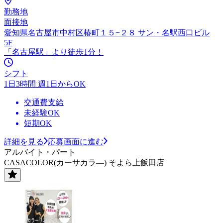
勤務地
面接地
愛知県名古屋市中村区椿町１５−２８ サン・名駅西口ビル
5F
「名古屋駅」より徒歩1分！
シフト
1日3時間 週1日からOK
交通費支給
未経験OK
短期OK
詳細を見る
応募画面に進む
アルバイト・パート
CASACOLOR(カーサカラ―) そよら上飯田店