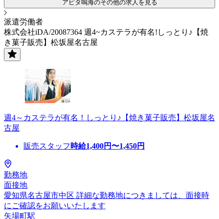
アピタ鳴海のその他の求人を見る
派遣労働者
株式会社iDA/20087364 週4~カステラが有名!しっとり♪【焼
き菓子販売】松坂屋名古屋
週4～カステラが有名！しっとり♪【焼き菓子販売】松坂屋名
古屋
販売スタッフ
時給
1,400
円〜
1,450
円
勤務地
面接地
愛知県名古屋市中区 詳細な勤務地につきましては、面接時
にご確認をお願いいたします
矢場町駅