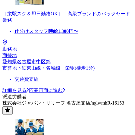
［栄駅スグ＆即日勤務OK］ 高級ブランドのバックヤード
業務
仕分けスタッフ
時給
1,300
円〜
勤務地
面接地
愛知県名古屋市中区錦
市営地下鉄東山線・名城線 栄駅(徒歩1分)
交通費支給
詳細を見る
応募画面に進む
派遣労働者
株式会社ジャパン・リリーフ 名古屋支店/nglwmhR-16153