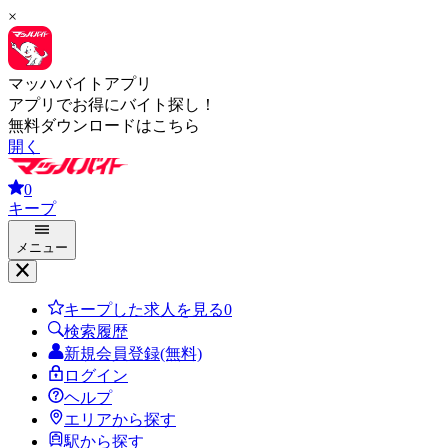
×
マッハバイトアプリ
アプリでお得にバイト探し！
無料ダウンロードはこちら
開く
0
キープ
メニュー
キープした求人を見る
0
検索履歴
新規会員登録(無料)
ログイン
ヘルプ
エリアから探す
駅から探す