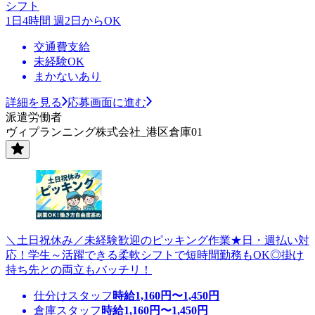
シフト
1日4時間 週2日からOK
交通費支給
未経験OK
まかないあり
詳細を見る
応募画面に進む
派遣労働者
ヴィプランニング株式会社_港区倉庫01
＼土日祝休み／未経験歓迎のピッキング作業★日・週払い対
応！学生～活躍できる柔軟シフトで短時間勤務もOK◎掛け
持ち先との両立もバッチリ！
仕分けスタッフ
時給
1,160
円〜
1,450
円
倉庫スタッフ
時給
1,160
円〜
1,450
円