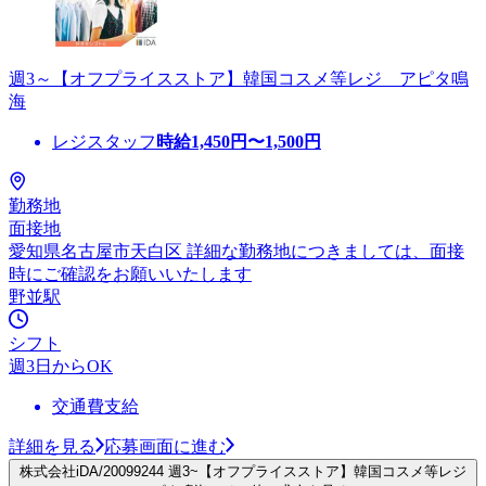
週3～【オフプライスストア】韓国コスメ等レジ アピタ鳴
海
レジスタッフ
時給
1,450
円〜
1,500
円
勤務地
面接地
愛知県名古屋市天白区 詳細な勤務地につきましては、面接
時にご確認をお願いいたします
野並駅
シフト
週3日からOK
交通費支給
詳細を見る
応募画面に進む
株式会社iDA/20099244 週3~【オフプライスストア】韓国コスメ等レジ