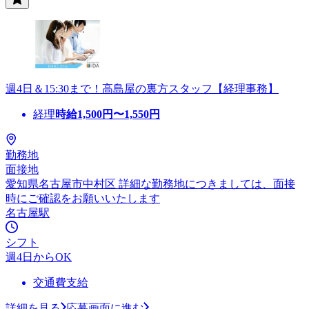
週4日＆15:30まで！高島屋の裏方スタッフ【経理事務】
経理
時給
1,500
円〜
1,550
円
勤務地
面接地
愛知県名古屋市中村区 詳細な勤務地につきましては、面接
時にご確認をお願いいたします
名古屋駅
シフト
週4日からOK
交通費支給
詳細を見る
応募画面に進む