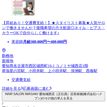
【昇給あり！交通費支給！】★スタイリスト募集★人気サロ
ンで働きませんか？復職希望の方大歓迎◎ネイル・ピアス・
カラーOKで自分らしく働けます♪
美容師
月給
300,000
円〜
400,000
円
勤務地
面接地
愛知県名古屋市西区城西町16-1 コノミヤ城西店1階
尾張星の宮駅、小田井駅、上小田井駅、清洲駅、西春駅
交通費支給
詳細を見る
応募画面に進む
HAIR SALON IWASAKI 愛知城西店［正社員］店長候補(株式会社ハク
ブン)のその他の求人を見る