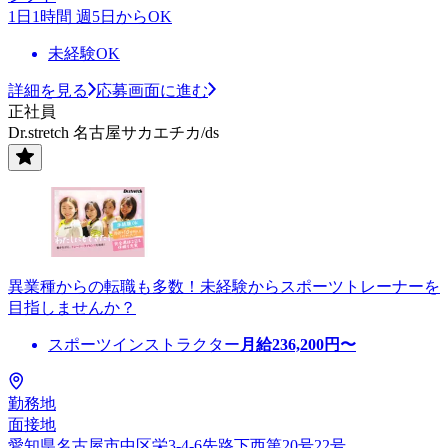
1日1時間 週5日からOK
未経験OK
詳細を見る
応募画面に進む
正社員
Dr.stretch 名古屋サカエチカ/ds
異業種からの転職も多数！未経験からスポーツトレーナーを
目指しませんか？
スポーツインストラクター
月給
236,200
円〜
勤務地
面接地
愛知県名古屋市中区栄3-4-6先路下西第20号22号