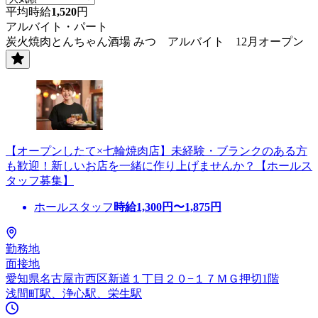
平均時給
1,520
円
アルバイト・パート
炭火焼肉とんちゃん酒場 みつ アルバイト 12月オープン
【オープンしたて×七輪焼肉店】未経験・ブランクのある方
も歓迎！新しいお店を一緒に作り上げませんか？【ホールス
タッフ募集】
ホールスタッフ
時給
1,300
円〜
1,875
円
勤務地
面接地
愛知県名古屋市西区新道１丁目２０−１７ＭＧ押切1階
浅間町駅、浄心駅、栄生駅