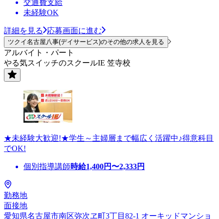
交通費支給
未経験OK
詳細を見る
応募画面に進む
ツクイ名古屋八事(デイサービス)のその他の求人を見る
アルバイト・パート
やる気スイッチのスクールIE 笠寺校
★未経験大歓迎!★学生～主婦層まで幅広く活躍中♪得意科目
でOK!
個別指導講師
時給
1,400
円〜
2,333
円
勤務地
面接地
愛知県名古屋市南区弥次ヱ町3丁目82-1 オーキッドマンショ