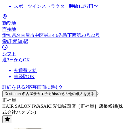
スポーツインストラクター
時給
1,177
円〜
勤務地
面接地
愛知県名古屋市中区栄3-4-6先路下西第20号22号
栄町(愛知)駅
シフト
週3日からOK
交通費支給
未経験OK
詳細を見る
応募画面に進む
Dr.stretch 名古屋サカエチカ/dsのその他の求人を見る
正社員
HAIR SALON IWASAKI 愛知城西店［正社員］店長候補(株
式会社ハクブン)