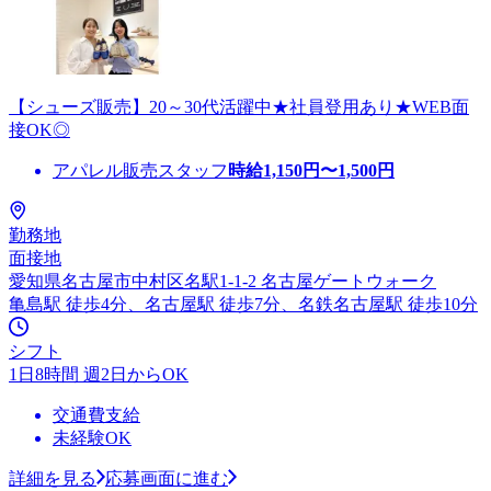
【シューズ販売】20～30代活躍中★社員登用あり★WEB面
接OK◎
アパレル販売スタッフ
時給
1,150
円〜
1,500
円
勤務地
面接地
愛知県名古屋市中村区名駅1-1-2 名古屋ゲートウォーク
亀島駅 徒歩4分、名古屋駅 徒歩7分、名鉄名古屋駅 徒歩10分
シフト
1日8時間 週2日からOK
交通費支給
未経験OK
詳細を見る
応募画面に進む