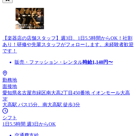
【楽器店の店舗スタッフ】週3日、1日5.5時間からOK！社割
あり！研修や先輩スタッフがフォローします。未経験者歓迎
です！
販売・ファッション・レンタル
時給
1,140
円〜
勤務地
面接地
愛知県名古屋市緑区南大高2丁目450番地 イオンモール大高
3F
大高駅 バス15分、南大高駅 徒歩3分
シフト
1日5.5時間 週3日からOK
交通費支給