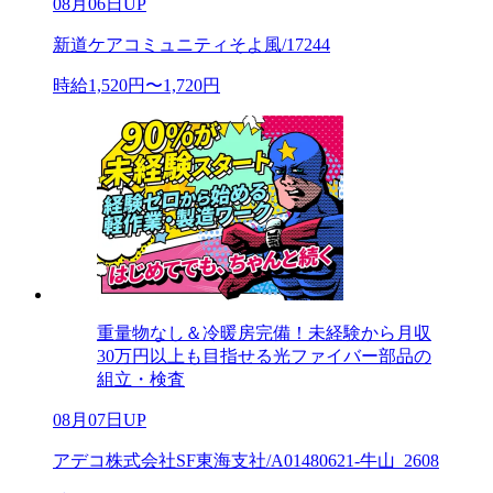
08月06日UP
新道ケアコミュニティそよ風/17244
時給1,520円〜1,720円
重量物なし＆冷暖房完備！未経験から月収
30万円以上も目指せる光ファイバー部品の
組立・検査
08月07日UP
アデコ株式会社SF東海支社/A01480621-牛山_2608