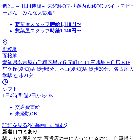
週2日～ 1日4時間～ 未経験OK 扶養内勤務OK バイトデビュ
ーさん…みんな大歓迎!!
惣菜屋スタッフ
時給
1,140
円〜
惣菜屋スタッフ
時給
1,140
円〜
勤務地
面接地
愛知県名古屋市千種区星が丘元町14-14 三越星ヶ丘店 B1F
星ケ丘(愛知)駅 徒歩6分、本山(愛知)駅 徒歩20分、名古屋大
学駅 徒歩21分
シフト
1日4時間 週2日からOK
交通費支給
未経験OK
詳細を見る
応募画面に進む
新着口コミあり
駅チカで便利です 百貨店の中に入っているので、仕事帰り