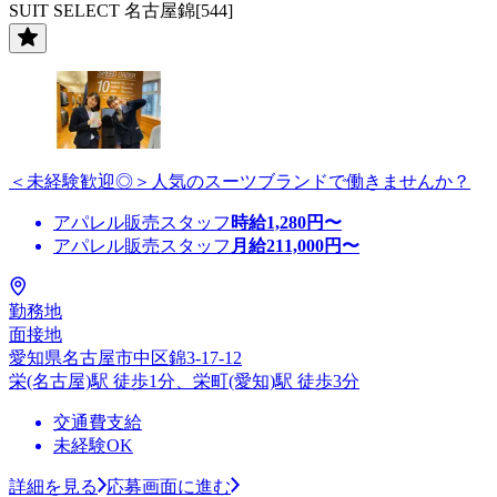
SUIT SELECT 名古屋錦[544]
＜未経験歓迎◎＞人気のスーツブランドで働きませんか？
アパレル販売スタッフ
時給
1,280
円〜
アパレル販売スタッフ
月給
211,000
円〜
勤務地
面接地
愛知県名古屋市中区錦3-17-12
栄(名古屋)駅 徒歩1分、栄町(愛知)駅 徒歩3分
交通費支給
未経験OK
詳細を見る
応募画面に進む