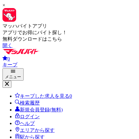
×
マッハバイトアプリ
アプリでお得にバイト探し！
無料ダウンロードはこちら
開く
0
キープ
メニュー
キープした求人を見る
0
検索履歴
新規会員登録(無料)
ログイン
ヘルプ
エリアから探す
駅から探す