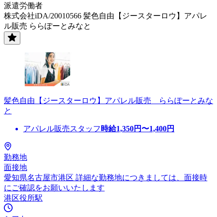
派遣労働者
株式会社iDA/20010566 髪色自由【ジースターロウ】アパレ
ル販売 ららぽーとみなと
髪色自由【ジースターロウ】アパレル販売 ららぽーとみな
と
アパレル販売スタッフ
時給
1,350
円〜
1,400
円
勤務地
面接地
愛知県名古屋市港区 詳細な勤務地につきましては、面接時
にご確認をお願いいたします
港区役所駅