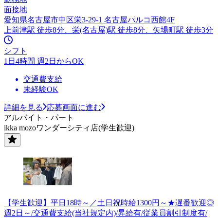
面接地
愛知県名古屋市中区栄3-29-1 名古屋パルコ西館4F
上前津駅 徒歩8分、栄(名古屋)駅 徒歩8分、矢場町駅 徒歩3分
シフト
1日4時間 週2日からOK
交通費支給
未経験OK
詳細を見る
応募画面に進む
アルバイト・パート
ikka mozoワンダーシティ店(学生歓迎)
【学生歓迎】平日18時～／土日祝時給1300円～★遅番歓迎◎
週2日～/交通費支給(当社規定内)/昇給有/従業員割引制度有/