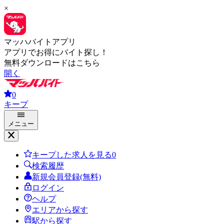
×
マッハバイトアプリ
アプリでお得にバイト探し！
無料ダウンロードはこちら
開く
0
キープ
メニュー
キープした求人を見る
0
検索履歴
新規会員登録(無料)
ログイン
ヘルプ
エリアから探す
駅から探す