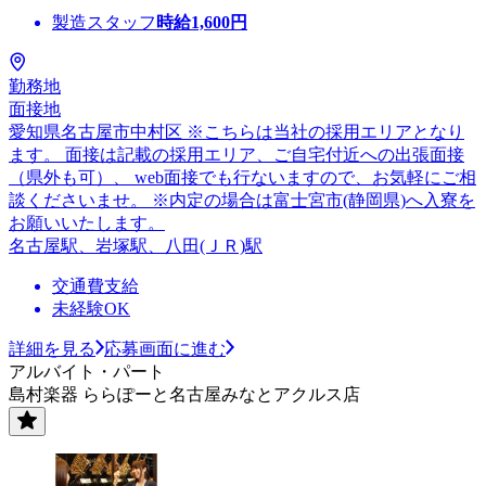
製造スタッフ
時給
1,600
円
勤務地
面接地
愛知県名古屋市中村区 ※こちらは当社の採用エリアとなり
ます。 面接は記載の採用エリア、ご自宅付近への出張面接
（県外も可）、 web面接でも行ないますので、お気軽にご相
談くださいませ。 ※内定の場合は富士宮市(静岡県)へ入寮を
お願いいたします。
名古屋駅、岩塚駅、八田(ＪＲ)駅
交通費支給
未経験OK
詳細を見る
応募画面に進む
アルバイト・パート
島村楽器 ららぽーと名古屋みなとアクルス店