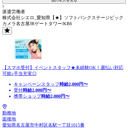
他の求人を見る
派遣労働者
株式会社シエロ_愛知県【★】ソフトバンクステージビック
カメラ名古屋JRゲートタワー/KB6
【スマホ受付】イベントスタッフ★未経験OK！週払い対応
可能♪手当充実◎
キャンペーンスタッフ
時給
2,000
円〜
受付
時給
2,000
円〜
携帯ショップ
時給
2,000
円〜
勤務地
面接地
愛知県名古屋市中村区名駅一丁目1015番