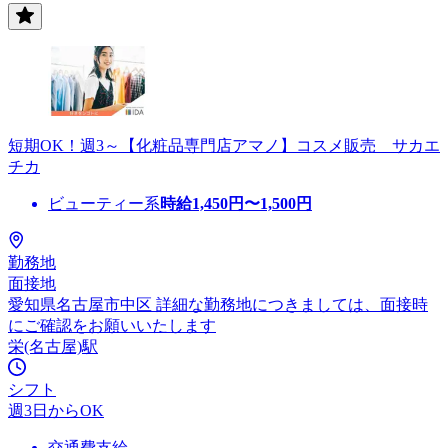
短期OK！週3～【化粧品専門店アマノ】コスメ販売 サカエ
チカ
ビューティー系
時給
1,450
円〜
1,500
円
勤務地
面接地
愛知県名古屋市中区 詳細な勤務地につきましては、面接時
にご確認をお願いいたします
栄(名古屋)駅
シフト
週3日からOK
交通費支給