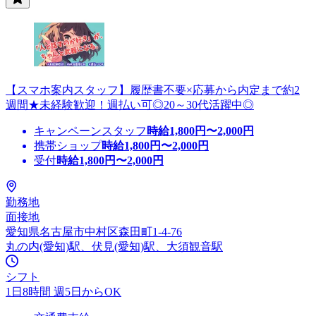
【スマホ案内スタッフ】履歴書不要×応募から内定まで約2
週間★未経験歓迎！週払い可◎20～30代活躍中◎
キャンペーンスタッフ
時給
1,800
円〜
2,000
円
携帯ショップ
時給
1,800
円〜
2,000
円
受付
時給
1,800
円〜
2,000
円
勤務地
面接地
愛知県名古屋市中村区森田町1-4-76
丸の内(愛知)駅、伏見(愛知)駅、大須観音駅
シフト
1日8時間 週5日からOK