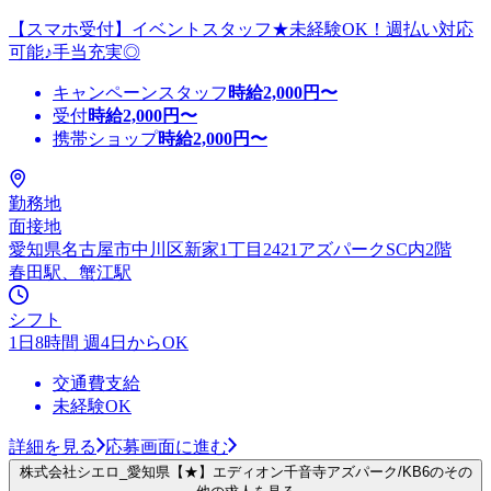
【スマホ受付】イベントスタッフ★未経験OK！週払い対応
可能♪手当充実◎
キャンペーンスタッフ
時給
2,000
円〜
受付
時給
2,000
円〜
携帯ショップ
時給
2,000
円〜
勤務地
面接地
愛知県名古屋市中川区新家1丁目2421アズパークSC内2階
春田駅、蟹江駅
シフト
1日8時間 週4日からOK
交通費支給
未経験OK
詳細を見る
応募画面に進む
株式会社シエロ_愛知県【★】エディオン千音寺アズパーク/KB6のその