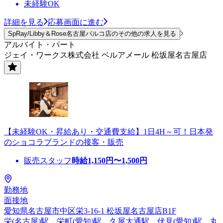
未経験OK
詳細を見る
応募画面に進む
SpRay/Libby＆Rose名古屋パルコ店のその他の求人を見る
アルバイト・パート
ジェイ・ワークス株式会社 ベルアメール 松坂屋名古屋店
【未経験OK・昇給あり・交通費支給】1日4H～可！日本発
のショコラブランドの接客・販売
販売スタッフ
時給
1,150
円〜
1,500
円
勤務地
面接地
愛知県名古屋市中区栄3-16-1 松坂屋名古屋店B1F
栄(名古屋)駅、栄町(愛知)駅、久屋大通駅、伏見(愛知)駅、丸