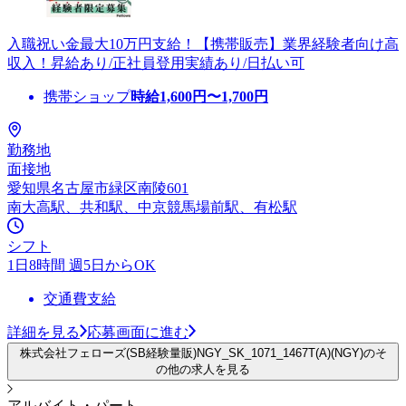
入職祝い金最大10万円支給！【携帯販売】業界経験者向け高
収入！昇給あり/正社員登用実績あり/日払い可
携帯ショップ
時給
1,600
円〜
1,700
円
勤務地
面接地
愛知県名古屋市緑区南陵601
南大高駅、共和駅、中京競馬場前駅、有松駅
シフト
1日8時間 週5日からOK
交通費支給
詳細を見る
応募画面に進む
株式会社フェローズ(SB経験量販)NGY_SK_1071_1467T(A)(NGY)のそ
の他の求人を見る
アルバイト・パート