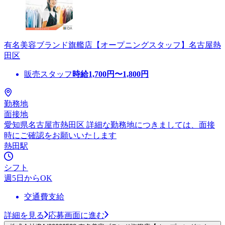
有名美容ブランド旗艦店【オープニングスタッフ】名古屋熱
田区
販売スタッフ
時給
1,700
円〜
1,800
円
勤務地
面接地
愛知県名古屋市熱田区 詳細な勤務地につきましては、面接
時にご確認をお願いいたします
熱田駅
シフト
週5日からOK
交通費支給
詳細を見る
応募画面に進む