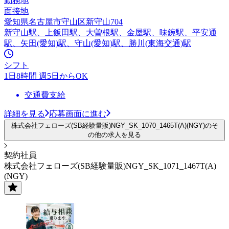
勤務地
面接地
愛知県名古屋市守山区新守山704
新守山駅、上飯田駅、大曽根駅、金屋駅、味鋺駅、平安通
駅、矢田(愛知)駅、守山(愛知)駅、勝川(東海交通)駅
シフト
1日8時間 週5日からOK
交通費支給
詳細を見る
応募画面に進む
株式会社フェローズ(SB経験量販)NGY_SK_1070_1465T(A)(NGY)のそ
の他の求人を見る
契約社員
株式会社フェローズ(SB経験量販)NGY_SK_1071_1467T(A)
(NGY)