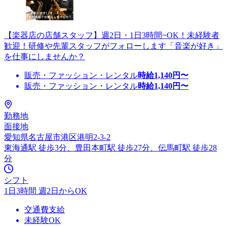
【楽器店の店舗スタッフ】週2日・1日3時間~OK！未経験者
歓迎！研修や先輩スタッフがフォローします「音楽が好き」
を仕事にしませんか？
販売・ファッション・レンタル
時給
1,140
円〜
販売・ファッション・レンタル
時給
1,140
円〜
勤務地
面接地
愛知県名古屋市港区港明2-3-2
東海通駅 徒歩3分、豊田本町駅 徒歩27分、伝馬町駅 徒歩28
分
シフト
1日3時間 週2日からOK
交通費支給
未経験OK