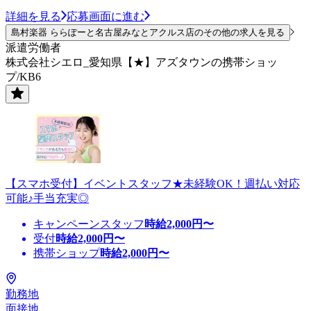
詳細を見る
応募画面に進む
島村楽器 ららぽーと名古屋みなとアクルス店のその他の求人を見る
派遣労働者
株式会社シエロ_愛知県【★】アズタウンの携帯ショッ
プ/KB6
【スマホ受付】イベントスタッフ★未経験OK！週払い対応
可能♪手当充実◎
キャンペーンスタッフ
時給
2,000
円〜
受付
時給
2,000
円〜
携帯ショップ
時給
2,000
円〜
勤務地
面接地