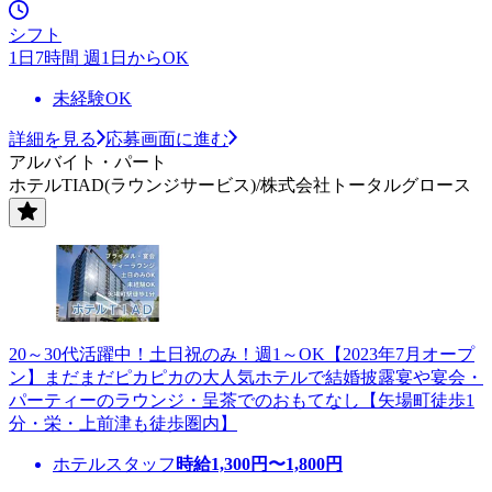
シフト
1日7時間 週1日からOK
未経験OK
詳細を見る
応募画面に進む
アルバイト・パート
ホテルTIAD(ラウンジサービス)/株式会社トータルグロース
20～30代活躍中！土日祝のみ！週1～OK【2023年7月オープ
ン】まだまだピカピカの大人気ホテルで結婚披露宴や宴会・
パーティーのラウンジ・呈茶でのおもてなし【矢場町徒歩1
分・栄・上前津も徒歩圏内】
ホテルスタッフ
時給
1,300
円〜
1,800
円