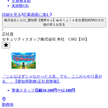
交通費支給
未経験OK
詳細を見る
応募画面に進む
株式会社シエロ_愛知県【携帯キャ】auＳｔｙｌｅ名古屋則武/Wのその
他の求人を見る
正社員
セキュリティスタッフ株式会社 本社 C002【SS】
「こんなはずじゃなかった人生。でも、ここからやり直せ
る。」【愛知県勤務/正社員警備】
警備スタッフ
日給
10,100
円〜
12,100
円
勤務地