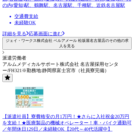
の内(愛知)駅、鶴舞駅、名古屋駅、千種駅、近鉄名古屋駅
交通費支給
未経験OK
詳細を見る
応募画面に進む
ジェイ・ワークス株式会社 ベルアメール 松坂屋名古屋店のその他の求
人を見る
派遣労働者
アルムメディカルサポート株式会社 名古屋採用センタ
ー/FH321※勤務地:静岡県富士宮市（社員寮完備）
【派遣社員】寮費格安の月1万円！★さらに入社祝金20万円
を支給！★医療製品の機械オペレーター！車・バイク通勤可
／年間休日129日／未経験OK【20代～40代活躍中】