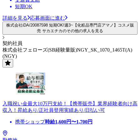
短期OK
詳細を見る
応募画面に進む
株式会社iDA/20087598 短期OK!週3~【化粧品専門店アマノ】コスメ販
売 サカエチカのその他の求人を見る
契約社員
株式会社フェローズ(SB経験量販)NGY_SK_1070_1465T(A)
(NGY)
入職祝い金最大10万円支給！【携帯販売】業界経験者向け高
収入！昇給あり/正社員登用実績あり/日払い可
携帯ショップ
時給
1,600
円〜
1,700
円