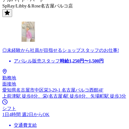
SpRay/Libby＆Rose名古屋パルコ店
◎未経験から社員が目指せるショップスタッフのお仕事!
アパレル販売スタッフ
時給
1,250
円〜
1,500
円
勤務地
面接地
愛知県名古屋市中区栄3-29-1 名古屋パルコ西館4F
上前津駅 徒歩8分、栄(名古屋)駅 徒歩8分、矢場町駅 徒歩3分
シフト
1日4時間 週2日からOK
交通費支給