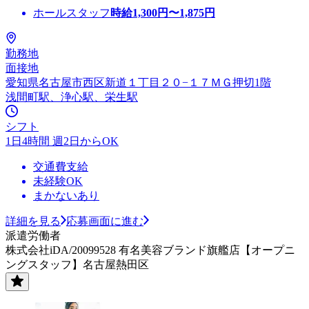
ホールスタッフ
時給
1,300
円〜
1,875
円
勤務地
面接地
愛知県名古屋市西区新道１丁目２０−１７ＭＧ押切1階
浅間町駅、浄心駅、栄生駅
シフト
1日4時間 週2日からOK
交通費支給
未経験OK
まかないあり
詳細を見る
応募画面に進む
派遣労働者
株式会社iDA/20099528 有名美容ブランド旗艦店【オープニ
ングスタッフ】名古屋熱田区