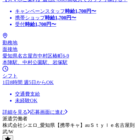
キャンペーンスタッフ
時給
1,700
円〜
携帯ショップ
時給
1,700
円〜
受付
時給
1,700
円〜
勤務地
面接地
愛知県名古屋市中村区椿町6-9
本陣駅、中村公園駅、岩塚駅
シフト
1日8時間 週5日からOK
交通費支給
未経験OK
詳細を見る
応募画面に進む
派遣労働者
株式会社シエロ_愛知県【携帯キャ】auＳｔｙｌｅ名古屋則
武/W