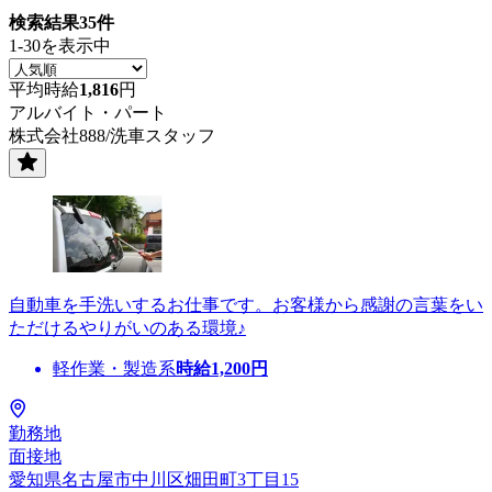
検索結果
35
件
1-30を表示中
平均時給
1,816
円
アルバイト・パート
株式会社888/洗車スタッフ
自動車を手洗いするお仕事です。お客様から感謝の言葉をい
ただけるやりがいのある環境♪
軽作業・製造系
時給
1,200
円
勤務地
面接地
愛知県名古屋市中川区畑田町3丁目15