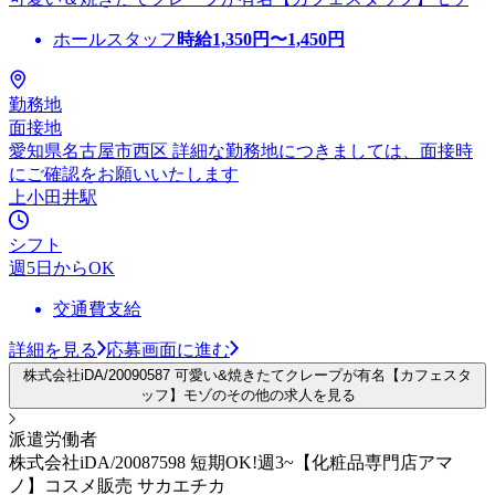
ホールスタッフ
時給
1,350
円〜
1,450
円
勤務地
面接地
愛知県名古屋市西区 詳細な勤務地につきましては、面接時
にご確認をお願いいたします
上小田井駅
シフト
週5日からOK
交通費支給
詳細を見る
応募画面に進む
株式会社iDA/20090587 可愛い&焼きたてクレープが有名【カフェスタ
ッフ】モゾのその他の求人を見る
派遣労働者
株式会社iDA/20087598 短期OK!週3~【化粧品専門店アマ
ノ】コスメ販売 サカエチカ