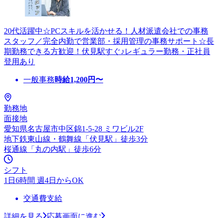
20代活躍中☆PCスキルを活かせる！人材派遣会社での事務
スタッフ／完全内勤で営業部・採用管理の事務サポート☆長
期勤務できる方歓迎！伏見駅すぐ♪レギュラー勤務・正社員
登用あり
一般事務
時給
1,200
円〜
勤務地
面接地
愛知県名古屋市中区錦1-5-28 ミワビル2F
地下鉄東山線・鶴舞線「伏見駅」徒歩3分
桜通線「丸の内駅」徒歩6分
シフト
1日6時間 週4日からOK
交通費支給
詳細を見る
応募画面に進む