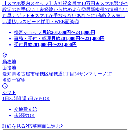
【スマホ案内スタッフ】入社祝金最大10万円★スマホ選びや
設定のお手伝い！未経験から始めよう◎最新機種の情報もい
ち早くゲット★スマホが手放せないあなたに♪高収入＆嬉し
い週払い/スピード採用・WEB面談◎
携帯ショップ
月給
201,000
円〜
231,000
円
事務・受付・経理
月給
201,000
円〜
231,000
円
受付
月給
201,000
円〜
231,000
円
勤務地
面接地
愛知県名古屋市瑞穂区瑞穂通1丁目34サンマリーノ1F
名鉄一宮駅
シフト
1日8時間 週5日からOK
交通費支給
未経験OK
詳細を見る
応募画面に進む