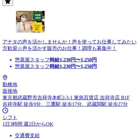
アナタの声を活かしませんか！声を使ってお仕事してみたい
方歓迎☆声を活かす販売のお仕事！調理も募集中！
惣菜屋スタッフ
時給
1,230
円〜
1,250
円
惣菜屋スタッフ
時給
1,230
円〜
1,250
円
勤務地
面接地
東京都武蔵野市吉祥寺本町2-3-1 東急百貨店 吉祥寺店 B1F
吉祥寺駅 徒歩9分、三鷹駅 徒歩17分、武蔵関駅 徒歩27分
シフト
1日3時間 週2日からOK
交通費支給