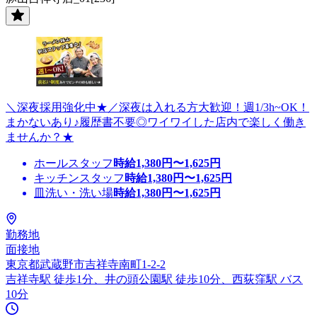
＼深夜採用強化中★／深夜は入れる方大歓迎！週1/3h~OK！
まかないあり♪履歴書不要◎ワイワイした店内で楽しく働き
ませんか？★
ホールスタッフ
時給
1,380
円〜
1,625
円
キッチンスタッフ
時給
1,380
円〜
1,625
円
皿洗い・洗い場
時給
1,380
円〜
1,625
円
勤務地
面接地
東京都武蔵野市吉祥寺南町1-2-2
吉祥寺駅 徒歩1分、井の頭公園駅 徒歩10分、西荻窪駅 バス
10分