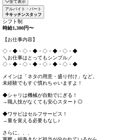
全て表示
アルバイト・パート
キッチンスタッフ
シフト制
時給1,300円〜
【お仕事内容】
◇・◆・◇・◆・◇・◆・◇・◆
＼お仕事はとってもシンプル／
◇・◆・◇・◆・◇・◆・◇・◆
メインは「ネタの用意・盛り付け」など。
未経験でもすぐ慣れちゃいますよ！
◆シャリは機械が自動でにぎる！
→職人技がなくても安心スタート◎
◆ワサビはセルフサービス！
→量を覚える必要もなし♪
さらに、、、
軍艦・細巻きなど担当が分かれているから、