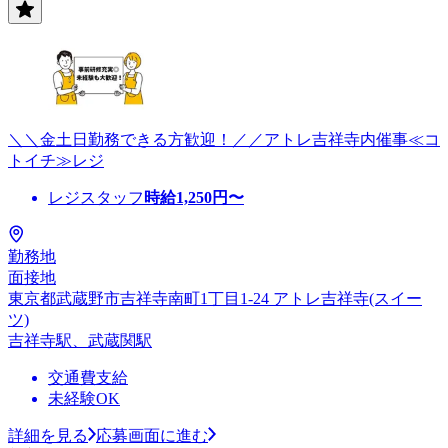
＼＼金土日勤務できる方歓迎！／／アトレ吉祥寺内催事≪コ
トイチ≫レジ
レジスタッフ
時給
1,250
円〜
勤務地
面接地
東京都武蔵野市吉祥寺南町1丁目1-24 アトレ吉祥寺(スイー
ツ)
吉祥寺駅、武蔵関駅
交通費支給
未経験OK
詳細を見る
応募画面に進む