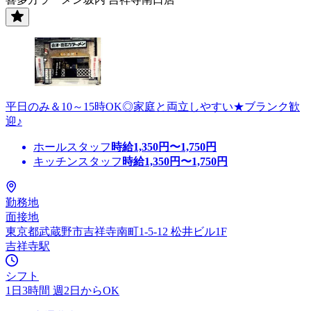
平日のみ＆10～15時OK◎家庭と両立しやすい★ブランク歓
迎♪
ホールスタッフ
時給
1,350
円〜
1,750
円
キッチンスタッフ
時給
1,350
円〜
1,750
円
勤務地
面接地
東京都武蔵野市吉祥寺南町1-5-12 松井ビル1F
吉祥寺駅
シフト
1日3時間 週2日からOK