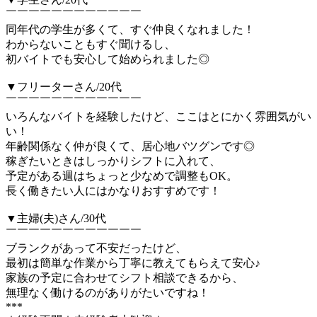
￣￣￣￣￣￣￣￣￣￣￣￣
同年代の学生が多くて、すぐ仲良くなれました！
わからないこともすぐ聞けるし、
初バイトでも安心して始められました◎
▼フリーターさん/20代
￣￣￣￣￣￣￣￣￣￣￣￣
いろんなバイトを経験したけど、ここはとにかく雰囲気がい
い！
年齢関係なく仲が良くて、居心地バツグンです◎
稼ぎたいときはしっかりシフトに入れて、
予定がある週はちょっと少なめで調整もOK。
長く働きたい人にはかなりおすすめです！
▼主婦(夫)さん/30代
￣￣￣￣￣￣￣￣￣￣￣￣
ブランクがあって不安だったけど、
最初は簡単な作業から丁寧に教えてもらえて安心♪
家族の予定に合わせてシフト相談できるから、
無理なく働けるのがありがたいですね！
***