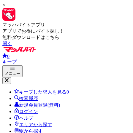
×
マッハバイトアプリ
アプリでお得にバイト探し！
無料ダウンロードはこちら
開く
0
キープ
メニュー
キープした求人を見る
0
検索履歴
新規会員登録(無料)
ログイン
ヘルプ
エリアから探す
駅から探す