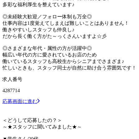
多彩な福利厚生を整えています♪
◎未経験大歓迎／フォロー体制も万全◎
仕事内容は1度覚えてしまえば難しいことはありません！
働きやすいしスタッフも仲良し♪
だから長く働く方がた～っくさんいますよ☆彡
◎さまざまな年代・属性の方が活躍中◎
幅広い年代の方に愛されているお店のため
働いているスタッフも高校生からシニアまでさまざま♪
忙しいときも、スタッフ同士が自然に助け合う雰囲気です！
求人番号
4287714
応募画面に進む
＜どうして応募したの？＞
～★スタッフに聞いてみました★～
▼学生さん/20代