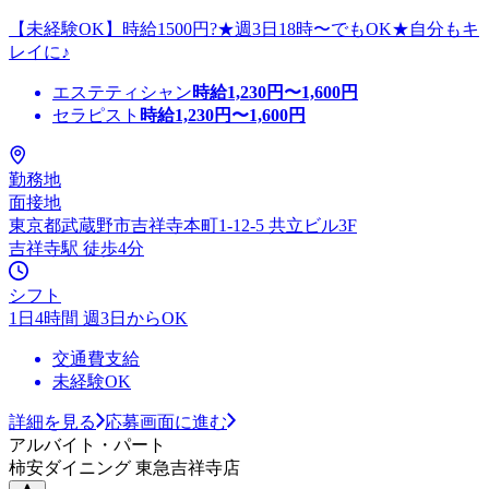
【未経験OK】時給1500円?★週3日18時〜でもOK★自分もキ
レイに♪
エステティシャン
時給
1,230
円〜
1,600
円
セラピスト
時給
1,230
円〜
1,600
円
勤務地
面接地
東京都武蔵野市吉祥寺本町1-12-5 共立ビル3F
吉祥寺駅 徒歩4分
シフト
1日4時間 週3日からOK
交通費支給
未経験OK
詳細を見る
応募画面に進む
アルバイト・パート
柿安ダイニング 東急吉祥寺店