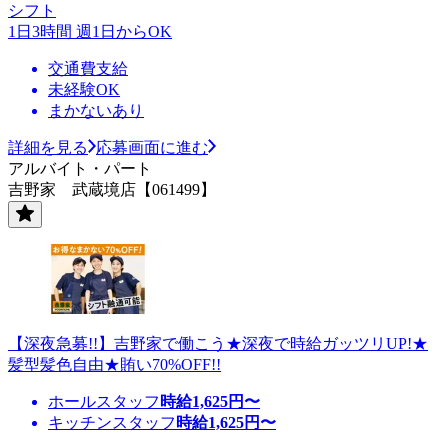
シフト
1日3時間 週1日からOK
交通費支給
未経験OK
まかないあり
詳細を見る
応募画面に進む
アルバイト・パート
吉野家 武蔵境店【061499】
【深夜急募!!】吉野家で働こう★深夜で時給ガッツリUP!★
髪型髪色自由★賄い70%OFF!!
ホールスタッフ
時給
1,625
円〜
キッチンスタッフ
時給
1,625
円〜