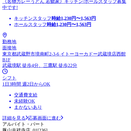
《名物カレーうどん 若鯱家》キッチン/ホールスタッフ募集
中です!
キッチンスタッフ
時給
1,230
円〜
1,563
円
ホールスタッフ
時給
1,230
円〜
1,563
円
勤務地
面接地
東京都武蔵野市境南町2-3-6 イトーヨーカドー武蔵境店西館
B1F
武蔵境駅 徒歩4分、三鷹駅 徒歩22分
シフト
1日3時間 週2日からOK
交通費支給
未経験OK
まかないあり
詳細を見る
応募画面に進む
アルバイト・パート
豚山吉祥寺店_01[236]