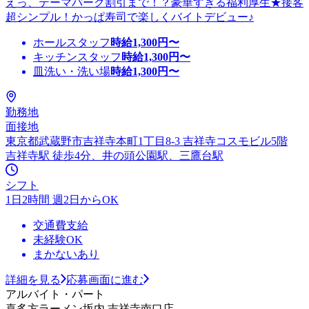
えっ、テーマパーク割引まで！？豪華すぎる福利厚生★接客
超シンプル！かっぱ寿司で楽しくバイトデビュー♪
ホールスタッフ
時給
1,300
円〜
キッチンスタッフ
時給
1,300
円〜
皿洗い・洗い場
時給
1,300
円〜
勤務地
面接地
東京都武蔵野市吉祥寺本町1丁目8-3 吉祥寺コスモビル5階
吉祥寺駅 徒歩4分、井の頭公園駅、三鷹台駅
シフト
1日2時間 週2日からOK
交通費支給
未経験OK
まかないあり
詳細を見る
応募画面に進む
アルバイト・パート
喜多方ラーメン坂内 吉祥寺南口店