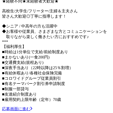
★経験不問★未経験者大歓迎★
高校生/大学生/フリーター/主婦＆主夫さん
皆さん大歓迎◎丁寧に指導します！
◆シニア / 中高年の方も活躍中
◆お客様や従業員、さまざまな方とコミュニケーションを
取りながら楽しく働きたい方におすすめです♪
***
【福利厚生】
■時給は1分単位で支給/前給制度あり
■まかないあり(一食200円)
■交通費支給(規程あり)
■深夜手当あり（22時以降は25％割増）
■有給休暇あり/各種社会保険完備
■コロワイドグループ従業員割引
■有名テーマパーク割引券申請制度
■制服一部貸与
■友達紹介制度あり
■雇用契約上限年齢（定年）70歳
応募画面に進む