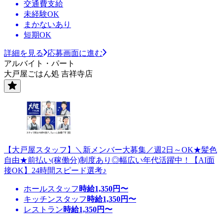
交通費支給
未経験OK
まかないあり
短期OK
詳細を見る
応募画面に進む
アルバイト・パート
大戸屋ごはん処 吉祥寺店
【大戸屋スタッフ】＼新メンバー大募集／週2日～OK★髪色
自由★前払い(稼働分)制度あり◎幅広い年代活躍中！【AI面
接OK】24時間スピード選考♪
ホールスタッフ
時給
1,350
円〜
キッチンスタッフ
時給
1,350
円〜
レストラン
時給
1,350
円〜