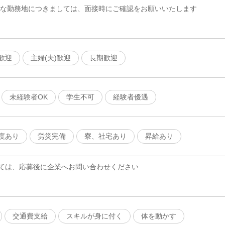
細な勤務地につきましては、面接時にご確認をお願いいたします
歓迎
主婦(夫)歓迎
長期歓迎
未経験者OK
学生不可
経験者優遇
度あり
労災完備
寮、社宅あり
昇給あり
ては、応募後に企業へお問い合わせください
交通費支給
スキルが身に付く
体を動かす