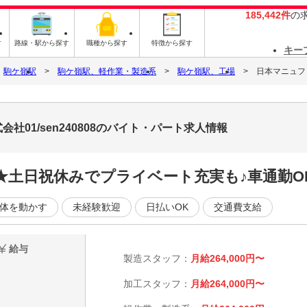
185,442件
の
す
路線・駅から探す
職種から探す
特徴から探す
キー
駒ケ嶺駅
駒ケ嶺駅、軽作業・製造系
駒ケ嶺駅、工場
日本マニュファ
01/sen240808のバイト・パート求人情報
制★土日祝休みでプライベート充実も♪車通勤O
体を動かす
未経験歓迎
日払いOK
交通費支給
給与
製造スタッフ：
月給264,000円〜
加工スタッフ：
月給264,000円〜