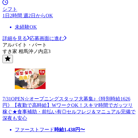
シフト
1日2時間 週2日からOK
未経験OK
詳細を見る
応募画面に進む
アルバイト・パート
すき家 相馬沖ノ内店3
7/31OPEN☆オープニングスタッフ大募集♪《特別時給1626
円》【夜勤で高時給】WワークOK！スキマ時間でガッツリ
稼ぐ★食事補助・前払い有◎セルフレジ＆マニュアル完備で
深夜も安心
ファーストフード
時給
1,438
円〜