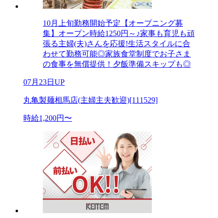
10月上旬勤務開始予定【オープニング募
集】オープン時給1250円～♪家事も育児も頑
張る主婦(夫)さんを応援!生活スタイルに合
わせて勤務可能◎家族食堂制度でお子さま
の食事を無償提供！夕飯準備スキップも◎
07月23日UP
丸亀製麺相馬店(主婦主夫歓迎)[111529]
時給1,200円〜