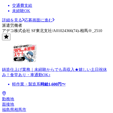
交通費支給
未経験OK
詳細を見る
応募画面に進む
派遣労働者
アデコ株式会社 SF東北支社/A01024366(74)-相馬※_2510
鋳造仕上げ業務｜未経験からでも高収入★嬉しい土日祝休
み！食堂あり・車通勤OK♪
軽作業・製造系
時給
1,600
円〜
勤務地
面接地
福島県相馬市