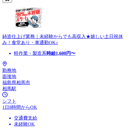
鋳造仕上げ業務｜未経験からでも高収入★嬉しい土日祝休
み！食堂あり・車通勤OK♪
軽作業・製造系
時給
1,600
円〜
勤務地
面接地
福島県相馬市
相馬駅
シフト
1日8時間からOK
交通費支給
未経験OK