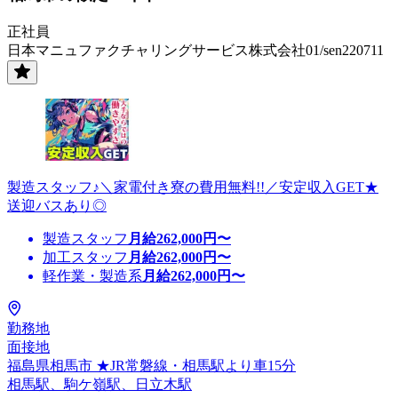
正社員
日本マニュファクチャリングサービス株式会社01/sen220711
製造スタッフ♪＼家電付き寮の費用無料!!／安定収入GET★
送迎バスあり◎
製造スタッフ
月給
262,000
円〜
加工スタッフ
月給
262,000
円〜
軽作業・製造系
月給
262,000
円〜
勤務地
面接地
福島県相馬市 ★JR常磐線・相馬駅より車15分
相馬駅、駒ケ嶺駅、日立木駅