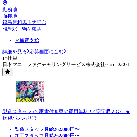
勤務地
面接地
福島県相馬市大野台
相馬駅、駒ケ嶺駅
交通費支給
詳細を見る
応募画面に進む
正社員
日本マニュファクチャリングサービス株式会社01/sen220711
製造スタッフ♪＼家電付き寮の費用無料!!／安定収入GET★
送迎バスあり◎
製造スタッフ
月給
262,000
円〜
加工スタッフ
月給
262,000
円〜