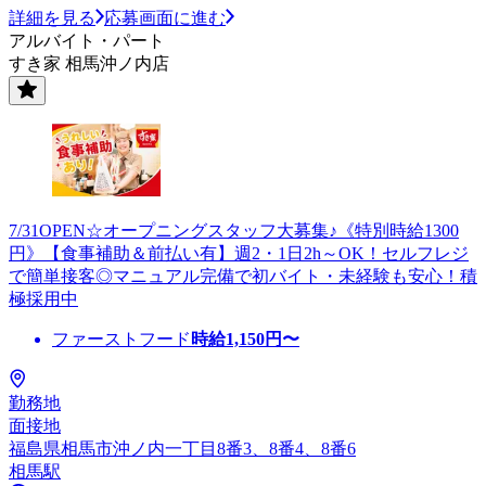
詳細を見る
応募画面に進む
アルバイト・パート
すき家 相馬沖ノ内店
7/31OPEN☆オープニングスタッフ大募集♪《特別時給1300
円》【食事補助＆前払い有】週2・1日2h～OK！セルフレジ
で簡単接客◎マニュアル完備で初バイト・未経験も安心！積
極採用中
ファーストフード
時給
1,150
円〜
勤務地
面接地
福島県相馬市沖ノ内一丁目8番3、8番4、8番6
相馬駅