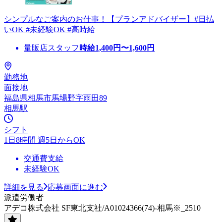
シンプルなご案内のお仕事！【プランアドバイザー】#日払
いOK #未経験OK #高時給
量販店スタッフ
時給
1,400
円〜
1,600
円
勤務地
面接地
福島県相馬市馬場野字雨田89
相馬駅
シフト
1日8時間 週5日からOK
交通費支給
未経験OK
詳細を見る
応募画面に進む
派遣労働者
アデコ株式会社 SF東北支社/A01024366(74)-相馬※_2510