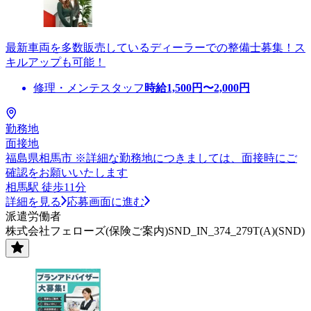
最新車両を多数販売しているディーラーでの整備士募集！ス
キルアップも可能！
修理・メンテスタッフ
時給
1,500
円〜
2,000
円
勤務地
面接地
福島県相馬市 ※詳細な勤務地につきましては、面接時にご
確認をお願いいたします
相馬駅 徒歩11分
詳細を見る
応募画面に進む
派遣労働者
株式会社フェローズ(保険ご案内)SND_IN_374_279T(A)(SND)