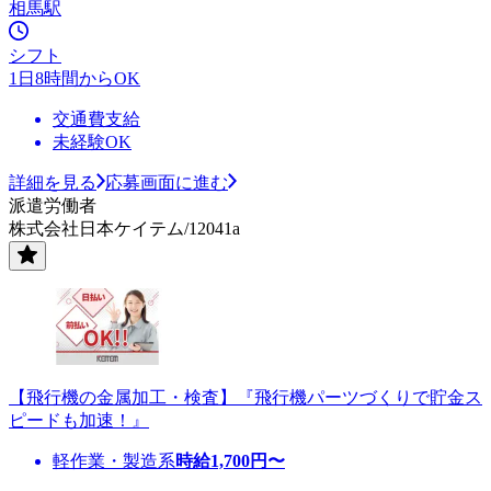
相馬駅
シフト
1日8時間からOK
交通費支給
未経験OK
詳細を見る
応募画面に進む
派遣労働者
株式会社日本ケイテム/12041a
【飛行機の金属加工・検査】『飛行機パーツづくりで貯金ス
ピードも加速！』
軽作業・製造系
時給
1,700
円〜