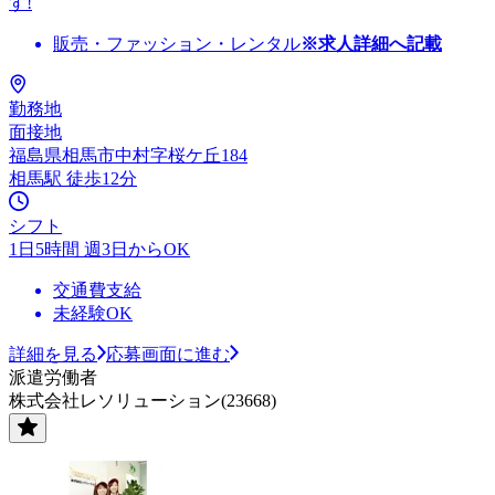
す!
販売・ファッション・レンタル
※求人詳細へ記載
勤務地
面接地
福島県相馬市中村字桜ケ丘184
相馬駅 徒歩12分
シフト
1日5時間 週3日からOK
交通費支給
未経験OK
詳細を見る
応募画面に進む
派遣労働者
株式会社レソリューション(23668)