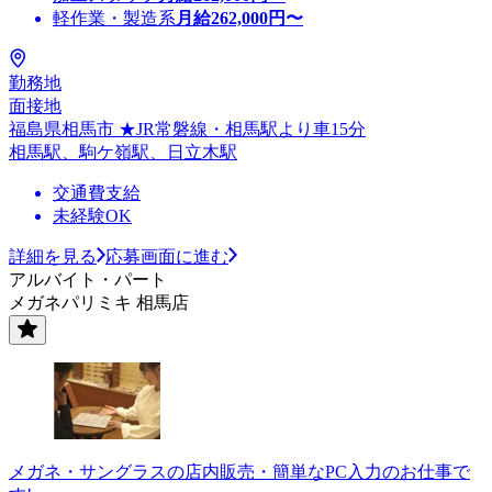
軽作業・製造系
月給
262,000
円〜
勤務地
面接地
福島県相馬市 ★JR常磐線・相馬駅より車15分
相馬駅、駒ケ嶺駅、日立木駅
交通費支給
未経験OK
詳細を見る
応募画面に進む
アルバイト・パート
メガネパリミキ 相馬店
メガネ・サングラスの店内販売・簡単なPC入力のお仕事で