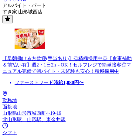
アルバイト・パート
すき家 山形城西店
【早朝働ける方歓迎(手当あり)】◎積極採用中◎【食事補助
＆前払い有】週2・1日2h～OK！セルフレジで簡単接客◎マ
ニュアル完備で初バイト・未経験も安心！積極採用中
ファーストフード
時給
1,080
円〜
勤務地
面接地
山形県山形市城西町4-19-19
北山形駅、山形駅、東金井駅
シフト