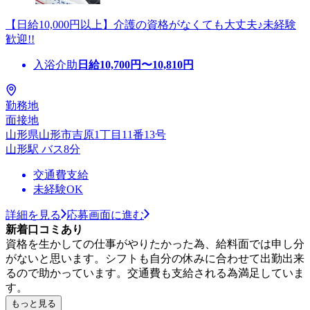
【日給10,000円以上】介護の資格がなくても大丈夫♪未経験
歓迎!!
入浴介助
日給
10,700
円〜
10,810
円
勤務地
面接地
山形県山形市吉原1丁目11番13号
山形駅 バス8分
交通費支給
未経験OK
詳細を見る
応募画面に進む
新着口コミあり
資格を生かしての仕事がやりたかった為、給料面では申し分
がないと思います。シフトも自分の休みに合わせて出勤出来
るので助かっています。交通費も支給される為満足していま
す。
もっと見る