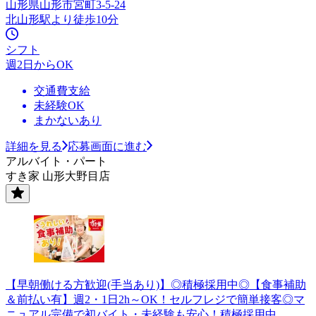
山形県山形市宮町3-5-24
北山形駅より徒歩10分
シフト
週2日からOK
交通費支給
未経験OK
まかないあり
詳細を見る
応募画面に進む
アルバイト・パート
すき家 山形大野目店
【早朝働ける方歓迎(手当あり)】◎積極採用中◎【食事補助
＆前払い有】週2・1日2h～OK！セルフレジで簡単接客◎マ
ニュアル完備で初バイト・未経験も安心！積極採用中