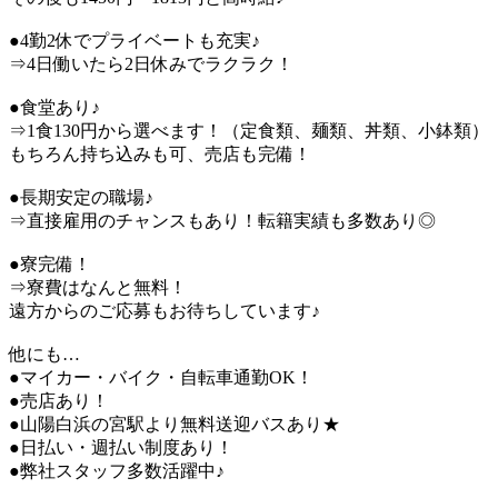
●4勤2休でプライベートも充実♪
⇒4日働いたら2日休みでラクラク！
●食堂あり♪
⇒1食130円から選べます！（定食類、麺類、丼類、小鉢類）
もちろん持ち込みも可、売店も完備！
●長期安定の職場♪
⇒直接雇用のチャンスもあり！転籍実績も多数あり◎
●寮完備！
⇒寮費はなんと無料！
遠方からのご応募もお待ちしています♪
他にも…
●マイカー・バイク・自転車通勤OK！
●売店あり！
●山陽白浜の宮駅より無料送迎バスあり★
●日払い・週払い制度あり！
●弊社スタッフ多数活躍中♪