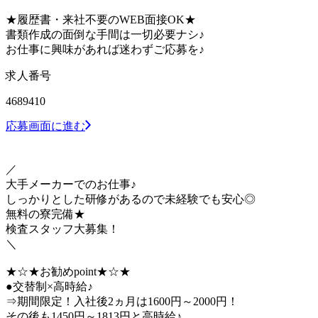
★履歴書・来社不要のWEB面接OK★
書類作成の面倒な手間は一切必要ナシ♪
お仕事に興味があれば迷わずご応募を♪
求人番号
4689410
応募画面に進む
／
大手メーカーでのお仕事♪
しっかりとした研修があるので未経験でも安心◎
無料の寮完備★
検査スタッフ大募集！
＼
★☆★お勧めpoint★☆★
●交替制×高時給♪
⇒期間限定！入社後2ヵ月は1600円～2000円！
その後も1450円～1813円と高時給♪