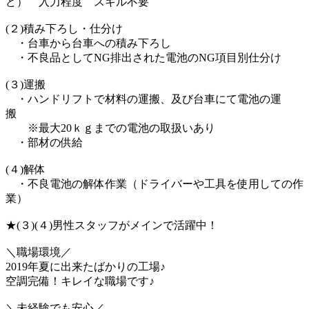
ど） 入力程度 スキル不要
(２)積み下ろし・仕分け
・台車から台車への積み下ろし
・不良品としてNG排出された電池のNG項目別仕分け
(３)運搬
・ハンドリフトで材料の運搬、及び台車にて電池の運
搬
※最大20ｋｇまでの電池の取扱いあり
・部材の供給
(４)解体
・不良電池の解体作業（ドライバーや工具を使用しての作
業）
★(３)(４)男性スタッフがメインで活躍中！
＼職場環境／
2019年夏に出来たばかりの工場♪
空調完備！キレイな職場です♪
＼未経験でも安心／