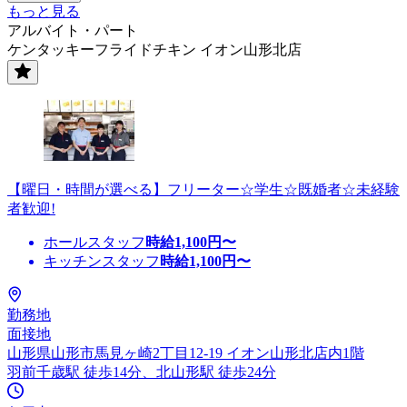
もっと見る
アルバイト・パート
ケンタッキーフライドチキン イオン山形北店
【曜日・時間が選べる】フリーター☆学生☆既婚者☆未経験
者歓迎!
ホールスタッフ
時給
1,100
円〜
キッチンスタッフ
時給
1,100
円〜
勤務地
面接地
山形県山形市馬見ヶ崎2丁目12-19 イオン山形北店内1階
羽前千歳駅 徒歩14分、北山形駅 徒歩24分