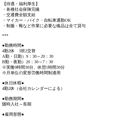
【待遇・福利厚生】
・各種社会保険完備
・交通費全額支給
・マイカー・バイク・自転車通勤OK
・制服・靴など作業に必要な備品は全て貸与
***
●勤務時間●
4勤2休 3班2交替
A勤・日勤）9：30～20：30
B勤・夜勤）20：30～7：30
※実働9時間30分、休憩1時間30分
※月単位の変形労働時間制適用
●休日休暇●
4勤2休（会社カレンダーによる）
●勤務期間●
随時入社～長期
●雇用形態●