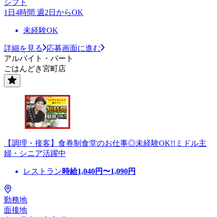
シフト
1日4時間 週2日からOK
未経験OK
詳細を見る
応募画面に進む
アルバイト・パート
ごはんどき宮町店
【調理・接客】食券制食堂のお仕事◎未経験OK!!ミドル主
婦・シニア活躍中
レストラン
時給
1,040
円〜
1,090
円
勤務地
面接地