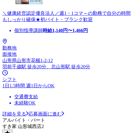
＼健康経営認定優良法人／週1・1コマ～の勤務で自分の時間
もしっかり確保★初バイト・ブランク歓迎
個別指導講師
時給
1,140
円〜
1,466
円
勤務地
面接地
山形県山形市花楯1-2-12
羽前千歳駅 徒歩20分、北山形駅 徒歩20分
シフト
1日1.5時間 週1日からOK
交通費支給
未経験OK
詳細を見る
応募画面に進む
アルバイト・パート
すき家 山形城西店2