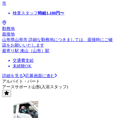
市
検査スタッフ
時給
1,100
円〜
勤務地
面接地
山形県山形市 詳細な勤務地につきましては、面接時にご確
認をお願いいたします
最寄り駅 漆山（山形）駅
交通費支給
未経験OK
詳細を見る
応募画面に進む
アルバイト・パート
アースサポート山形(入浴スタッフ)