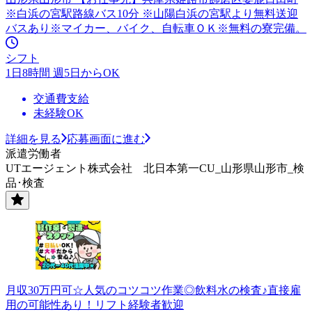
※白浜の宮駅路線バス10分 ※山陽白浜の宮駅より無料送迎
バスあり※マイカー、バイク、自転車ＯＫ※無料の寮完備。
シフト
1日8時間 週5日からOK
交通費支給
未経験OK
詳細を見る
応募画面に進む
派遣労働者
UTエージェント株式会社 北日本第一CU_山形県山形市_検
品･検査
月収30万円可☆人気のコツコツ作業◎飲料水の検査♪直接雇
用の可能性あり！リフト経験者歓迎