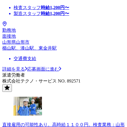
検査スタッフ
時給
1,200
円〜
製造スタッフ
時給
1,200
円〜
勤務地
面接地
山形県山形市
楯山駅、漆山駅、東金井駅
交通費支給
詳細を見る
応募画面に進む
派遣労働者
株式会社テクノ・サービス NO. 892571
直接雇用の可能性あり。高時給１１００円。検査業務：山形