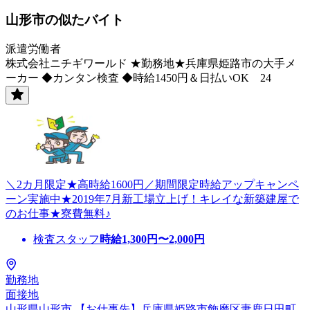
山形市の似たバイト
派遣労働者
株式会社ニチギワールド ★勤務地★兵庫県姫路市の大手メ
ーカー ◆カンタン検査 ◆時給1450円＆日払いOK 24
＼2カ月限定★高時給1600円／期間限定時給アップキャンペ
ーン実施中★2019年7月新工場立上げ！キレイな新築建屋で
のお仕事★寮費無料♪
検査スタッフ
時給
1,300
円〜
2,000
円
勤務地
面接地
山形県山形市 【お仕事先】兵庫県姫路市飾磨区妻鹿日田町