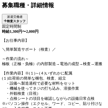
募集職種・詳細情報
派遣労働者
検査スタッフ
固定時間制
時給1,300円〜2,000円
【お仕事内容】
＼簡単製造サポート（検査）／
～作業の流れ～
極板（正極・負極）の内部製造→電池の成型→検査→運搬
【作業内容】※(１)～(４)いずれかに配属
(１)出荷前の簡単な梱包、検査、組立
・設備へ製造過程で必要な材料をセット
・機械を使ってネジの打ち込み、溶接作業
・外観検査（目視）
・点検シートの項目を確認しながらの設備日常点検
※パソコン操作（エクセル、ワード、コピー、貼り付けな