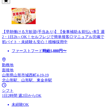
【早朝働ける方歓迎(手当あり)】【食事補助＆前払い有】週
2・1日2h～OK！セルフレジで簡単接客◎マニュアル完備で
初バイト・未経験も安心！積極採用中
ファーストフード
時給
1,080
円〜
勤務地
面接地
山形県山形市城西町4-19-19
北山形駅、山形駅、東金井駅
シフト
1日2時間 週2日からOK
未経験OK