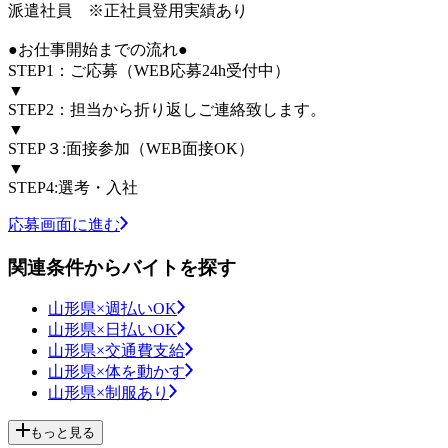
派遣社員 ※正社員登用実績あり
●お仕事開始までの流れ●
STEP1：ご応募（WEB応募24h受付中）
▼
STEP2：担当から折り返しご連絡致します。
▼
STEP３:面接参加（WEB面接OK）
▼
STEP4:選考・入社
応募画面に進む
関連条件からバイトを探す
山形県×週払いOK
山形県×日払いOK
山形県×交通費支給
山形県×体を動かす
山形県×制服あり
もっと見る