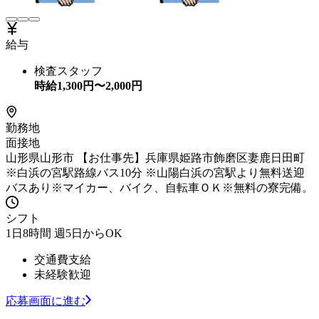
給与
検査スタッフ
時給
1,300
円〜
2,000
円
勤務地
面接地
山形県山形市 【お仕事先】兵庫県姫路市飾磨区妻鹿日田町
※白浜の宮駅路線バス10分 ※山陽白浜の宮駅より無料送迎
バスあり※マイカー、バイク、自転車ＯＫ※無料の寮完備。
シフト
1日8時間 週5日からOK
交通費支給
未経験歓迎
応募画面に進む