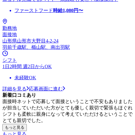
ファーストフード
時給
1,080
円〜
勤務地
面接地
山形県山形市大野目4-2-24
羽前千歳駅、楯山駅、南出羽駅
シフト
1日2時間 週2日からOK
未経験OK
詳細を見る
応募画面に進む
新着口コミあり
面接時ネットで応募して面接ということで不安もありました
が担当していただいた方がとても優しく親切で緊張もほぐれ
シフトも柔軟に親身になって考えていただけるということで
とても親切でした。
もっと見る
もっと見る