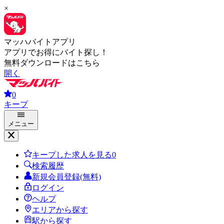
×
マッハバイトアプリ
アプリでお得にバイト探し！
無料ダウンロードはこちら
開く
0
キープ
メニュー
キープした求人を見る
0
検索履歴
新規会員登録(無料)
ログイン
ヘルプ
エリアから探す
駅から探す