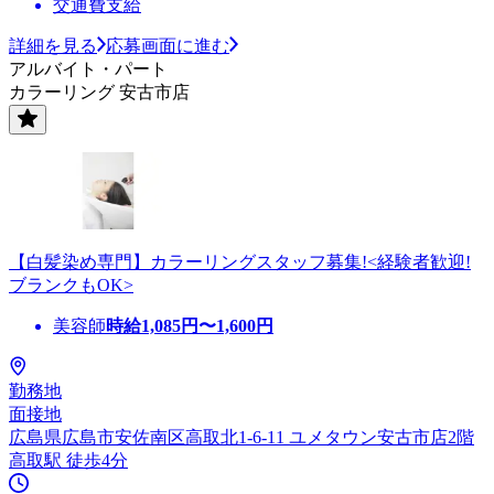
交通費支給
詳細を見る
応募画面に進む
アルバイト・パート
カラーリング 安古市店
【白髪染め専門】カラーリングスタッフ募集!<経験者歓迎!
ブランクもOK>
美容師
時給
1,085
円〜
1,600
円
勤務地
面接地
広島県広島市安佐南区高取北1-6-11 ユメタウン安古市店2階
高取駅 徒歩4分