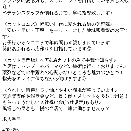
ブランクのある方も、スキルアップを目指している方も大歓
迎！
ベテランスタッフが慣れるまで丁寧に指導致します♪
《カットコムズ》幅広い世代に愛される街の美容院♪
「安い・早い・丁寧」をモットーにした地域密着型のお店で
す♪
お子様からシニアまで年齢問わず親しまれています。
笑顔あふれるお店作りを目指しています◎
《カット専門店》ヘア&眉カットのみで手荒れ知らず♪
当店はシャンプーやパーマなどの施術は行っておりません♪
薬剤などでの手荒れの心配がないところも魅力のひとつ！
指先をキレイに保ちながら働けますよ◎
《うれしい待遇》長く働きやすい環境が整っています♪
交通費支給や報奨金など、長く働くメリットを多数ご用意！
もらってうれしい入社祝い金(当社規定)もあり♪
風通しの良さも自慢の当店で一緒に働きませんか？
求人番号
4709356