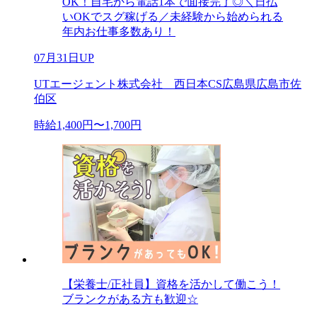
OK！自宅から電話1本で面接完了◎＼日払
いOKでスグ稼げる／未経験から始められる
年内お仕事多数あり！
07月31日UP
UTエージェント株式会社 西日本CS広島県広島市佐
伯区
時給1,400円〜1,700円
【栄養士/正社員】資格を活かして働こう！
ブランクがある方も歓迎☆