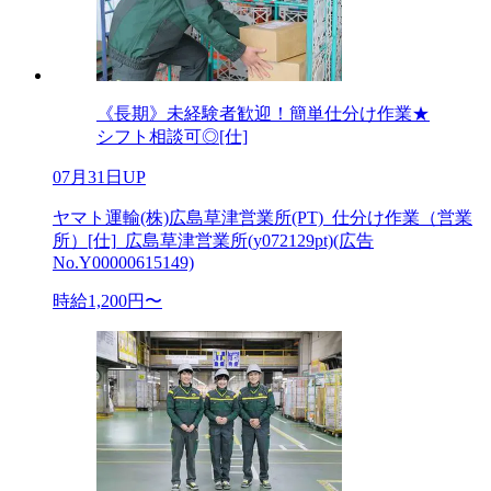
《長期》未経験者歓迎！簡単仕分け作業★
シフト相談可◎[仕]
07月31日UP
ヤマト運輸(株)広島草津営業所(PT)_仕分け作業（営業
所）[仕]_広島草津営業所(y072129pt)(広告
No.Y00000615149)
時給1,200円〜