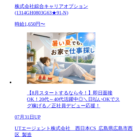
株式会社綜合キャリアオプション
(1314GH0803G63★91-N)
時給1,650円〜
【8月スタートするなら今！】即日面接
OK！20代～40代活躍中◎＼日払いOKでス
グ稼げる／正社員デビュー応援！
07月31日UP
UTエージェント株式会社 西日本CS_広島県広島市西
区_製造