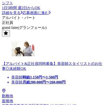
シフト
1日5時間 週2日からOK
詳細を見る
応募画面に進む
アルバイト・パート
正社員
grand faire(グランフェール)
【アルバイト&正社員同時募集】美容師スタイリストのお仕
事◎未経験OK
美容師
時給
1,150
円〜
1,500
円
美容師
月給
200,000
円〜
260,000
円
勤務地
面接地