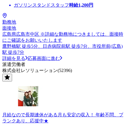
ガソリンスタンドスタッフ
時給
1,200
円
勤務地
面接地
広島県広島市中区 ※詳細な勤務地につきましては、面接時
にご確認をお願いいたします
鷹野橋駅 徒歩5分、日赤病院前駅 徒歩7分、市役所前(広島)
駅 徒歩7分
詳細を見る
応募画面に進む
派遣労働者
株式会社レソリューション(52396)
月給なので長期連休がある月も安定の収入！ 年齢不問、ブ
ランクあり、応援中★