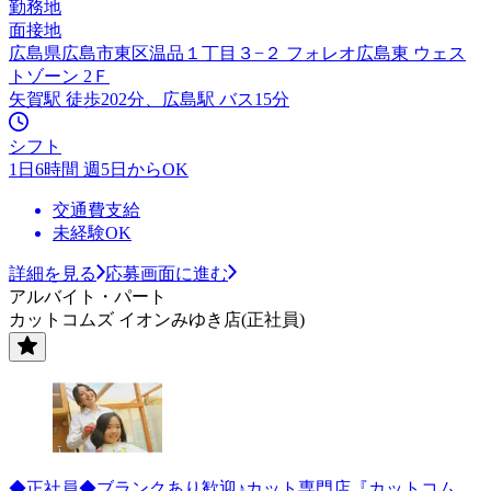
勤務地
面接地
広島県広島市東区温品１丁目３−２ フォレオ広島東 ウェス
トゾーン 2Ｆ
矢賀駅 徒歩202分、広島駅 バス15分
シフト
1日6時間 週5日からOK
交通費支給
未経験OK
詳細を見る
応募画面に進む
アルバイト・パート
カットコムズ イオンみゆき店(正社員)
◆正社員◆ブランクあり歓迎♪カット専門店『カットコム