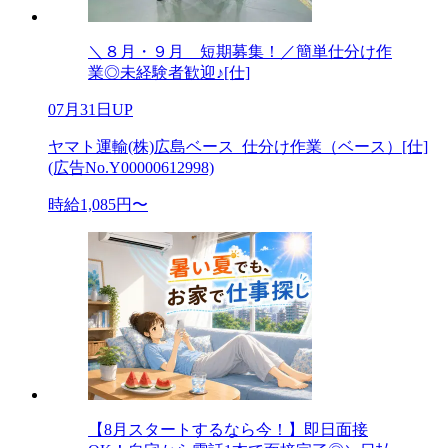
＼８月・９月 短期募集！／簡単仕分け作
業◎未経験者歓迎♪[仕]
07月31日UP
ヤマト運輸(株)広島ベース_仕分け作業（ベース）[仕]
(広告No.Y00000612998)
時給1,085円〜
【8月スタートするなら今！】即日面接