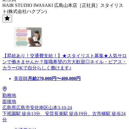
HAIR STUDIO IWASAKI 広島山本店［正社員］スタイリス
ト(株式会社ハクブン)
【昇給あり！交通費支給！】★スタイリスト募集★人気サロ
ンで働きませんか？復職希望の方大歓迎◎ネイル・ピアス・
カラーOKで自分らしく働けます♪
美容師
月給
270,000
円〜
400,000
円
勤務地
面接地
広島県広島市安佐南区山本3-10-24
下祇園駅 徒歩13分、安芸長束駅 徒歩19分、古市橋駅 徒歩24
分