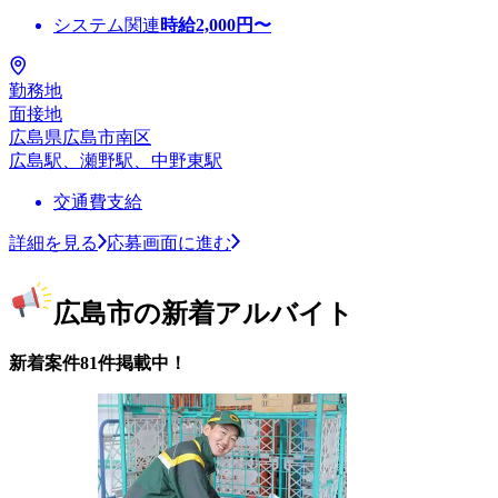
システム関連
時給
2,000
円〜
勤務地
面接地
広島県広島市南区
広島駅、瀬野駅、中野東駅
交通費支給
詳細を見る
応募画面に進む
広島市の新着アルバイト
新着案件81件掲載中！