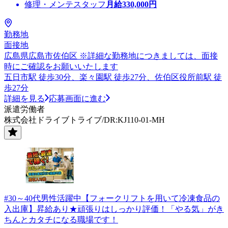
修理・メンテスタッフ
月給
330,000
円
勤務地
面接地
広島県広島市佐伯区 ※詳細な勤務地につきましては、面接
時にご確認をお願いいたします
五日市駅 徒歩30分、楽々園駅 徒歩27分、佐伯区役所前駅 徒
歩27分
詳細を見る
応募画面に進む
派遣労働者
株式会社ドライブトライブ/DR:KJ110-01-MH
#30～40代男性活躍中【フォークリフトを用いて冷凍食品の
入出庫】昇給あり★頑張りはしっかり評価！「やる気」がき
ちんとカタチになる職場です！