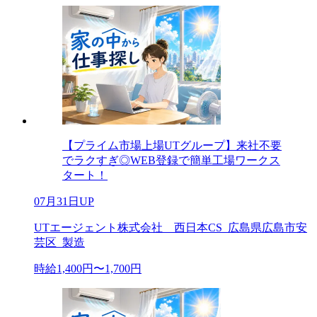
【プライム市場上場UTグループ】来社不要
でラクすぎ◎WEB登録で簡単工場ワークス
タート！
07月31日UP
UTエージェント株式会社 西日本CS_広島県広島市安
芸区_製造
時給1,400円〜1,700円