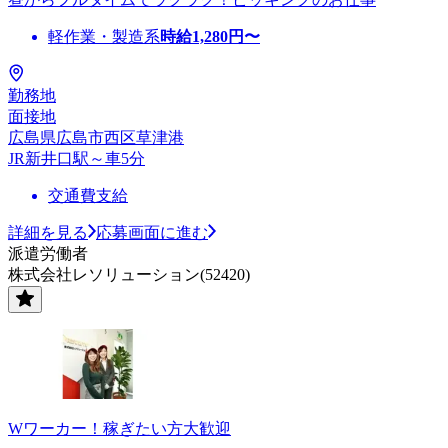
軽作業・製造系
時給
1,280
円〜
勤務地
面接地
広島県広島市西区草津港
JR新井口駅～車5分
交通費支給
詳細を見る
応募画面に進む
派遣労働者
株式会社レソリューション(52420)
Wワーカー！稼ぎたい方大歓迎