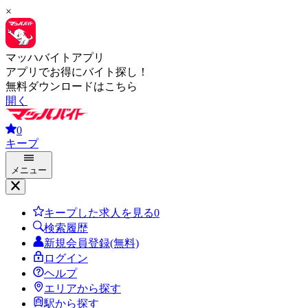
×
マッハバイトアプリ
アプリでお得にバイト探し！
無料ダウンロードはこちら
開く
0
キープ
メニュー
キープした求人を見る
0
検索履歴
新規会員登録(無料)
ログイン
ヘルプ
エリアから探す
駅から探す