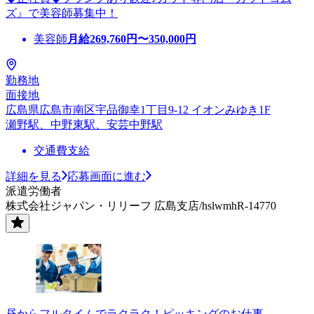
ズ』で美容師募集中！
美容師
月給
269,760
円〜
350,000
円
勤務地
面接地
広島県広島市南区宇品御幸1丁目9-12 イオンみゆき1F
瀬野駅、中野東駅、安芸中野駅
交通費支給
詳細を見る
応募画面に進む
派遣労働者
株式会社ジャパン・リリーフ 広島支店/hslwmhR-14770
昼からフルタイムでラクラク！ピッキングのお仕事