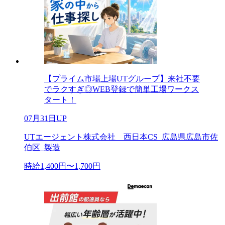
【プライム市場上場UTグループ】来社不要
でラクすぎ◎WEB登録で簡単工場ワークス
タート！
07月31日UP
UTエージェント株式会社 西日本CS_広島県広島市佐
伯区_製造
時給1,400円〜1,700円