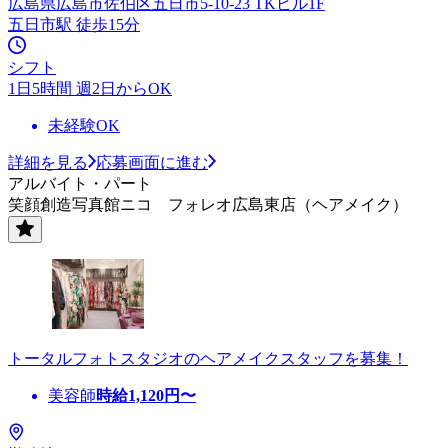
広島県広島市佐伯区五日市5-10-23 TKビル1F
五日市駅 徒歩15分
シフト
1日5時間 週2日からOK
未経験OK
詳細を見る
応募画面に進む
アルバイト・パート
笑顔創造写真館ニコ フォレオ広島東店（ヘアメイク）
トータルフォトスタジオのヘアメイクスタッフを募集！
美容師
時給
1,120
円〜