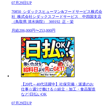
07月29日UP
70850_シダックスヒューマン&フードサービス株式会
社_株式会社シダックスフードサービス 中四国支店
（鳥取県 清水病院）_369192_正・栄
月給206,000円〜253,000円
【20代～40代活躍中】社保完備・派遣のお
仕事☆週5で働ける☆組立・加工・食品製造
など/日払いOK
07月29日UP