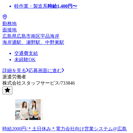
軽作業・製造系
時給
1,400
円〜
勤務地
面接地
広島県広島市南区宇品海岸
海岸通駅、瀬野駅、中野東駅
交通費支給
未経験OK
詳細を見る
応募画面に進む
派遣労働者
株式会社スタッフサービス/733846
時給2000円/＊土日休み＊電力会社向け営業システム@広島