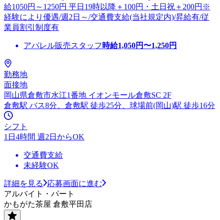
給1050円～1250円 平日19時以降＋100円・土日祝＋200円※
経験により優遇/週2日～/交通費支給(当社規定内)/昇給有/従
業員割引制度有
アパレル販売スタッフ
時給
1,050
円〜
1,250
円
勤務地
面接地
岡山県倉敷市水江1番地 イオンモール倉敷SC 2F
倉敷駅 バス8分、倉敷駅 徒歩25分、球場前(岡山)駅 徒歩16分
シフト
1日4時間 週2日からOK
交通費支給
未経験OK
詳細を見る
応募画面に進む
アルバイト・パート
かもがた茶屋 倉敷平田店