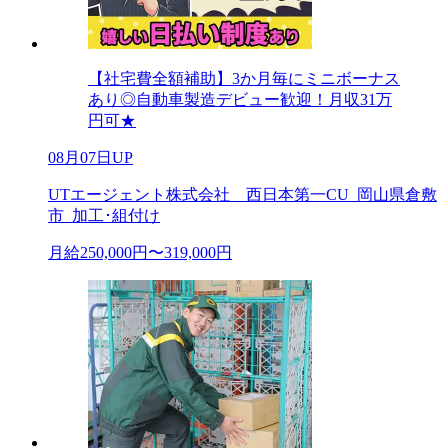
【社宅費全額補助】3か月毎にミニボーナス
あり◎自動車製造デビュー歓迎！月収31万
円可★
08月07日UP
UTエージェント株式会社 西日本第一CU_岡山県倉敷
市_加工･組付け
月給250,000円〜319,000円