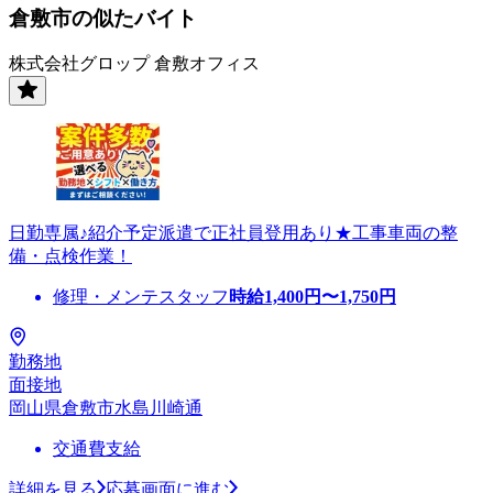
倉敷市の似たバイト
株式会社グロップ 倉敷オフィス
日勤専属♪紹介予定派遣で正社員登用あり★工事車両の整
備・点検作業！
修理・メンテスタッフ
時給
1,400
円〜
1,750
円
勤務地
面接地
岡山県倉敷市水島川崎通
交通費支給
詳細を見る
応募画面に進む