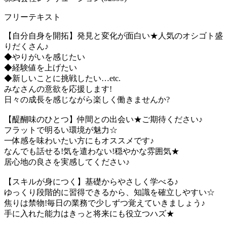
フリーテキスト
【自分自身を開拓】発見と変化が面白い★人気のオシゴト盛
りだくさん♪
◆やりがいを感じたい
◆経験値を上げたい
◆新しいことに挑戦したい…etc.
みなさんの意欲を応援します!
日々の成長を感じながら楽しく働きませんか?
【醍醐味のひとつ】仲間との出会い★ご期待ください♪
フラットで明るい環境が魅力☆
一体感を味わいたい方にもオススメです♪
なんでも話せる!気を遣わない!穏やかな雰囲気★
居心地の良さを実感してください♪
【スキルが身につく】基礎からやさしく学べる♪
ゆっくり段階的に習得できるから、知識を確立しやすい☆
焦りは禁物!毎日の業務で少しずつ覚えていきましょう♪
手に入れた能力はきっと将来にも役立つハズ★