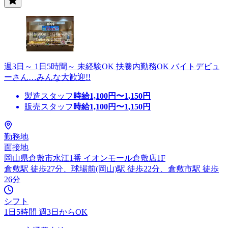
週3日～ 1日5時間～ 未経験OK 扶養内勤務OK バイトデビュ
ーさん…みんな大歓迎!!
製造スタッフ
時給
1,100
円〜
1,150
円
販売スタッフ
時給
1,100
円〜
1,150
円
勤務地
面接地
岡山県倉敷市水江1番 イオンモール倉敷店1F
倉敷駅 徒歩27分、球場前(岡山)駅 徒歩22分、倉敷市駅 徒歩
26分
シフト
1日5時間 週3日からOK