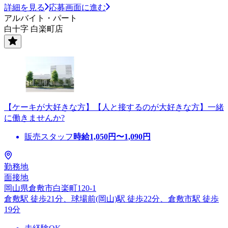
詳細を見る
応募画面に進む
アルバイト・パート
白十字 白楽町店
【ケーキが大好きな方】【人と接するのが大好きな方】一緒
に働きませんか?
販売スタッフ
時給
1,050
円〜
1,090
円
勤務地
面接地
岡山県倉敷市白楽町120-1
倉敷駅 徒歩21分、球場前(岡山)駅 徒歩22分、倉敷市駅 徒歩
19分