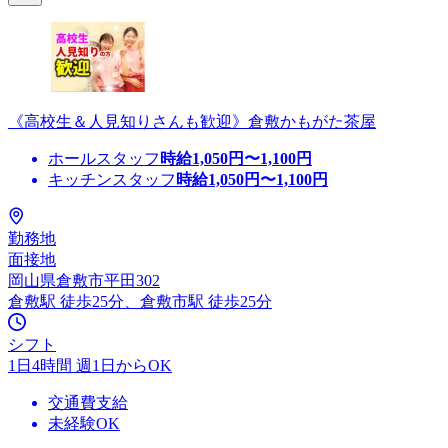
《高校生＆人見知りさんも歓迎》倉敷かもがた茶屋
ホールスタッフ
時給
1,050
円〜
1,100
円
キッチンスタッフ
時給
1,050
円〜
1,100
円
勤務地
面接地
岡山県倉敷市平田302
倉敷駅 徒歩25分、倉敷市駅 徒歩25分
シフト
1日4時間 週1日からOK
交通費支給
未経験OK