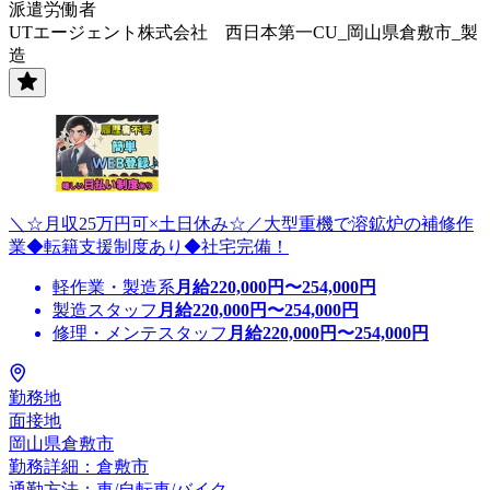
派遣労働者
UTエージェント株式会社 西日本第一CU_岡山県倉敷市_製
造
＼☆月収25万円可×土日休み☆／大型重機で溶鉱炉の補修作
業◆転籍支援制度あり◆社宅完備！
軽作業・製造系
月給
220,000
円〜
254,000
円
製造スタッフ
月給
220,000
円〜
254,000
円
修理・メンテスタッフ
月給
220,000
円〜
254,000
円
勤務地
面接地
岡山県倉敷市
勤務詳細：倉敷市
通勤方法：車/自転車/バイク