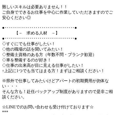
難しいスキルは必要ありません！！
ご自身でできるお仕事を中心に作業していただきますのでご
安心ください◎
●‥‥‥‥‥‥‥‥‥‥‥‥‥‥‥‥‥●
【－ 求める人材 －】
●‥‥‥‥‥‥‥‥‥‥‥‥‥‥‥‥‥●
◇すぐにでも仕事がしたい！
◇他の職場の話を聞いてみたい！
◇整備士資格のある方（年数不問・ブランク歓迎）
◇車を整備するのが好き！
◇仕事の出来高が目に見える仕事がしたい！
↑上記に1つでも当てはまる方！まずはご相談ください！
※県外で仕事してみたいけどアパートの初期費用が勿体な
い・・・
そんな方も！赴任バックアップ制度がありますので是非ご相
談ください。
☆LINEでのお問い合わせも受け付けております☆
***