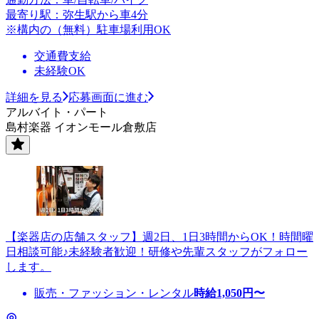
最寄り駅：弥生駅から車4分
※構内の（無料）駐車場利用OK
交通費支給
未経験OK
詳細を見る
応募画面に進む
アルバイト・パート
島村楽器 イオンモール倉敷店
【楽器店の店舗スタッフ】週2日、1日3時間からOK！時間曜
日相談可能♪未経験者歓迎！研修や先輩スタッフがフォロー
します。
販売・ファッション・レンタル
時給
1,050
円〜