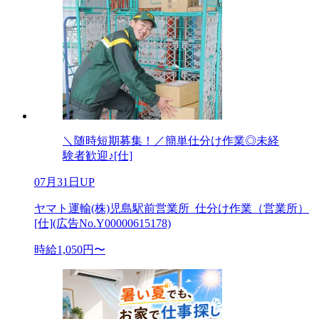
＼随時短期募集！／簡単仕分け作業◎未経
験者歓迎♪[仕]
07月31日UP
ヤマト運輸(株)児島駅前営業所_仕分け作業（営業所）
[仕](広告No.Y00000615178)
時給1,050円〜