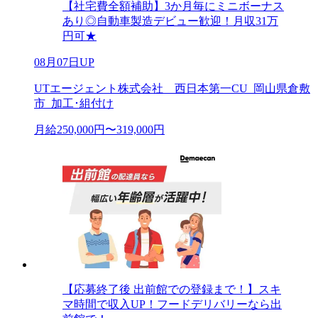
【社宅費全額補助】3か月毎にミニボーナス
あり◎自動車製造デビュー歓迎！月収31万
円可★
08月07日UP
UTエージェント株式会社 西日本第一CU_岡山県倉敷
市_加工･組付け
月給250,000円〜319,000円
【応募終了後 出前館での登録まで！】スキ
マ時間で収入UP！フードデリバリーなら出