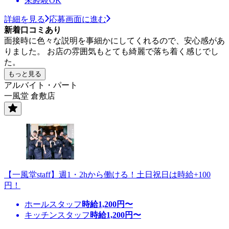
未経験OK
詳細を見る
応募画面に進む
新着口コミあり
面接時に色々な説明を事細かにしてくれるので、安心感があ
りました。 お店の雰囲気もとても綺麗で落ち着く感じでし
た。
もっと見る
アルバイト・パート
一風堂 倉敷店
【一風堂staff】週1・2hから働ける！土日祝日は時給+100
円！
ホールスタッフ
時給
1,200
円〜
キッチンスタッフ
時給
1,200
円〜