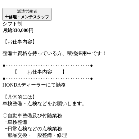
派遣労働者
修理・メンテスタッフ
シフト制
月給330,000円
【お仕事内容】
整備士資格を持っている方、積極採用中です！
●‥‥‥‥‥‥‥‥‥‥‥‥‥‥‥‥‥●
【－ お仕事内容 －】
●‥‥‥‥‥‥‥‥‥‥‥‥‥‥‥‥‥●
HONDAディーラーにて勤務
【具体的には】
車検整備・点検などをお願いします。
〇自動車整備及び付随業務
┗車検整備
┗日常点検などの点検業務
┗部品交換・一般整備・修理