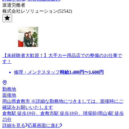
派遣労働者
株式会社レソリューション(52542)
【未経験者大歓迎！】大手カー用品店での整備のお仕事で
す！
修理・メンテスタッフ
時給
1,400
円〜
1,600
円
勤務地
面接地
岡山県倉敷市 ※詳細な勤務地につきましては、面接時にご
確認をお願いいたします
倉敷駅 徒歩19分、倉敷市駅 徒歩18分、球場前(岡山)駅 徒歩
25分
詳細を見る
応募画面に進む