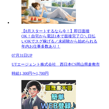
【8月スタートするなら今！】即日面接
OK！自宅から電話1本で面接完了◎＼日払
いOKでスグ稼げる／未経験から始められる
年内お仕事多数あり！
07月31日UP
UTエージェント株式会社 西日本CS岡山県倉敷市
時給1,300円〜1,700円