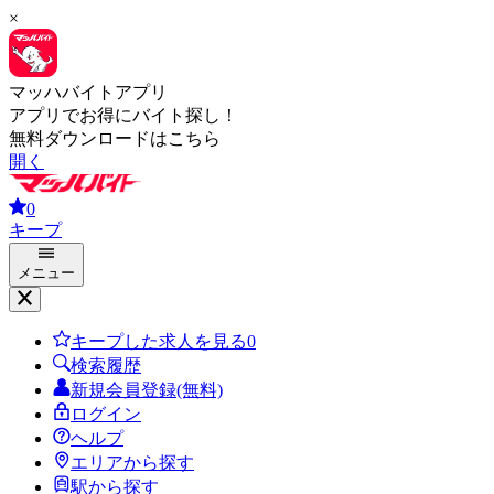
×
マッハバイトアプリ
アプリでお得にバイト探し！
無料ダウンロードはこちら
開く
0
キープ
メニュー
キープした求人を見る
0
検索履歴
新規会員登録(無料)
ログイン
ヘルプ
エリアから探す
駅から探す