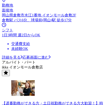
勤務地
面接地
岡山県倉敷市水江1番地 イオンモール倉敷2F
倉敷駅 バス6分、球場前(岡山)駅 徒歩17分
シフト
1日3時間 週2日からOK
交通費支給
未経験OK
詳細を見る
応募画面に進む
アルバイト・パート
ikka イオンモール倉敷店
【遅番勤務ができる方・土日祝勤務ができる方大歓迎！】時