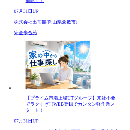
前館で！
07月31日UP
株式会社出前館(岡山県倉敷市)
完全歩合給
【プライム市場上場UTグループ】来社不要
でラクすぎ◎WEB登録でカンタン軽作業ス
タート！
07月31日UP