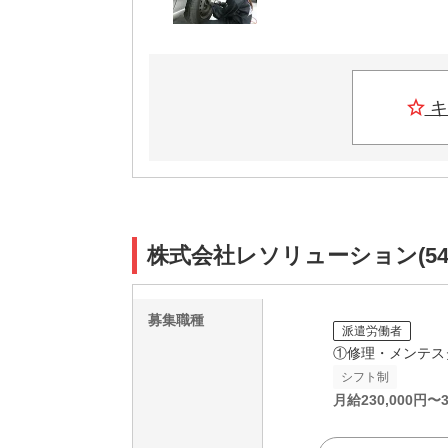
キ
株式会社レソリューション(54
募集職種
派遣労働者
①修理・メンテス
シフト制
月給
230,000
円〜