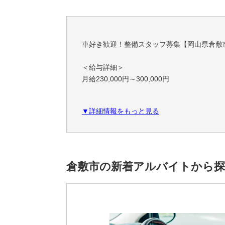
車好き歓迎！整備スタッフ募集【岡山県倉敷
＜給与詳細＞
月給230,000円～300,000円
＜給与備考＞
▼詳細情報をもっと見る
<その他>
・通勤手当 ※2
・残業手当 ※3
※1 ご経験・スキル・ブランク等を加味し
倉敷市の新着アルバイトから
※2 通勤手当は原則全額支給いたします。
※3 1分単位で支給いたします。
給与例・年収例
入社1年目 未経験/ 月給230,000円（各種手