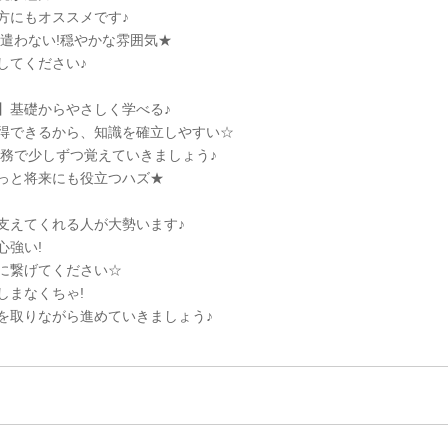
方にもオススメです♪
を遣わない!穏やかな雰囲気★
してください♪
】基礎からやさしく学べる♪
得できるから、知識を確立しやすい☆
業務で少しずつ覚えていきましょう♪
っと将来にも役立つハズ★
支えてくれる人が大勢います♪
心強い!
に繋げてください☆
しまなくちゃ!
を取りながら進めていきましょう♪