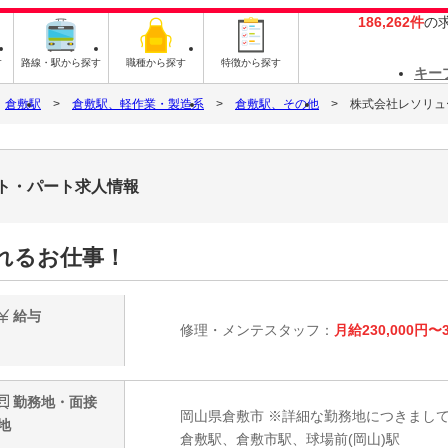
186,262件
の
す
路線・駅から探す
職種から探す
特徴から探す
キー
倉敷駅
倉敷駅、軽作業・製造系
倉敷駅、その他
株式会社レソリュー
イト・パート求人情報
れるお仕事！
給与
修理・メンテスタッフ：
月給230,000円〜3
勤務地・面接
岡山県倉敷市 ※詳細な勤務地につきまし
地
倉敷駅、倉敷市駅、球場前(岡山)駅