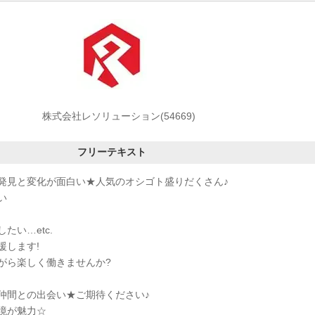
株式会社レソリューション(54669)
フリーテキスト
発見と変化が面白い★人気のオシゴト盛りだくさん♪
い
たい…etc.
援します!
がら楽しく働きませんか?
仲間との出会い★ご期待ください♪
境が魅力☆