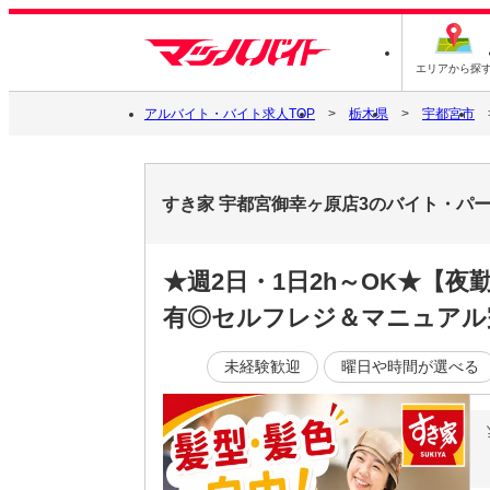
エリアから探
アルバイト・バイト求人TOP
栃木県
宇都宮市
すき家 宇都宮御幸ヶ原店3のバイト・パ
★週2日・1日2h～OK★【
有◎セルフレジ＆マニュアル
未経験歓迎
曜日や時間が選べる