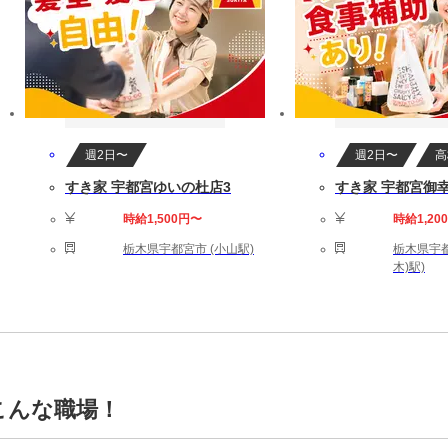
週2日〜
週2日〜
高
すき家 宇都宮ゆいの杜店3
すき家 宇都宮御
時給1,500円〜
時給1,20
栃木県宇都宮市 (小山駅)
栃木県宇都
木)駅)
こんな職場！