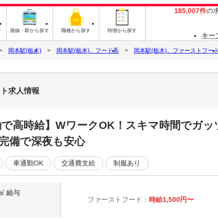
185,007件
の
す
路線・駅から探す
職種から探す
特徴から探す
キー
岡本駅(栃木)
岡本駅(栃木)、フード系
岡本駅(栃木)、ファーストフー
ート求人情報
夜勤で高時給】WワークOK！スキマ時間でガ
完備で深夜も安心
車通勤OK
交通費支給
制服あり
給与
ファーストフード：
時給1,500円〜