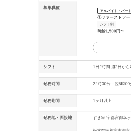
募集職種
アルバイト・パー
①ファーストフー
シフト制
時給
1,500
円〜
シフト
1日2時間 週2日から
勤務時間
22時00分～翌5時00
勤務期間
1ヶ月以上
勤務地・面接地
すき家 宇都宮御幸ヶ
栃木県宇都宮市御幸ヶ原