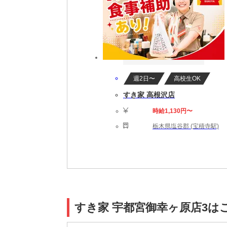
週2日〜
高校生OK
すき家 高根沢店
時給1,130円〜
栃木県塩谷郡 (宝積寺駅)
すき家 宇都宮御幸ヶ原店3は