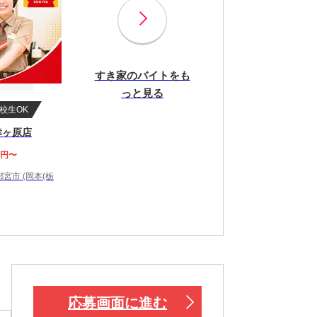
すき家のバイトをも
っと見る
校生OK
幸ヶ原店
0円〜
宮市 (岡本(栃
応募画面に進む