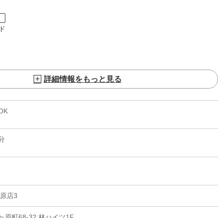
ト
ド
詳細情報をもっと見る
OK
分
原店3
町68-32 林ハイツ1F