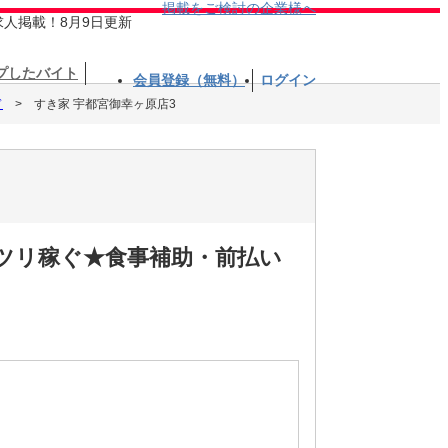
掲載をご検討の企業様へ
求人掲載！8月9日更新
プしたバイト
会員登録（無料）
ログイン
ド
すき家 宇都宮御幸ヶ原店3
ッツリ稼ぐ★食事補助・前払い