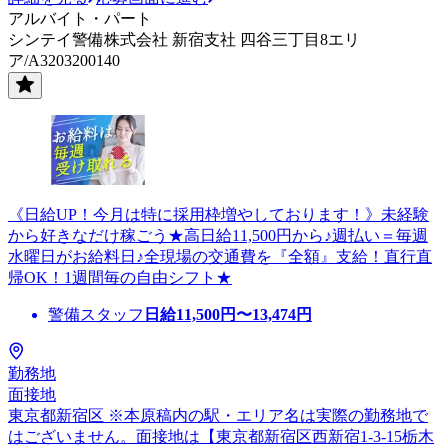
アルバイト・パート
シンテイ警備株式会社 新宿支社 四谷三丁目8エリ
ア/A3203200140
《日給UP！今月は特に採用枠増やしております！》未経験
から好きなだけ稼ごう★高日給11,500円から♪週払い＝毎週
水曜日がお給料日♪全現場の交通費を『全額』支給！直行直
帰OK！1週間毎の自由シフト★
警備スタッフ
日給
11,500
円〜
13,474
円
勤務地
面接地
東京都新宿区 ※本原稿内の駅・エリア名は実際の勤務地で
はございません。面接地は【東京都新宿区西新宿1-3-15栃木