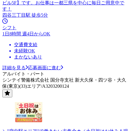
ビル5F】です。お仕事は一都三県を中心に毎日ご用意中で
す！
四谷三丁目駅 徒歩5分
シフト
1日8時間 週4日からOK
交通費支給
未経験OK
まかないあり
詳細を見る
応募画面に進む
アルバイト・パート
シンテイ警備株式会社 国分寺支社 新大久保・四ツ谷・大久
保(東京)(33)エリア/A3203200124