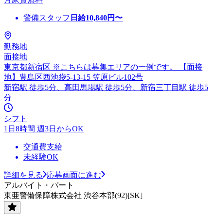
警備スタッフ
日給
10,840
円〜
勤務地
面接地
東京都新宿区 ※こちらは募集エリアの一例です。 【面接
地】豊島区西池袋5-13-15 笠原ビル102号
新宿駅 徒歩5分、高田馬場駅 徒歩5分、新宿三丁目駅 徒歩5
分
シフト
1日8時間 週3日からOK
交通費支給
未経験OK
詳細を見る
応募画面に進む
アルバイト・パート
東亜警備保障株式会社 渋谷本部(92)[SK]