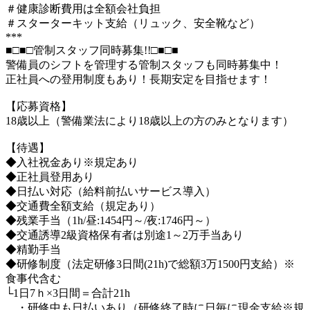
＃健康診断費用は全額会社負担
＃スターターキット支給（リュック、安全靴など）
***
■□■□管制スタッフ同時募集!!□■□■
警備員のシフトを管理する管制スタッフも同時募集中！
正社員への登用制度もあり！長期安定を目指せます！
【応募資格】
18歳以上（警備業法により18歳以上の方のみとなります）
【待遇】
◆入社祝金あり※規定あり
◆正社員登用あり
◆日払い対応（給料前払いサービス導入）
◆交通費全額支給（規定あり）
◆残業手当（1h/昼:1454円～/夜:1746円～）
◆交通誘導2級資格保有者は別途1～2万手当あり
◆精勤手当
◆研修制度（法定研修3日間(21h)で総額3万1500円支給）※
食事代含む
└1日7ｈ×3日間＝合計21h
・研修中も日払いあり（研修終了時に日毎に現金支給※規