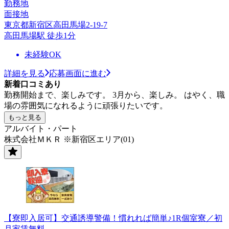
勤務地
面接地
東京都新宿区高田馬場2-19-7
高田馬場駅 徒歩1分
未経験OK
詳細を見る
応募画面に進む
新着口コミあり
勤務開始まで、楽しみです。 3月から、楽しみ。 はやく、職
場の雰囲気になれるように頑張りたいです。
もっと見る
アルバイト・パート
株式会社ＭＫＲ ※新宿区エリア(01)
【寮即入居可】交通誘導警備！慣れれば簡単♪1R個室寮／初
月家賃無料