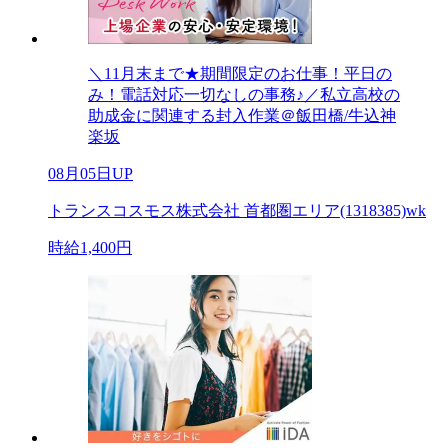
＼11月末まで★期間限定のお仕事！平日の
み！電話対応一切なしの事務♪／私立高校の
助成金に関連する封入作業＠飯田橋/牛込神
楽坂
08月05日UP
トランスコスモス株式会社 首都圏エリア(1318385)wk
時給1,400円