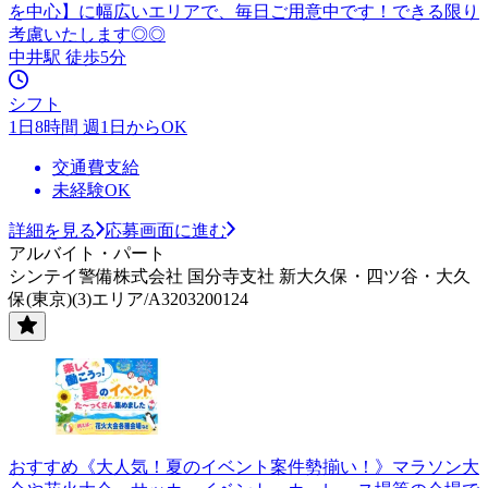
を中心】に幅広いエリアで、毎日ご用意中です！できる限り
考慮いたします◎◎
中井駅 徒歩5分
シフト
1日8時間 週1日からOK
交通費支給
未経験OK
詳細を見る
応募画面に進む
アルバイト・パート
シンテイ警備株式会社 国分寺支社 新大久保・四ツ谷・大久
保(東京)(3)エリア/A3203200124
おすすめ《大人気！夏のイベント案件勢揃い！》マラソン大