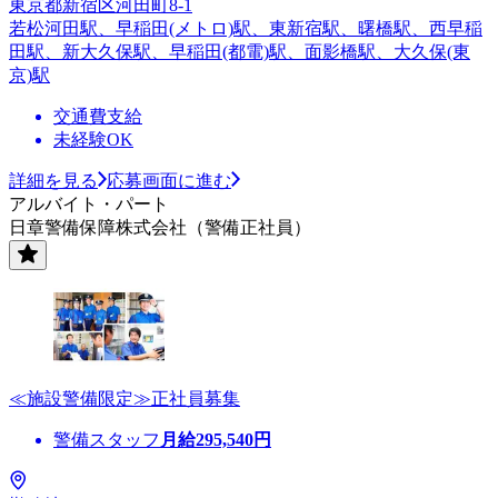
東京都新宿区河田町8-1
若松河田駅、早稲田(メトロ)駅、東新宿駅、曙橋駅、西早稲
田駅、新大久保駅、早稲田(都電)駅、面影橋駅、大久保(東
京)駅
交通費支給
未経験OK
詳細を見る
応募画面に進む
アルバイト・パート
日章警備保障株式会社（警備正社員）
≪施設警備限定≫正社員募集
警備スタッフ
月給
295,540
円