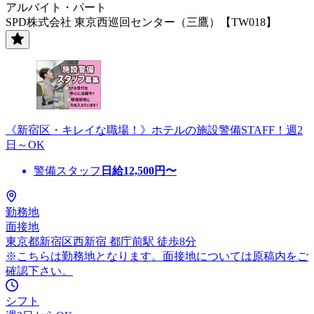
アルバイト・パート
SPD株式会社 東京西巡回センター（三鷹）【TW018】
《新宿区・キレイな職場！》ホテルの施設警備STAFF！週2
日～OK
警備スタッフ
日給
12,500
円〜
勤務地
面接地
東京都新宿区西新宿 都庁前駅 徒歩8分
※こちらは勤務地となります。面接地については原稿内をご
確認下さい。
シフト