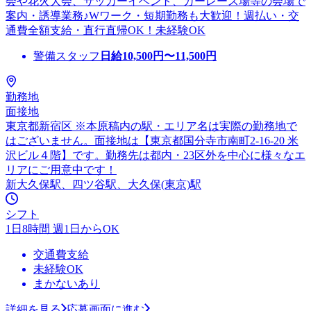
会や花火大会、サッカーイベント、カーレース場等の会場で
案内・誘導業務♪Wワーク・短期勤務も大歓迎！週払い・交
通費全額支給・直行直帰OK！未経験OK
警備スタッフ
日給
10,500
円〜
11,500
円
勤務地
面接地
東京都新宿区 ※本原稿内の駅・エリア名は実際の勤務地で
はございません。面接地は【東京都国分寺市南町2-16-20 米
沢ビル４階】です。勤務先は都内・23区外を中心に様々なエ
リアにご用意中です！
新大久保駅、四ツ谷駅、大久保(東京)駅
シフト
1日8時間 週1日からOK
交通費支給
未経験OK
まかないあり
詳細を見る
応募画面に進む