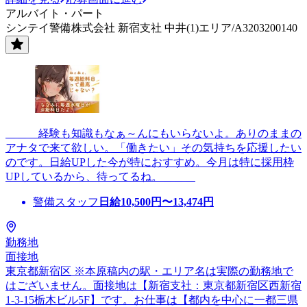
アルバイト・パート
シンテイ警備株式会社 新宿支社 中井(1)エリア/A3203200140
＿＿＿経験も知識もなぁ～んにもいらないよ。ありのままの
アナタで来て欲しい。「働きたい」その気持ちを応援したい
のです。日給UPした今が特におすすめ。今月は特に採用枠
UPしているから、待ってるね。＿＿＿
警備スタッフ
日給
10,500
円〜
13,474
円
勤務地
面接地
東京都新宿区 ※本原稿内の駅・エリア名は実際の勤務地で
はございません。面接地は【新宿支社：東京都新宿区西新宿
1-3-15栃木ビル5F】です。お仕事は【都内を中心に一都三県