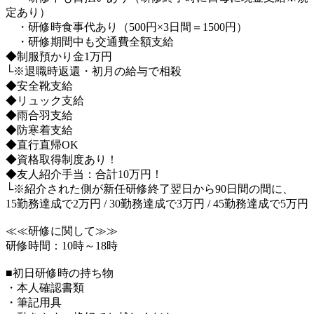
定あり）
・研修時食事代あり（500円×3日間＝1500円）
・研修期間中も交通費全額支給
◆制服預かり金1万円
└※退職時返還・初月の給与で相殺
◆安全靴支給
◆リュック支給
◆雨合羽支給
◆防寒着支給
◆直行直帰OK
◆資格取得制度あり！
◆友人紹介手当：合計10万円！
└※紹介された側が新任研修終了翌日から90日間の間に、
15勤務達成で2万円 / 30勤務達成で3万円 / 45勤務達成で5万円
≪≪研修に関して≫≫
研修時間：10時～18時
■初日研修時の持ち物
・本人確認書類
・筆記用具