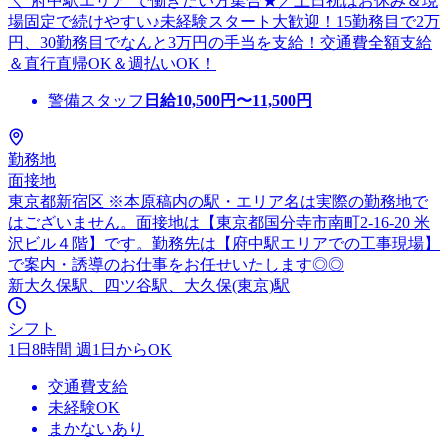
＼”府中駅エリア”で働きたい方集合★／土日祝はお休み＆現
場固定で続けやすい♪未経験スタート大歓迎！15勤務目で2万
円、30勤務目でなんと3万円の手当を支給！交通費全額支給
＆直行直帰OK＆週払いOK！
警備スタッフ
日給
10,500
円〜
11,500
円
勤務地
面接地
東京都新宿区 ※本原稿内の駅・エリア名は実際の勤務地で
はございません。面接地は【東京都国分寺市南町2-16-20 米
沢ビル４階】です。勤務先は【府中駅エリアでの工事現場】
で案内・誘導のお仕事をお任せいたします◎◎
新大久保駅、四ツ谷駅、大久保(東京)駅
シフト
1日8時間 週1日からOK
交通費支給
未経験OK
まかないあり