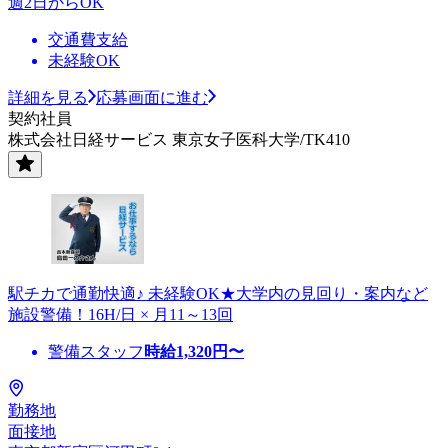
週2日からOK
交通費支給
未経験OK
詳細を見る
応募画面に進む
契約社員
株式会社日経サービス 東京女子医科大学/TK410
駅チカで通勤快適♪ 未経験OK★大学内の見回り・案内など
施設警備！16H/日 × 月11～13回
警備スタッフ
時給
1,320
円〜
勤務地
面接地