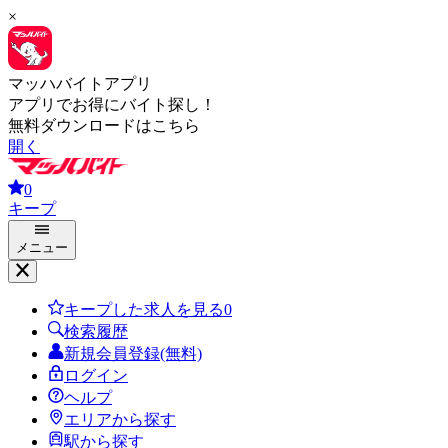
×
マッハバイトアプリ
アプリでお得にバイト探し！
無料ダウンロードはこちら
開く
0
キープ
メニュー
キープした求人を見る
0
検索履歴
新規会員登録(無料)
ログイン
ヘルプ
エリアから探す
駅から探す