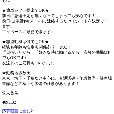
も◎
★簡単シフト提出でOK★
前日に急遽予定が無くなってしまっても安心です！
前日に[電話]or[メール]で連絡するだけでシフトを決定でき
ます。
マイペースに勤務できます♪
★志望動機は何でもOK★
経験も年齢も性別も関係ありません！
「日払いだから」「好きな時に働けるから」応募の動機は何
でもOKです♪
友達とのご応募もOKですよ。
★勤務地多数★
東京・埼玉・千葉など中心に、交通誘導・施設警備・駐車場
警備などの様々な警備の仕事があります！
求人番号
4891132
応募画面に進む