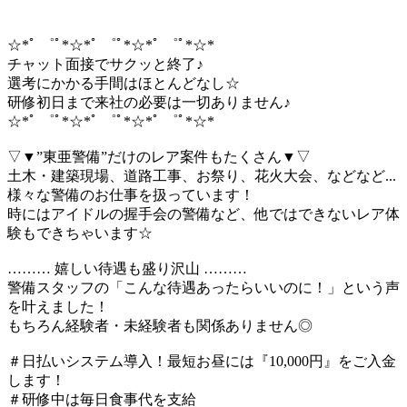
☆*ﾟ ゜ﾟ*☆*ﾟ ゜ﾟ*☆*ﾟ ゜ﾟ*☆*
チャット面接でサクッと終了♪
選考にかかる手間はほとんどなし☆
研修初日まで来社の必要は一切ありません♪
☆*ﾟ ゜ﾟ*☆*ﾟ ゜ﾟ*☆*ﾟ ゜ﾟ*☆*
▽▼”東亜警備”だけのレア案件もたくさん▼▽
土木・建築現場、道路工事、お祭り、花火大会、などなど...
様々な警備のお仕事を扱っています！
時にはアイドルの握手会の警備など、他ではできないレア体
験もできちゃいます☆
……… 嬉しい待遇も盛り沢山 ………
警備スタッフの「こんな待遇あったらいいのに！」という声
を叶えました！
もちろん経験者・未経験者も関係ありません◎
＃日払いシステム導入！最短お昼には『10,000円』をご入金
します！
＃研修中は毎日食事代を支給