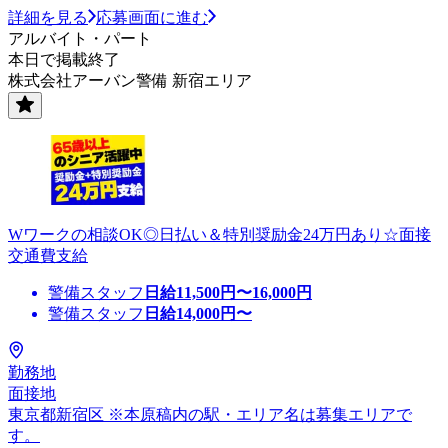
詳細を見る
応募画面に進む
アルバイト・パート
本日で掲載終了
株式会社アーバン警備 新宿エリア
Wワークの相談OK◎日払い＆特別奨励金24万円あり☆面接
交通費支給
警備スタッフ
日給
11,500
円〜
16,000
円
警備スタッフ
日給
14,000
円〜
勤務地
面接地
東京都新宿区 ※本原稿内の駅・エリア名は募集エリアで
す。