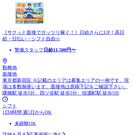
《サクッと面接でガッツリ稼ぐ！》日給さらにUP！高日
給・日払い・シフト自由☆
警備スタッフ
日給
11,500
円〜
勤務地
面接地
東京都新宿区 ※記載のエリアは募集エリアの一例です。現
場は多数御座います。面接地は原稿下記をご確認下さい。
曙橋駅 徒歩5分、四ツ谷駅 徒歩5分、信濃町駅 徒歩5分
シフト
1日8時間 週1日からOK
未経験OK
詳細を見る
応募画面に進む