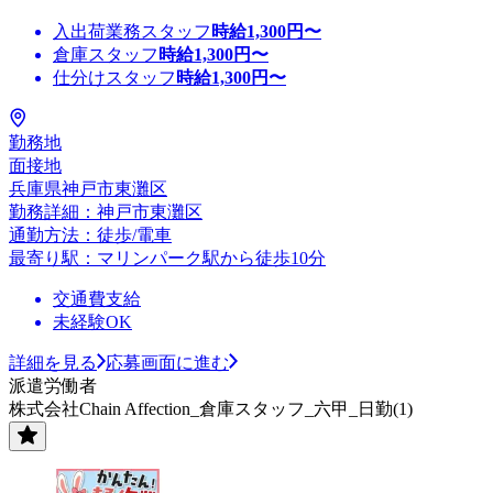
入出荷業務スタッフ
時給
1,300
円〜
倉庫スタッフ
時給
1,300
円〜
仕分けスタッフ
時給
1,300
円〜
勤務地
面接地
兵庫県神戸市東灘区
勤務詳細：神戸市東灘区
通勤方法：徒歩/電車
最寄り駅：マリンパーク駅から徒歩10分
交通費支給
未経験OK
詳細を見る
応募画面に進む
派遣労働者
株式会社Chain Affection_倉庫スタッフ_六甲_日勤(1)