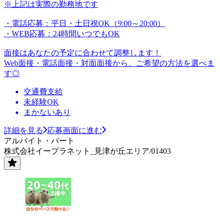
※上記は実際の勤務地です
・電話応募：平日・土日祝OK（9:00～20:00）
・WEB応募：24時間いつでもOK
面接はあなたの予定に合わせて調整します！
Web面接・電話面接・対面面接から、ご希望の方法を選べま
す◎
交通費支給
未経験OK
まかないあり
詳細を見る
応募画面に進む
アルバイト・パート
株式会社イープラネット_見津が丘エリア/01403