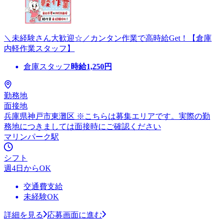
＼未経験さん大歓迎☆／カンタン作業で高時給Get！【倉庫
内軽作業スタッフ】
倉庫スタッフ
時給
1,250
円
勤務地
面接地
兵庫県神戸市東灘区 ※こちらは募集エリアです。実際の勤
務地につきましては面接時にご確認ください
マリンパーク駅
シフト
週4日からOK
交通費支給
未経験OK
詳細を見る
応募画面に進む