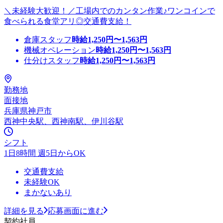
＼未経験大歓迎！／工場内でのカンタン作業♪ワンコインで
食べられる食堂アリ◎交通費支給！
倉庫スタッフ
時給
1,250
円〜
1,563
円
機械オペレーション
時給
1,250
円〜
1,563
円
仕分けスタッフ
時給
1,250
円〜
1,563
円
勤務地
面接地
兵庫県神戸市
西神中央駅、西神南駅、伊川谷駅
シフト
1日8時間 週5日からOK
交通費支給
未経験OK
まかないあり
詳細を見る
応募画面に進む
契約社員