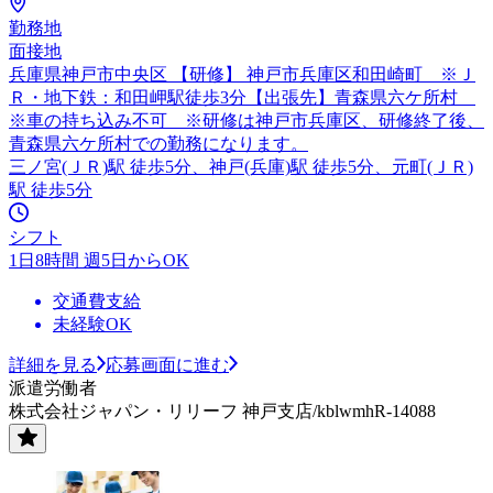
勤務地
面接地
兵庫県神戸市中央区 【研修】 神戸市兵庫区和田崎町 ※Ｊ
Ｒ・地下鉄：和田岬駅徒歩3分【出張先】青森県六ケ所村
※車の持ち込み不可 ※研修は神戸市兵庫区、研修終了後、
青森県六ケ所村での勤務になります。
三ノ宮(ＪＲ)駅 徒歩5分、神戸(兵庫)駅 徒歩5分、元町(ＪＲ)
駅 徒歩5分
シフト
1日8時間 週5日からOK
交通費支給
未経験OK
詳細を見る
応募画面に進む
派遣労働者
株式会社ジャパン・リリーフ 神戸支店/kblwmhR-14088