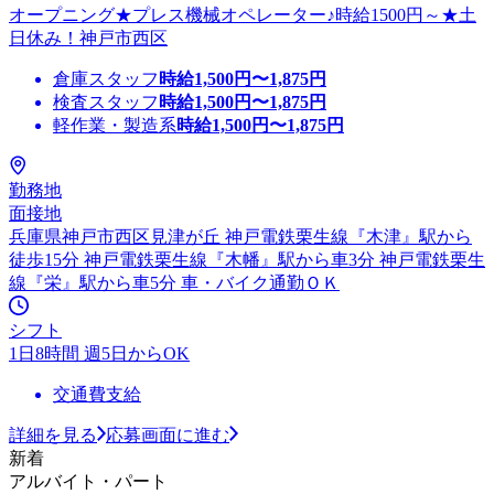
オープニング★プレス機械オペレーター♪時給1500円～★土
日休み！神戸市西区
倉庫スタッフ
時給
1,500
円〜
1,875
円
検査スタッフ
時給
1,500
円〜
1,875
円
軽作業・製造系
時給
1,500
円〜
1,875
円
勤務地
面接地
兵庫県神戸市西区見津が丘 神戸電鉄栗生線『木津』駅から
徒歩15分 神戸電鉄栗生線『木幡』駅から車3分 神戸電鉄栗生
線『栄』駅から車5分 車・バイク通勤ＯＫ
シフト
1日8時間 週5日からOK
交通費支給
詳細を見る
応募画面に進む
新着
アルバイト・パート