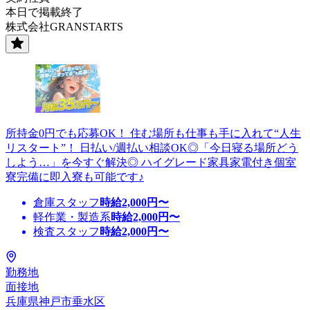
本日で掲載終了
株式会社GRANSTARTS
所持金0円でも応募OK！ 住む場所も仕事も手に入れて“人生
リスタート”！ 日払い/週払い相談OK◎「今日寝る場所どう
しよう…」を今すぐ解決◎ ハイグレード家具家電付き個室
寮完備に即入寮も可能です♪
倉庫スタッフ
時給
2,000
円〜
軽作業・製造系
時給
2,000
円〜
検査スタッフ
時給
2,000
円〜
勤務地
面接地
兵庫県神戸市垂水区