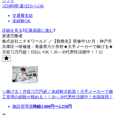
シフト
1日8時間 週3日からOK
交通費支給
未経験OK
詳細を見る
応募画面に進む
派遣労働者
株式会社ニチギワールド ／【勤務先】研修中1か月：神戸市
兵庫区⇒研修後：青森県六ケ所村★大手メーカーで稼げる★
月収72万円超！日払いOK！20～30代男性活躍中！！22
＼稼げる！月収72万円超／未経験大歓迎！大手メーカーで施
工管理の経験が積める！！20～30代男性活躍中！全国採用！
施設管理員
時給
1,800
円〜
2,250
円