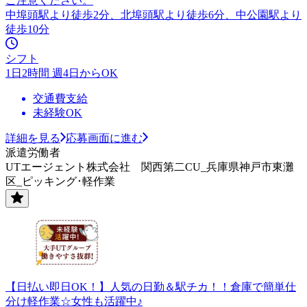
ご注意ください。
中埠頭駅より徒歩2分、北埠頭駅より徒歩6分、中公園駅より
徒歩10分
シフト
1日2時間 週4日からOK
交通費支給
未経験OK
詳細を見る
応募画面に進む
派遣労働者
UTエージェント株式会社 関西第二CU_兵庫県神戸市東灘
区_ピッキング･軽作業
【日払い即日OK！】人気の日勤＆駅チカ！！倉庫で簡単仕
分け軽作業☆女性も活躍中♪