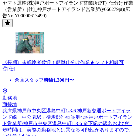
ヤマト運輸(株)神戸ポートアイランド営業所(PT)_仕分け作業
（営業所）[仕]_神戸ポートアイランド営業所(y066279pt)(広
告No.Y00000613499)
《長期》未経験者歓迎！簡単仕分け作業★シフト相談可
◎[仕]
倉庫スタッフ
時給
1,300
円〜
勤務地
面接地
兵庫県神戸市中央区港島中町1-3-6 神戸新交通ポートアイラ
ンド線「中公園駅」徒歩8分 ≪面接地≫神戸ポートアイラン
ド営業所/神戸市中央区港島中町1-3-6 ※下記の駅名および徒
歩時間は、実際の勤務地とは異なる可能性がありますので、