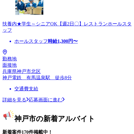
扶養内★学生～シニアOK【週2日〇】レストランホールスタ
ッフ
ホールスタッフ
時給
1,300
円〜
勤務地
面接地
兵庫県神戸市北区
神戸電鉄 有馬温泉駅 徒歩8分
交通費支給
詳細を見る
応募画面に進む
神戸市の新着アルバイト
新着案件170件掲載中！