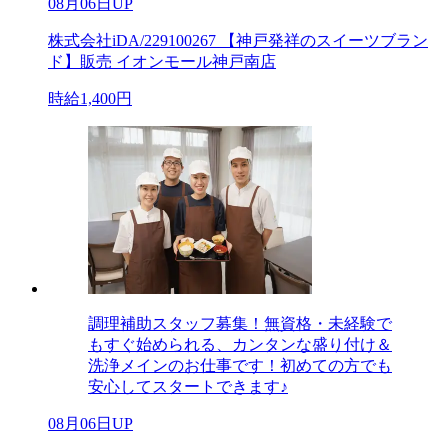
08月06日UP
株式会社iDA/229100267 【神戸発祥のスイーツブラン
ド】販売 イオンモール神戸南店
時給1,400円
調理補助スタッフ募集！無資格・未経験で
もすぐ始められる、カンタンな盛り付け＆
洗浄メインのお仕事です！初めての方でも
安心してスタートできます♪
08月06日UP