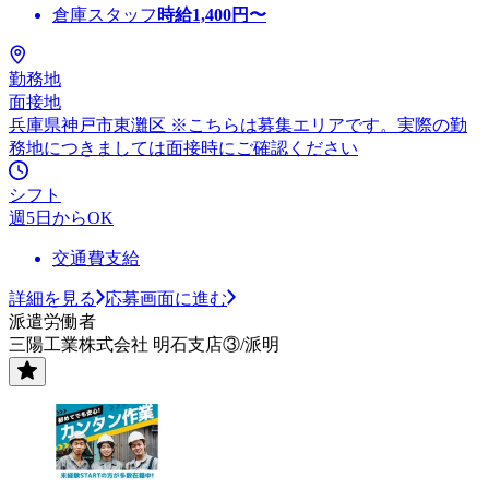
倉庫スタッフ
時給
1,400
円〜
勤務地
面接地
兵庫県神戸市東灘区 ※こちらは募集エリアです。実際の勤
務地につきましては面接時にご確認ください
シフト
週5日からOK
交通費支給
詳細を見る
応募画面に進む
派遣労働者
三陽工業株式会社 明石支店③/派明