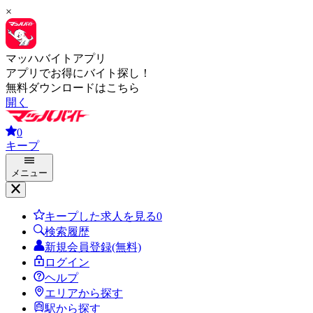
×
マッハバイトアプリ
アプリでお得にバイト探し！
無料ダウンロードはこちら
開く
0
キープ
メニュー
キープした求人を見る
0
検索履歴
新規会員登録(無料)
ログイン
ヘルプ
エリアから探す
駅から探す