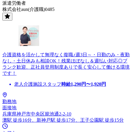
派遣労働者
株式会社aun(介護職)0485
介護資格を活かして無理なく復職♪週3日～・日勤のみ・夜勤
なし・土日休みも相談OK！残業ほぼなし＆週払い対応◎ブ
ランク歓迎、正社員登用制度ありで長く安心して働ける環境
です！
老人介護施設スタッフ
時給
1,290
円〜
1,920
円
勤務地
面接地
兵庫県神戸市中央区籠池通2-2-10
灘駅 徒歩16分、新神戸駅 徒歩17分、王子公園駅 徒歩15分