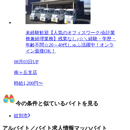
未経験歓迎【人気のオフィスワーク/会計業
務兼経理業務】残業なし♪☆＼経験・学歴・
年齢不問☆20～40代しゅふ活躍中！オンラ
イン面接OK！
08月03日UP
南ヶ丘支店
時給1,200円〜
今の条件と似ているバイトを見る
紋別市
アルバイト／バイト求人情報マッハバイト