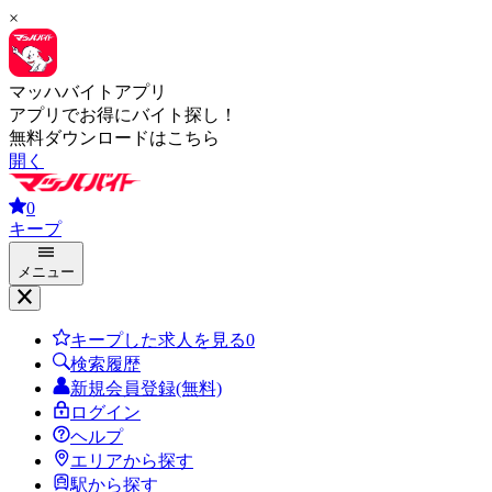
×
マッハバイトアプリ
アプリでお得にバイト探し！
無料ダウンロードはこちら
開く
0
キープ
メニュー
キープした求人を見る
0
検索履歴
新規会員登録(無料)
ログイン
ヘルプ
エリアから探す
駅から探す