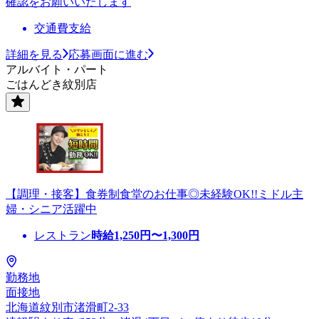
確認をお願いいたします
交通費支給
詳細を見る
応募画面に進む
アルバイト・パート
ごはんどき紋別店
【調理・接客】食券制食堂のお仕事◎未経験OK!!ミドル主
婦・シニア活躍中
レストラン
時給
1,250
円〜
1,300
円
勤務地
面接地
北海道紋別市渚滑町2-33