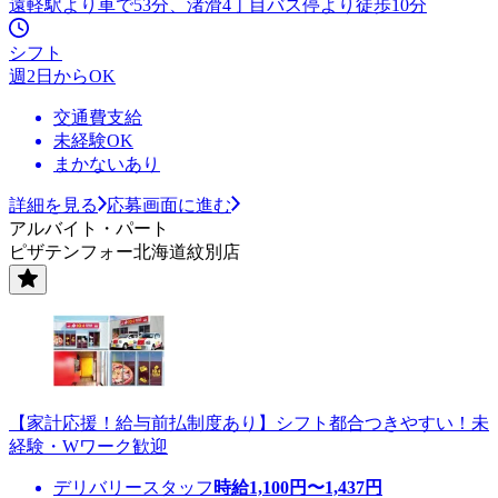
遠軽駅より車で53分、渚滑4丁目バス停より徒歩10分
シフト
週2日からOK
交通費支給
未経験OK
まかないあり
詳細を見る
応募画面に進む
アルバイト・パート
ピザテンフォー北海道紋別店
【家計応援！給与前払制度あり】シフト都合つきやすい！未
経験・Wワーク歓迎
デリバリースタッフ
時給
1,100
円〜
1,437
円