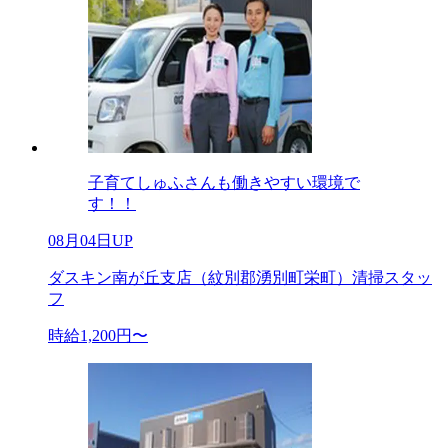
子育てしゅふさんも働きやすい環境で
す！！
08月04日UP
ダスキン南が丘支店（紋別郡湧別町栄町）清掃スタッ
フ
時給1,200円〜