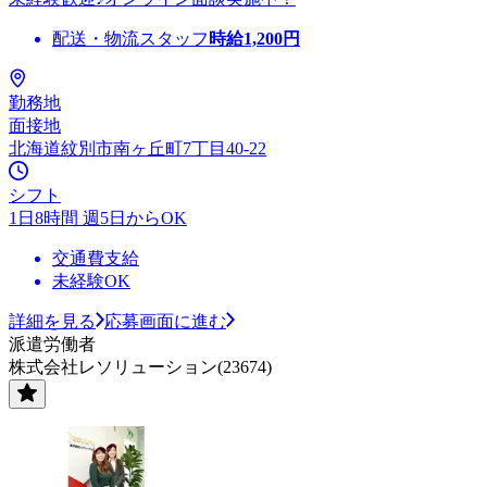
配送・物流スタッフ
時給
1,200
円
勤務地
面接地
北海道紋別市南ヶ丘町7丁目40-22
シフト
1日8時間 週5日からOK
交通費支給
未経験OK
詳細を見る
応募画面に進む
派遣労働者
株式会社レソリューション(23674)