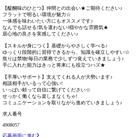
【醍醐味のひとつ】仲間との出会い★ご期待ください♪
フラットで明るい環境が魅力☆
一体感を味わいたい方にもオススメです♪
なんでも話せる!気を遣わない!穏やかな雰囲気★
居心地の良さを実感してください♪
【スキルが身につく】基礎からやさしく学べる♪
ゆっくり段階的に習得できるから、知識を確立しやすい☆
焦りは禁物!毎日の業務で少しずつ覚えていきましょう♪
手に入れた能力はきっと将来にも役立つハズ★
【手厚いサポート】支えてくれる人が大勢います♪
相談相手がいるって心強い!
いっぱい頼って自信に繋げてください☆
せっかく働くなら楽しまなくちゃ!
コミュニケーションを取りながら進めていきましょう♪
求人番号
4908057
応募画面に進む