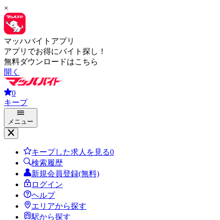
×
マッハバイトアプリ
アプリでお得にバイト探し！
無料ダウンロードはこちら
開く
0
キープ
メニュー
キープした求人を見る
0
検索履歴
新規会員登録(無料)
ログイン
ヘルプ
エリアから探す
駅から探す