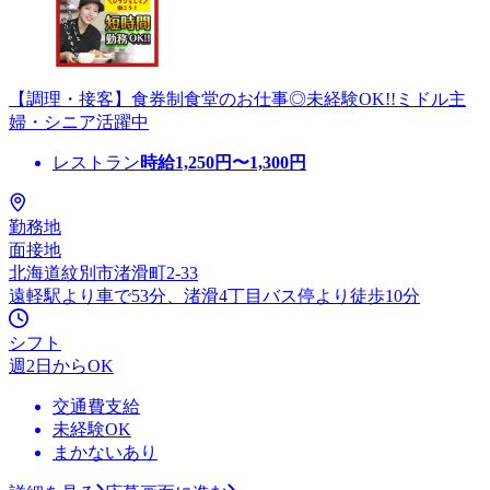
【調理・接客】食券制食堂のお仕事◎未経験OK!!ミドル主
婦・シニア活躍中
レストラン
時給
1,250
円〜
1,300
円
勤務地
面接地
北海道紋別市渚滑町2-33
遠軽駅より車で53分、渚滑4丁目バス停より徒歩10分
シフト
週2日からOK
交通費支給
未経験OK
まかないあり