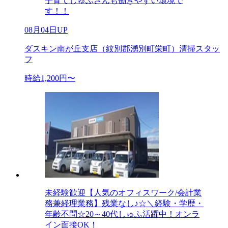
子育てしゅふさんも働きやすい環境で
す！！
08月04日UP
ダスキン南が丘支店（紋別郡湧別町栄町）清掃スタッ
フ
時給1,200円〜
未経験歓迎【人気のオフィスワーク/会計業
務兼経理業務】残業なし♪☆＼経験・学歴・
年齢不問☆20～40代しゅふ活躍中！オンラ
イン面接OK！