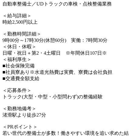
自動車整備士／UDトラックの車検・点検整備業務
＜給与詳細＞
時給2,500円以上
＜勤務時間詳細＞
9時00分～17時30分(休憩60分) 実働：7時間30分
＜休日・休暇＞
日曜・祝日＋第2・4土曜日 ※年間休日107日※
＜福利厚生＞
■社会保険完備
■社員寮あり※水道光熱費は実費、寮費は会社負担
■交通費全額支給
＜応募条件＞
トラック(大型・中型・小型問わず)の整備経験
＜勤務地備考＞
渚滑駅より徒歩27分
＜PRポイント＞
若い世代の整備士が多数！働きやすい環境を追い求めた結