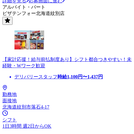
詳細を見る
応募画面に進む
アルバイト・パート
ピザテンフォー北海道紋別店
【家計応援！給与前払制度あり】シフト都合つきやすい！未
経験・Wワーク歓迎
デリバリースタッフ
時給
1,100
円〜
1,437
円
勤務地
面接地
北海道紋別市落石4-17
シフト
1日3時間 週2日からOK